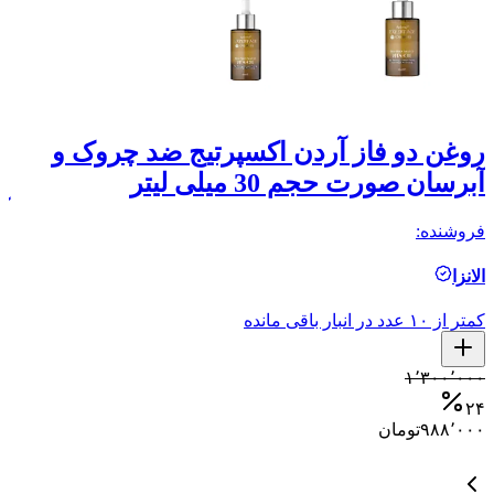
روغن دو فاز آردن اکسپرتیج ضد چروک و
ژ
آبرسان صورت حجم 30 میلی لیتر
آک
فروشنده:
فر
الانزا
م
کمتر از ۱۰ عدد در انبار باقی مانده
۱٬۳۰۰٬۰۰۰
۰
۲۴
۰
۹۸۸٬۰۰۰
تومان
۰