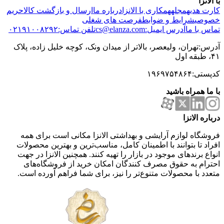
با الانزا
کارت هدیه
مجله
همکاری با الانزا
درباره ما
ارسال و بازگشت کالا
حریم
خصوصی
شرایط و ضوابط
فرصت های شغلی
تماس با ما
آدرس ایمیل:cs@elanza.com
تلفن تماس:۰۲۱۹۱۰۰۸۲۹۲
آدرس:تهران، ولیعصر، بالاتر از میدان ونک، کوچه خلیل زاده، پلاک
۴۱، طبقه اول
کدپستی:۱۹۶۹۷۵۴۸۶۴
با ما همراه باشید
درباره الانزا
فروشگاه لوازم آرایشی و بهداشتی الانزا مکانی است برای همه
افراد تا بتوانند با اطمینان کامل، مناسب‌ترین و بهترین محصولات
انواع برندهای موجود در بازار را تهیه کنند. همچنین الانزا در جهت
احترام به حقوق مصرف کنندگان امکان خرید از فروشگاه‌های
متعدد با محصولات متنوع‌تر را نیز، برای شما فراهم آورده است.