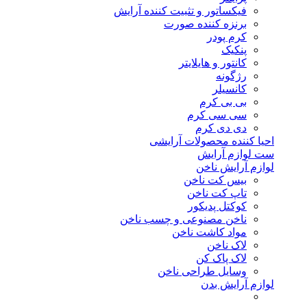
فیکساتور و تثبیت کننده آرایش
برنزه کننده صورت
کرم پودر
پنکیک
کانتور و هایلایتر
رژگونه
کانسیلر
بی بی کرم
سی سی کرم
دی دی کرم
احیا کننده محصولات آرایشی
ست لوازم آرایش
لوازم آرایش ناخن
بیس کت ناخن
تاپ کت ناخن
کوکتل پدیکور
ناخن مصنوعی و چسب ناخن
مواد کاشت ناخن
لاک ناخن
لاک پاک کن
وسایل طراحی ناخن
لوازم آرایش بدن