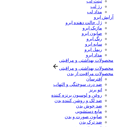
تینت لب
رژ لب
مداد لب
آرایش ابرو
ژل حالت دهنده ابرو
ماژیک ابرو
صابون ابرو
رنگ ابرو
سایه ابرو
ریمل ابرو
مداد ابرو
محصولات بهداشتی و مراقبتی
محصولات بهداشتی و مراقبتی
محصولات مراقبت از بدن
افترسان
ضد درد، سوختگی و التهاب
اتو برنز
روغن و لوسیون برنزه کننده
ضد لک و روشن کننده بدن
ضد جوش بدن
مایع دستشویی
صابون صورت و بدن
ضد ترک بدن