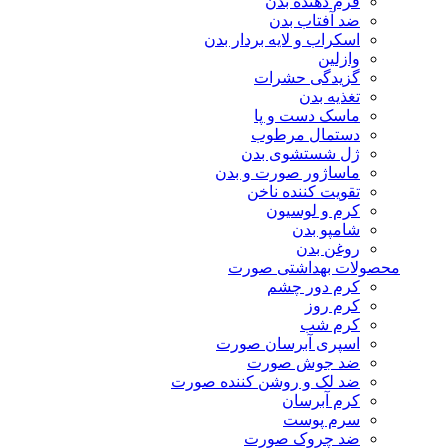
فرم دهنده بدن
ضد آفتاب بدن
اسکراب و لایه بردار بدن
وازلین
گزیدگی حشرات
تغذیه بدن
ماسک دست و پا
دستمال مرطوب
ژل شستشوی بدن
ماساژور صورت و بدن
تقویت کننده ناخن
کرم و لوسیون
شامپو بدن
روغن بدن
محصولات بهداشتی صورت
کرم دور چشم
کرم روز
کرم شب
اسپری آبرسان صورت
ضد جوش صورت
ضد لک و روشن کننده صورت
کرم آبرسان
سرم پوست
ضد چروک صورت