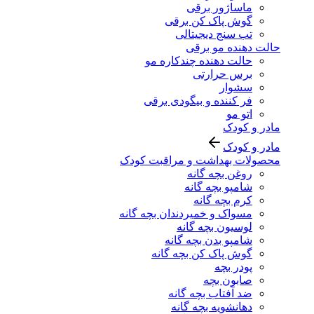
ماساژور برقی
گوش پاک کن برقی
تب سنج دیجیتالی
حالت دهنده مو برقی
حالت دهنده چندکاره مو
برس حرارتی
سشوار
فر کننده و بیگودی برقی
اتو مو
مادر و کودک
مادر و کودک
محصولات بهداشت و مراقبت کودک
روغن بچه گانه
شامپو بچه گانه
کرم بچه گانه
مسواک و خمیردندان بچه گانه
لوسیون بچه گانه
شامپو بدن بچه گانه
گوش پاک کن بچه گانه
پودر بچه
صابون بچه
ضد آفتاب بچه گانه
دهانشویه بچه گانه