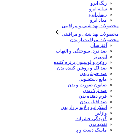
رنگ ابرو
سایه ابرو
ریمل ابرو
مداد ابرو
محصولات بهداشتی و مراقبتی
محصولات بهداشتی و مراقبتی
محصولات مراقبت از بدن
افترسان
ضد درد، سوختگی و التهاب
اتو برنز
روغن و لوسیون برنزه کننده
ضد لک و روشن کننده بدن
ضد جوش بدن
مایع دستشویی
صابون صورت و بدن
ضد ترک بدن
فرم دهنده بدن
ضد آفتاب بدن
اسکراب و لایه بردار بدن
وازلین
گزیدگی حشرات
تغذیه بدن
ماسک دست و پا