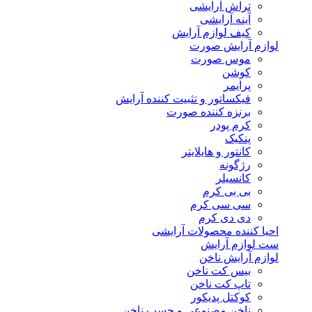
تراش آرایشی
آینه آرایشی
کیف لوازم آرایش
لوازم آرایش صورت
موس صورت
کوشن
پرایمر
فیکساتور و تثبیت کننده آرایش
برنزه کننده صورت
کرم پودر
پنکیک
کانتور و هایلایتر
رژگونه
کانسیلر
بی بی کرم
سی سی کرم
دی دی کرم
احیا کننده محصولات آرایشی
ست لوازم آرایش
لوازم آرایش ناخن
بیس کت ناخن
تاپ کت ناخن
کوکتل پدیکور
ناخن مصنوعی و چسب ناخن