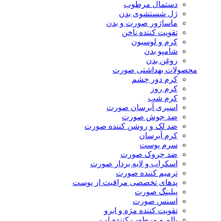
دستمال مرطوب
ژل شستشوی بدن
ماساژور صورت و بدن
تقویت کننده ناخن
کرم و لوسیون
شامپو بدن
روغن بدن
محصولات بهداشتی صورت
کرم دور چشم
کرم روز
کرم شب
اسپری آبرسان صورت
ضد جوش صورت
ضد لک و روشن کننده صورت
کرم آبرسان
سرم پوست
ضد چروک صورت
اسکراب و لایه بردار صورت
ترمیم کننده صورت
پدهای تخصصی مراقبت از پوست
پیلینگ صورت
اسنس صورت
تقویت کننده مژه و ابرو
بالم و مرطوب کننده لب