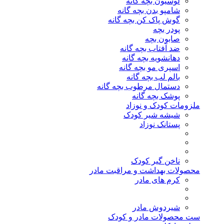
لوسیون بچه گانه
شامپو بدن بچه گانه
گوش پاک کن بچه گانه
پودر بچه
صابون بچه
ضد آفتاب بچه گانه
دهانشویه بچه گانه
اسپری مو بچه گانه
بالم لب بچه گانه
دستمال مرطوب بچه گانه
پوشک بچه گانه
ملزومات کودک و نوزاد
شیشه شیر کودک
پستانک نوزاد
ناخن گیر کودک
محصولات بهداشت و مراقبت مادر
کرم های مادر
شیردوش مادر
ست محصولات مادر و کودک