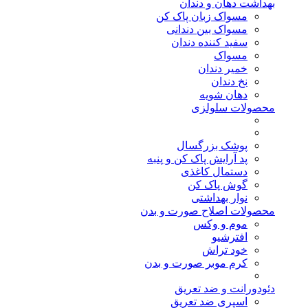
بهداشت دهان و دندان
مسواک زبان پاک کن
مسواک بین دندانی
سفید کننده دندان
مسواک
خمیر دندان
نخ دندان
دهان شویه
محصولات سلولزی
پوشک بزرگسال
پد آرایش پاک کن و پنبه
دستمال کاغذی
گوش پاک کن
نوار بهداشتی
محصولات اصلاح صورت و بدن
موم و وکس
افترشیو
خود تراش
کرم موبر صورت و بدن
دئودورانت و ضد تعریق
اسپری ضد تعریق