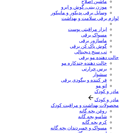
ماشین اصلاح
موزن بینی، گوش و ابرو
وسایل برقی پدیکور و مانیکور
لوازم برقی سلامت و بهداشت
ابزار مراقبتی پوست
مسواک برقی
ماساژور برقی
گوش پاک کن برقی
تب سنج دیجیتالی
حالت دهنده مو برقی
حالت دهنده چندکاره مو
برس حرارتی
سشوار
فر کننده و بیگودی برقی
اتو مو
مادر و کودک
مادر و کودک
محصولات بهداشت و مراقبت کودک
روغن بچه گانه
شامپو بچه گانه
کرم بچه گانه
مسواک و خمیردندان بچه گانه