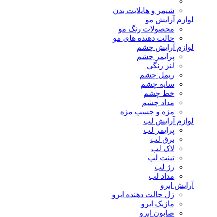
شیمر و هایلایت بدن
لوازم آرایش مو
محصولات رنگ مو
حالت دهنده های مو
لوازم آرایش چشم
پرایمر چشم
لنز رنگی
ریمل چشم
سایه چشم
خط چشم
مداد چشم
مژه و چسب مژه
لوازم آرایش لب
پرایمر لب
برق لب
لاک لب
تینت لب
رژ لب
مداد لب
آرایش ابرو
ژل حالت دهنده ابرو
ماژیک ابرو
صابون ابرو