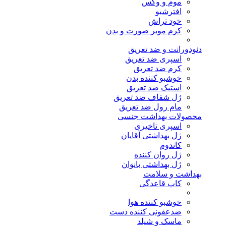
موم و وکس
افترشیو
خود تراش
کرم موبر صورت و بدن
دئودورانت و ضد تعریق
اسپری ضد تعریق
کرم ضد تعریق
خوشبو کننده بدن
استیک ضد تعریق
ژل شفاف ضد تعریق
مام رول ضد تعریق
محصولات بهداشت جنسی
اسپری تاخیری
ژل بهداشتی آقایان
کاندوم
ژل روان کننده
ژل بهداشتی بانوان
بهداشت و سلامت
کاپ قاعدگی
خوشبو کننده هوا
ضدعفونی کننده دست
ماسک و شیلد