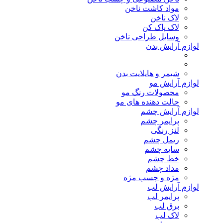
مواد کاشت ناخن
لاک ناخن
لاک پاک کن
وسایل طراحی ناخن
لوازم آرایش بدن
شیمر و هایلایت بدن
لوازم آرایش مو
محصولات رنگ مو
حالت دهنده های مو
لوازم آرایش چشم
پرایمر چشم
لنز رنگی
ریمل چشم
سایه چشم
خط چشم
مداد چشم
مژه و چسب مژه
لوازم آرایش لب
پرایمر لب
برق لب
لاک لب