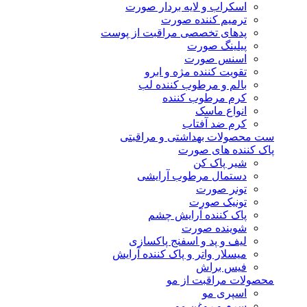
اسکراب و لایه بردار صورت
ترمیم کننده صورت
پدهای تخصصی مراقبت از پوست
پیلینگ صورت
اسنس صورت
تقویت کننده مژه و ابرو
بالم و مرطوب کننده لب
کرم مرطوب کننده
انواع ماسک
کرم ضد آفتاب
ست محصولات بهداشتی و مراقبتی
پاک کننده های صورت
شیر پاک کن
دستمال مرطوب آرایشی
تونر صورت
تونیک صورت
پاک کننده آرایش چشم
شوینده صورت
لیف و پد و اسفنج پاکسازی
میسلار واتر و پاک کننده آرایش
فیس براش
محصولات مراقبت از مو
اسپری مو
سرم و روغن مو