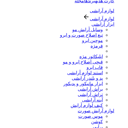
کارت هدیه
برندها
مجله
لوازم آرایشی
لوازم آرایشی
ابزار آرایشی
وسایل آرایش مو
تیغ اصلاح صورت و ابرو
موچین ابرو
فرمژه
اپلیکاتور مژه
قیچی اصلاح ابرو و مو
قاب ابرو
استند لوازم آرایشی
پد و بلندر آرایشی
ابزار مانیکور و پدیکور
براش آرایشی
تراش آرایشی
آینه آرایشی
کیف لوازم آرایش
لوازم آرایش صورت
موس صورت
کوشن
پرایمر