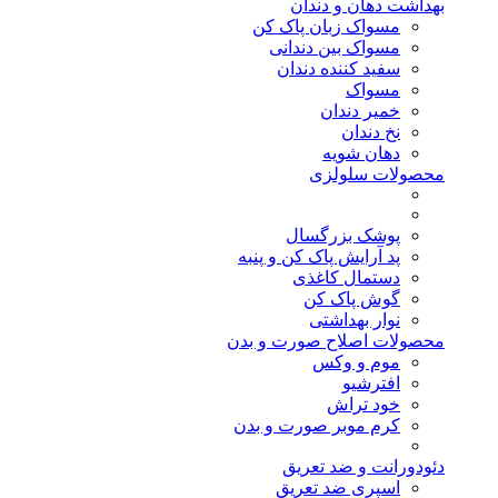
بهداشت دهان و دندان
مسواک زبان پاک کن
مسواک بین دندانی
سفید کننده دندان
مسواک
خمیر دندان
نخ دندان
دهان شویه
محصولات سلولزی
پوشک بزرگسال
پد آرایش پاک کن و پنبه
دستمال کاغذی
گوش پاک کن
نوار بهداشتی
محصولات اصلاح صورت و بدن
موم و وکس
افترشیو
خود تراش
کرم موبر صورت و بدن
دئودورانت و ضد تعریق
اسپری ضد تعریق