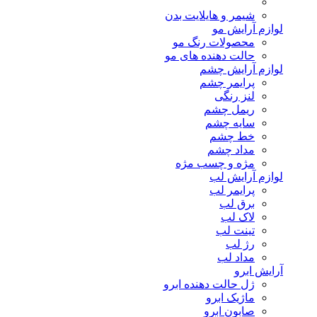
شیمر و هایلایت بدن
لوازم آرایش مو
محصولات رنگ مو
حالت دهنده های مو
لوازم آرایش چشم
پرایمر چشم
لنز رنگی
ریمل چشم
سایه چشم
خط چشم
مداد چشم
مژه و چسب مژه
لوازم آرایش لب
پرایمر لب
برق لب
لاک لب
تینت لب
رژ لب
مداد لب
آرایش ابرو
ژل حالت دهنده ابرو
ماژیک ابرو
صابون ابرو