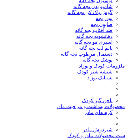
لوسیون بچه گانه
شامپو بدن بچه گانه
گوش پاک کن بچه گانه
پودر بچه
صابون بچه
ضد آفتاب بچه گانه
دهانشویه بچه گانه
اسپری مو بچه گانه
بالم لب بچه گانه
دستمال مرطوب بچه گانه
پوشک بچه گانه
ملزومات کودک و نوزاد
شیشه شیر کودک
پستانک نوزاد
ناخن گیر کودک
محصولات بهداشت و مراقبت مادر
کرم های مادر
شیردوش مادر
ست محصولات مادر و کودک