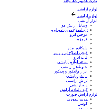
کارت هدیه
برندها
مجله
لوازم آرایشی
لوازم آرایشی
ابزار آرایشی
وسایل آرایش مو
تیغ اصلاح صورت و ابرو
موچین ابرو
فرمژه
اپلیکاتور مژه
قیچی اصلاح ابرو و مو
قاب ابرو
استند لوازم آرایشی
پد و بلندر آرایشی
ابزار مانیکور و پدیکور
براش آرایشی
تراش آرایشی
آینه آرایشی
کیف لوازم آرایش
لوازم آرایش صورت
موس صورت
کوشن
پرایمر