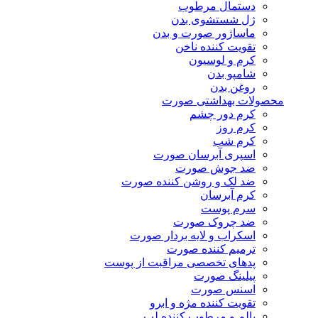
دستمال مرطوب
ژل شستشوی بدن
ماساژور صورت و بدن
تقویت کننده ناخن
کرم و لوسیون
شامپو بدن
روغن بدن
محصولات بهداشتی صورت
کرم دور چشم
کرم روز
کرم شب
اسپری آبرسان صورت
ضد جوش صورت
ضد لک و روشن کننده صورت
کرم آبرسان
سرم پوست
ضد چروک صورت
اسکراب و لایه بردار صورت
ترمیم کننده صورت
پدهای تخصصی مراقبت از پوست
پیلینگ صورت
اسنس صورت
تقویت کننده مژه و ابرو
بالم و مرطوب کننده لب