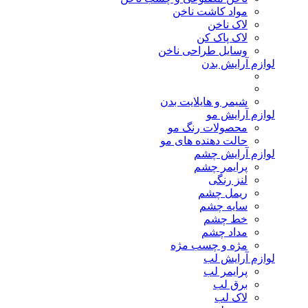
مواد کاشت ناخن
لاک ناخن
لاک پاک کن
وسایل طراحی ناخن
لوازم آرایش بدن
شیمر و هایلایت بدن
لوازم آرایش مو
محصولات رنگ مو
حالت دهنده های مو
لوازم آرایش چشم
پرایمر چشم
لنز رنگی
ریمل چشم
سایه چشم
خط چشم
مداد چشم
مژه و چسب مژه
لوازم آرایش لب
پرایمر لب
برق لب
لاک لب