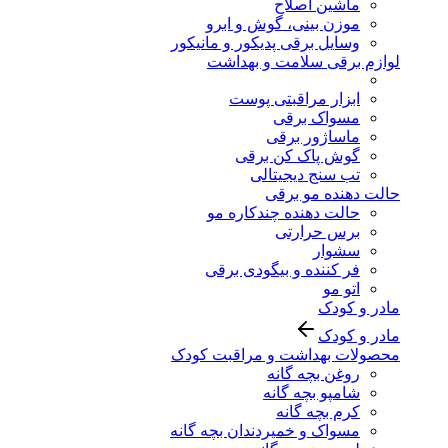
ماشین اصلاح
موزن بینی، گوش و ابرو
وسایل برقی پدیکور و مانیکور
لوازم برقی سلامت و بهداشت
ابزار مراقبتی پوست
مسواک برقی
ماساژور برقی
گوش پاک کن برقی
تب سنج دیجیتالی
حالت دهنده مو برقی
حالت دهنده چندکاره مو
برس حرارتی
سشوار
فر کننده و بیگودی برقی
اتو مو
مادر و کودک
مادر و کودک
محصولات بهداشت و مراقبت کودک
روغن بچه گانه
شامپو بچه گانه
کرم بچه گانه
مسواک و خمیردندان بچه گانه