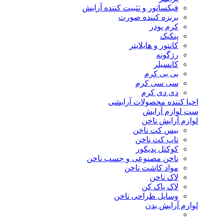
فیکساتور و تثبیت کننده آرایش
برنزه کننده صورت
کرم پودر
پنکیک
کانتور و هایلایتر
رژگونه
کانسیلر
بی بی کرم
سی سی کرم
دی دی کرم
احیا کننده محصولات آرایشی
ست لوازم آرایش
لوازم آرایش ناخن
بیس کت ناخن
تاپ کت ناخن
کوکتل پدیکور
ناخن مصنوعی و چسب ناخن
مواد کاشت ناخن
لاک ناخن
لاک پاک کن
وسایل طراحی ناخن
لوازم آرایش بدن