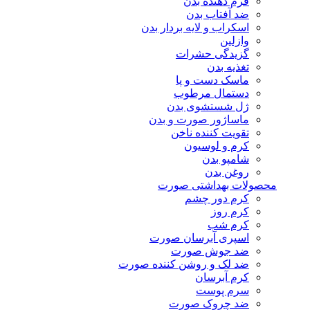
فرم دهنده بدن
ضد آفتاب بدن
اسکراب و لایه بردار بدن
وازلین
گزیدگی حشرات
تغذیه بدن
ماسک دست و پا
دستمال مرطوب
ژل شستشوی بدن
ماساژور صورت و بدن
تقویت کننده ناخن
کرم و لوسیون
شامپو بدن
روغن بدن
محصولات بهداشتی صورت
کرم دور چشم
کرم روز
کرم شب
اسپری آبرسان صورت
ضد جوش صورت
ضد لک و روشن کننده صورت
کرم آبرسان
سرم پوست
ضد چروک صورت