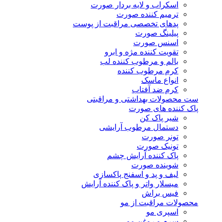
اسکراب و لایه بردار صورت
ترمیم کننده صورت
پدهای تخصصی مراقبت از پوست
پیلینگ صورت
اسنس صورت
تقویت کننده مژه و ابرو
بالم و مرطوب کننده لب
کرم مرطوب کننده
انواع ماسک
کرم ضد آفتاب
ست محصولات بهداشتی و مراقبتی
پاک کننده های صورت
شیر پاک کن
دستمال مرطوب آرایشی
تونر صورت
تونیک صورت
پاک کننده آرایش چشم
شوینده صورت
لیف و پد و اسفنج پاکسازی
میسلار واتر و پاک کننده آرایش
فیس براش
محصولات مراقبت از مو
اسپری مو
سرم و روغن مو