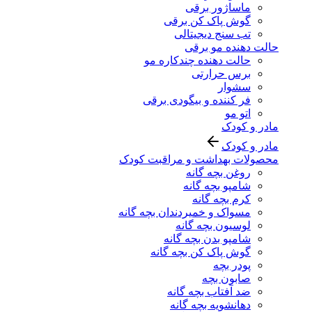
ماساژور برقی
گوش پاک کن برقی
تب سنج دیجیتالی
حالت دهنده مو برقی
حالت دهنده چندکاره مو
برس حرارتی
سشوار
فر کننده و بیگودی برقی
اتو مو
مادر و کودک
مادر و کودک
محصولات بهداشت و مراقبت کودک
روغن بچه گانه
شامپو بچه گانه
کرم بچه گانه
مسواک و خمیردندان بچه گانه
لوسیون بچه گانه
شامپو بدن بچه گانه
گوش پاک کن بچه گانه
پودر بچه
صابون بچه
ضد آفتاب بچه گانه
دهانشویه بچه گانه