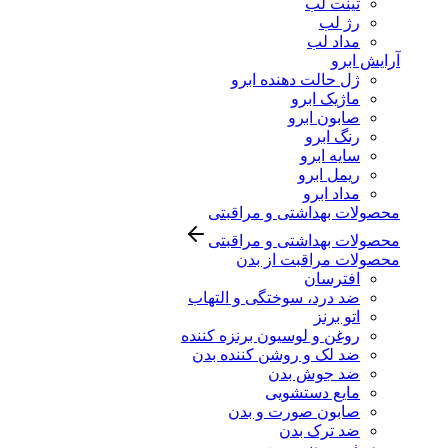
تینت لب
رژ لب
مداد لب
آرایش ابرو
ژل حالت دهنده ابرو
ماژیک ابرو
صابون ابرو
رنگ ابرو
سایه ابرو
ریمل ابرو
مداد ابرو
محصولات بهداشتی و مراقبتی
محصولات بهداشتی و مراقبتی
محصولات مراقبت از بدن
افترسان
ضد درد، سوختگی و التهاب
اتو برنز
روغن و لوسیون برنزه کننده
ضد لک و روشن کننده بدن
ضد جوش بدن
مایع دستشویی
صابون صورت و بدن
ضد ترک بدن