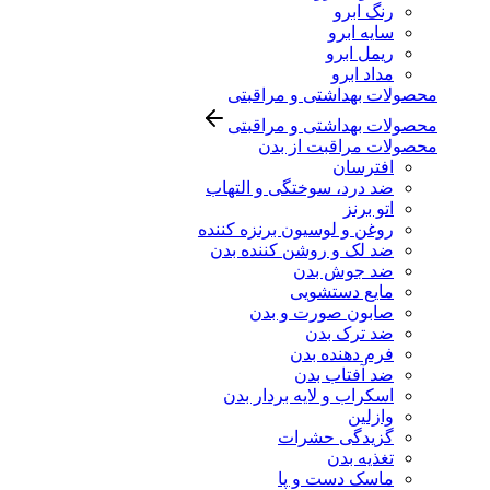
رنگ ابرو
سایه ابرو
ریمل ابرو
مداد ابرو
محصولات بهداشتی و مراقبتی
محصولات بهداشتی و مراقبتی
محصولات مراقبت از بدن
افترسان
ضد درد، سوختگی و التهاب
اتو برنز
روغن و لوسیون برنزه کننده
ضد لک و روشن کننده بدن
ضد جوش بدن
مایع دستشویی
صابون صورت و بدن
ضد ترک بدن
فرم دهنده بدن
ضد آفتاب بدن
اسکراب و لایه بردار بدن
وازلین
گزیدگی حشرات
تغذیه بدن
ماسک دست و پا