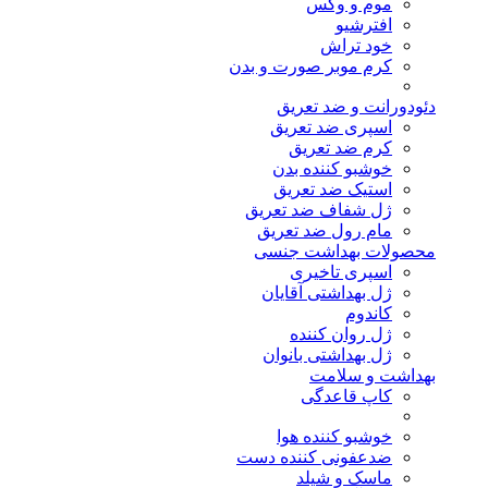
موم و وکس
افترشیو
خود تراش
کرم موبر صورت و بدن
دئودورانت و ضد تعریق
اسپری ضد تعریق
کرم ضد تعریق
خوشبو کننده بدن
استیک ضد تعریق
ژل شفاف ضد تعریق
مام رول ضد تعریق
محصولات بهداشت جنسی
اسپری تاخیری
ژل بهداشتی آقایان
کاندوم
ژل روان کننده
ژل بهداشتی بانوان
بهداشت و سلامت
کاپ قاعدگی
خوشبو کننده هوا
ضدعفونی کننده دست
ماسک و شیلد