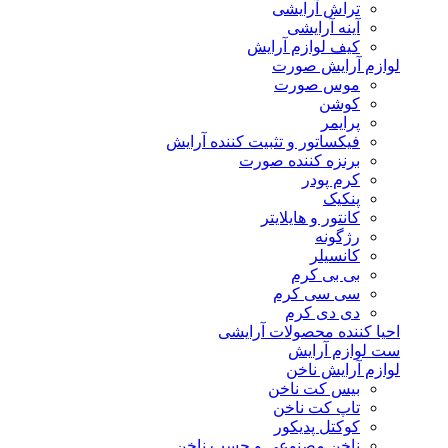
تراش آرایشی
آینه آرایشی
کیف لوازم آرایش
لوازم آرایش صورت
موس صورت
کوشن
پرایمر
فیکساتور و تثبیت کننده آرایش
برنزه کننده صورت
کرم پودر
پنکیک
کانتور و هایلایتر
رژگونه
کانسیلر
بی بی کرم
سی سی کرم
دی دی کرم
احیا کننده محصولات آرایشی
ست لوازم آرایش
لوازم آرایش ناخن
بیس کت ناخن
تاپ کت ناخن
کوکتل پدیکور
ناخن مصنوعی و چسب ناخن