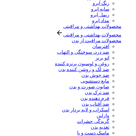
رنگ ابرو
سایه ابرو
ریمل ابرو
مداد ابرو
محصولات بهداشتی و مراقبتی
محصولات بهداشتی و مراقبتی
محصولات مراقبت از بدن
افترسان
ضد درد، سوختگی و التهاب
اتو برنز
روغن و لوسیون برنزه کننده
ضد لک و روشن کننده بدن
ضد جوش بدن
مایع دستشویی
صابون صورت و بدن
ضد ترک بدن
فرم دهنده بدن
ضد آفتاب بدن
اسکراب و لایه بردار بدن
وازلین
گزیدگی حشرات
تغذیه بدن
ماسک دست و پا