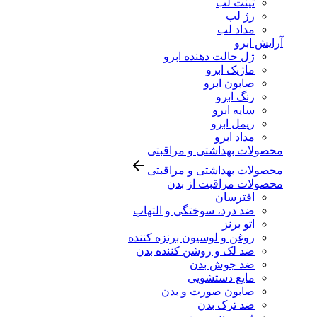
تینت لب
رژ لب
مداد لب
آرایش ابرو
ژل حالت دهنده ابرو
ماژیک ابرو
صابون ابرو
رنگ ابرو
سایه ابرو
ریمل ابرو
مداد ابرو
محصولات بهداشتی و مراقبتی
محصولات بهداشتی و مراقبتی
محصولات مراقبت از بدن
افترسان
ضد درد، سوختگی و التهاب
اتو برنز
روغن و لوسیون برنزه کننده
ضد لک و روشن کننده بدن
ضد جوش بدن
مایع دستشویی
صابون صورت و بدن
ضد ترک بدن