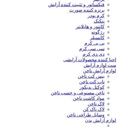
فیکساتور و تثبیت کننده آرایش
برنزه کننده صورت
کرم پودر
پنکیک
کانتور و هایلایتر
رژگونه
کانسیلر
بی بی کرم
سی سی کرم
دی دی کرم
احیا کننده محصولات آرایشی
ست لوازم آرایش
لوازم آرایش ناخن
بیس کت ناخن
تاپ کت ناخن
کوکتل پدیکور
ناخن مصنوعی و چسب ناخن
مواد کاشت ناخن
لاک ناخن
لاک پاک کن
وسایل طراحی ناخن
لوازم آرایش بدن