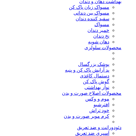
بهداشت دهان و دندان
مسواک زبان پاک کن
مسواک بین دندانی
سفید کننده دندان
مسواک
خمیر دندان
نخ دندان
دهان شویه
محصولات سلولزی
پوشک بزرگسال
پد آرایش پاک کن و پنبه
دستمال کاغذی
گوش پاک کن
نوار بهداشتی
محصولات اصلاح صورت و بدن
موم و وکس
افترشیو
خود تراش
کرم موبر صورت و بدن
دئودورانت و ضد تعریق
اسپری ضد تعریق