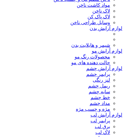
مواد کاشت ناخن
لاک ناخن
لاک پاک کن
وسایل طراحی ناخن
لوازم آرایش بدن
شیمر و هایلایت بدن
لوازم آرایش مو
محصولات رنگ مو
حالت دهنده های مو
لوازم آرایش چشم
پرایمر چشم
لنز رنگی
ریمل چشم
سایه چشم
خط چشم
مداد چشم
مژه و چسب مژه
لوازم آرایش لب
پرایمر لب
برق لب
لاک لب