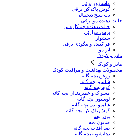
ماساژور برقی
گوش پاک کن برقی
تب سنج دیجیتالی
حالت دهنده مو برقی
حالت دهنده چندکاره مو
برس حرارتی
سشوار
فر کننده و بیگودی برقی
اتو مو
مادر و کودک
مادر و کودک
محصولات بهداشت و مراقبت کودک
روغن بچه گانه
شامپو بچه گانه
کرم بچه گانه
مسواک و خمیردندان بچه گانه
لوسیون بچه گانه
شامپو بدن بچه گانه
گوش پاک کن بچه گانه
پودر بچه
صابون بچه
ضد آفتاب بچه گانه
دهانشویه بچه گانه