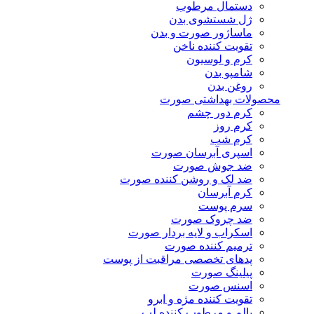
دستمال مرطوب
ژل شستشوی بدن
ماساژور صورت و بدن
تقویت کننده ناخن
کرم و لوسیون
شامپو بدن
روغن بدن
محصولات بهداشتی صورت
کرم دور چشم
کرم روز
کرم شب
اسپری آبرسان صورت
ضد جوش صورت
ضد لک و روشن کننده صورت
کرم آبرسان
سرم پوست
ضد چروک صورت
اسکراب و لایه بردار صورت
ترمیم کننده صورت
پدهای تخصصی مراقبت از پوست
پیلینگ صورت
اسنس صورت
تقویت کننده مژه و ابرو
بالم و مرطوب کننده لب