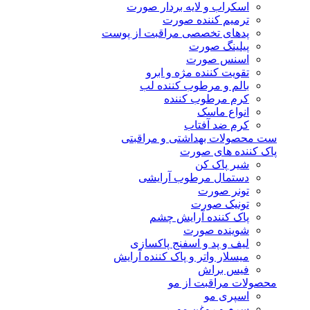
اسکراب و لایه بردار صورت
ترمیم کننده صورت
پدهای تخصصی مراقبت از پوست
پیلینگ صورت
اسنس صورت
تقویت کننده مژه و ابرو
بالم و مرطوب کننده لب
کرم مرطوب کننده
انواع ماسک
کرم ضد آفتاب
ست محصولات بهداشتی و مراقبتی
پاک کننده های صورت
شیر پاک کن
دستمال مرطوب آرایشی
تونر صورت
تونیک صورت
پاک کننده آرایش چشم
شوینده صورت
لیف و پد و اسفنج پاکسازی
میسلار واتر و پاک کننده آرایش
فیس براش
محصولات مراقبت از مو
اسپری مو
سرم و روغن مو