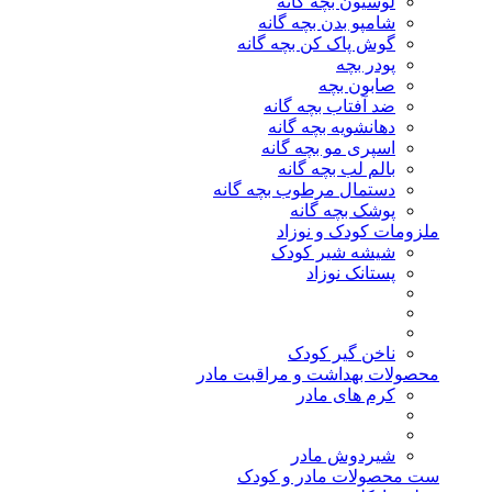
لوسیون بچه گانه
شامپو بدن بچه گانه
گوش پاک کن بچه گانه
پودر بچه
صابون بچه
ضد آفتاب بچه گانه
دهانشویه بچه گانه
اسپری مو بچه گانه
بالم لب بچه گانه
دستمال مرطوب بچه گانه
پوشک بچه گانه
ملزومات کودک و نوزاد
شیشه شیر کودک
پستانک نوزاد
ناخن گیر کودک
محصولات بهداشت و مراقبت مادر
کرم های مادر
شیردوش مادر
ست محصولات مادر و کودک