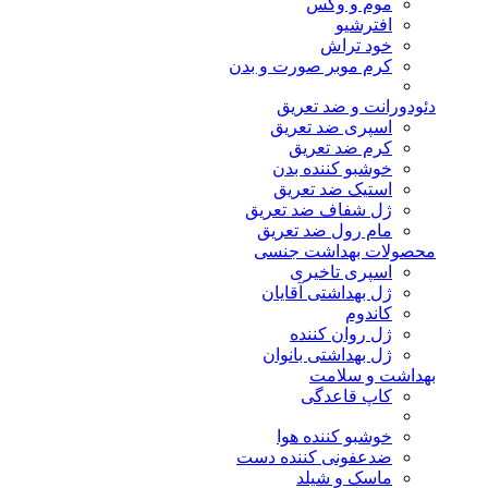
موم و وکس
افترشیو
خود تراش
کرم موبر صورت و بدن
دئودورانت و ضد تعریق
اسپری ضد تعریق
کرم ضد تعریق
خوشبو کننده بدن
استیک ضد تعریق
ژل شفاف ضد تعریق
مام رول ضد تعریق
محصولات بهداشت جنسی
اسپری تاخیری
ژل بهداشتی آقایان
کاندوم
ژل روان کننده
ژل بهداشتی بانوان
بهداشت و سلامت
کاپ قاعدگی
خوشبو کننده هوا
ضدعفونی کننده دست
ماسک و شیلد