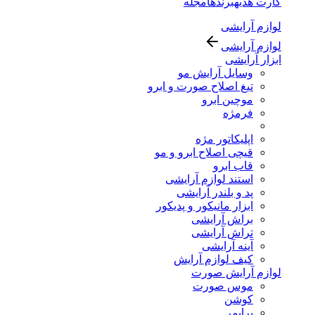
کارت هدیه
برندها
مجله
لوازم آرایشی
لوازم آرایشی
ابزار آرایشی
وسایل آرایش مو
تیغ اصلاح صورت و ابرو
موچین ابرو
فرمژه
اپلیکاتور مژه
قیچی اصلاح ابرو و مو
قاب ابرو
استند لوازم آرایشی
پد و بلندر آرایشی
ابزار مانیکور و پدیکور
براش آرایشی
تراش آرایشی
آینه آرایشی
کیف لوازم آرایش
لوازم آرایش صورت
موس صورت
کوشن
پرایمر