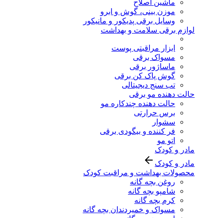
ماشین اصلاح
موزن بینی، گوش و ابرو
وسایل برقی پدیکور و مانیکور
لوازم برقی سلامت و بهداشت
ابزار مراقبتی پوست
مسواک برقی
ماساژور برقی
گوش پاک کن برقی
تب سنج دیجیتالی
حالت دهنده مو برقی
حالت دهنده چندکاره مو
برس حرارتی
سشوار
فر کننده و بیگودی برقی
اتو مو
مادر و کودک
مادر و کودک
محصولات بهداشت و مراقبت کودک
روغن بچه گانه
شامپو بچه گانه
کرم بچه گانه
مسواک و خمیردندان بچه گانه