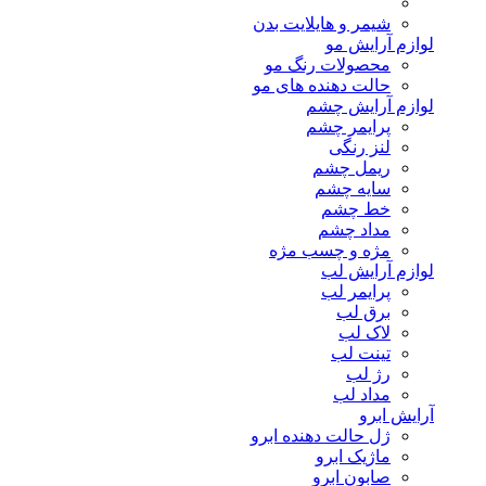
شیمر و هایلایت بدن
لوازم آرایش مو
محصولات رنگ مو
حالت دهنده های مو
لوازم آرایش چشم
پرایمر چشم
لنز رنگی
ریمل چشم
سایه چشم
خط چشم
مداد چشم
مژه و چسب مژه
لوازم آرایش لب
پرایمر لب
برق لب
لاک لب
تینت لب
رژ لب
مداد لب
آرایش ابرو
ژل حالت دهنده ابرو
ماژیک ابرو
صابون ابرو