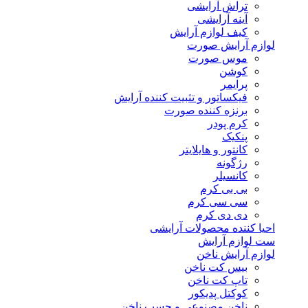
تراش آرایشی
آینه آرایشی
کیف لوازم آرایش
لوازم آرایش صورت
موس صورت
کوشن
پرایمر
فیکساتور و تثبیت کننده آرایش
برنزه کننده صورت
کرم پودر
پنکیک
کانتور و هایلایتر
رژگونه
کانسیلر
بی بی کرم
سی سی کرم
دی دی کرم
احیا کننده محصولات آرایشی
ست لوازم آرایش
لوازم آرایش ناخن
بیس کت ناخن
تاپ کت ناخن
کوکتل پدیکور
ناخن مصنوعی و چسب ناخن