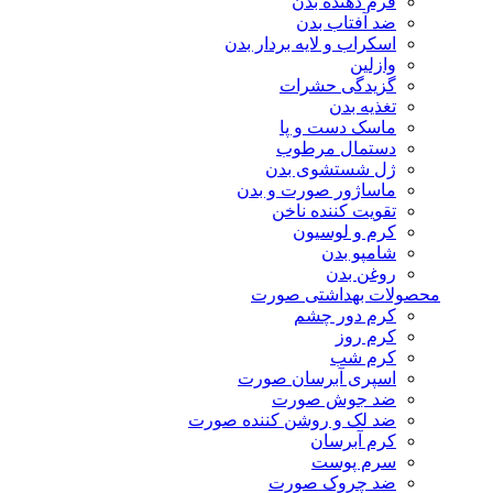
فرم دهنده بدن
ضد آفتاب بدن
اسکراب و لایه بردار بدن
وازلین
گزیدگی حشرات
تغذیه بدن
ماسک دست و پا
دستمال مرطوب
ژل شستشوی بدن
ماساژور صورت و بدن
تقویت کننده ناخن
کرم و لوسیون
شامپو بدن
روغن بدن
محصولات بهداشتی صورت
کرم دور چشم
کرم روز
کرم شب
اسپری آبرسان صورت
ضد جوش صورت
ضد لک و روشن کننده صورت
کرم آبرسان
سرم پوست
ضد چروک صورت