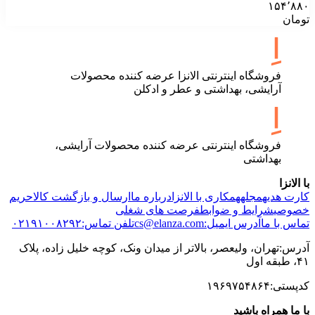
۱۵۴٬۸۸۰
تومان
فروشگاه اینترنتی الانزا عرضه کننده محصولات
آرایشی، بهداشتی و عطر و ادکلن
فروشگاه اینترنتی عرضه کننده محصولات آرایشی،
بهداشتی
با الانزا
کارت هدیه
مجله
همکاری با الانزا
درباره ما
ارسال و بازگشت کالا
حریم
خصوصی
شرایط و ضوابط
فرصت های شغلی
تماس با ما
آدرس ایمیل:cs@elanza.com
تلفن تماس:۰۲۱۹۱۰۰۸۲۹۲
آدرس:تهران، ولیعصر، بالاتر از میدان ونک، کوچه خلیل زاده، پلاک
۴۱، طبقه اول
کدپستی:۱۹۶۹۷۵۴۸۶۴
با ما همراه باشید