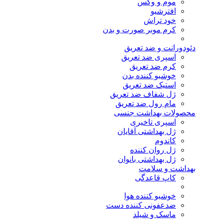
موم و وکس
افترشیو
خود تراش
کرم موبر صورت و بدن
دئودورانت و ضد تعریق
اسپری ضد تعریق
کرم ضد تعریق
خوشبو کننده بدن
استیک ضد تعریق
ژل شفاف ضد تعریق
مام رول ضد تعریق
محصولات بهداشت جنسی
اسپری تاخیری
ژل بهداشتی آقایان
کاندوم
ژل روان کننده
ژل بهداشتی بانوان
بهداشت و سلامت
کاپ قاعدگی
خوشبو کننده هوا
ضدعفونی کننده دست
ماسک و شیلد