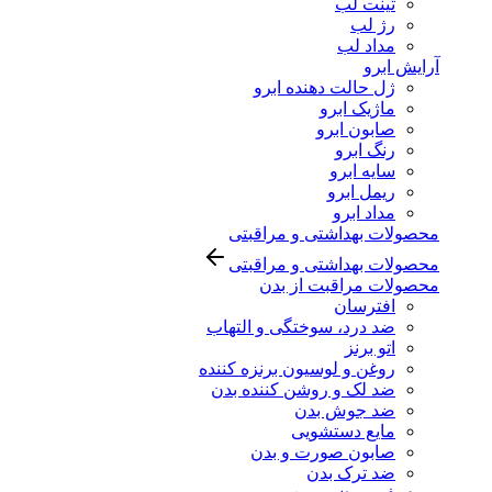
تینت لب
رژ لب
مداد لب
آرایش ابرو
ژل حالت دهنده ابرو
ماژیک ابرو
صابون ابرو
رنگ ابرو
سایه ابرو
ریمل ابرو
مداد ابرو
محصولات بهداشتی و مراقبتی
محصولات بهداشتی و مراقبتی
محصولات مراقبت از بدن
افترسان
ضد درد، سوختگی و التهاب
اتو برنز
روغن و لوسیون برنزه کننده
ضد لک و روشن کننده بدن
ضد جوش بدن
مایع دستشویی
صابون صورت و بدن
ضد ترک بدن