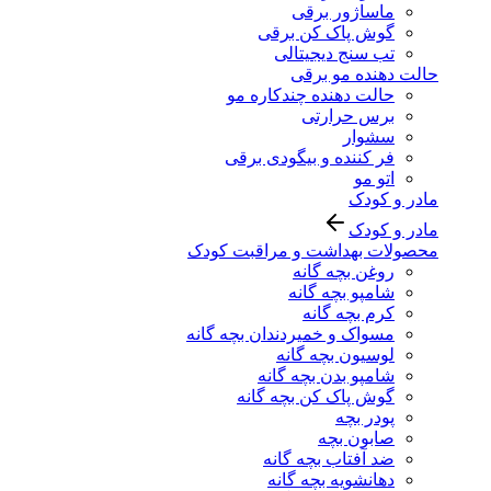
ماساژور برقی
گوش پاک کن برقی
تب سنج دیجیتالی
حالت دهنده مو برقی
حالت دهنده چندکاره مو
برس حرارتی
سشوار
فر کننده و بیگودی برقی
اتو مو
مادر و کودک
مادر و کودک
محصولات بهداشت و مراقبت کودک
روغن بچه گانه
شامپو بچه گانه
کرم بچه گانه
مسواک و خمیردندان بچه گانه
لوسیون بچه گانه
شامپو بدن بچه گانه
گوش پاک کن بچه گانه
پودر بچه
صابون بچه
ضد آفتاب بچه گانه
دهانشویه بچه گانه