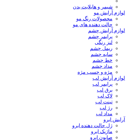
شیمر و هایلایت بدن
لوازم آرایش مو
محصولات رنگ مو
حالت دهنده های مو
لوازم آرایش چشم
پرایمر چشم
لنز رنگی
ریمل چشم
سایه چشم
خط چشم
مداد چشم
مژه و چسب مژه
لوازم آرایش لب
پرایمر لب
برق لب
لاک لب
تینت لب
رژ لب
مداد لب
آرایش ابرو
ژل حالت دهنده ابرو
ماژیک ابرو
صابون ابرو