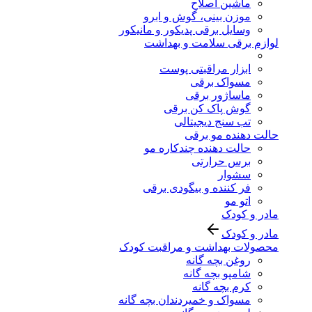
ماشین اصلاح
موزن بینی، گوش و ابرو
وسایل برقی پدیکور و مانیکور
لوازم برقی سلامت و بهداشت
ابزار مراقبتی پوست
مسواک برقی
ماساژور برقی
گوش پاک کن برقی
تب سنج دیجیتالی
حالت دهنده مو برقی
حالت دهنده چندکاره مو
برس حرارتی
سشوار
فر کننده و بیگودی برقی
اتو مو
مادر و کودک
مادر و کودک
محصولات بهداشت و مراقبت کودک
روغن بچه گانه
شامپو بچه گانه
کرم بچه گانه
مسواک و خمیردندان بچه گانه