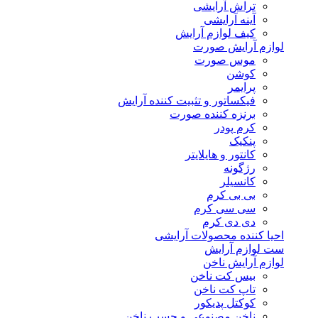
تراش آرایشی
آینه آرایشی
کیف لوازم آرایش
لوازم آرایش صورت
موس صورت
کوشن
پرایمر
فیکساتور و تثبیت کننده آرایش
برنزه کننده صورت
کرم پودر
پنکیک
کانتور و هایلایتر
رژگونه
کانسیلر
بی بی کرم
سی سی کرم
دی دی کرم
احیا کننده محصولات آرایشی
ست لوازم آرایش
لوازم آرایش ناخن
بیس کت ناخن
تاپ کت ناخن
کوکتل پدیکور
ناخن مصنوعی و چسب ناخن