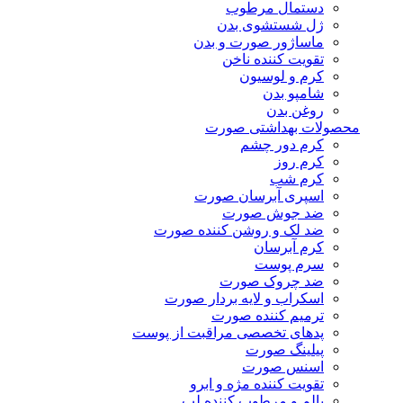
دستمال مرطوب
ژل شستشوی بدن
ماساژور صورت و بدن
تقویت کننده ناخن
کرم و لوسیون
شامپو بدن
روغن بدن
محصولات بهداشتی صورت
کرم دور چشم
کرم روز
کرم شب
اسپری آبرسان صورت
ضد جوش صورت
ضد لک و روشن کننده صورت
کرم آبرسان
سرم پوست
ضد چروک صورت
اسکراب و لایه بردار صورت
ترمیم کننده صورت
پدهای تخصصی مراقبت از پوست
پیلینگ صورت
اسنس صورت
تقویت کننده مژه و ابرو
بالم و مرطوب کننده لب