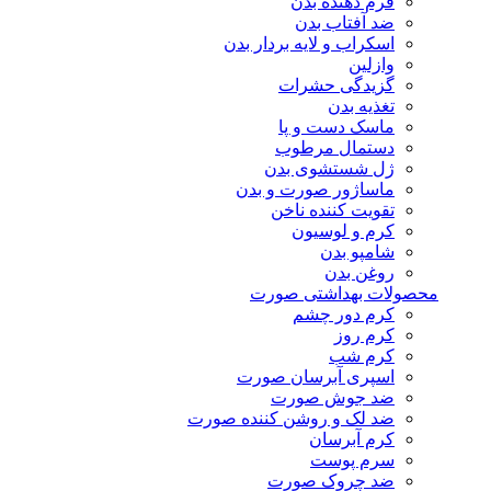
فرم دهنده بدن
ضد آفتاب بدن
اسکراب و لایه بردار بدن
وازلین
گزیدگی حشرات
تغذیه بدن
ماسک دست و پا
دستمال مرطوب
ژل شستشوی بدن
ماساژور صورت و بدن
تقویت کننده ناخن
کرم و لوسیون
شامپو بدن
روغن بدن
محصولات بهداشتی صورت
کرم دور چشم
کرم روز
کرم شب
اسپری آبرسان صورت
ضد جوش صورت
ضد لک و روشن کننده صورت
کرم آبرسان
سرم پوست
ضد چروک صورت