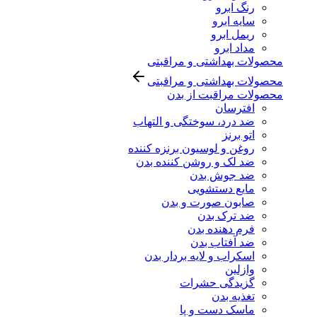
رنگ ابرو
سایه ابرو
ریمل ابرو
مداد ابرو
محصولات بهداشتی و مراقبتی
محصولات بهداشتی و مراقبتی
محصولات مراقبت از بدن
افترسان
ضد درد، سوختگی و التهاب
اتو برنز
روغن و لوسیون برنزه کننده
ضد لک و روشن کننده بدن
ضد جوش بدن
مایع دستشویی
صابون صورت و بدن
ضد ترک بدن
فرم دهنده بدن
ضد آفتاب بدن
اسکراب و لایه بردار بدن
وازلین
گزیدگی حشرات
تغذیه بدن
ماسک دست و پا