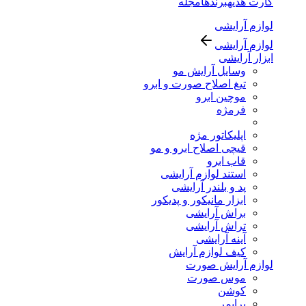
کارت هدیه
برندها
مجله
لوازم آرایشی
لوازم آرایشی
ابزار آرایشی
وسایل آرایش مو
تیغ اصلاح صورت و ابرو
موچین ابرو
فرمژه
اپلیکاتور مژه
قیچی اصلاح ابرو و مو
قاب ابرو
استند لوازم آرایشی
پد و بلندر آرایشی
ابزار مانیکور و پدیکور
براش آرایشی
تراش آرایشی
آینه آرایشی
کیف لوازم آرایش
لوازم آرایش صورت
موس صورت
کوشن
پرایمر