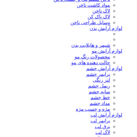
مواد کاشت ناخن
لاک ناخن
لاک پاک کن
وسایل طراحی ناخن
لوازم آرایش بدن
شیمر و هایلایت بدن
لوازم آرایش مو
محصولات رنگ مو
حالت دهنده های مو
لوازم آرایش چشم
پرایمر چشم
لنز رنگی
ریمل چشم
سایه چشم
خط چشم
مداد چشم
مژه و چسب مژه
لوازم آرایش لب
پرایمر لب
برق لب
لاک لب