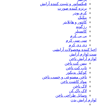
فیکساتور و تثبیت کننده آرایش
برنزه کننده صورت
کرم پودر
پنکیک
کانتور و هایلایتر
رژگونه
کانسیلر
بی بی کرم
سی سی کرم
دی دی کرم
احیا کننده محصولات آرایشی
ست لوازم آرایش
لوازم آرایش ناخن
بیس کت ناخن
تاپ کت ناخن
کوکتل پدیکور
ناخن مصنوعی و چسب ناخن
مواد کاشت ناخن
لاک ناخن
لاک پاک کن
وسایل طراحی ناخن
لوازم آرایش بدن