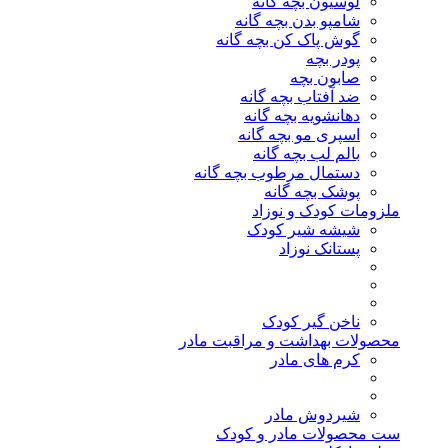
لوسیون بچه گانه
شامپو بدن بچه گانه
گوش پاک کن بچه گانه
پودر بچه
صابون بچه
ضد آفتاب بچه گانه
دهانشویه بچه گانه
اسپری مو بچه گانه
بالم لب بچه گانه
دستمال مرطوب بچه گانه
پوشک بچه گانه
ملزومات کودک و نوزاد
شیشه شیر کودک
پستانک نوزاد
ناخن گیر کودک
محصولات بهداشت و مراقبت مادر
کرم های مادر
شیردوش مادر
ست محصولات مادر و کودک