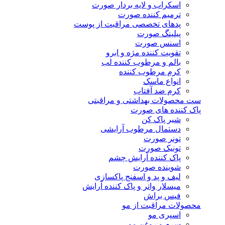
اسکراب و لایه بردار صورت
ترمیم کننده صورت
پدهای تخصصی مراقبت از پوست
پیلینگ صورت
اسنس صورت
تقویت کننده مژه و ابرو
بالم و مرطوب کننده لب
کرم مرطوب کننده
انواع ماسک
کرم ضد آفتاب
ست محصولات بهداشتی و مراقبتی
پاک کننده های صورت
شیر پاک کن
دستمال مرطوب آرایشی
تونر صورت
تونیک صورت
پاک کننده آرایش چشم
شوینده صورت
لیف و پد و اسفنج پاکسازی
میسلار واتر و پاک کننده آرایش
فیس براش
محصولات مراقبت از مو
اسپری مو
سرم و روغن مو