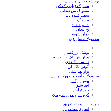
بهداشت دهان و دندان
مسواک زبان پاک کن
مسواک بین دندانی
سفید کننده دندان
مسواک
خمیر دندان
نخ دندان
دهان شویه
محصولات سلولزی
پوشک بزرگسال
پد آرایش پاک کن و پنبه
دستمال کاغذی
گوش پاک کن
نوار بهداشتی
محصولات اصلاح صورت و بدن
موم و وکس
افترشیو
خود تراش
کرم موبر صورت و بدن
دئودورانت و ضد تعریق
اسپری ضد تعریق