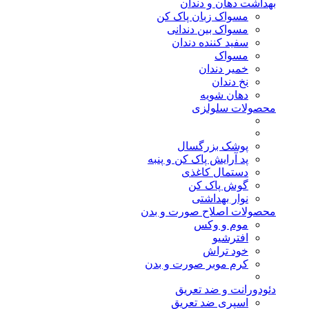
بهداشت دهان و دندان
مسواک زبان پاک کن
مسواک بین دندانی
سفید کننده دندان
مسواک
خمیر دندان
نخ دندان
دهان شویه
محصولات سلولزی
پوشک بزرگسال
پد آرایش پاک کن و پنبه
دستمال کاغذی
گوش پاک کن
نوار بهداشتی
محصولات اصلاح صورت و بدن
موم و وکس
افترشیو
خود تراش
کرم موبر صورت و بدن
دئودورانت و ضد تعریق
اسپری ضد تعریق