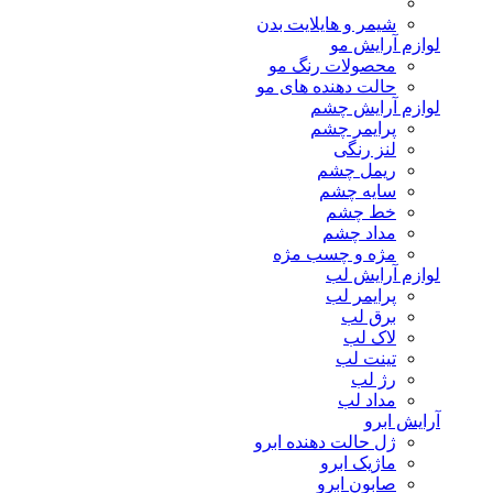
شیمر و هایلایت بدن
لوازم آرایش مو
محصولات رنگ مو
حالت دهنده های مو
لوازم آرایش چشم
پرایمر چشم
لنز رنگی
ریمل چشم
سایه چشم
خط چشم
مداد چشم
مژه و چسب مژه
لوازم آرایش لب
پرایمر لب
برق لب
لاک لب
تینت لب
رژ لب
مداد لب
آرایش ابرو
ژل حالت دهنده ابرو
ماژیک ابرو
صابون ابرو