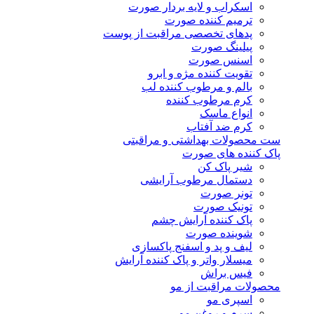
اسکراب و لایه بردار صورت
ترمیم کننده صورت
پدهای تخصصی مراقبت از پوست
پیلینگ صورت
اسنس صورت
تقویت کننده مژه و ابرو
بالم و مرطوب کننده لب
کرم مرطوب کننده
انواع ماسک
کرم ضد آفتاب
ست محصولات بهداشتی و مراقبتی
پاک کننده های صورت
شیر پاک کن
دستمال مرطوب آرایشی
تونر صورت
تونیک صورت
پاک کننده آرایش چشم
شوینده صورت
لیف و پد و اسفنج پاکسازی
میسلار واتر و پاک کننده آرایش
فیس براش
محصولات مراقبت از مو
اسپری مو
سرم و روغن مو