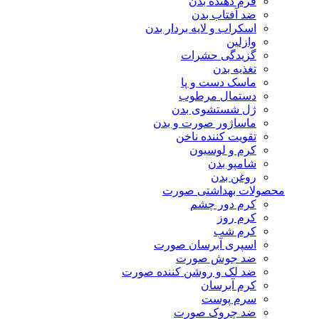
فرم دهنده بدن
ضد آفتاب بدن
اسکراب و لایه بردار بدن
وازلین
گزیدگی حشرات
تغذیه بدن
ماسک دست و پا
دستمال مرطوب
ژل شستشوی بدن
ماساژور صورت و بدن
تقویت کننده ناخن
کرم و لوسیون
شامپو بدن
روغن بدن
محصولات بهداشتی صورت
کرم دور چشم
کرم روز
کرم شب
اسپری آبرسان صورت
ضد جوش صورت
ضد لک و روشن کننده صورت
کرم آبرسان
سرم پوست
ضد چروک صورت