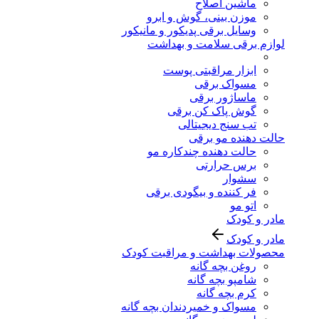
ماشین اصلاح
موزن بینی، گوش و ابرو
وسایل برقی پدیکور و مانیکور
لوازم برقی سلامت و بهداشت
ابزار مراقبتی پوست
مسواک برقی
ماساژور برقی
گوش پاک کن برقی
تب سنج دیجیتالی
حالت دهنده مو برقی
حالت دهنده چندکاره مو
برس حرارتی
سشوار
فر کننده و بیگودی برقی
اتو مو
مادر و کودک
مادر و کودک
محصولات بهداشت و مراقبت کودک
روغن بچه گانه
شامپو بچه گانه
کرم بچه گانه
مسواک و خمیردندان بچه گانه