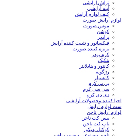
تراش آرایشی
آینه آرایشی
کیف لوازم آرایش
لوازم آرایش صورت
موس صورت
کوشن
پرایمر
فیکساتور و تثبیت کننده آرایش
برنزه کننده صورت
کرم پودر
پنکیک
کانتور و هایلایتر
رژگونه
کانسیلر
بی بی کرم
سی سی کرم
دی دی کرم
احیا کننده محصولات آرایشی
ست لوازم آرایش
لوازم آرایش ناخن
بیس کت ناخن
تاپ کت ناخن
کوکتل پدیکور
ناخن مصنوعی و چسب ناخن