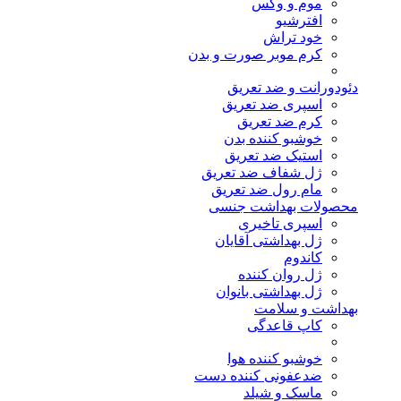
موم و وکس
افترشیو
خود تراش
کرم موبر صورت و بدن
دئودورانت و ضد تعریق
اسپری ضد تعریق
کرم ضد تعریق
خوشبو کننده بدن
استیک ضد تعریق
ژل شفاف ضد تعریق
مام رول ضد تعریق
محصولات بهداشت جنسی
اسپری تاخیری
ژل بهداشتی آقایان
کاندوم
ژل روان کننده
ژل بهداشتی بانوان
بهداشت و سلامت
کاپ قاعدگی
خوشبو کننده هوا
ضدعفونی کننده دست
ماسک و شیلد