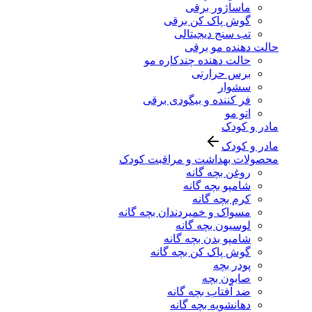
ماساژور برقی
گوش پاک کن برقی
تب سنج دیجیتالی
حالت دهنده مو برقی
حالت دهنده چندکاره مو
برس حرارتی
سشوار
فر کننده و بیگودی برقی
اتو مو
مادر و کودک
مادر و کودک
محصولات بهداشت و مراقبت کودک
روغن بچه گانه
شامپو بچه گانه
کرم بچه گانه
مسواک و خمیردندان بچه گانه
لوسیون بچه گانه
شامپو بدن بچه گانه
گوش پاک کن بچه گانه
پودر بچه
صابون بچه
ضد آفتاب بچه گانه
دهانشویه بچه گانه