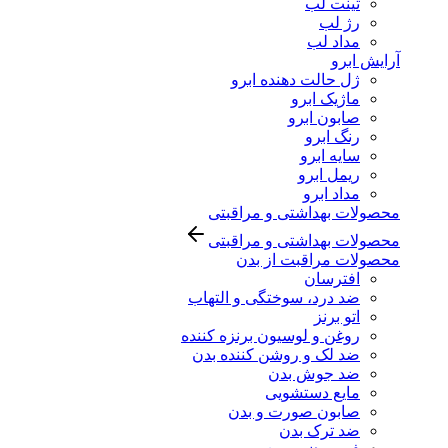
تینت لب
رژ لب
مداد لب
آرایش ابرو
ژل حالت دهنده ابرو
ماژیک ابرو
صابون ابرو
رنگ ابرو
سایه ابرو
ریمل ابرو
مداد ابرو
محصولات بهداشتی و مراقبتی
محصولات بهداشتی و مراقبتی
محصولات مراقبت از بدن
افترسان
ضد درد، سوختگی و التهاب
اتو برنز
روغن و لوسیون برنزه کننده
ضد لک و روشن کننده بدن
ضد جوش بدن
مایع دستشویی
صابون صورت و بدن
ضد ترک بدن