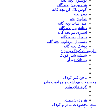
لوسیون بچه گانه
شامپو بدن بچه گانه
گوش پاک کن بچه گانه
پودر بچه
صابون بچه
ضد آفتاب بچه گانه
دهانشویه بچه گانه
اسپری مو بچه گانه
بالم لب بچه گانه
دستمال مرطوب بچه گانه
پوشک بچه گانه
ملزومات کودک و نوزاد
شیشه شیر کودک
پستانک نوزاد
ناخن گیر کودک
محصولات بهداشت و مراقبت مادر
کرم های مادر
شیردوش مادر
ست محصولات مادر و کودک