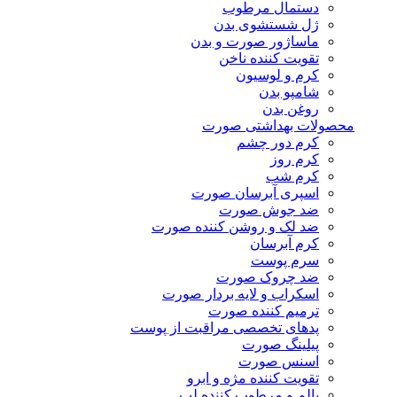
دستمال مرطوب
ژل شستشوی بدن
ماساژور صورت و بدن
تقویت کننده ناخن
کرم و لوسیون
شامپو بدن
روغن بدن
محصولات بهداشتی صورت
کرم دور چشم
کرم روز
کرم شب
اسپری آبرسان صورت
ضد جوش صورت
ضد لک و روشن کننده صورت
کرم آبرسان
سرم پوست
ضد چروک صورت
اسکراب و لایه بردار صورت
ترمیم کننده صورت
پدهای تخصصی مراقبت از پوست
پیلینگ صورت
اسنس صورت
تقویت کننده مژه و ابرو
بالم و مرطوب کننده لب