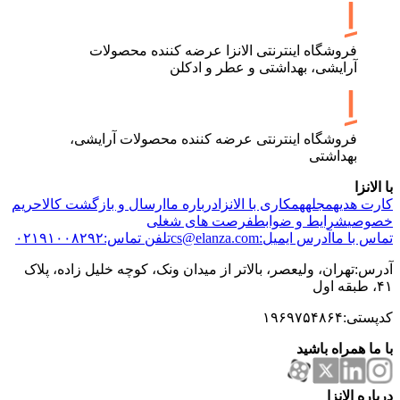
فروشگاه اینترنتی الانزا عرضه کننده محصولات
آرایشی، بهداشتی و عطر و ادکلن
فروشگاه اینترنتی عرضه کننده محصولات آرایشی،
بهداشتی
با الانزا
کارت هدیه
مجله
همکاری با الانزا
درباره ما
ارسال و بازگشت کالا
حریم
خصوصی
شرایط و ضوابط
فرصت های شغلی
تماس با ما
آدرس ایمیل:cs@elanza.com
تلفن تماس:۰۲۱۹۱۰۰۸۲۹۲
آدرس:تهران، ولیعصر، بالاتر از میدان ونک، کوچه خلیل زاده، پلاک
۴۱، طبقه اول
کدپستی:۱۹۶۹۷۵۴۸۶۴
با ما همراه باشید
درباره الانزا