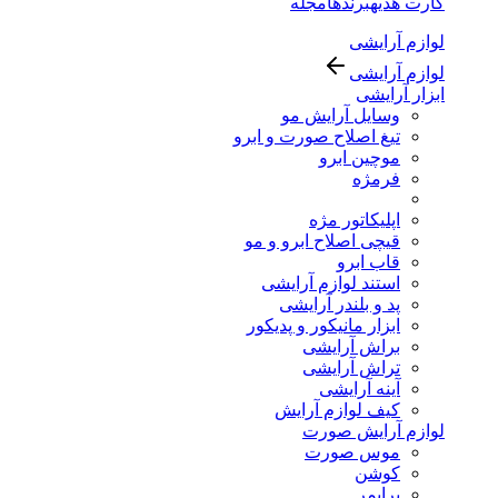
کارت هدیه
برندها
مجله
لوازم آرایشی
لوازم آرایشی
ابزار آرایشی
وسایل آرایش مو
تیغ اصلاح صورت و ابرو
موچین ابرو
فرمژه
اپلیکاتور مژه
قیچی اصلاح ابرو و مو
قاب ابرو
استند لوازم آرایشی
پد و بلندر آرایشی
ابزار مانیکور و پدیکور
براش آرایشی
تراش آرایشی
آینه آرایشی
کیف لوازم آرایش
لوازم آرایش صورت
موس صورت
کوشن
پرایمر