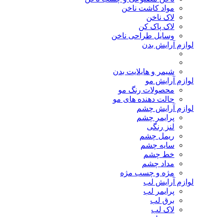
مواد کاشت ناخن
لاک ناخن
لاک پاک کن
وسایل طراحی ناخن
لوازم آرایش بدن
شیمر و هایلایت بدن
لوازم آرایش مو
محصولات رنگ مو
حالت دهنده های مو
لوازم آرایش چشم
پرایمر چشم
لنز رنگی
ریمل چشم
سایه چشم
خط چشم
مداد چشم
مژه و چسب مژه
لوازم آرایش لب
پرایمر لب
برق لب
لاک لب