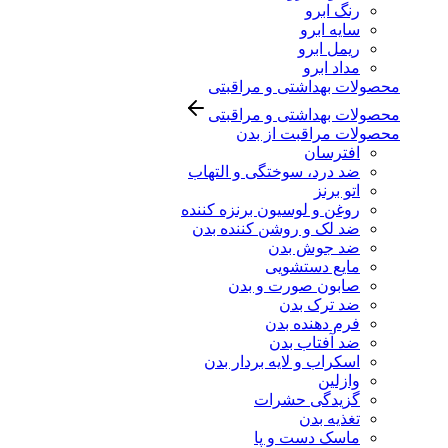
رنگ ابرو
سایه ابرو
ریمل ابرو
مداد ابرو
محصولات بهداشتی و مراقبتی
محصولات بهداشتی و مراقبتی
محصولات مراقبت از بدن
افترسان
ضد درد، سوختگی و التهاب
اتو برنز
روغن و لوسیون برنزه کننده
ضد لک و روشن کننده بدن
ضد جوش بدن
مایع دستشویی
صابون صورت و بدن
ضد ترک بدن
فرم دهنده بدن
ضد آفتاب بدن
اسکراب و لایه بردار بدن
وازلین
گزیدگی حشرات
تغذیه بدن
ماسک دست و پا