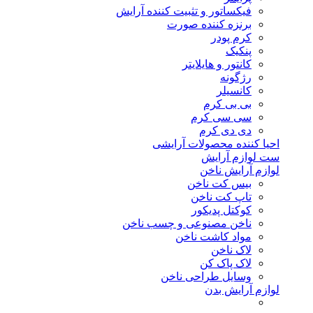
فیکساتور و تثبیت کننده آرایش
برنزه کننده صورت
کرم پودر
پنکیک
کانتور و هایلایتر
رژگونه
کانسیلر
بی بی کرم
سی سی کرم
دی دی کرم
احیا کننده محصولات آرایشی
ست لوازم آرایش
لوازم آرایش ناخن
بیس کت ناخن
تاپ کت ناخن
کوکتل پدیکور
ناخن مصنوعی و چسب ناخن
مواد کاشت ناخن
لاک ناخن
لاک پاک کن
وسایل طراحی ناخن
لوازم آرایش بدن