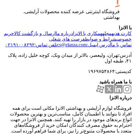
فروشگاه اینترنتی عرضه کننده محصولات آرایشی،
بهداشتی
با الانزا
کارت هدیه
مجله
همکاری با الانزا
درباره ما
ارسال و بازگشت کالا
حریم
خصوصی
شرایط و ضوابط
فرصت های شغلی
تماس با ما
آدرس ایمیل:cs@elanza.com
تلفن تماس:۰۲۱۹۱۰۰۸۲۹۲
آدرس:تهران، ولیعصر، بالاتر از میدان ونک، کوچه خلیل زاده، پلاک
۴۱، طبقه اول
کدپستی:۱۹۶۹۷۵۴۸۶۴
با ما همراه باشید
درباره الانزا
فروشگاه لوازم آرایشی و بهداشتی الانزا مکانی است برای همه
افراد تا بتوانند با اطمینان کامل، مناسب‌ترین و بهترین محصولات
انواع برندهای موجود در بازار را تهیه کنند. همچنین الانزا در جهت
احترام به حقوق مصرف کنندگان امکان خرید از فروشگاه‌های
متعدد با محصولات متنوع‌تر را نیز، برای شما فراهم آورده است.