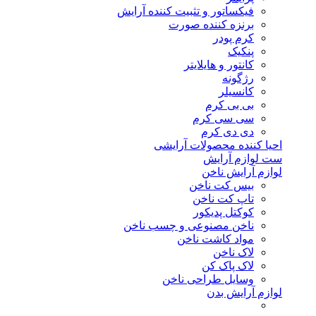
فیکساتور و تثبیت کننده آرایش
برنزه کننده صورت
کرم پودر
پنکیک
کانتور و هایلایتر
رژگونه
کانسیلر
بی بی کرم
سی سی کرم
دی دی کرم
احیا کننده محصولات آرایشی
ست لوازم آرایش
لوازم آرایش ناخن
بیس کت ناخن
تاپ کت ناخن
کوکتل پدیکور
ناخن مصنوعی و چسب ناخن
مواد کاشت ناخن
لاک ناخن
لاک پاک کن
وسایل طراحی ناخن
لوازم آرایش بدن