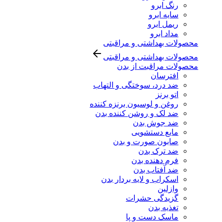
رنگ ابرو
سایه ابرو
ریمل ابرو
مداد ابرو
محصولات بهداشتی و مراقبتی
محصولات بهداشتی و مراقبتی
محصولات مراقبت از بدن
افترسان
ضد درد، سوختگی و التهاب
اتو برنز
روغن و لوسیون برنزه کننده
ضد لک و روشن کننده بدن
ضد جوش بدن
مایع دستشویی
صابون صورت و بدن
ضد ترک بدن
فرم دهنده بدن
ضد آفتاب بدن
اسکراب و لایه بردار بدن
وازلین
گزیدگی حشرات
تغذیه بدن
ماسک دست و پا