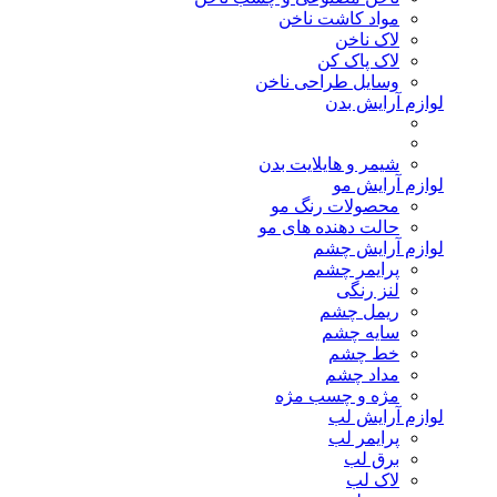
مواد کاشت ناخن
لاک ناخن
لاک پاک کن
وسایل طراحی ناخن
لوازم آرایش بدن
شیمر و هایلایت بدن
لوازم آرایش مو
محصولات رنگ مو
حالت دهنده های مو
لوازم آرایش چشم
پرایمر چشم
لنز رنگی
ریمل چشم
سایه چشم
خط چشم
مداد چشم
مژه و چسب مژه
لوازم آرایش لب
پرایمر لب
برق لب
لاک لب