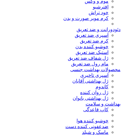
موم و وکس
افترشیو
خود تراش
کرم موبر صورت و بدن
دئودورانت و ضد تعریق
اسپری ضد تعریق
کرم ضد تعریق
خوشبو کننده بدن
استیک ضد تعریق
ژل شفاف ضد تعریق
مام رول ضد تعریق
محصولات بهداشت جنسی
اسپری تاخیری
ژل بهداشتی آقایان
کاندوم
ژل روان کننده
ژل بهداشتی بانوان
بهداشت و سلامت
کاپ قاعدگی
خوشبو کننده هوا
ضدعفونی کننده دست
ماسک و شیلد