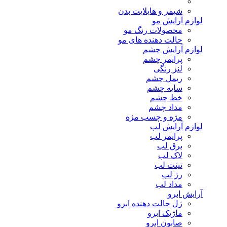
شیمر و هایلایت بدن
لوازم آرایش مو
محصولات رنگ مو
حالت دهنده های مو
لوازم آرایش چشم
پرایمر چشم
لنز رنگی
ریمل چشم
سایه چشم
خط چشم
مداد چشم
مژه و چسب مژه
لوازم آرایش لب
پرایمر لب
برق لب
لاک لب
تینت لب
رژ لب
مداد لب
آرایش ابرو
ژل حالت دهنده ابرو
ماژیک ابرو
صابون ابرو