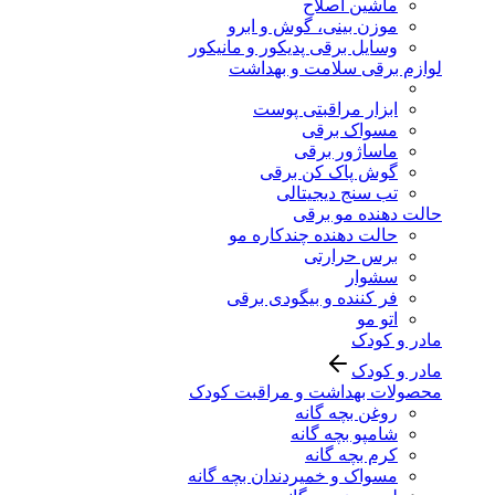
ماشین اصلاح
موزن بینی، گوش و ابرو
وسایل برقی پدیکور و مانیکور
لوازم برقی سلامت و بهداشت
ابزار مراقبتی پوست
مسواک برقی
ماساژور برقی
گوش پاک کن برقی
تب سنج دیجیتالی
حالت دهنده مو برقی
حالت دهنده چندکاره مو
برس حرارتی
سشوار
فر کننده و بیگودی برقی
اتو مو
مادر و کودک
مادر و کودک
محصولات بهداشت و مراقبت کودک
روغن بچه گانه
شامپو بچه گانه
کرم بچه گانه
مسواک و خمیردندان بچه گانه