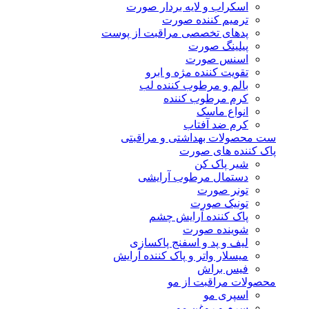
اسکراب و لایه بردار صورت
ترمیم کننده صورت
پدهای تخصصی مراقبت از پوست
پیلینگ صورت
اسنس صورت
تقویت کننده مژه و ابرو
بالم و مرطوب کننده لب
کرم مرطوب کننده
انواع ماسک
کرم ضد آفتاب
ست محصولات بهداشتی و مراقبتی
پاک کننده های صورت
شیر پاک کن
دستمال مرطوب آرایشی
تونر صورت
تونیک صورت
پاک کننده آرایش چشم
شوینده صورت
لیف و پد و اسفنج پاکسازی
میسلار واتر و پاک کننده آرایش
فیس براش
محصولات مراقبت از مو
اسپری مو
سرم و روغن مو