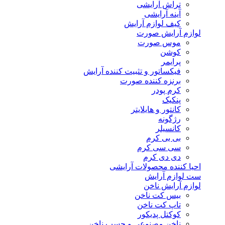
تراش آرایشی
آینه آرایشی
کیف لوازم آرایش
لوازم آرایش صورت
موس صورت
کوشن
پرایمر
فیکساتور و تثبیت کننده آرایش
برنزه کننده صورت
کرم پودر
پنکیک
کانتور و هایلایتر
رژگونه
کانسیلر
بی بی کرم
سی سی کرم
دی دی کرم
احیا کننده محصولات آرایشی
ست لوازم آرایش
لوازم آرایش ناخن
بیس کت ناخن
تاپ کت ناخن
کوکتل پدیکور
ناخن مصنوعی و چسب ناخن