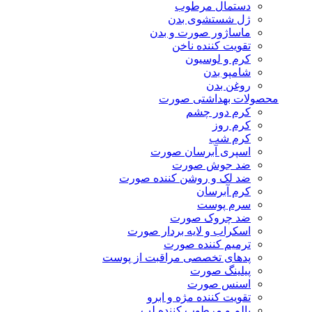
دستمال مرطوب
ژل شستشوی بدن
ماساژور صورت و بدن
تقویت کننده ناخن
کرم و لوسیون
شامپو بدن
روغن بدن
محصولات بهداشتی صورت
کرم دور چشم
کرم روز
کرم شب
اسپری آبرسان صورت
ضد جوش صورت
ضد لک و روشن کننده صورت
کرم آبرسان
سرم پوست
ضد چروک صورت
اسکراب و لایه بردار صورت
ترمیم کننده صورت
پدهای تخصصی مراقبت از پوست
پیلینگ صورت
اسنس صورت
تقویت کننده مژه و ابرو
بالم و مرطوب کننده لب