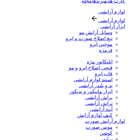
کارت هدیه
برندها
مجله
لوازم آرایشی
لوازم آرایشی
ابزار آرایشی
وسایل آرایش مو
تیغ اصلاح صورت و ابرو
موچین ابرو
فرمژه
اپلیکاتور مژه
قیچی اصلاح ابرو و مو
قاب ابرو
استند لوازم آرایشی
پد و بلندر آرایشی
ابزار مانیکور و پدیکور
براش آرایشی
تراش آرایشی
آینه آرایشی
کیف لوازم آرایش
لوازم آرایش صورت
موس صورت
کوشن
پرایمر