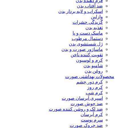
فرم دهنده بدن
ضد آفتاب بدن
اسکراب و لایه بردار بدن
وازلین
گزیدگی حشرات
تغذیه بدن
ماسک دست و پا
دستمال مرطوب
ژل شستشوی بدن
ماساژور صورت و بدن
تقویت کننده ناخن
کرم و لوسیون
شامپو بدن
روغن بدن
محصولات بهداشتی صورت
کرم دور چشم
کرم روز
کرم شب
اسپری آبرسان صورت
ضد جوش صورت
ضد لک و روشن کننده صورت
کرم آبرسان
سرم پوست
ضد چروک صورت