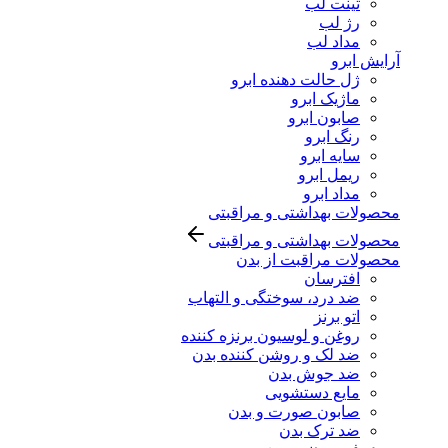
تینت لب
رژ لب
مداد لب
آرایش ابرو
ژل حالت دهنده ابرو
ماژیک ابرو
صابون ابرو
رنگ ابرو
سایه ابرو
ریمل ابرو
مداد ابرو
محصولات بهداشتی و مراقبتی
محصولات بهداشتی و مراقبتی
محصولات مراقبت از بدن
افترسان
ضد درد، سوختگی و التهاب
اتو برنز
روغن و لوسیون برنزه کننده
ضد لک و روشن کننده بدن
ضد جوش بدن
مایع دستشویی
صابون صورت و بدن
ضد ترک بدن