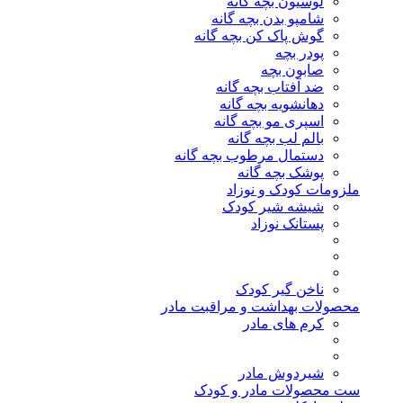
لوسیون بچه گانه
شامپو بدن بچه گانه
گوش پاک کن بچه گانه
پودر بچه
صابون بچه
ضد آفتاب بچه گانه
دهانشویه بچه گانه
اسپری مو بچه گانه
بالم لب بچه گانه
دستمال مرطوب بچه گانه
پوشک بچه گانه
ملزومات کودک و نوزاد
شیشه شیر کودک
پستانک نوزاد
ناخن گیر کودک
محصولات بهداشت و مراقبت مادر
کرم های مادر
شیردوش مادر
ست محصولات مادر و کودک