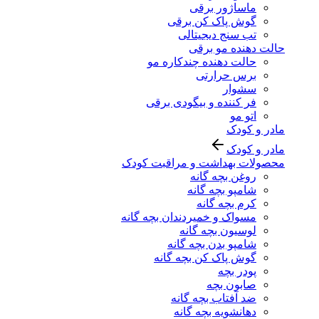
ماساژور برقی
گوش پاک کن برقی
تب سنج دیجیتالی
حالت دهنده مو برقی
حالت دهنده چندکاره مو
برس حرارتی
سشوار
فر کننده و بیگودی برقی
اتو مو
مادر و کودک
مادر و کودک
محصولات بهداشت و مراقبت کودک
روغن بچه گانه
شامپو بچه گانه
کرم بچه گانه
مسواک و خمیردندان بچه گانه
لوسیون بچه گانه
شامپو بدن بچه گانه
گوش پاک کن بچه گانه
پودر بچه
صابون بچه
ضد آفتاب بچه گانه
دهانشویه بچه گانه