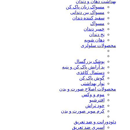
بهداشت دهان و دندان
مسواک زبان پاک کن
مسواک بین دندانی
سفید کننده دندان
مسواک
خمیر دندان
نخ دندان
دهان شویه
محصولات سلولزی
پوشک بزرگسال
پد آرایش پاک کن و پنبه
دستمال کاغذی
گوش پاک کن
نوار بهداشتی
محصولات اصلاح صورت و بدن
موم و وکس
افترشیو
خود تراش
کرم موبر صورت و بدن
دئودورانت و ضد تعریق
اسپری ضد تعریق