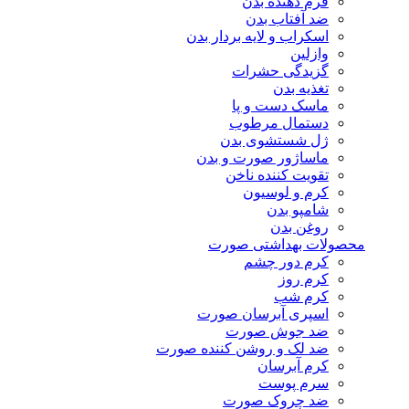
فرم دهنده بدن
ضد آفتاب بدن
اسکراب و لایه بردار بدن
وازلین
گزیدگی حشرات
تغذیه بدن
ماسک دست و پا
دستمال مرطوب
ژل شستشوی بدن
ماساژور صورت و بدن
تقویت کننده ناخن
کرم و لوسیون
شامپو بدن
روغن بدن
محصولات بهداشتی صورت
کرم دور چشم
کرم روز
کرم شب
اسپری آبرسان صورت
ضد جوش صورت
ضد لک و روشن کننده صورت
کرم آبرسان
سرم پوست
ضد چروک صورت