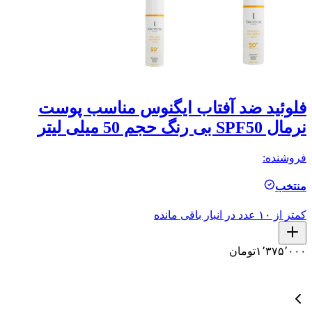
فلوئید ضد آفتاب ایگنوس مناسب پوست
نرمال SPF50 بی رنگ حجم 50 میلی لیتر
من
فروشنده:
فر
منتخب
ال
کمتر از ۱۰ عدد در انبار باقی مانده
کمتر ا
۱٬۳۷۵٬۰۰۰
تومان
۰