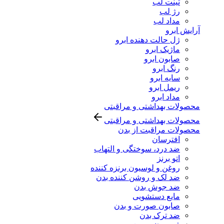
تینت لب
رژ لب
مداد لب
آرایش ابرو
ژل حالت دهنده ابرو
ماژیک ابرو
صابون ابرو
رنگ ابرو
سایه ابرو
ریمل ابرو
مداد ابرو
محصولات بهداشتی و مراقبتی
محصولات بهداشتی و مراقبتی
محصولات مراقبت از بدن
افترسان
ضد درد، سوختگی و التهاب
اتو برنز
روغن و لوسیون برنزه کننده
ضد لک و روشن کننده بدن
ضد جوش بدن
مایع دستشویی
صابون صورت و بدن
ضد ترک بدن