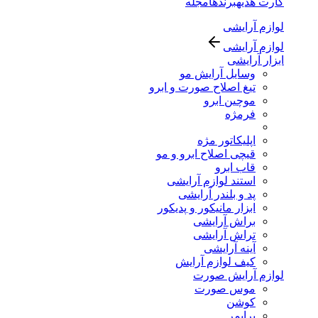
کارت هدیه
برندها
مجله
لوازم آرایشی
لوازم آرایشی
ابزار آرایشی
وسایل آرایش مو
تیغ اصلاح صورت و ابرو
موچین ابرو
فرمژه
اپلیکاتور مژه
قیچی اصلاح ابرو و مو
قاب ابرو
استند لوازم آرایشی
پد و بلندر آرایشی
ابزار مانیکور و پدیکور
براش آرایشی
تراش آرایشی
آینه آرایشی
کیف لوازم آرایش
لوازم آرایش صورت
موس صورت
کوشن
پرایمر