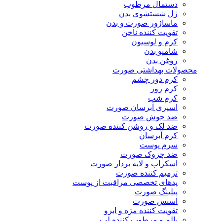
دستمال مرطوب
ژل شستشوی بدن
ماساژور صورت و بدن
تقویت کننده ناخن
کرم و لوسیون
شامپو بدن
روغن بدن
محصولات بهداشتی صورت
کرم دور چشم
کرم روز
کرم شب
اسپری آبرسان صورت
ضد جوش صورت
ضد لک و روشن کننده صورت
کرم آبرسان
سرم پوست
ضد چروک صورت
اسکراب و لایه بردار صورت
ترمیم کننده صورت
پدهای تخصصی مراقبت از پوست
پیلینگ صورت
اسنس صورت
تقویت کننده مژه و ابرو
بالم و مرطوب کننده لب