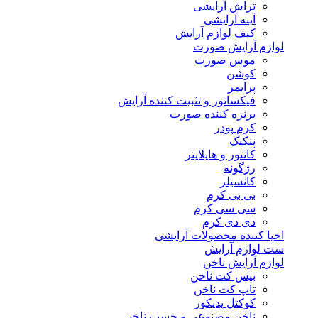
تراش آرایشی
آینه آرایشی
کیف لوازم آرایش
لوازم آرایش صورت
موس صورت
کوشن
پرایمر
فیکساتور و تثبیت کننده آرایش
برنزه کننده صورت
کرم پودر
پنکیک
کانتور و هایلایتر
رژگونه
کانسیلر
بی بی کرم
سی سی کرم
دی دی کرم
احیا کننده محصولات آرایشی
ست لوازم آرایش
لوازم آرایش ناخن
بیس کت ناخن
تاپ کت ناخن
کوکتل پدیکور
ناخن مصنوعی و چسب ناخن