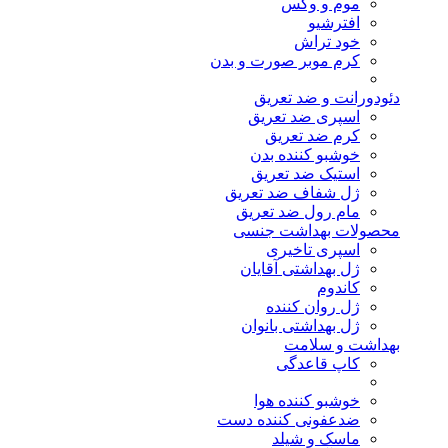
موم و وکس
افترشیو
خود تراش
کرم موبر صورت و بدن
دئودورانت و ضد تعریق
اسپری ضد تعریق
کرم ضد تعریق
خوشبو کننده بدن
استیک ضد تعریق
ژل شفاف ضد تعریق
مام رول ضد تعریق
محصولات بهداشت جنسی
اسپری تاخیری
ژل بهداشتی آقایان
کاندوم
ژل روان کننده
ژل بهداشتی بانوان
بهداشت و سلامت
کاپ قاعدگی
خوشبو کننده هوا
ضدعفونی کننده دست
ماسک و شیلد