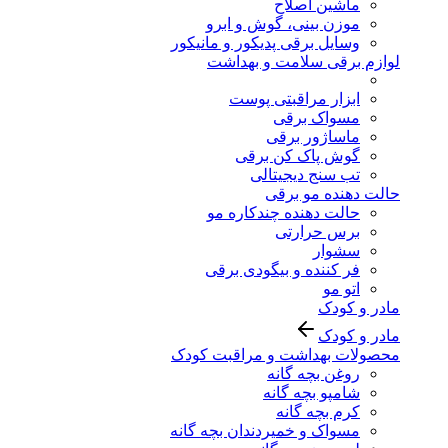
ماشین اصلاح
موزن بینی، گوش و ابرو
وسایل برقی پدیکور و مانیکور
لوازم برقی سلامت و بهداشت
ابزار مراقبتی پوست
مسواک برقی
ماساژور برقی
گوش پاک کن برقی
تب سنج دیجیتالی
حالت دهنده مو برقی
حالت دهنده چندکاره مو
برس حرارتی
سشوار
فر کننده و بیگودی برقی
اتو مو
مادر و کودک
مادر و کودک
محصولات بهداشت و مراقبت کودک
روغن بچه گانه
شامپو بچه گانه
کرم بچه گانه
مسواک و خمیردندان بچه گانه