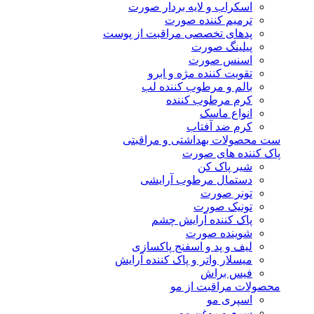
اسکراب و لایه بردار صورت
ترمیم کننده صورت
پدهای تخصصی مراقبت از پوست
پیلینگ صورت
اسنس صورت
تقویت کننده مژه و ابرو
بالم و مرطوب کننده لب
کرم مرطوب کننده
انواع ماسک
کرم ضد آفتاب
ست محصولات بهداشتی و مراقبتی
پاک کننده های صورت
شیر پاک کن
دستمال مرطوب آرایشی
تونر صورت
تونیک صورت
پاک کننده آرایش چشم
شوینده صورت
لیف و پد و اسفنج پاکسازی
میسلار واتر و پاک کننده آرایش
فیس براش
محصولات مراقبت از مو
اسپری مو
سرم و روغن مو