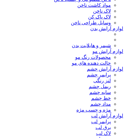
مواد کاشت ناخن
لاک ناخن
لاک پاک کن
وسایل طراحی ناخن
لوازم آرایش بدن
شیمر و هایلایت بدن
لوازم آرایش مو
محصولات رنگ مو
حالت دهنده های مو
لوازم آرایش چشم
پرایمر چشم
لنز رنگی
ریمل چشم
سایه چشم
خط چشم
مداد چشم
مژه و چسب مژه
لوازم آرایش لب
پرایمر لب
برق لب
لاک لب