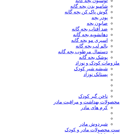
لوسیون بچه گانه
شامپو بدن بچه گانه
گوش پاک کن بچه گانه
پودر بچه
صابون بچه
ضد آفتاب بچه گانه
دهانشویه بچه گانه
اسپری مو بچه گانه
بالم لب بچه گانه
دستمال مرطوب بچه گانه
پوشک بچه گانه
ملزومات کودک و نوزاد
شیشه شیر کودک
پستانک نوزاد
ناخن گیر کودک
محصولات بهداشت و مراقبت مادر
کرم های مادر
شیردوش مادر
ست محصولات مادر و کودک