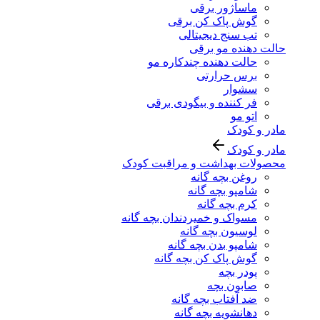
ماساژور برقی
گوش پاک کن برقی
تب سنج دیجیتالی
حالت دهنده مو برقی
حالت دهنده چندکاره مو
برس حرارتی
سشوار
فر کننده و بیگودی برقی
اتو مو
مادر و کودک
مادر و کودک
محصولات بهداشت و مراقبت کودک
روغن بچه گانه
شامپو بچه گانه
کرم بچه گانه
مسواک و خمیردندان بچه گانه
لوسیون بچه گانه
شامپو بدن بچه گانه
گوش پاک کن بچه گانه
پودر بچه
صابون بچه
ضد آفتاب بچه گانه
دهانشویه بچه گانه