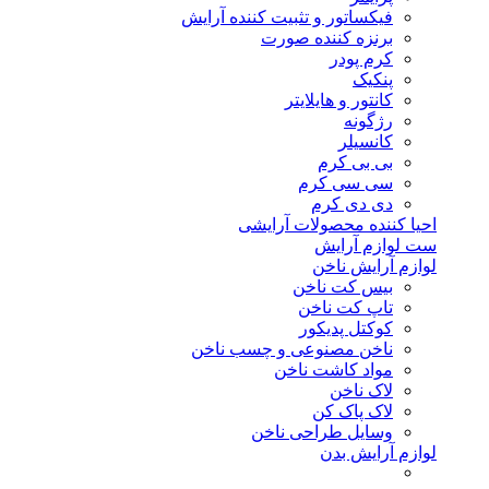
فیکساتور و تثبیت کننده آرایش
برنزه کننده صورت
کرم پودر
پنکیک
کانتور و هایلایتر
رژگونه
کانسیلر
بی بی کرم
سی سی کرم
دی دی کرم
احیا کننده محصولات آرایشی
ست لوازم آرایش
لوازم آرایش ناخن
بیس کت ناخن
تاپ کت ناخن
کوکتل پدیکور
ناخن مصنوعی و چسب ناخن
مواد کاشت ناخن
لاک ناخن
لاک پاک کن
وسایل طراحی ناخن
لوازم آرایش بدن