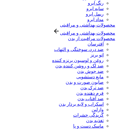
رنگ ابرو
سایه ابرو
ریمل ابرو
مداد ابرو
محصولات بهداشتی و مراقبتی
محصولات بهداشتی و مراقبتی
محصولات مراقبت از بدن
افترسان
ضد درد، سوختگی و التهاب
اتو برنز
روغن و لوسیون برنزه کننده
ضد لک و روشن کننده بدن
ضد جوش بدن
مایع دستشویی
صابون صورت و بدن
ضد ترک بدن
فرم دهنده بدن
ضد آفتاب بدن
اسکراب و لایه بردار بدن
وازلین
گزیدگی حشرات
تغذیه بدن
ماسک دست و پا