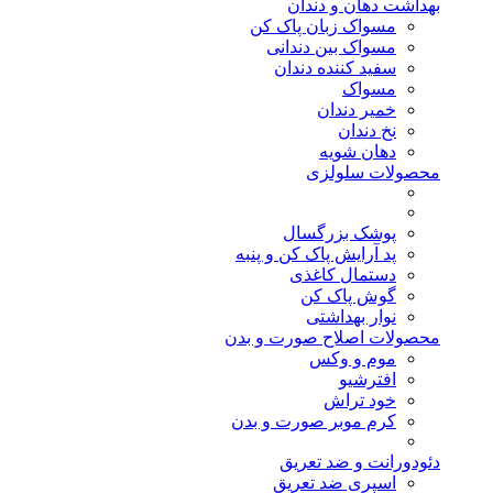
بهداشت دهان و دندان
مسواک زبان پاک کن
مسواک بین دندانی
سفید کننده دندان
مسواک
خمیر دندان
نخ دندان
دهان شویه
محصولات سلولزی
پوشک بزرگسال
پد آرایش پاک کن و پنبه
دستمال کاغذی
گوش پاک کن
نوار بهداشتی
محصولات اصلاح صورت و بدن
موم و وکس
افترشیو
خود تراش
کرم موبر صورت و بدن
دئودورانت و ضد تعریق
اسپری ضد تعریق