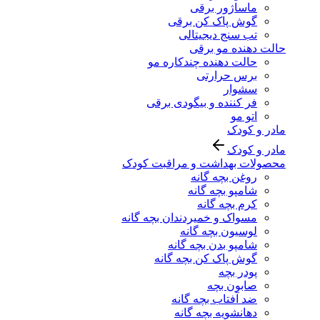
ماساژور برقی
گوش پاک کن برقی
تب سنج دیجیتالی
حالت دهنده مو برقی
حالت دهنده چندکاره مو
برس حرارتی
سشوار
فر کننده و بیگودی برقی
اتو مو
مادر و کودک
مادر و کودک
محصولات بهداشت و مراقبت کودک
روغن بچه گانه
شامپو بچه گانه
کرم بچه گانه
مسواک و خمیردندان بچه گانه
لوسیون بچه گانه
شامپو بدن بچه گانه
گوش پاک کن بچه گانه
پودر بچه
صابون بچه
ضد آفتاب بچه گانه
دهانشویه بچه گانه