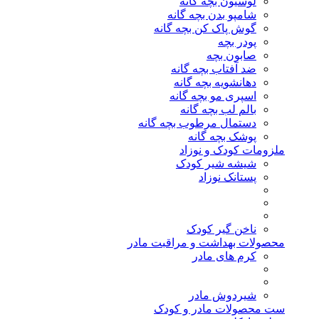
لوسیون بچه گانه
شامپو بدن بچه گانه
گوش پاک کن بچه گانه
پودر بچه
صابون بچه
ضد آفتاب بچه گانه
دهانشویه بچه گانه
اسپری مو بچه گانه
بالم لب بچه گانه
دستمال مرطوب بچه گانه
پوشک بچه گانه
ملزومات کودک و نوزاد
شیشه شیر کودک
پستانک نوزاد
ناخن گیر کودک
محصولات بهداشت و مراقبت مادر
کرم های مادر
شیردوش مادر
ست محصولات مادر و کودک