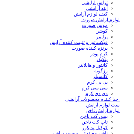
تراش آرایشی
آینه آرایشی
کیف لوازم آرایش
لوازم آرایش صورت
موس صورت
کوشن
پرایمر
فیکساتور و تثبیت کننده آرایش
برنزه کننده صورت
کرم پودر
پنکیک
کانتور و هایلایتر
رژگونه
کانسیلر
بی بی کرم
سی سی کرم
دی دی کرم
احیا کننده محصولات آرایشی
ست لوازم آرایش
لوازم آرایش ناخن
بیس کت ناخن
تاپ کت ناخن
کوکتل پدیکور
ناخن مصنوعی و چسب ناخن