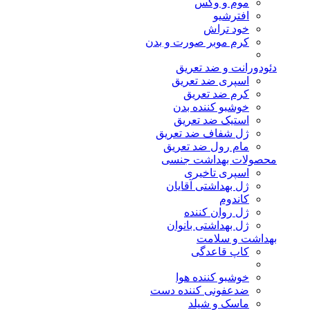
موم و وکس
افترشیو
خود تراش
کرم موبر صورت و بدن
دئودورانت و ضد تعریق
اسپری ضد تعریق
کرم ضد تعریق
خوشبو کننده بدن
استیک ضد تعریق
ژل شفاف ضد تعریق
مام رول ضد تعریق
محصولات بهداشت جنسی
اسپری تاخیری
ژل بهداشتی آقایان
کاندوم
ژل روان کننده
ژل بهداشتی بانوان
بهداشت و سلامت
کاپ قاعدگی
خوشبو کننده هوا
ضدعفونی کننده دست
ماسک و شیلد