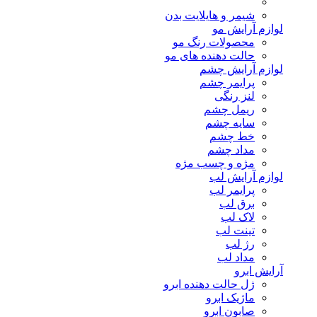
شیمر و هایلایت بدن
لوازم آرایش مو
محصولات رنگ مو
حالت دهنده های مو
لوازم آرایش چشم
پرایمر چشم
لنز رنگی
ریمل چشم
سایه چشم
خط چشم
مداد چشم
مژه و چسب مژه
لوازم آرایش لب
پرایمر لب
برق لب
لاک لب
تینت لب
رژ لب
مداد لب
آرایش ابرو
ژل حالت دهنده ابرو
ماژیک ابرو
صابون ابرو