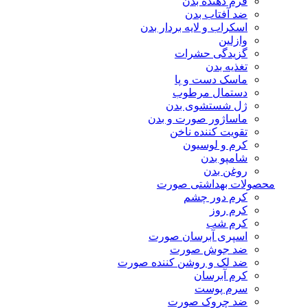
فرم دهنده بدن
ضد آفتاب بدن
اسکراب و لایه بردار بدن
وازلین
گزیدگی حشرات
تغذیه بدن
ماسک دست و پا
دستمال مرطوب
ژل شستشوی بدن
ماساژور صورت و بدن
تقویت کننده ناخن
کرم و لوسیون
شامپو بدن
روغن بدن
محصولات بهداشتی صورت
کرم دور چشم
کرم روز
کرم شب
اسپری آبرسان صورت
ضد جوش صورت
ضد لک و روشن کننده صورت
کرم آبرسان
سرم پوست
ضد چروک صورت