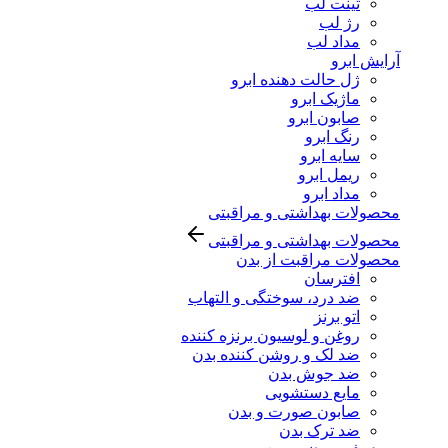
تینت لب
رژ لب
مداد لب
آرایش ابرو
ژل حالت دهنده ابرو
ماژیک ابرو
صابون ابرو
رنگ ابرو
سایه ابرو
ریمل ابرو
مداد ابرو
محصولات بهداشتی و مراقبتی
محصولات بهداشتی و مراقبتی
محصولات مراقبت از بدن
افترسان
ضد درد، سوختگی و التهاب
اتو برنز
روغن و لوسیون برنزه کننده
ضد لک و روشن کننده بدن
ضد جوش بدن
مایع دستشویی
صابون صورت و بدن
ضد ترک بدن