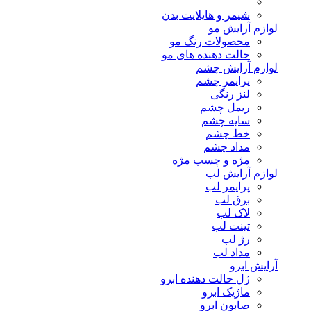
شیمر و هایلایت بدن
لوازم آرایش مو
محصولات رنگ مو
حالت دهنده های مو
لوازم آرایش چشم
پرایمر چشم
لنز رنگی
ریمل چشم
سایه چشم
خط چشم
مداد چشم
مژه و چسب مژه
لوازم آرایش لب
پرایمر لب
برق لب
لاک لب
تینت لب
رژ لب
مداد لب
آرایش ابرو
ژل حالت دهنده ابرو
ماژیک ابرو
صابون ابرو