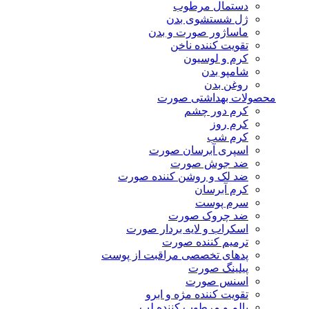
دستمال مرطوب
ژل شستشوی بدن
ماساژور صورت و بدن
تقویت کننده ناخن
کرم و لوسیون
شامپو بدن
روغن بدن
محصولات بهداشتی صورت
کرم دور چشم
کرم روز
کرم شب
اسپری آبرسان صورت
ضد جوش صورت
ضد لک و روشن کننده صورت
کرم آبرسان
سرم پوست
ضد چروک صورت
اسکراب و لایه بردار صورت
ترمیم کننده صورت
پدهای تخصصی مراقبت از پوست
پیلینگ صورت
اسنس صورت
تقویت کننده مژه و ابرو
بالم و مرطوب کننده لب