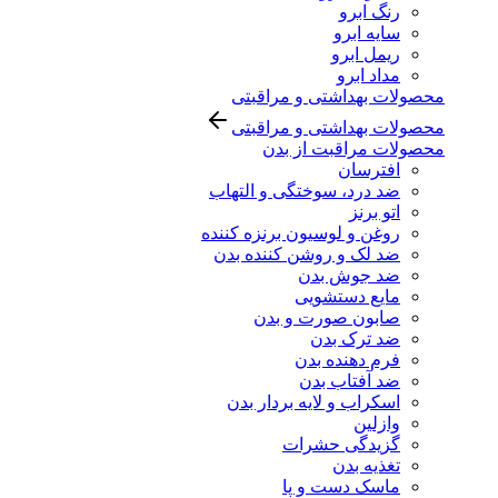
رنگ ابرو
سایه ابرو
ریمل ابرو
مداد ابرو
محصولات بهداشتی و مراقبتی
محصولات بهداشتی و مراقبتی
محصولات مراقبت از بدن
افترسان
ضد درد، سوختگی و التهاب
اتو برنز
روغن و لوسیون برنزه کننده
ضد لک و روشن کننده بدن
ضد جوش بدن
مایع دستشویی
صابون صورت و بدن
ضد ترک بدن
فرم دهنده بدن
ضد آفتاب بدن
اسکراب و لایه بردار بدن
وازلین
گزیدگی حشرات
تغذیه بدن
ماسک دست و پا