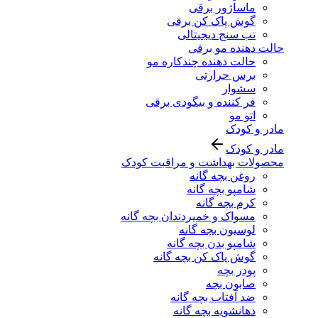
ماساژور برقی
گوش پاک کن برقی
تب سنج دیجیتالی
حالت دهنده مو برقی
حالت دهنده چندکاره مو
برس حرارتی
سشوار
فر کننده و بیگودی برقی
اتو مو
مادر و کودک
مادر و کودک
محصولات بهداشت و مراقبت کودک
روغن بچه گانه
شامپو بچه گانه
کرم بچه گانه
مسواک و خمیردندان بچه گانه
لوسیون بچه گانه
شامپو بدن بچه گانه
گوش پاک کن بچه گانه
پودر بچه
صابون بچه
ضد آفتاب بچه گانه
دهانشویه بچه گانه