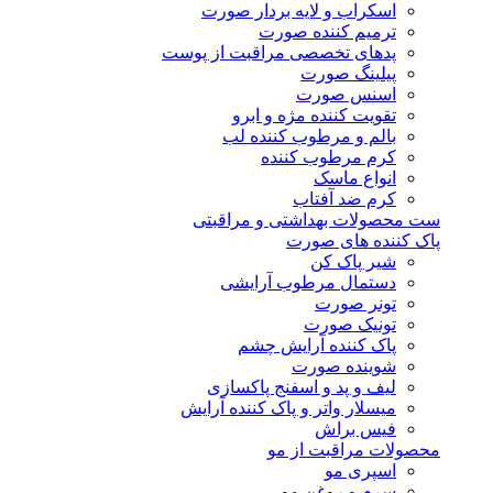
اسکراب و لایه بردار صورت
ترمیم کننده صورت
پدهای تخصصی مراقبت از پوست
پیلینگ صورت
اسنس صورت
تقویت کننده مژه و ابرو
بالم و مرطوب کننده لب
کرم مرطوب کننده
انواع ماسک
کرم ضد آفتاب
ست محصولات بهداشتی و مراقبتی
پاک کننده های صورت
شیر پاک کن
دستمال مرطوب آرایشی
تونر صورت
تونیک صورت
پاک کننده آرایش چشم
شوینده صورت
لیف و پد و اسفنج پاکسازی
میسلار واتر و پاک کننده آرایش
فیس براش
محصولات مراقبت از مو
اسپری مو
سرم و روغن مو