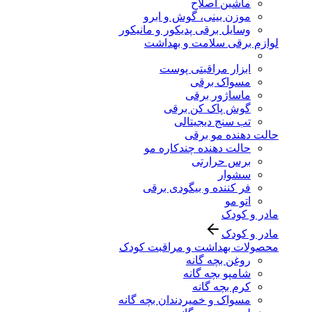
ماشین اصلاح
موزن بینی، گوش و ابرو
وسایل برقی پدیکور و مانیکور
لوازم برقی سلامت و بهداشت
ابزار مراقبتی پوست
مسواک برقی
ماساژور برقی
گوش پاک کن برقی
تب سنج دیجیتالی
حالت دهنده مو برقی
حالت دهنده چندکاره مو
برس حرارتی
سشوار
فر کننده و بیگودی برقی
اتو مو
مادر و کودک
مادر و کودک
محصولات بهداشت و مراقبت کودک
روغن بچه گانه
شامپو بچه گانه
کرم بچه گانه
مسواک و خمیردندان بچه گانه