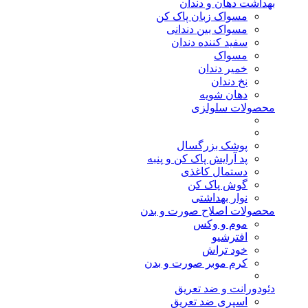
بهداشت دهان و دندان
مسواک زبان پاک کن
مسواک بین دندانی
سفید کننده دندان
مسواک
خمیر دندان
نخ دندان
دهان شویه
محصولات سلولزی
پوشک بزرگسال
پد آرایش پاک کن و پنبه
دستمال کاغذی
گوش پاک کن
نوار بهداشتی
محصولات اصلاح صورت و بدن
موم و وکس
افترشیو
خود تراش
کرم موبر صورت و بدن
دئودورانت و ضد تعریق
اسپری ضد تعریق