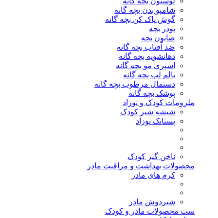
لوسیون بچه گانه
شامپو بدن بچه گانه
گوش پاک کن بچه گانه
پودر بچه
صابون بچه
ضد آفتاب بچه گانه
دهانشویه بچه گانه
اسپری مو بچه گانه
بالم لب بچه گانه
دستمال مرطوب بچه گانه
پوشک بچه گانه
ملزومات کودک و نوزاد
شیشه شیر کودک
پستانک نوزاد
ناخن گیر کودک
محصولات بهداشت و مراقبت مادر
کرم های مادر
شیردوش مادر
ست محصولات مادر و کودک