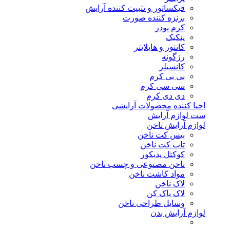
فیکساتور و تثبیت کننده آرایش
برنزه کننده صورت
کرم پودر
پنکیک
کانتور و هایلایتر
رژگونه
کانسیلر
بی بی کرم
سی سی کرم
دی دی کرم
احیا کننده محصولات آرایشی
ست لوازم آرایش
لوازم آرایش ناخن
بیس کت ناخن
تاپ کت ناخن
کوکتل پدیکور
ناخن مصنوعی و چسب ناخن
مواد کاشت ناخن
لاک ناخن
لاک پاک کن
وسایل طراحی ناخن
لوازم آرایش بدن