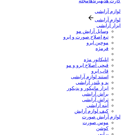
کارت هدیه
برندها
مجله
لوازم آرایشی
لوازم آرایشی
ابزار آرایشی
وسایل آرایش مو
تیغ اصلاح صورت و ابرو
موچین ابرو
فرمژه
اپلیکاتور مژه
قیچی اصلاح ابرو و مو
قاب ابرو
استند لوازم آرایشی
پد و بلندر آرایشی
ابزار مانیکور و پدیکور
براش آرایشی
تراش آرایشی
آینه آرایشی
کیف لوازم آرایش
لوازم آرایش صورت
موس صورت
کوشن
پرایمر