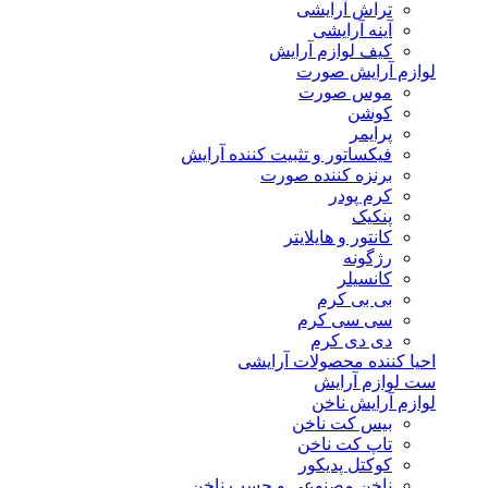
تراش آرایشی
آینه آرایشی
کیف لوازم آرایش
لوازم آرایش صورت
موس صورت
کوشن
پرایمر
فیکساتور و تثبیت کننده آرایش
برنزه کننده صورت
کرم پودر
پنکیک
کانتور و هایلایتر
رژگونه
کانسیلر
بی بی کرم
سی سی کرم
دی دی کرم
احیا کننده محصولات آرایشی
ست لوازم آرایش
لوازم آرایش ناخن
بیس کت ناخن
تاپ کت ناخن
کوکتل پدیکور
ناخن مصنوعی و چسب ناخن