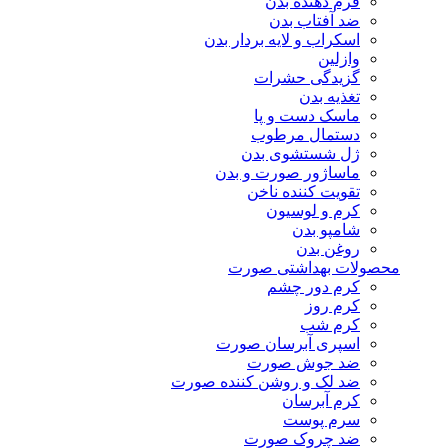
فرم دهنده بدن
ضد آفتاب بدن
اسکراب و لایه بردار بدن
وازلین
گزیدگی حشرات
تغذیه بدن
ماسک دست و پا
دستمال مرطوب
ژل شستشوی بدن
ماساژور صورت و بدن
تقویت کننده ناخن
کرم و لوسیون
شامپو بدن
روغن بدن
محصولات بهداشتی صورت
کرم دور چشم
کرم روز
کرم شب
اسپری آبرسان صورت
ضد جوش صورت
ضد لک و روشن کننده صورت
کرم آبرسان
سرم پوست
ضد چروک صورت