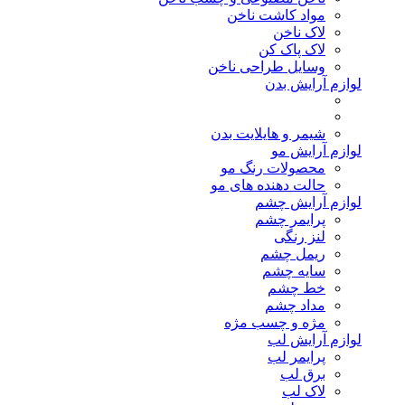
مواد کاشت ناخن
لاک ناخن
لاک پاک کن
وسایل طراحی ناخن
لوازم آرایش بدن
شیمر و هایلایت بدن
لوازم آرایش مو
محصولات رنگ مو
حالت دهنده های مو
لوازم آرایش چشم
پرایمر چشم
لنز رنگی
ریمل چشم
سایه چشم
خط چشم
مداد چشم
مژه و چسب مژه
لوازم آرایش لب
پرایمر لب
برق لب
لاک لب