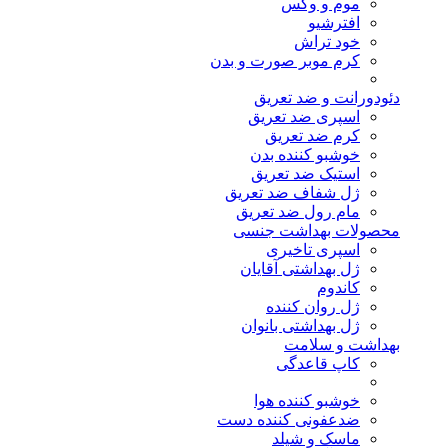
موم و وکس
افترشیو
خود تراش
کرم موبر صورت و بدن
دئودورانت و ضد تعریق
اسپری ضد تعریق
کرم ضد تعریق
خوشبو کننده بدن
استیک ضد تعریق
ژل شفاف ضد تعریق
مام رول ضد تعریق
محصولات بهداشت جنسی
اسپری تاخیری
ژل بهداشتی آقایان
کاندوم
ژل روان کننده
ژل بهداشتی بانوان
بهداشت و سلامت
کاپ قاعدگی
خوشبو کننده هوا
ضدعفونی کننده دست
ماسک و شیلد