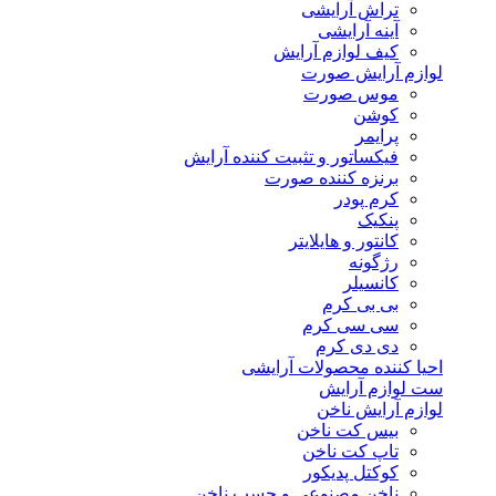
تراش آرایشی
آینه آرایشی
کیف لوازم آرایش
لوازم آرایش صورت
موس صورت
کوشن
پرایمر
فیکساتور و تثبیت کننده آرایش
برنزه کننده صورت
کرم پودر
پنکیک
کانتور و هایلایتر
رژگونه
کانسیلر
بی بی کرم
سی سی کرم
دی دی کرم
احیا کننده محصولات آرایشی
ست لوازم آرایش
لوازم آرایش ناخن
بیس کت ناخن
تاپ کت ناخن
کوکتل پدیکور
ناخن مصنوعی و چسب ناخن