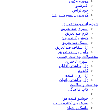
موم و وکس
افترشیو
خود تراش
کرم موبر صورت و بدن
دئودورانت و ضد تعریق
اسپری ضد تعریق
کرم ضد تعریق
خوشبو کننده بدن
استیک ضد تعریق
ژل شفاف ضد تعریق
مام رول ضد تعریق
محصولات بهداشت جنسی
اسپری تاخیری
ژل بهداشتی آقایان
کاندوم
ژل روان کننده
ژل بهداشتی بانوان
بهداشت و سلامت
کاپ قاعدگی
خوشبو کننده هوا
ضدعفونی کننده دست
ماسک و شیلد