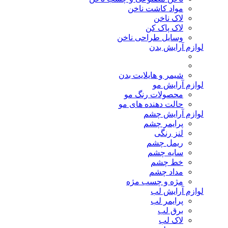
مواد کاشت ناخن
لاک ناخن
لاک پاک کن
وسایل طراحی ناخن
لوازم آرایش بدن
شیمر و هایلایت بدن
لوازم آرایش مو
محصولات رنگ مو
حالت دهنده های مو
لوازم آرایش چشم
پرایمر چشم
لنز رنگی
ریمل چشم
سایه چشم
خط چشم
مداد چشم
مژه و چسب مژه
لوازم آرایش لب
پرایمر لب
برق لب
لاک لب