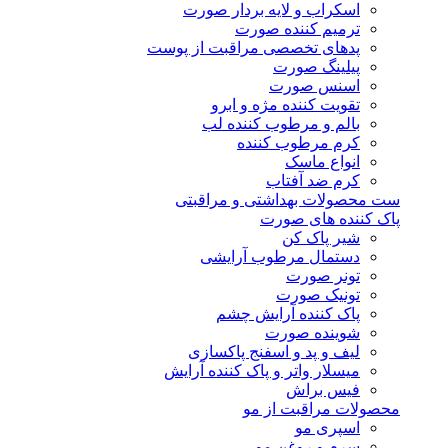
اسکراب و لایه بردار صورت
ترمیم کننده صورت
پدهای تخصصی مراقبت از پوست
پیلینگ صورت
اسنس صورت
تقویت کننده مژه و ابرو
بالم و مرطوب کننده لب
کرم مرطوب کننده
انواع ماسک
کرم ضد آفتاب
ست محصولات بهداشتی و مراقبتی
پاک کننده های صورت
شیر پاک کن
دستمال مرطوب آرایشی
تونر صورت
تونیک صورت
پاک کننده آرایش چشم
شوینده صورت
لیف و پد و اسفنج پاکسازی
میسلار واتر و پاک کننده آرایش
فیس براش
محصولات مراقبت از مو
اسپری مو
سرم و روغن مو