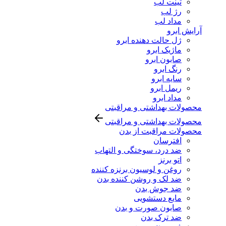
تینت لب
رژ لب
مداد لب
آرایش ابرو
ژل حالت دهنده ابرو
ماژیک ابرو
صابون ابرو
رنگ ابرو
سایه ابرو
ریمل ابرو
مداد ابرو
محصولات بهداشتی و مراقبتی
محصولات بهداشتی و مراقبتی
محصولات مراقبت از بدن
افترسان
ضد درد، سوختگی و التهاب
اتو برنز
روغن و لوسیون برنزه کننده
ضد لک و روشن کننده بدن
ضد جوش بدن
مایع دستشویی
صابون صورت و بدن
ضد ترک بدن