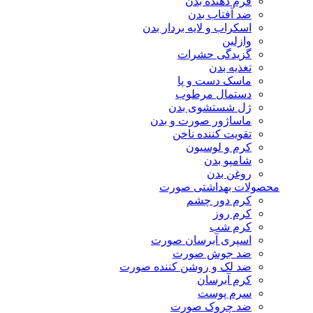
فرم دهنده بدن
ضد آفتاب بدن
اسکراب و لایه بردار بدن
وازلین
گزیدگی حشرات
تغذیه بدن
ماسک دست و پا
دستمال مرطوب
ژل شستشوی بدن
ماساژور صورت و بدن
تقویت کننده ناخن
کرم و لوسیون
شامپو بدن
روغن بدن
محصولات بهداشتی صورت
کرم دور چشم
کرم روز
کرم شب
اسپری آبرسان صورت
ضد جوش صورت
ضد لک و روشن کننده صورت
کرم آبرسان
سرم پوست
ضد چروک صورت