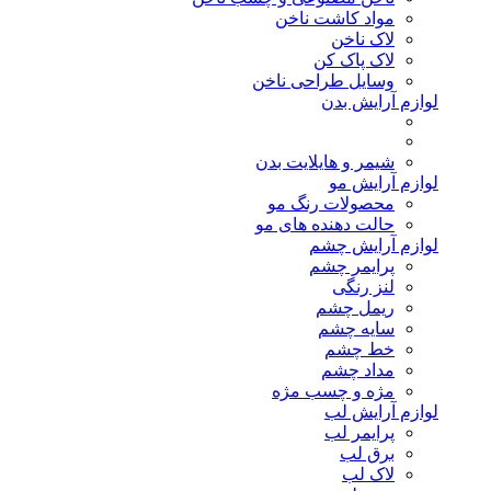
مواد کاشت ناخن
لاک ناخن
لاک پاک کن
وسایل طراحی ناخن
لوازم آرایش بدن
شیمر و هایلایت بدن
لوازم آرایش مو
محصولات رنگ مو
حالت دهنده های مو
لوازم آرایش چشم
پرایمر چشم
لنز رنگی
ریمل چشم
سایه چشم
خط چشم
مداد چشم
مژه و چسب مژه
لوازم آرایش لب
پرایمر لب
برق لب
لاک لب