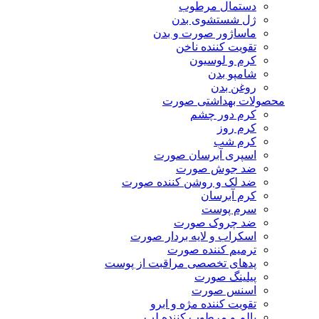
دستمال مرطوب
ژل شستشوی بدن
ماساژور صورت و بدن
تقویت کننده ناخن
کرم و لوسیون
شامپو بدن
روغن بدن
محصولات بهداشتی صورت
کرم دور چشم
کرم روز
کرم شب
اسپری آبرسان صورت
ضد جوش صورت
ضد لک و روشن کننده صورت
کرم آبرسان
سرم پوست
ضد چروک صورت
اسکراب و لایه بردار صورت
ترمیم کننده صورت
پدهای تخصصی مراقبت از پوست
پیلینگ صورت
اسنس صورت
تقویت کننده مژه و ابرو
بالم و مرطوب کننده لب