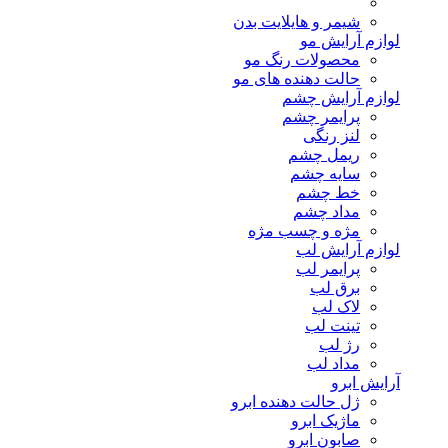
شیمر و هایلایت بدن
لوازم آرایش مو
محصولات رنگ مو
حالت دهنده های مو
لوازم آرایش چشم
پرایمر چشم
لنز رنگی
ریمل چشم
سایه چشم
خط چشم
مداد چشم
مژه و چسب مژه
لوازم آرایش لب
پرایمر لب
برق لب
لاک لب
تینت لب
رژ لب
مداد لب
آرایش ابرو
ژل حالت دهنده ابرو
ماژیک ابرو
صابون ابرو