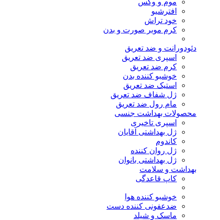
موم و وکس
افترشیو
خود تراش
کرم موبر صورت و بدن
دئودورانت و ضد تعریق
اسپری ضد تعریق
کرم ضد تعریق
خوشبو کننده بدن
استیک ضد تعریق
ژل شفاف ضد تعریق
مام رول ضد تعریق
محصولات بهداشت جنسی
اسپری تاخیری
ژل بهداشتی آقایان
کاندوم
ژل روان کننده
ژل بهداشتی بانوان
بهداشت و سلامت
کاپ قاعدگی
خوشبو کننده هوا
ضدعفونی کننده دست
ماسک و شیلد