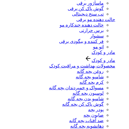
ماساژور برقی
گوش پاک کن برقی
تب سنج دیجیتالی
حالت دهنده مو برقی
حالت دهنده چندکاره مو
برس حرارتی
سشوار
فر کننده و بیگودی برقی
اتو مو
مادر و کودک
مادر و کودک
محصولات بهداشت و مراقبت کودک
روغن بچه گانه
شامپو بچه گانه
کرم بچه گانه
مسواک و خمیردندان بچه گانه
لوسیون بچه گانه
شامپو بدن بچه گانه
گوش پاک کن بچه گانه
پودر بچه
صابون بچه
ضد آفتاب بچه گانه
دهانشویه بچه گانه