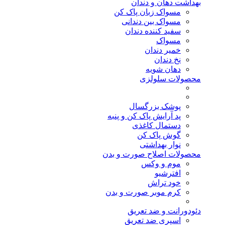
بهداشت دهان و دندان
مسواک زبان پاک کن
مسواک بین دندانی
سفید کننده دندان
مسواک
خمیر دندان
نخ دندان
دهان شویه
محصولات سلولزی
پوشک بزرگسال
پد آرایش پاک کن و پنبه
دستمال کاغذی
گوش پاک کن
نوار بهداشتی
محصولات اصلاح صورت و بدن
موم و وکس
افترشیو
خود تراش
کرم موبر صورت و بدن
دئودورانت و ضد تعریق
اسپری ضد تعریق