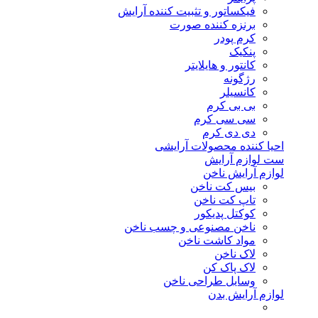
فیکساتور و تثبیت کننده آرایش
برنزه کننده صورت
کرم پودر
پنکیک
کانتور و هایلایتر
رژگونه
کانسیلر
بی بی کرم
سی سی کرم
دی دی کرم
احیا کننده محصولات آرایشی
ست لوازم آرایش
لوازم آرایش ناخن
بیس کت ناخن
تاپ کت ناخن
کوکتل پدیکور
ناخن مصنوعی و چسب ناخن
مواد کاشت ناخن
لاک ناخن
لاک پاک کن
وسایل طراحی ناخن
لوازم آرایش بدن