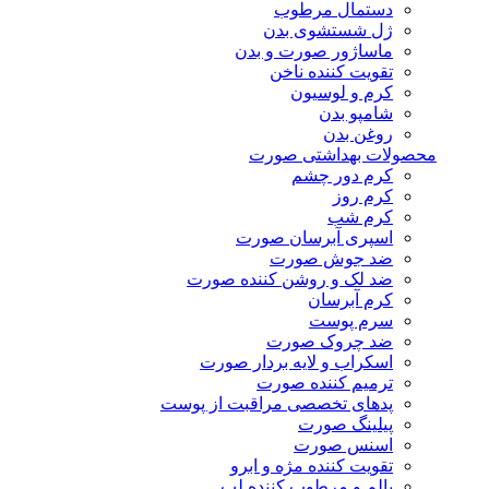
دستمال مرطوب
ژل شستشوی بدن
ماساژور صورت و بدن
تقویت کننده ناخن
کرم و لوسیون
شامپو بدن
روغن بدن
محصولات بهداشتی صورت
کرم دور چشم
کرم روز
کرم شب
اسپری آبرسان صورت
ضد جوش صورت
ضد لک و روشن کننده صورت
کرم آبرسان
سرم پوست
ضد چروک صورت
اسکراب و لایه بردار صورت
ترمیم کننده صورت
پدهای تخصصی مراقبت از پوست
پیلینگ صورت
اسنس صورت
تقویت کننده مژه و ابرو
بالم و مرطوب کننده لب