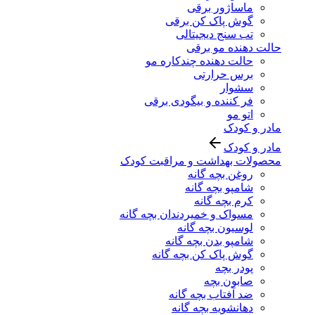
ماساژور برقی
گوش پاک کن برقی
تب سنج دیجیتالی
حالت دهنده مو برقی
حالت دهنده چندکاره مو
برس حرارتی
سشوار
فر کننده و بیگودی برقی
اتو مو
مادر و کودک
مادر و کودک
محصولات بهداشت و مراقبت کودک
روغن بچه گانه
شامپو بچه گانه
کرم بچه گانه
مسواک و خمیردندان بچه گانه
لوسیون بچه گانه
شامپو بدن بچه گانه
گوش پاک کن بچه گانه
پودر بچه
صابون بچه
ضد آفتاب بچه گانه
دهانشویه بچه گانه