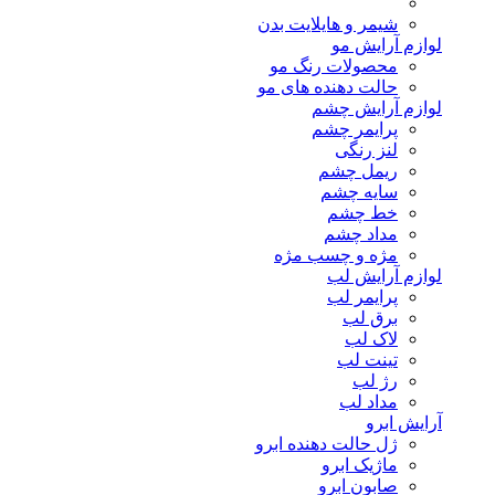
شیمر و هایلایت بدن
لوازم آرایش مو
محصولات رنگ مو
حالت دهنده های مو
لوازم آرایش چشم
پرایمر چشم
لنز رنگی
ریمل چشم
سایه چشم
خط چشم
مداد چشم
مژه و چسب مژه
لوازم آرایش لب
پرایمر لب
برق لب
لاک لب
تینت لب
رژ لب
مداد لب
آرایش ابرو
ژل حالت دهنده ابرو
ماژیک ابرو
صابون ابرو