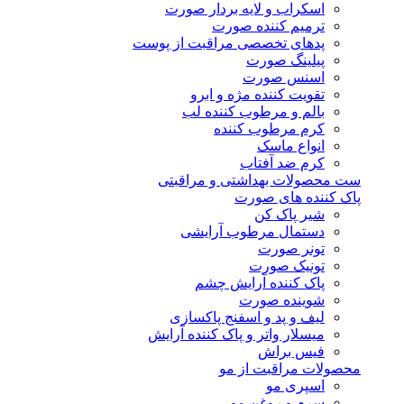
اسکراب و لایه بردار صورت
ترمیم کننده صورت
پدهای تخصصی مراقبت از پوست
پیلینگ صورت
اسنس صورت
تقویت کننده مژه و ابرو
بالم و مرطوب کننده لب
کرم مرطوب کننده
انواع ماسک
کرم ضد آفتاب
ست محصولات بهداشتی و مراقبتی
پاک کننده های صورت
شیر پاک کن
دستمال مرطوب آرایشی
تونر صورت
تونیک صورت
پاک کننده آرایش چشم
شوینده صورت
لیف و پد و اسفنج پاکسازی
میسلار واتر و پاک کننده آرایش
فیس براش
محصولات مراقبت از مو
اسپری مو
سرم و روغن مو