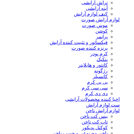
تراش آرایشی
آینه آرایشی
کیف لوازم آرایش
لوازم آرایش صورت
موس صورت
کوشن
پرایمر
فیکساتور و تثبیت کننده آرایش
برنزه کننده صورت
کرم پودر
پنکیک
کانتور و هایلایتر
رژگونه
کانسیلر
بی بی کرم
سی سی کرم
دی دی کرم
احیا کننده محصولات آرایشی
ست لوازم آرایش
لوازم آرایش ناخن
بیس کت ناخن
تاپ کت ناخن
کوکتل پدیکور
ناخن مصنوعی و چسب ناخن