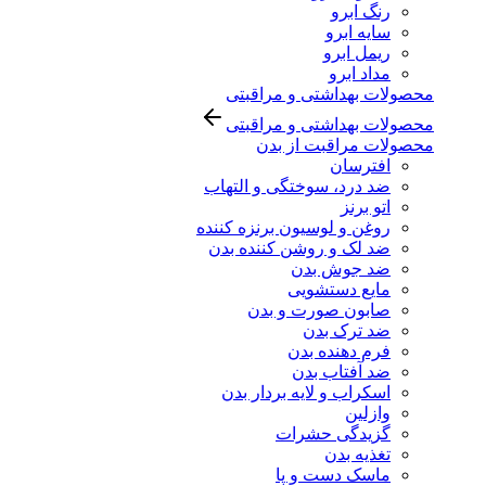
رنگ ابرو
سایه ابرو
ریمل ابرو
مداد ابرو
محصولات بهداشتی و مراقبتی
محصولات بهداشتی و مراقبتی
محصولات مراقبت از بدن
افترسان
ضد درد، سوختگی و التهاب
اتو برنز
روغن و لوسیون برنزه کننده
ضد لک و روشن کننده بدن
ضد جوش بدن
مایع دستشویی
صابون صورت و بدن
ضد ترک بدن
فرم دهنده بدن
ضد آفتاب بدن
اسکراب و لایه بردار بدن
وازلین
گزیدگی حشرات
تغذیه بدن
ماسک دست و پا