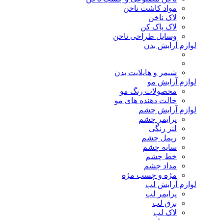
مواد کاشت ناخن
لاک ناخن
لاک پاک کن
وسایل طراحی ناخن
لوازم آرایش بدن
شیمر و هایلایت بدن
لوازم آرایش مو
محصولات رنگ مو
حالت دهنده های مو
لوازم آرایش چشم
پرایمر چشم
لنز رنگی
ریمل چشم
سایه چشم
خط چشم
مداد چشم
مژه و چسب مژه
لوازم آرایش لب
پرایمر لب
برق لب
لاک لب