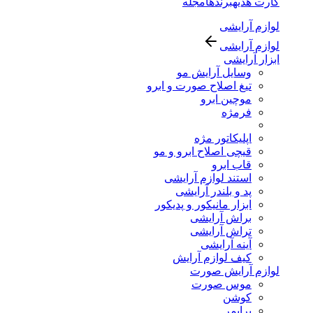
کارت هدیه
برندها
مجله
لوازم آرایشی
لوازم آرایشی
ابزار آرایشی
وسایل آرایش مو
تیغ اصلاح صورت و ابرو
موچین ابرو
فرمژه
اپلیکاتور مژه
قیچی اصلاح ابرو و مو
قاب ابرو
استند لوازم آرایشی
پد و بلندر آرایشی
ابزار مانیکور و پدیکور
براش آرایشی
تراش آرایشی
آینه آرایشی
کیف لوازم آرایش
لوازم آرایش صورت
موس صورت
کوشن
پرایمر