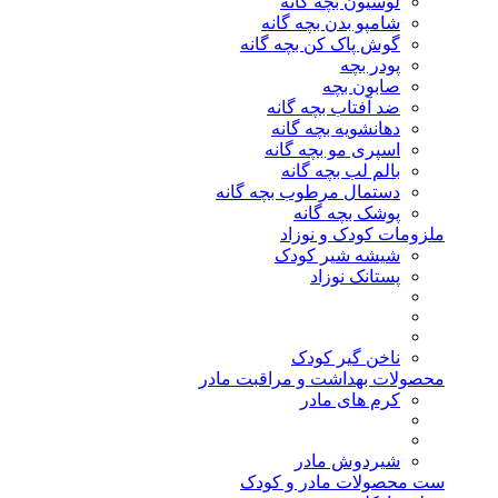
لوسیون بچه گانه
شامپو بدن بچه گانه
گوش پاک کن بچه گانه
پودر بچه
صابون بچه
ضد آفتاب بچه گانه
دهانشویه بچه گانه
اسپری مو بچه گانه
بالم لب بچه گانه
دستمال مرطوب بچه گانه
پوشک بچه گانه
ملزومات کودک و نوزاد
شیشه شیر کودک
پستانک نوزاد
ناخن گیر کودک
محصولات بهداشت و مراقبت مادر
کرم های مادر
شیردوش مادر
ست محصولات مادر و کودک