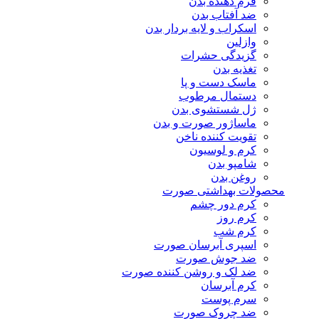
فرم دهنده بدن
ضد آفتاب بدن
اسکراب و لایه بردار بدن
وازلین
گزیدگی حشرات
تغذیه بدن
ماسک دست و پا
دستمال مرطوب
ژل شستشوی بدن
ماساژور صورت و بدن
تقویت کننده ناخن
کرم و لوسیون
شامپو بدن
روغن بدن
محصولات بهداشتی صورت
کرم دور چشم
کرم روز
کرم شب
اسپری آبرسان صورت
ضد جوش صورت
ضد لک و روشن کننده صورت
کرم آبرسان
سرم پوست
ضد چروک صورت