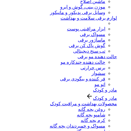
ماشین اصلاح
موزن بینی، گوش و ابرو
وسایل برقی پدیکور و مانیکور
لوازم برقی سلامت و بهداشت
ابزار مراقبتی پوست
مسواک برقی
ماساژور برقی
گوش پاک کن برقی
تب سنج دیجیتالی
حالت دهنده مو برقی
حالت دهنده چندکاره مو
برس حرارتی
سشوار
فر کننده و بیگودی برقی
اتو مو
مادر و کودک
مادر و کودک
محصولات بهداشت و مراقبت کودک
روغن بچه گانه
شامپو بچه گانه
کرم بچه گانه
مسواک و خمیردندان بچه گانه