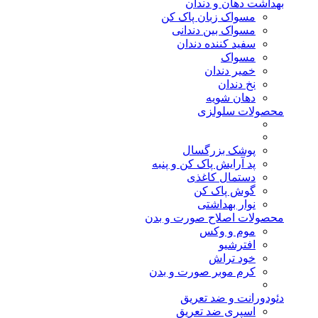
بهداشت دهان و دندان
مسواک زبان پاک کن
مسواک بین دندانی
سفید کننده دندان
مسواک
خمیر دندان
نخ دندان
دهان شویه
محصولات سلولزی
پوشک بزرگسال
پد آرایش پاک کن و پنبه
دستمال کاغذی
گوش پاک کن
نوار بهداشتی
محصولات اصلاح صورت و بدن
موم و وکس
افترشیو
خود تراش
کرم موبر صورت و بدن
دئودورانت و ضد تعریق
اسپری ضد تعریق