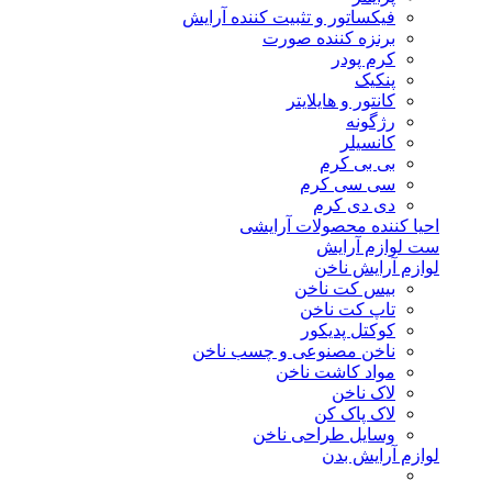
فیکساتور و تثبیت کننده آرایش
برنزه کننده صورت
کرم پودر
پنکیک
کانتور و هایلایتر
رژگونه
کانسیلر
بی بی کرم
سی سی کرم
دی دی کرم
احیا کننده محصولات آرایشی
ست لوازم آرایش
لوازم آرایش ناخن
بیس کت ناخن
تاپ کت ناخن
کوکتل پدیکور
ناخن مصنوعی و چسب ناخن
مواد کاشت ناخن
لاک ناخن
لاک پاک کن
وسایل طراحی ناخن
لوازم آرایش بدن