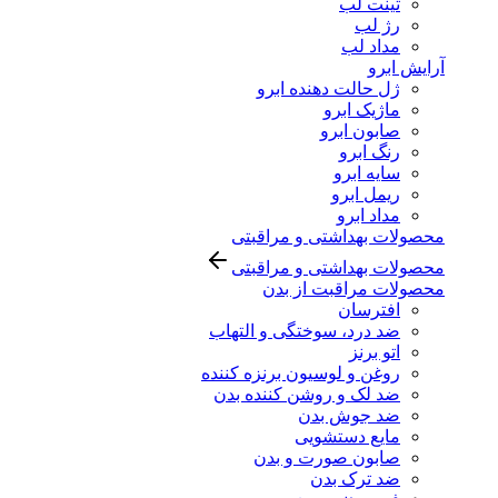
تینت لب
رژ لب
مداد لب
آرایش ابرو
ژل حالت دهنده ابرو
ماژیک ابرو
صابون ابرو
رنگ ابرو
سایه ابرو
ریمل ابرو
مداد ابرو
محصولات بهداشتی و مراقبتی
محصولات بهداشتی و مراقبتی
محصولات مراقبت از بدن
افترسان
ضد درد، سوختگی و التهاب
اتو برنز
روغن و لوسیون برنزه کننده
ضد لک و روشن کننده بدن
ضد جوش بدن
مایع دستشویی
صابون صورت و بدن
ضد ترک بدن