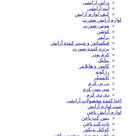
تراش آرایشی
آینه آرایشی
کیف لوازم آرایش
لوازم آرایش صورت
موس صورت
کوشن
پرایمر
فیکساتور و تثبیت کننده آرایش
برنزه کننده صورت
کرم پودر
پنکیک
کانتور و هایلایتر
رژگونه
کانسیلر
بی بی کرم
سی سی کرم
دی دی کرم
احیا کننده محصولات آرایشی
ست لوازم آرایش
لوازم آرایش ناخن
بیس کت ناخن
تاپ کت ناخن
کوکتل پدیکور
ناخن مصنوعی و چسب ناخن