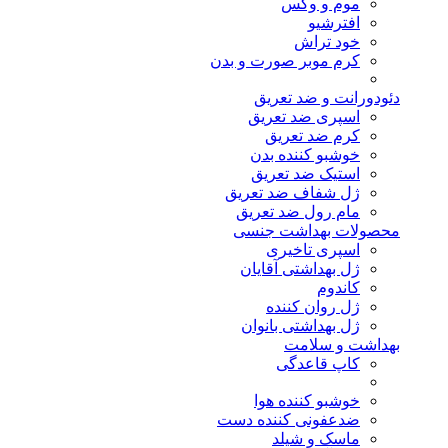
موم و وکس
افترشیو
خود تراش
کرم موبر صورت و بدن
دئودورانت و ضد تعریق
اسپری ضد تعریق
کرم ضد تعریق
خوشبو کننده بدن
استیک ضد تعریق
ژل شفاف ضد تعریق
مام رول ضد تعریق
محصولات بهداشت جنسی
اسپری تاخیری
ژل بهداشتی آقایان
کاندوم
ژل روان کننده
ژل بهداشتی بانوان
بهداشت و سلامت
کاپ قاعدگی
خوشبو کننده هوا
ضدعفونی کننده دست
ماسک و شیلد