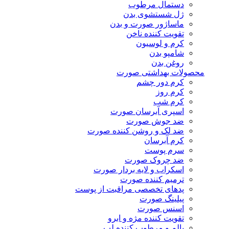
دستمال مرطوب
ژل شستشوی بدن
ماساژور صورت و بدن
تقویت کننده ناخن
کرم و لوسیون
شامپو بدن
روغن بدن
محصولات بهداشتی صورت
کرم دور چشم
کرم روز
کرم شب
اسپری آبرسان صورت
ضد جوش صورت
ضد لک و روشن کننده صورت
کرم آبرسان
سرم پوست
ضد چروک صورت
اسکراب و لایه بردار صورت
ترمیم کننده صورت
پدهای تخصصی مراقبت از پوست
پیلینگ صورت
اسنس صورت
تقویت کننده مژه و ابرو
بالم و مرطوب کننده لب