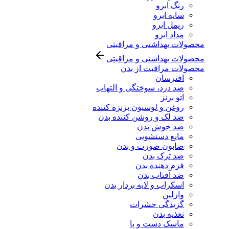
رنگ ابرو
سایه ابرو
ریمل ابرو
مداد ابرو
محصولات بهداشتی و مراقبتی
محصولات بهداشتی و مراقبتی
محصولات مراقبت از بدن
افترسان
ضد درد، سوختگی و التهاب
اتو برنز
روغن و لوسیون برنزه کننده
ضد لک و روشن کننده بدن
ضد جوش بدن
مایع دستشویی
صابون صورت و بدن
ضد ترک بدن
فرم دهنده بدن
ضد آفتاب بدن
اسکراب و لایه بردار بدن
وازلین
گزیدگی حشرات
تغذیه بدن
ماسک دست و پا