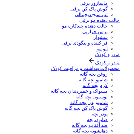
ماساژور برقی
گوش پاک کن برقی
تب سنج دیجیتالی
حالت دهنده مو برقی
حالت دهنده چندکاره مو
برس حرارتی
سشوار
فر کننده و بیگودی برقی
اتو مو
مادر و کودک
مادر و کودک
محصولات بهداشت و مراقبت کودک
روغن بچه گانه
شامپو بچه گانه
کرم بچه گانه
مسواک و خمیردندان بچه گانه
لوسیون بچه گانه
شامپو بدن بچه گانه
گوش پاک کن بچه گانه
پودر بچه
صابون بچه
ضد آفتاب بچه گانه
دهانشویه بچه گانه