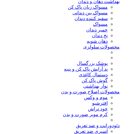
بهداشت دهان و دندان
مسواک زبان پاک کن
مسواک بین دندانی
سفید کننده دندان
مسواک
خمیر دندان
نخ دندان
دهان شویه
محصولات سلولزی
پوشک بزرگسال
پد آرایش پاک کن و پنبه
دستمال کاغذی
گوش پاک کن
نوار بهداشتی
محصولات اصلاح صورت و بدن
موم و وکس
افترشیو
خود تراش
کرم موبر صورت و بدن
دئودورانت و ضد تعریق
اسپری ضد تعریق