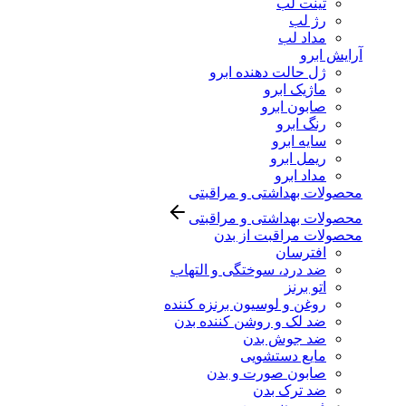
تینت لب
رژ لب
مداد لب
آرایش ابرو
ژل حالت دهنده ابرو
ماژیک ابرو
صابون ابرو
رنگ ابرو
سایه ابرو
ریمل ابرو
مداد ابرو
محصولات بهداشتی و مراقبتی
محصولات بهداشتی و مراقبتی
محصولات مراقبت از بدن
افترسان
ضد درد، سوختگی و التهاب
اتو برنز
روغن و لوسیون برنزه کننده
ضد لک و روشن کننده بدن
ضد جوش بدن
مایع دستشویی
صابون صورت و بدن
ضد ترک بدن