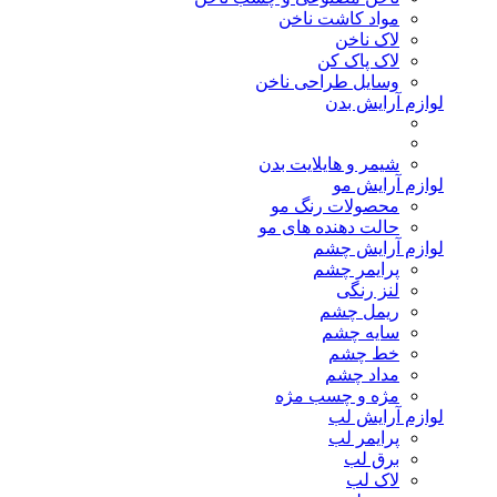
مواد کاشت ناخن
لاک ناخن
لاک پاک کن
وسایل طراحی ناخن
لوازم آرایش بدن
شیمر و هایلایت بدن
لوازم آرایش مو
محصولات رنگ مو
حالت دهنده های مو
لوازم آرایش چشم
پرایمر چشم
لنز رنگی
ریمل چشم
سایه چشم
خط چشم
مداد چشم
مژه و چسب مژه
لوازم آرایش لب
پرایمر لب
برق لب
لاک لب