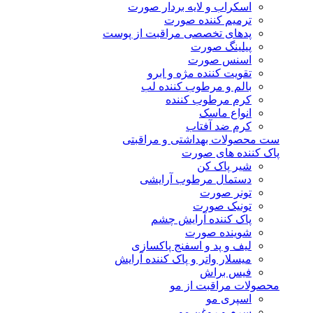
اسکراب و لایه بردار صورت
ترمیم کننده صورت
پدهای تخصصی مراقبت از پوست
پیلینگ صورت
اسنس صورت
تقویت کننده مژه و ابرو
بالم و مرطوب کننده لب
کرم مرطوب کننده
انواع ماسک
کرم ضد آفتاب
ست محصولات بهداشتی و مراقبتی
پاک کننده های صورت
شیر پاک کن
دستمال مرطوب آرایشی
تونر صورت
تونیک صورت
پاک کننده آرایش چشم
شوینده صورت
لیف و پد و اسفنج پاکسازی
میسلار واتر و پاک کننده آرایش
فیس براش
محصولات مراقبت از مو
اسپری مو
سرم و روغن مو