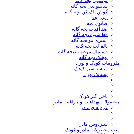
لوسیون بچه گانه
شامپو بدن بچه گانه
گوش پاک کن بچه گانه
پودر بچه
صابون بچه
ضد آفتاب بچه گانه
دهانشویه بچه گانه
اسپری مو بچه گانه
بالم لب بچه گانه
دستمال مرطوب بچه گانه
پوشک بچه گانه
ملزومات کودک و نوزاد
شیشه شیر کودک
پستانک نوزاد
ناخن گیر کودک
محصولات بهداشت و مراقبت مادر
کرم های مادر
شیردوش مادر
ست محصولات مادر و کودک