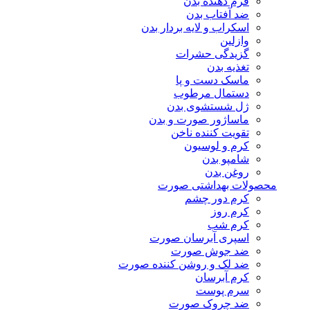
فرم دهنده بدن
ضد آفتاب بدن
اسکراب و لایه بردار بدن
وازلین
گزیدگی حشرات
تغذیه بدن
ماسک دست و پا
دستمال مرطوب
ژل شستشوی بدن
ماساژور صورت و بدن
تقویت کننده ناخن
کرم و لوسیون
شامپو بدن
روغن بدن
محصولات بهداشتی صورت
کرم دور چشم
کرم روز
کرم شب
اسپری آبرسان صورت
ضد جوش صورت
ضد لک و روشن کننده صورت
کرم آبرسان
سرم پوست
ضد چروک صورت