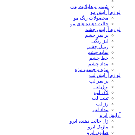
شیمر و هایلایت بدن
لوازم آرایش مو
محصولات رنگ مو
حالت دهنده های مو
لوازم آرایش چشم
پرایمر چشم
لنز رنگی
ریمل چشم
سایه چشم
خط چشم
مداد چشم
مژه و چسب مژه
لوازم آرایش لب
پرایمر لب
برق لب
لاک لب
تینت لب
رژ لب
مداد لب
آرایش ابرو
ژل حالت دهنده ابرو
ماژیک ابرو
صابون ابرو