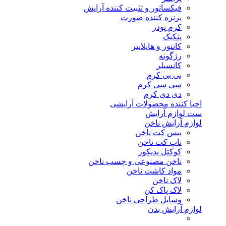
فیکساتور و تثبیت کننده آرایش
برنزه کننده صورت
کرم پودر
پنکیک
کانتور و هایلایتر
رژگونه
کانسیلر
بی بی کرم
سی سی کرم
دی دی کرم
احیا کننده محصولات آرایشی
ست لوازم آرایش
لوازم آرایش ناخن
بیس کت ناخن
تاپ کت ناخن
کوکتل پدیکور
ناخن مصنوعی و چسب ناخن
مواد کاشت ناخن
لاک ناخن
لاک پاک کن
وسایل طراحی ناخن
لوازم آرایش بدن