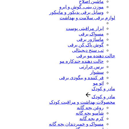
ماشین اصلاح
موزن بینی، گوش و ابرو
وسایل برقی پدیکور و مانیکور
لوازم برقی سلامت و بهداشت
ابزار مراقبتی پوست
مسواک برقی
ماساژور برقی
گوش پاک کن برقی
تب سنج دیجیتالی
حالت دهنده مو برقی
حالت دهنده چندکاره مو
برس حرارتی
سشوار
فر کننده و بیگودی برقی
اتو مو
مادر و کودک
مادر و کودک
محصولات بهداشت و مراقبت کودک
روغن بچه گانه
شامپو بچه گانه
کرم بچه گانه
مسواک و خمیردندان بچه گانه