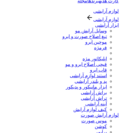
کارت هدیه
برندها
مجله
لوازم آرایشی
لوازم آرایشی
ابزار آرایشی
وسایل آرایش مو
تیغ اصلاح صورت و ابرو
موچین ابرو
فرمژه
اپلیکاتور مژه
قیچی اصلاح ابرو و مو
قاب ابرو
استند لوازم آرایشی
پد و بلندر آرایشی
ابزار مانیکور و پدیکور
براش آرایشی
تراش آرایشی
آینه آرایشی
کیف لوازم آرایش
لوازم آرایش صورت
موس صورت
کوشن
پرایمر