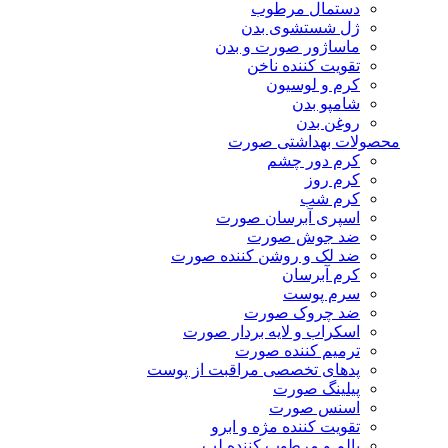
دستمال مرطوب
ژل شستشوی بدن
ماساژور صورت و بدن
تقویت کننده ناخن
کرم و لوسیون
شامپو بدن
روغن بدن
محصولات بهداشتی صورت
کرم دور چشم
کرم روز
کرم شب
اسپری آبرسان صورت
ضد جوش صورت
ضد لک و روشن کننده صورت
کرم آبرسان
سرم پوست
ضد چروک صورت
اسکراب و لایه بردار صورت
ترمیم کننده صورت
پدهای تخصصی مراقبت از پوست
پیلینگ صورت
اسنس صورت
تقویت کننده مژه و ابرو
بالم و مرطوب کننده لب