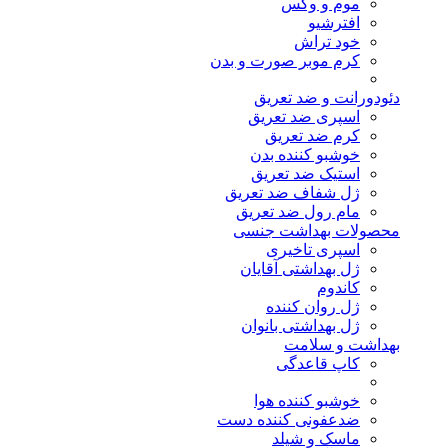
موم و وکس
افترشیو
خود تراش
کرم موبر صورت و بدن
دئودورانت و ضد تعریق
اسپری ضد تعریق
کرم ضد تعریق
خوشبو کننده بدن
استیک ضد تعریق
ژل شفاف ضد تعریق
مام رول ضد تعریق
محصولات بهداشت جنسی
اسپری تاخیری
ژل بهداشتی آقایان
کاندوم
ژل روان کننده
ژل بهداشتی بانوان
بهداشت و سلامت
کاپ قاعدگی
خوشبو کننده هوا
ضدعفونی کننده دست
ماسک و شیلد