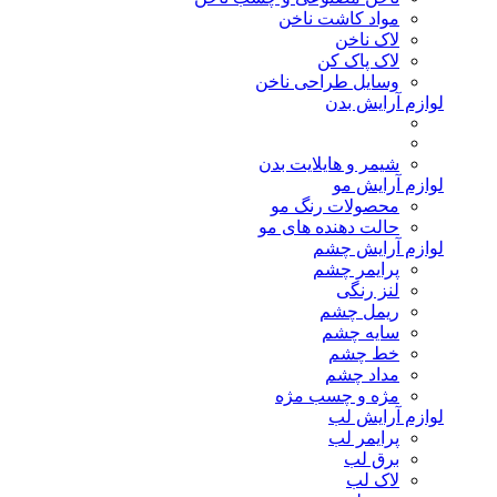
مواد کاشت ناخن
لاک ناخن
لاک پاک کن
وسایل طراحی ناخن
لوازم آرایش بدن
شیمر و هایلایت بدن
لوازم آرایش مو
محصولات رنگ مو
حالت دهنده های مو
لوازم آرایش چشم
پرایمر چشم
لنز رنگی
ریمل چشم
سایه چشم
خط چشم
مداد چشم
مژه و چسب مژه
لوازم آرایش لب
پرایمر لب
برق لب
لاک لب