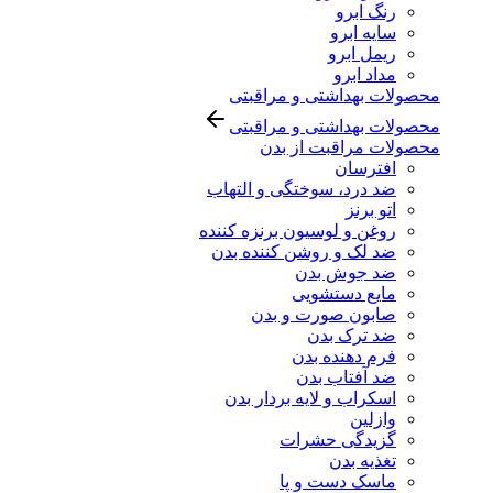
رنگ ابرو
سایه ابرو
ریمل ابرو
مداد ابرو
محصولات بهداشتی و مراقبتی
محصولات بهداشتی و مراقبتی
محصولات مراقبت از بدن
افترسان
ضد درد، سوختگی و التهاب
اتو برنز
روغن و لوسیون برنزه کننده
ضد لک و روشن کننده بدن
ضد جوش بدن
مایع دستشویی
صابون صورت و بدن
ضد ترک بدن
فرم دهنده بدن
ضد آفتاب بدن
اسکراب و لایه بردار بدن
وازلین
گزیدگی حشرات
تغذیه بدن
ماسک دست و پا