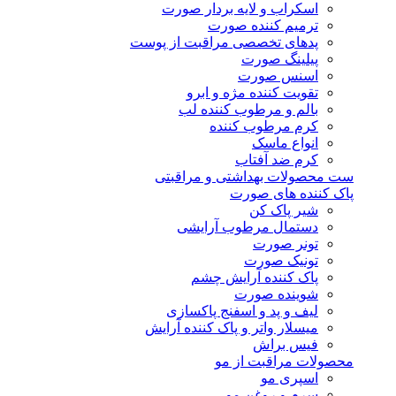
اسکراب و لایه بردار صورت
ترمیم کننده صورت
پدهای تخصصی مراقبت از پوست
پیلینگ صورت
اسنس صورت
تقویت کننده مژه و ابرو
بالم و مرطوب کننده لب
کرم مرطوب کننده
انواع ماسک
کرم ضد آفتاب
ست محصولات بهداشتی و مراقبتی
پاک کننده های صورت
شیر پاک کن
دستمال مرطوب آرایشی
تونر صورت
تونیک صورت
پاک کننده آرایش چشم
شوینده صورت
لیف و پد و اسفنج پاکسازی
میسلار واتر و پاک کننده آرایش
فیس براش
محصولات مراقبت از مو
اسپری مو
سرم و روغن مو