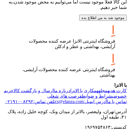
این کالا فعلا موجود نیست اما می‌توانیم به محض موجود شدن،به
شما خبر دهیم.
موجود شد به من اطلاع بده
فروشگاه اینترنتی الانزا عرضه کننده محصولات
آرایشی، بهداشتی و عطر و ادکلن
فروشگاه اینترنتی عرضه کننده محصولات آرایشی،
بهداشتی
با الانزا
کارت هدیه
مجله
همکاری با الانزا
درباره ما
ارسال و بازگشت کالا
حریم
خصوصی
شرایط و ضوابط
فرصت های شغلی
تماس با ما
آدرس ایمیل:cs@elanza.com
تلفن تماس:۰۲۱۹۱۰۰۸۲۹۲
آدرس:تهران، ولیعصر، بالاتر از میدان ونک، کوچه خلیل زاده، پلاک
۴۱، طبقه اول
کدپستی:۱۹۶۹۷۵۴۸۶۴