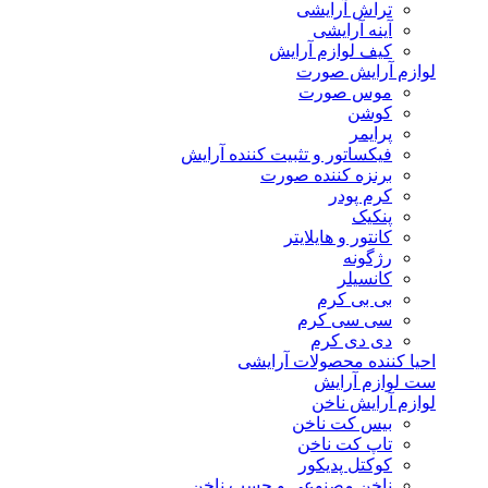
تراش آرایشی
آینه آرایشی
کیف لوازم آرایش
لوازم آرایش صورت
موس صورت
کوشن
پرایمر
فیکساتور و تثبیت کننده آرایش
برنزه کننده صورت
کرم پودر
پنکیک
کانتور و هایلایتر
رژگونه
کانسیلر
بی بی کرم
سی سی کرم
دی دی کرم
احیا کننده محصولات آرایشی
ست لوازم آرایش
لوازم آرایش ناخن
بیس کت ناخن
تاپ کت ناخن
کوکتل پدیکور
ناخن مصنوعی و چسب ناخن