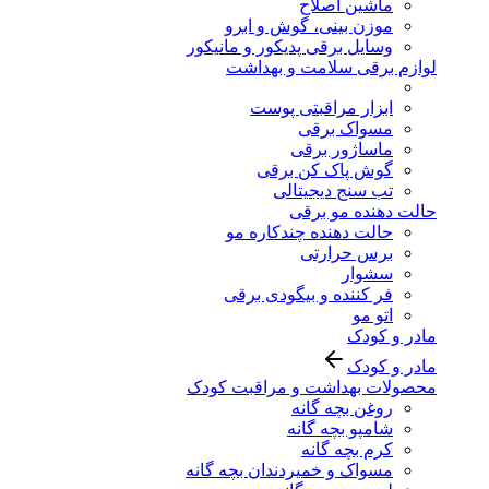
ماشین اصلاح
موزن بینی، گوش و ابرو
وسایل برقی پدیکور و مانیکور
لوازم برقی سلامت و بهداشت
ابزار مراقبتی پوست
مسواک برقی
ماساژور برقی
گوش پاک کن برقی
تب سنج دیجیتالی
حالت دهنده مو برقی
حالت دهنده چندکاره مو
برس حرارتی
سشوار
فر کننده و بیگودی برقی
اتو مو
مادر و کودک
مادر و کودک
محصولات بهداشت و مراقبت کودک
روغن بچه گانه
شامپو بچه گانه
کرم بچه گانه
مسواک و خمیردندان بچه گانه