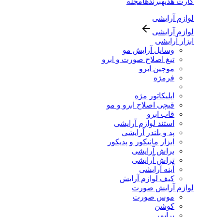
کارت هدیه
برندها
مجله
لوازم آرایشی
لوازم آرایشی
ابزار آرایشی
وسایل آرایش مو
تیغ اصلاح صورت و ابرو
موچین ابرو
فرمژه
اپلیکاتور مژه
قیچی اصلاح ابرو و مو
قاب ابرو
استند لوازم آرایشی
پد و بلندر آرایشی
ابزار مانیکور و پدیکور
براش آرایشی
تراش آرایشی
آینه آرایشی
کیف لوازم آرایش
لوازم آرایش صورت
موس صورت
کوشن
پرایمر