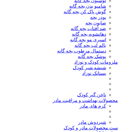
لوسیون بچه گانه
شامپو بدن بچه گانه
گوش پاک کن بچه گانه
پودر بچه
صابون بچه
ضد آفتاب بچه گانه
دهانشویه بچه گانه
اسپری مو بچه گانه
بالم لب بچه گانه
دستمال مرطوب بچه گانه
پوشک بچه گانه
ملزومات کودک و نوزاد
شیشه شیر کودک
پستانک نوزاد
ناخن گیر کودک
محصولات بهداشت و مراقبت مادر
کرم های مادر
شیردوش مادر
ست محصولات مادر و کودک