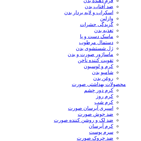
فرم دهنده بدن
ضد آفتاب بدن
اسکراب و لایه بردار بدن
وازلین
گزیدگی حشرات
تغذیه بدن
ماسک دست و پا
دستمال مرطوب
ژل شستشوی بدن
ماساژور صورت و بدن
تقویت کننده ناخن
کرم و لوسیون
شامپو بدن
روغن بدن
محصولات بهداشتی صورت
کرم دور چشم
کرم روز
کرم شب
اسپری آبرسان صورت
ضد جوش صورت
ضد لک و روشن کننده صورت
کرم آبرسان
سرم پوست
ضد چروک صورت