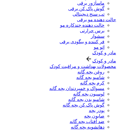
ماساژور برقی
گوش پاک کن برقی
تب سنج دیجیتالی
حالت دهنده مو برقی
حالت دهنده چندکاره مو
برس حرارتی
سشوار
فر کننده و بیگودی برقی
اتو مو
مادر و کودک
مادر و کودک
محصولات بهداشت و مراقبت کودک
روغن بچه گانه
شامپو بچه گانه
کرم بچه گانه
مسواک و خمیردندان بچه گانه
لوسیون بچه گانه
شامپو بدن بچه گانه
گوش پاک کن بچه گانه
پودر بچه
صابون بچه
ضد آفتاب بچه گانه
دهانشویه بچه گانه