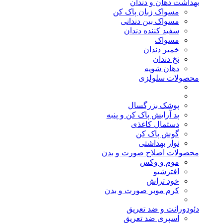
بهداشت دهان و دندان
مسواک زبان پاک کن
مسواک بین دندانی
سفید کننده دندان
مسواک
خمیر دندان
نخ دندان
دهان شویه
محصولات سلولزی
پوشک بزرگسال
پد آرایش پاک کن و پنبه
دستمال کاغذی
گوش پاک کن
نوار بهداشتی
محصولات اصلاح صورت و بدن
موم و وکس
افترشیو
خود تراش
کرم موبر صورت و بدن
دئودورانت و ضد تعریق
اسپری ضد تعریق