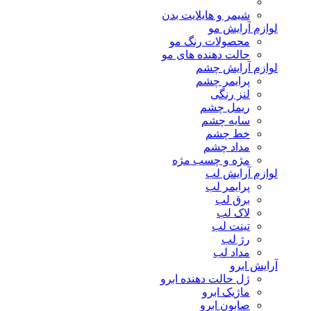
شیمر و هایلایت بدن
لوازم آرایش مو
محصولات رنگ مو
حالت دهنده های مو
لوازم آرایش چشم
پرایمر چشم
لنز رنگی
ریمل چشم
سایه چشم
خط چشم
مداد چشم
مژه و چسب مژه
لوازم آرایش لب
پرایمر لب
برق لب
لاک لب
تینت لب
رژ لب
مداد لب
آرایش ابرو
ژل حالت دهنده ابرو
ماژیک ابرو
صابون ابرو