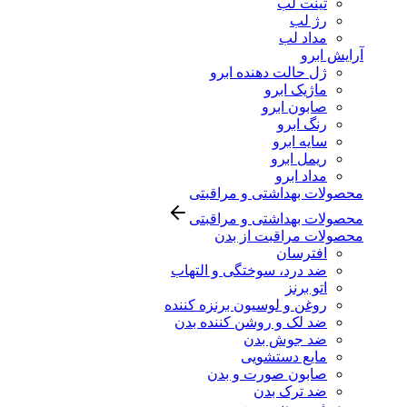
تینت لب
رژ لب
مداد لب
آرایش ابرو
ژل حالت دهنده ابرو
ماژیک ابرو
صابون ابرو
رنگ ابرو
سایه ابرو
ریمل ابرو
مداد ابرو
محصولات بهداشتی و مراقبتی
محصولات بهداشتی و مراقبتی
محصولات مراقبت از بدن
افترسان
ضد درد، سوختگی و التهاب
اتو برنز
روغن و لوسیون برنزه کننده
ضد لک و روشن کننده بدن
ضد جوش بدن
مایع دستشویی
صابون صورت و بدن
ضد ترک بدن