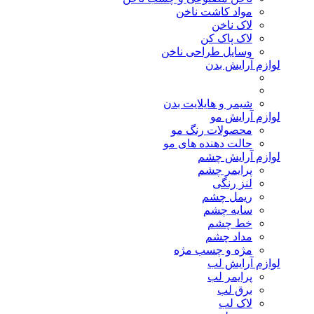
مواد کاشت ناخن
لاک ناخن
لاک پاک کن
وسایل طراحی ناخن
لوازم آرایش بدن
شیمر و هایلایت بدن
لوازم آرایش مو
محصولات رنگ مو
حالت دهنده های مو
لوازم آرایش چشم
پرایمر چشم
لنز رنگی
ریمل چشم
سایه چشم
خط چشم
مداد چشم
مژه و چسب مژه
لوازم آرایش لب
پرایمر لب
برق لب
لاک لب