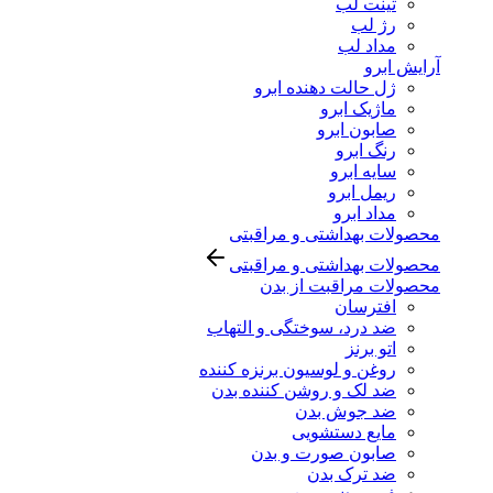
تینت لب
رژ لب
مداد لب
آرایش ابرو
ژل حالت دهنده ابرو
ماژیک ابرو
صابون ابرو
رنگ ابرو
سایه ابرو
ریمل ابرو
مداد ابرو
محصولات بهداشتی و مراقبتی
محصولات بهداشتی و مراقبتی
محصولات مراقبت از بدن
افترسان
ضد درد، سوختگی و التهاب
اتو برنز
روغن و لوسیون برنزه کننده
ضد لک و روشن کننده بدن
ضد جوش بدن
مایع دستشویی
صابون صورت و بدن
ضد ترک بدن