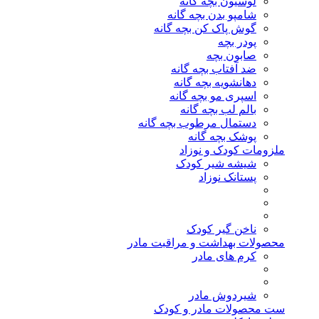
لوسیون بچه گانه
شامپو بدن بچه گانه
گوش پاک کن بچه گانه
پودر بچه
صابون بچه
ضد آفتاب بچه گانه
دهانشویه بچه گانه
اسپری مو بچه گانه
بالم لب بچه گانه
دستمال مرطوب بچه گانه
پوشک بچه گانه
ملزومات کودک و نوزاد
شیشه شیر کودک
پستانک نوزاد
ناخن گیر کودک
محصولات بهداشت و مراقبت مادر
کرم های مادر
شیردوش مادر
ست محصولات مادر و کودک