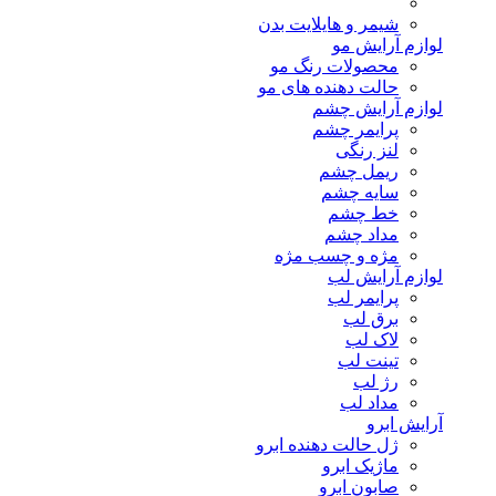
شیمر و هایلایت بدن
لوازم آرایش مو
محصولات رنگ مو
حالت دهنده های مو
لوازم آرایش چشم
پرایمر چشم
لنز رنگی
ریمل چشم
سایه چشم
خط چشم
مداد چشم
مژه و چسب مژه
لوازم آرایش لب
پرایمر لب
برق لب
لاک لب
تینت لب
رژ لب
مداد لب
آرایش ابرو
ژل حالت دهنده ابرو
ماژیک ابرو
صابون ابرو