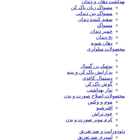
بهداشت دهان و دندان
مسواک زبان پاک کن
مسواک بین دندانی
سفید کننده دندان
مسواک
خمیر دندان
نخ دندان
دهان شویه
محصولات سلولزی
پوشک بزرگسال
پد آرایش پاک کن و پنبه
دستمال کاغذی
گوش پاک کن
نوار بهداشتی
محصولات اصلاح صورت و بدن
موم و وکس
افترشیو
خود تراش
کرم موبر صورت و بدن
دئودورانت و ضد تعریق
اسپری ضد تعریق