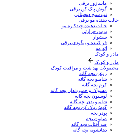
ماساژور برقی
گوش پاک کن برقی
تب سنج دیجیتالی
حالت دهنده مو برقی
حالت دهنده چندکاره مو
برس حرارتی
سشوار
فر کننده و بیگودی برقی
اتو مو
مادر و کودک
مادر و کودک
محصولات بهداشت و مراقبت کودک
روغن بچه گانه
شامپو بچه گانه
کرم بچه گانه
مسواک و خمیردندان بچه گانه
لوسیون بچه گانه
شامپو بدن بچه گانه
گوش پاک کن بچه گانه
پودر بچه
صابون بچه
ضد آفتاب بچه گانه
دهانشویه بچه گانه