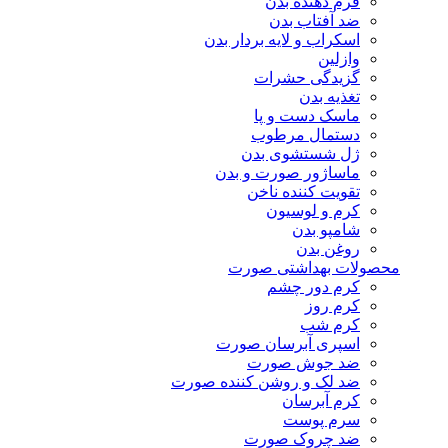
فرم دهنده بدن
ضد آفتاب بدن
اسکراب و لایه بردار بدن
وازلین
گزیدگی حشرات
تغذیه بدن
ماسک دست و پا
دستمال مرطوب
ژل شستشوی بدن
ماساژور صورت و بدن
تقویت کننده ناخن
کرم و لوسیون
شامپو بدن
روغن بدن
محصولات بهداشتی صورت
کرم دور چشم
کرم روز
کرم شب
اسپری آبرسان صورت
ضد جوش صورت
ضد لک و روشن کننده صورت
کرم آبرسان
سرم پوست
ضد چروک صورت