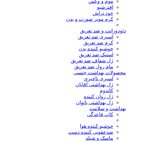
موم و وکس
افترشیو
خود تراش
کرم موبر صورت و بدن
دئودورانت و ضد تعریق
اسپری ضد تعریق
کرم ضد تعریق
خوشبو کننده بدن
استیک ضد تعریق
ژل شفاف ضد تعریق
مام رول ضد تعریق
محصولات بهداشت جنسی
اسپری تاخیری
ژل بهداشتی آقایان
کاندوم
ژل روان کننده
ژل بهداشتی بانوان
بهداشت و سلامت
کاپ قاعدگی
خوشبو کننده هوا
ضدعفونی کننده دست
ماسک و شیلد