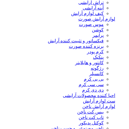
تراش آرایشی
آینه آرایشی
کیف لوازم آرایش
لوازم آرایش صورت
موس صورت
کوشن
پرایمر
فیکساتور و تثبیت کننده آرایش
برنزه کننده صورت
کرم پودر
پنکیک
کانتور و هایلایتر
رژگونه
کانسیلر
بی بی کرم
سی سی کرم
دی دی کرم
احیا کننده محصولات آرایشی
ست لوازم آرایش
لوازم آرایش ناخن
بیس کت ناخن
تاپ کت ناخن
کوکتل پدیکور
ناخن مصنوعی و چسب ناخن