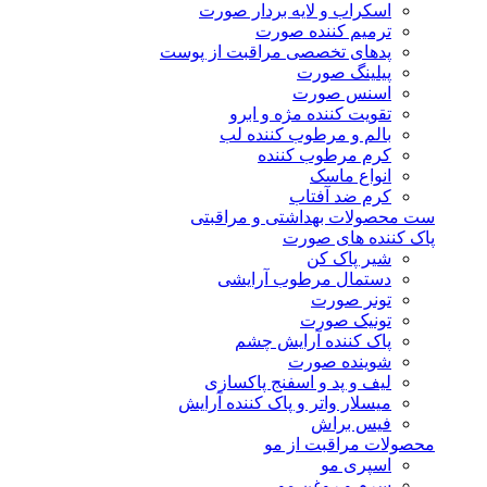
اسکراب و لایه بردار صورت
ترمیم کننده صورت
پدهای تخصصی مراقبت از پوست
پیلینگ صورت
اسنس صورت
تقویت کننده مژه و ابرو
بالم و مرطوب کننده لب
کرم مرطوب کننده
انواع ماسک
کرم ضد آفتاب
ست محصولات بهداشتی و مراقبتی
پاک کننده های صورت
شیر پاک کن
دستمال مرطوب آرایشی
تونر صورت
تونیک صورت
پاک کننده آرایش چشم
شوینده صورت
لیف و پد و اسفنج پاکسازی
میسلار واتر و پاک کننده آرایش
فیس براش
محصولات مراقبت از مو
اسپری مو
سرم و روغن مو