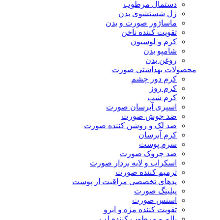
دستمال مرطوب
ژل شستشوی بدن
ماساژور صورت و بدن
تقویت کننده ناخن
کرم و لوسیون
شامپو بدن
روغن بدن
محصولات بهداشتی صورت
کرم دور چشم
کرم روز
کرم شب
اسپری آبرسان صورت
ضد جوش صورت
ضد لک و روشن کننده صورت
کرم آبرسان
سرم پوست
ضد چروک صورت
اسکراب و لایه بردار صورت
ترمیم کننده صورت
پدهای تخصصی مراقبت از پوست
پیلینگ صورت
اسنس صورت
تقویت کننده مژه و ابرو
بالم و مرطوب کننده لب