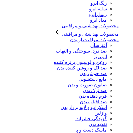
رنگ ابرو
سایه ابرو
ریمل ابرو
مداد ابرو
محصولات بهداشتی و مراقبتی
محصولات بهداشتی و مراقبتی
محصولات مراقبت از بدن
افترسان
ضد درد، سوختگی و التهاب
اتو برنز
روغن و لوسیون برنزه کننده
ضد لک و روشن کننده بدن
ضد جوش بدن
مایع دستشویی
صابون صورت و بدن
ضد ترک بدن
فرم دهنده بدن
ضد آفتاب بدن
اسکراب و لایه بردار بدن
وازلین
گزیدگی حشرات
تغذیه بدن
ماسک دست و پا