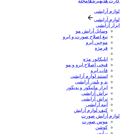
کارت هدیه
برندها
مجله
لوازم آرایشی
لوازم آرایشی
ابزار آرایشی
وسایل آرایش مو
تیغ اصلاح صورت و ابرو
موچین ابرو
فرمژه
اپلیکاتور مژه
قیچی اصلاح ابرو و مو
قاب ابرو
استند لوازم آرایشی
پد و بلندر آرایشی
ابزار مانیکور و پدیکور
براش آرایشی
تراش آرایشی
آینه آرایشی
کیف لوازم آرایش
لوازم آرایش صورت
موس صورت
کوشن
پرایمر