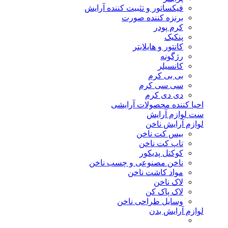
فیکساتور و تثبیت کننده آرایش
برنزه کننده صورت
کرم پودر
پنکیک
کانتور و هایلایتر
رژگونه
کانسیلر
بی بی کرم
سی سی کرم
دی دی کرم
احیا کننده محصولات آرایشی
ست لوازم آرایش
لوازم آرایش ناخن
بیس کت ناخن
تاپ کت ناخن
کوکتل پدیکور
ناخن مصنوعی و چسب ناخن
مواد کاشت ناخن
لاک ناخن
لاک پاک کن
وسایل طراحی ناخن
لوازم آرایش بدن