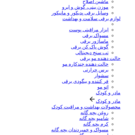
ماشین اصلاح
موزن بینی، گوش و ابرو
وسایل برقی پدیکور و مانیکور
لوازم برقی سلامت و بهداشت
ابزار مراقبتی پوست
مسواک برقی
ماساژور برقی
گوش پاک کن برقی
تب سنج دیجیتالی
حالت دهنده مو برقی
حالت دهنده چندکاره مو
برس حرارتی
سشوار
فر کننده و بیگودی برقی
اتو مو
مادر و کودک
مادر و کودک
محصولات بهداشت و مراقبت کودک
روغن بچه گانه
شامپو بچه گانه
کرم بچه گانه
مسواک و خمیردندان بچه گانه