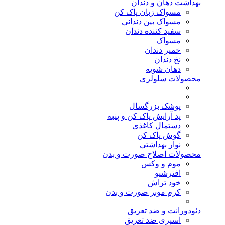
بهداشت دهان و دندان
مسواک زبان پاک کن
مسواک بین دندانی
سفید کننده دندان
مسواک
خمیر دندان
نخ دندان
دهان شویه
محصولات سلولزی
پوشک بزرگسال
پد آرایش پاک کن و پنبه
دستمال کاغذی
گوش پاک کن
نوار بهداشتی
محصولات اصلاح صورت و بدن
موم و وکس
افترشیو
خود تراش
کرم موبر صورت و بدن
دئودورانت و ضد تعریق
اسپری ضد تعریق