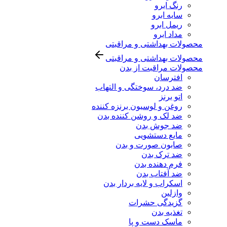
رنگ ابرو
سایه ابرو
ریمل ابرو
مداد ابرو
محصولات بهداشتی و مراقبتی
محصولات بهداشتی و مراقبتی
محصولات مراقبت از بدن
افترسان
ضد درد، سوختگی و التهاب
اتو برنز
روغن و لوسیون برنزه کننده
ضد لک و روشن کننده بدن
ضد جوش بدن
مایع دستشویی
صابون صورت و بدن
ضد ترک بدن
فرم دهنده بدن
ضد آفتاب بدن
اسکراب و لایه بردار بدن
وازلین
گزیدگی حشرات
تغذیه بدن
ماسک دست و پا