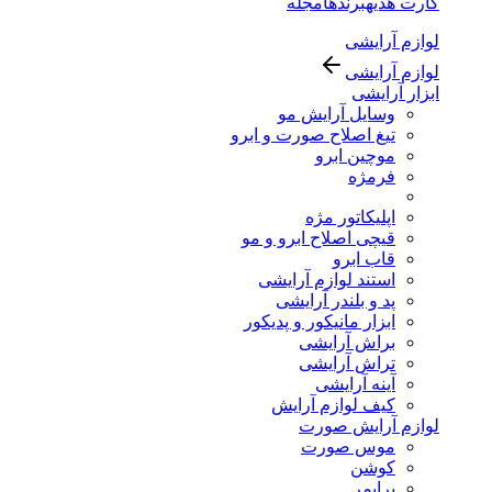
کارت هدیه
برندها
مجله
لوازم آرایشی
لوازم آرایشی
ابزار آرایشی
وسایل آرایش مو
تیغ اصلاح صورت و ابرو
موچین ابرو
فرمژه
اپلیکاتور مژه
قیچی اصلاح ابرو و مو
قاب ابرو
استند لوازم آرایشی
پد و بلندر آرایشی
ابزار مانیکور و پدیکور
براش آرایشی
تراش آرایشی
آینه آرایشی
کیف لوازم آرایش
لوازم آرایش صورت
موس صورت
کوشن
پرایمر