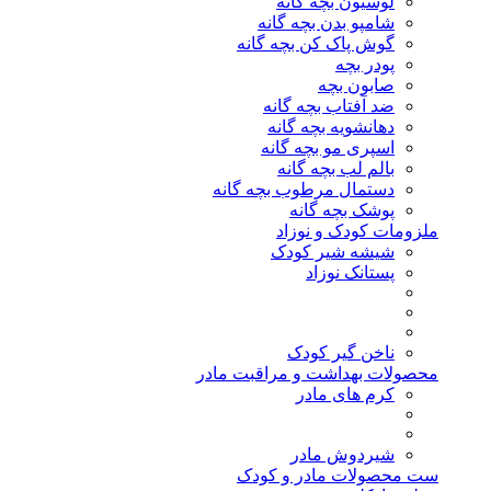
لوسیون بچه گانه
شامپو بدن بچه گانه
گوش پاک کن بچه گانه
پودر بچه
صابون بچه
ضد آفتاب بچه گانه
دهانشویه بچه گانه
اسپری مو بچه گانه
بالم لب بچه گانه
دستمال مرطوب بچه گانه
پوشک بچه گانه
ملزومات کودک و نوزاد
شیشه شیر کودک
پستانک نوزاد
ناخن گیر کودک
محصولات بهداشت و مراقبت مادر
کرم های مادر
شیردوش مادر
ست محصولات مادر و کودک