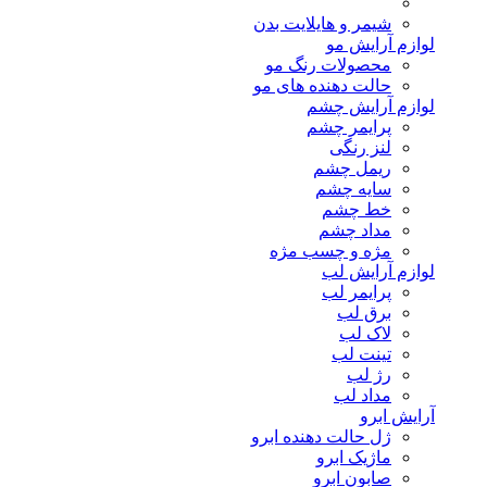
شیمر و هایلایت بدن
لوازم آرایش مو
محصولات رنگ مو
حالت دهنده های مو
لوازم آرایش چشم
پرایمر چشم
لنز رنگی
ریمل چشم
سایه چشم
خط چشم
مداد چشم
مژه و چسب مژه
لوازم آرایش لب
پرایمر لب
برق لب
لاک لب
تینت لب
رژ لب
مداد لب
آرایش ابرو
ژل حالت دهنده ابرو
ماژیک ابرو
صابون ابرو