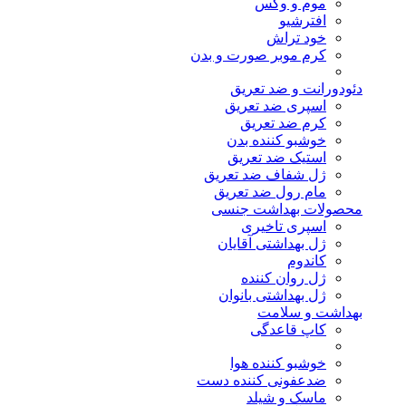
موم و وکس
افترشیو
خود تراش
کرم موبر صورت و بدن
دئودورانت و ضد تعریق
اسپری ضد تعریق
کرم ضد تعریق
خوشبو کننده بدن
استیک ضد تعریق
ژل شفاف ضد تعریق
مام رول ضد تعریق
محصولات بهداشت جنسی
اسپری تاخیری
ژل بهداشتی آقایان
کاندوم
ژل روان کننده
ژل بهداشتی بانوان
بهداشت و سلامت
کاپ قاعدگی
خوشبو کننده هوا
ضدعفونی کننده دست
ماسک و شیلد