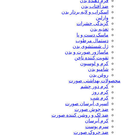
فرم دهنده بدن
ضد آفتاب بدن
اسکراب و لایه بردار بدن
وازلین
گزیدگی حشرات
تغذیه بدن
ماسک دست و پا
دستمال مرطوب
ژل شستشوی بدن
ماساژور صورت و بدن
تقویت کننده ناخن
کرم و لوسیون
شامپو بدن
روغن بدن
محصولات بهداشتی صورت
کرم دور چشم
کرم روز
کرم شب
اسپری آبرسان صورت
ضد جوش صورت
ضد لک و روشن کننده صورت
کرم آبرسان
سرم پوست
ضد چروک صورت