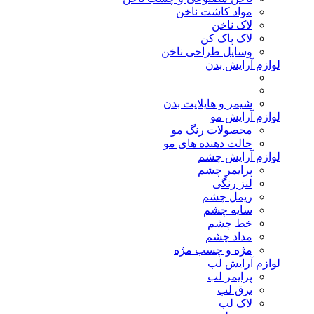
مواد کاشت ناخن
لاک ناخن
لاک پاک کن
وسایل طراحی ناخن
لوازم آرایش بدن
شیمر و هایلایت بدن
لوازم آرایش مو
محصولات رنگ مو
حالت دهنده های مو
لوازم آرایش چشم
پرایمر چشم
لنز رنگی
ریمل چشم
سایه چشم
خط چشم
مداد چشم
مژه و چسب مژه
لوازم آرایش لب
پرایمر لب
برق لب
لاک لب