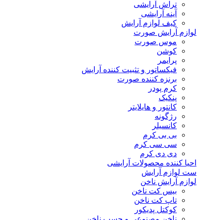
تراش آرایشی
آینه آرایشی
کیف لوازم آرایش
لوازم آرایش صورت
موس صورت
کوشن
پرایمر
فیکساتور و تثبیت کننده آرایش
برنزه کننده صورت
کرم پودر
پنکیک
کانتور و هایلایتر
رژگونه
کانسیلر
بی بی کرم
سی سی کرم
دی دی کرم
احیا کننده محصولات آرایشی
ست لوازم آرایش
لوازم آرایش ناخن
بیس کت ناخن
تاپ کت ناخن
کوکتل پدیکور
ناخن مصنوعی و چسب ناخن