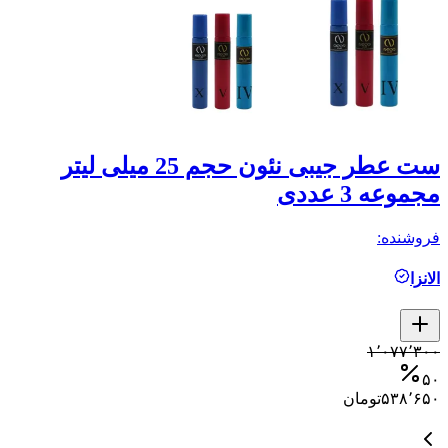
ست عطر جیبی نئون حجم 25 میلی لیتر
ع
مجموعه 3 عددی
re
فروشنده:
فر
الانزا
م
کمتر ا
۱٬۰۷۷٬۳۰۰
۰
۵۰
۵۳۸٬۶۵۰
تومان
۰
۰