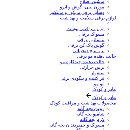
ماشین اصلاح
موزن بینی، گوش و ابرو
وسایل برقی پدیکور و مانیکور
لوازم برقی سلامت و بهداشت
ابزار مراقبتی پوست
مسواک برقی
ماساژور برقی
گوش پاک کن برقی
تب سنج دیجیتالی
حالت دهنده مو برقی
حالت دهنده چندکاره مو
برس حرارتی
سشوار
فر کننده و بیگودی برقی
اتو مو
مادر و کودک
مادر و کودک
محصولات بهداشت و مراقبت کودک
روغن بچه گانه
شامپو بچه گانه
کرم بچه گانه
مسواک و خمیردندان بچه گانه