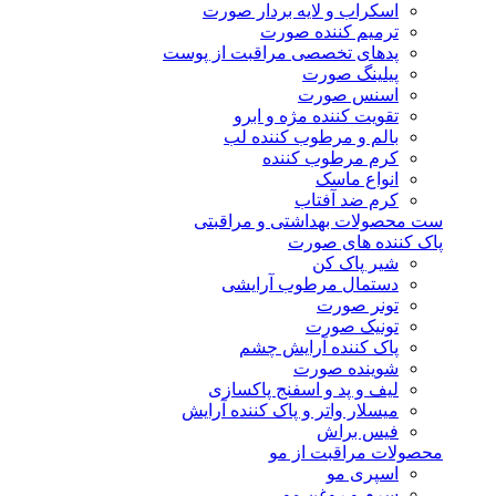
اسکراب و لایه بردار صورت
ترمیم کننده صورت
پدهای تخصصی مراقبت از پوست
پیلینگ صورت
اسنس صورت
تقویت کننده مژه و ابرو
بالم و مرطوب کننده لب
کرم مرطوب کننده
انواع ماسک
کرم ضد آفتاب
ست محصولات بهداشتی و مراقبتی
پاک کننده های صورت
شیر پاک کن
دستمال مرطوب آرایشی
تونر صورت
تونیک صورت
پاک کننده آرایش چشم
شوینده صورت
لیف و پد و اسفنج پاکسازی
میسلار واتر و پاک کننده آرایش
فیس براش
محصولات مراقبت از مو
اسپری مو
سرم و روغن مو