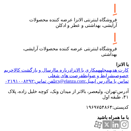
فروشگاه اینترنتی الانزا عرضه کننده محصولات
آرایشی، بهداشتی و عطر و ادکلن
فروشگاه اینترنتی عرضه کننده محصولات آرایشی،
بهداشتی
با الانزا
کارت هدیه
مجله
همکاری با الانزا
درباره ما
ارسال و بازگشت کالا
حریم
خصوصی
شرایط و ضوابط
فرصت های شغلی
تماس با ما
آدرس ایمیل:cs@elanza.com
تلفن تماس:۰۲۱۹۱۰۰۸۲۹۲
آدرس:تهران، ولیعصر، بالاتر از میدان ونک، کوچه خلیل زاده، پلاک
۴۱، طبقه اول
کدپستی:۱۹۶۹۷۵۴۸۶۴
با ما همراه باشید