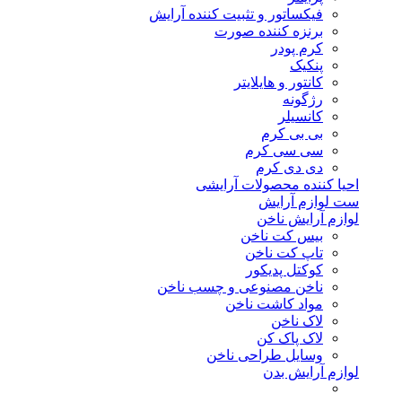
فیکساتور و تثبیت کننده آرایش
برنزه کننده صورت
کرم پودر
پنکیک
کانتور و هایلایتر
رژگونه
کانسیلر
بی بی کرم
سی سی کرم
دی دی کرم
احیا کننده محصولات آرایشی
ست لوازم آرایش
لوازم آرایش ناخن
بیس کت ناخن
تاپ کت ناخن
کوکتل پدیکور
ناخن مصنوعی و چسب ناخن
مواد کاشت ناخن
لاک ناخن
لاک پاک کن
وسایل طراحی ناخن
لوازم آرایش بدن