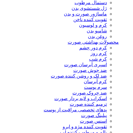
دستمال مرطوب
ژل شستشوی بدن
ماساژور صورت و بدن
تقویت کننده ناخن
کرم و لوسیون
شامپو بدن
روغن بدن
محصولات بهداشتی صورت
کرم دور چشم
کرم روز
کرم شب
اسپری آبرسان صورت
ضد جوش صورت
ضد لک و روشن کننده صورت
کرم آبرسان
سرم پوست
ضد چروک صورت
اسکراب و لایه بردار صورت
ترمیم کننده صورت
پدهای تخصصی مراقبت از پوست
پیلینگ صورت
اسنس صورت
تقویت کننده مژه و ابرو
بالم و مرطوب کننده لب