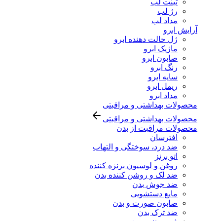
تینت لب
رژ لب
مداد لب
آرایش ابرو
ژل حالت دهنده ابرو
ماژیک ابرو
صابون ابرو
رنگ ابرو
سایه ابرو
ریمل ابرو
مداد ابرو
محصولات بهداشتی و مراقبتی
محصولات بهداشتی و مراقبتی
محصولات مراقبت از بدن
افترسان
ضد درد، سوختگی و التهاب
اتو برنز
روغن و لوسیون برنزه کننده
ضد لک و روشن کننده بدن
ضد جوش بدن
مایع دستشویی
صابون صورت و بدن
ضد ترک بدن