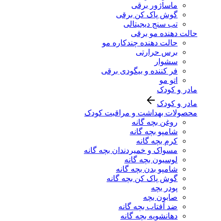
ماساژور برقی
گوش پاک کن برقی
تب سنج دیجیتالی
حالت دهنده مو برقی
حالت دهنده چندکاره مو
برس حرارتی
سشوار
فر کننده و بیگودی برقی
اتو مو
مادر و کودک
مادر و کودک
محصولات بهداشت و مراقبت کودک
روغن بچه گانه
شامپو بچه گانه
کرم بچه گانه
مسواک و خمیردندان بچه گانه
لوسیون بچه گانه
شامپو بدن بچه گانه
گوش پاک کن بچه گانه
پودر بچه
صابون بچه
ضد آفتاب بچه گانه
دهانشویه بچه گانه