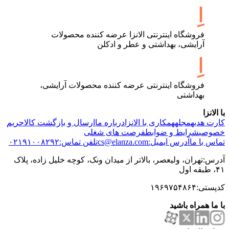
فروشگاه اینترنتی الانزا عرضه کننده محصولات
آرایشی، بهداشتی و عطر و ادکلن
فروشگاه اینترنتی عرضه کننده محصولات آرایشی،
بهداشتی
با الانزا
کارت هدیه
مجله
همکاری با الانزا
درباره ما
ارسال و بازگشت کالا
حریم
خصوصی
شرایط و ضوابط
فرصت های شغلی
تماس با ما
آدرس ایمیل:cs@elanza.com
تلفن تماس:۰۲۱۹۱۰۰۸۲۹۲
آدرس:تهران، ولیعصر، بالاتر از میدان ونک، کوچه خلیل زاده، پلاک
۴۱، طبقه اول
کدپستی:۱۹۶۹۷۵۴۸۶۴
با ما همراه باشید