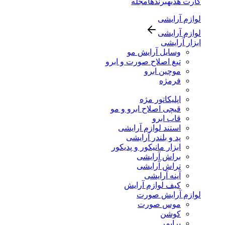
کارت هدیه
برندها
مجله
لوازم آرایشی
لوازم آرایشی
ابزار آرایشی
وسایل آرایش مو
تیغ اصلاح صورت و ابرو
موچین ابرو
فرمژه
اپلیکاتور مژه
قیچی اصلاح ابرو و مو
قاب ابرو
استند لوازم آرایشی
پد و بلندر آرایشی
ابزار مانیکور و پدیکور
براش آرایشی
تراش آرایشی
آینه آرایشی
کیف لوازم آرایش
لوازم آرایش صورت
موس صورت
کوشن
پرایمر