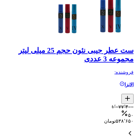
ست عطر جیبی نئون حجم 25 میلی لیتر
ع
مجموعه 3 عددی
re
فروشنده:
فر
الانزا
م
کمتر ا
۱٬۰۷۷٬۳۰۰
۰
۵۰
۵۳۸٬۶۵۰
تومان
۰
۰