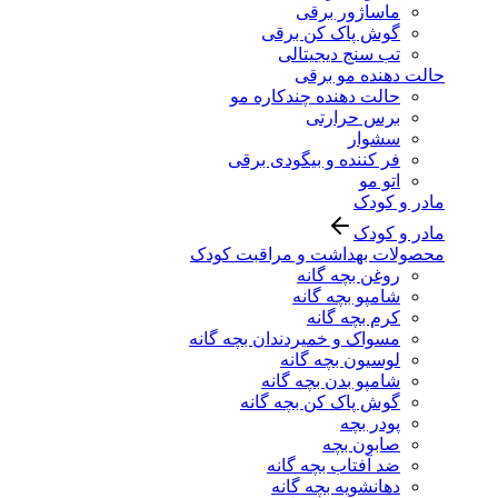
ماساژور برقی
گوش پاک کن برقی
تب سنج دیجیتالی
حالت دهنده مو برقی
حالت دهنده چندکاره مو
برس حرارتی
سشوار
فر کننده و بیگودی برقی
اتو مو
مادر و کودک
مادر و کودک
محصولات بهداشت و مراقبت کودک
روغن بچه گانه
شامپو بچه گانه
کرم بچه گانه
مسواک و خمیردندان بچه گانه
لوسیون بچه گانه
شامپو بدن بچه گانه
گوش پاک کن بچه گانه
پودر بچه
صابون بچه
ضد آفتاب بچه گانه
دهانشویه بچه گانه