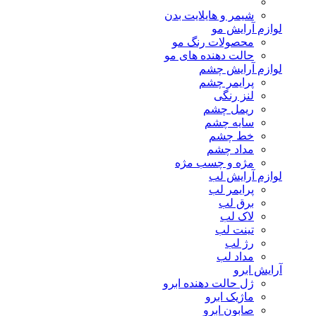
شیمر و هایلایت بدن
لوازم آرایش مو
محصولات رنگ مو
حالت دهنده های مو
لوازم آرایش چشم
پرایمر چشم
لنز رنگی
ریمل چشم
سایه چشم
خط چشم
مداد چشم
مژه و چسب مژه
لوازم آرایش لب
پرایمر لب
برق لب
لاک لب
تینت لب
رژ لب
مداد لب
آرایش ابرو
ژل حالت دهنده ابرو
ماژیک ابرو
صابون ابرو