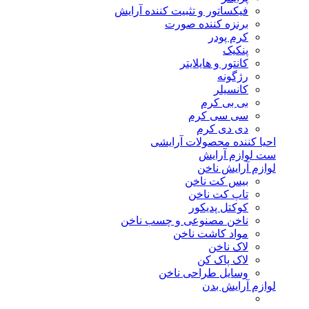
فیکساتور و تثبیت کننده آرایش
برنزه کننده صورت
کرم پودر
پنکیک
کانتور و هایلایتر
رژگونه
کانسیلر
بی بی کرم
سی سی کرم
دی دی کرم
احیا کننده محصولات آرایشی
ست لوازم آرایش
لوازم آرایش ناخن
بیس کت ناخن
تاپ کت ناخن
کوکتل پدیکور
ناخن مصنوعی و چسب ناخن
مواد کاشت ناخن
لاک ناخن
لاک پاک کن
وسایل طراحی ناخن
لوازم آرایش بدن