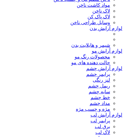
مواد کاشت ناخن
لاک ناخن
لاک پاک کن
وسایل طراحی ناخن
لوازم آرایش بدن
شیمر و هایلایت بدن
لوازم آرایش مو
محصولات رنگ مو
حالت دهنده های مو
لوازم آرایش چشم
پرایمر چشم
لنز رنگی
ریمل چشم
سایه چشم
خط چشم
مداد چشم
مژه و چسب مژه
لوازم آرایش لب
پرایمر لب
برق لب
لاک لب