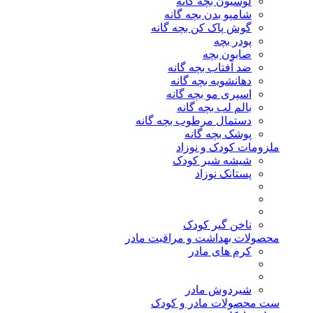
لوسیون بچه گانه
شامپو بدن بچه گانه
گوش پاک کن بچه گانه
پودر بچه
صابون بچه
ضد آفتاب بچه گانه
دهانشویه بچه گانه
اسپری مو بچه گانه
بالم لب بچه گانه
دستمال مرطوب بچه گانه
پوشک بچه گانه
ملزومات کودک و نوزاد
شیشه شیر کودک
پستانک نوزاد
ناخن گیر کودک
محصولات بهداشت و مراقبت مادر
کرم های مادر
شیردوش مادر
ست محصولات مادر و کودک