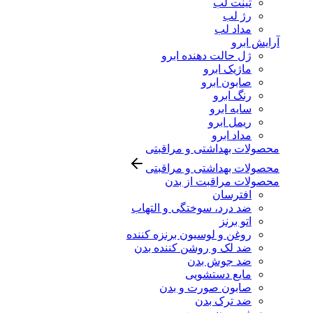
تینت لب
رژ لب
مداد لب
آرایش ابرو
ژل حالت دهنده ابرو
ماژیک ابرو
صابون ابرو
رنگ ابرو
سایه ابرو
ریمل ابرو
مداد ابرو
محصولات بهداشتی و مراقبتی
محصولات بهداشتی و مراقبتی
محصولات مراقبت از بدن
افترسان
ضد درد، سوختگی و التهاب
اتو برنز
روغن و لوسیون برنزه کننده
ضد لک و روشن کننده بدن
ضد جوش بدن
مایع دستشویی
صابون صورت و بدن
ضد ترک بدن