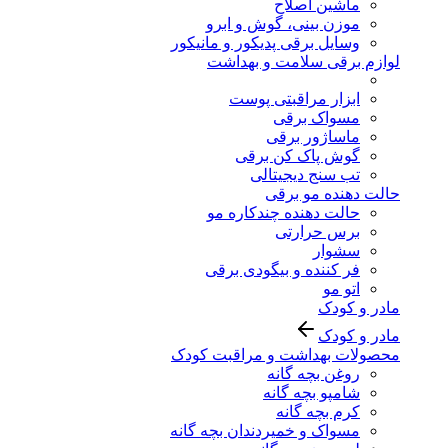
ماشین اصلاح
موزن بینی، گوش و ابرو
وسایل برقی پدیکور و مانیکور
لوازم برقی سلامت و بهداشت
ابزار مراقبتی پوست
مسواک برقی
ماساژور برقی
گوش پاک کن برقی
تب سنج دیجیتالی
حالت دهنده مو برقی
حالت دهنده چندکاره مو
برس حرارتی
سشوار
فر کننده و بیگودی برقی
اتو مو
مادر و کودک
مادر و کودک
محصولات بهداشت و مراقبت کودک
روغن بچه گانه
شامپو بچه گانه
کرم بچه گانه
مسواک و خمیردندان بچه گانه