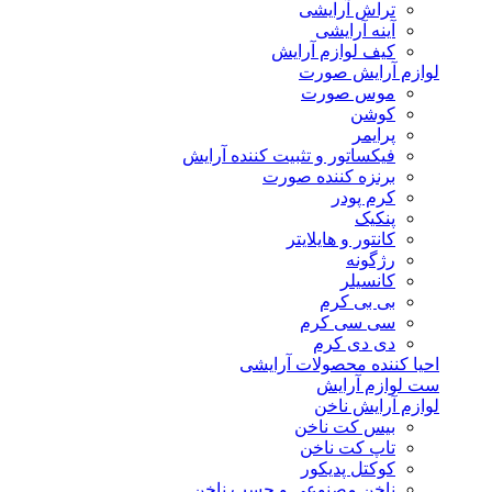
تراش آرایشی
آینه آرایشی
کیف لوازم آرایش
لوازم آرایش صورت
موس صورت
کوشن
پرایمر
فیکساتور و تثبیت کننده آرایش
برنزه کننده صورت
کرم پودر
پنکیک
کانتور و هایلایتر
رژگونه
کانسیلر
بی بی کرم
سی سی کرم
دی دی کرم
احیا کننده محصولات آرایشی
ست لوازم آرایش
لوازم آرایش ناخن
بیس کت ناخن
تاپ کت ناخن
کوکتل پدیکور
ناخن مصنوعی و چسب ناخن