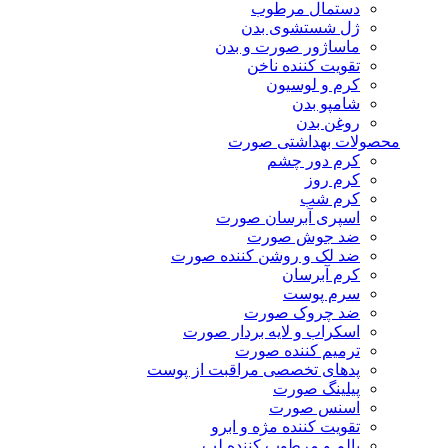
دستمال مرطوب
ژل شستشوی بدن
ماساژور صورت و بدن
تقویت کننده ناخن
کرم و لوسیون
شامپو بدن
روغن بدن
محصولات بهداشتی صورت
کرم دور چشم
کرم روز
کرم شب
اسپری آبرسان صورت
ضد جوش صورت
ضد لک و روشن کننده صورت
کرم آبرسان
سرم پوست
ضد چروک صورت
اسکراب و لایه بردار صورت
ترمیم کننده صورت
پدهای تخصصی مراقبت از پوست
پیلینگ صورت
اسنس صورت
تقویت کننده مژه و ابرو
بالم و مرطوب کننده لب