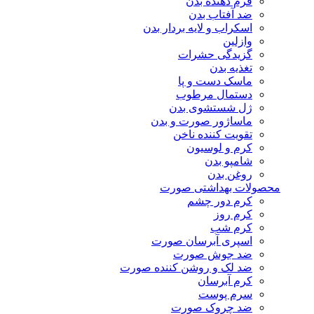
فرم دهنده بدن
ضد آفتاب بدن
اسکراب و لایه بردار بدن
وازلین
گزیدگی حشرات
تغذیه بدن
ماسک دست و پا
دستمال مرطوب
ژل شستشوی بدن
ماساژور صورت و بدن
تقویت کننده ناخن
کرم و لوسیون
شامپو بدن
روغن بدن
محصولات بهداشتی صورت
کرم دور چشم
کرم روز
کرم شب
اسپری آبرسان صورت
ضد جوش صورت
ضد لک و روشن کننده صورت
کرم آبرسان
سرم پوست
ضد چروک صورت