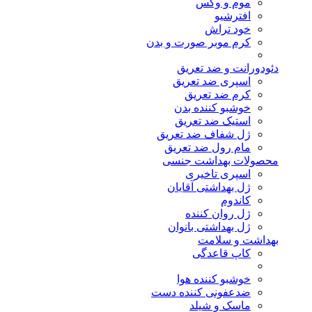
موم و وکس
افترشیو
خود تراش
کرم موبر صورت و بدن
دئودورانت و ضد تعریق
اسپری ضد تعریق
کرم ضد تعریق
خوشبو کننده بدن
استیک ضد تعریق
ژل شفاف ضد تعریق
مام رول ضد تعریق
محصولات بهداشت جنسی
اسپری تاخیری
ژل بهداشتی آقایان
کاندوم
ژل روان کننده
ژل بهداشتی بانوان
بهداشت و سلامت
کاپ قاعدگی
خوشبو کننده هوا
ضدعفونی کننده دست
ماسک و شیلد