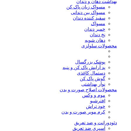
بهداشت دهان و دندان
مسواک زبان پاک کن
مسواک بین دندانی
سفید کننده دندان
مسواک
خمیر دندان
نخ دندان
دهان شویه
محصولات سلولزی
پوشک بزرگسال
پد آرایش پاک کن و پنبه
دستمال کاغذی
گوش پاک کن
نوار بهداشتی
محصولات اصلاح صورت و بدن
موم و وکس
افترشیو
خود تراش
کرم موبر صورت و بدن
دئودورانت و ضد تعریق
اسپری ضد تعریق