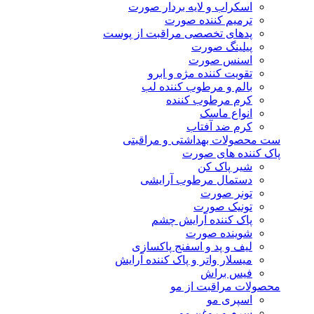
اسکراب و لایه بردار صورت
ترمیم کننده صورت
پدهای تخصصی مراقبت از پوست
پیلینگ صورت
اسنس صورت
تقویت کننده مژه و ابرو
بالم و مرطوب کننده لب
کرم مرطوب کننده
انواع ماسک
کرم ضد آفتاب
ست محصولات بهداشتی و مراقبتی
پاک کننده های صورت
شیر پاک کن
دستمال مرطوب آرایشی
تونر صورت
تونیک صورت
پاک کننده آرایش چشم
شوینده صورت
لیف و پد و اسفنج پاکسازی
میسلار واتر و پاک کننده آرایش
فیس براش
محصولات مراقبت از مو
اسپری مو
سرم و روغن مو