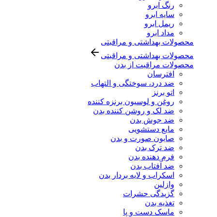
رنگ ابرو
سایه ابرو
ریمل ابرو
مداد ابرو
محصولات بهداشتی و مراقبتی
محصولات بهداشتی و مراقبتی
محصولات مراقبت از بدن
افترسان
ضد درد، سوختگی و التهاب
اتو برنز
روغن و لوسیون برنزه کننده
ضد لک و روشن کننده بدن
ضد جوش بدن
مایع دستشویی
صابون صورت و بدن
ضد ترک بدن
فرم دهنده بدن
ضد آفتاب بدن
اسکراب و لایه بردار بدن
وازلین
گزیدگی حشرات
تغذیه بدن
ماسک دست و پا