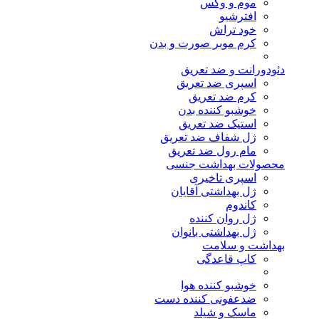
موم و وکس
افترشیو
خود تراش
کرم موبر صورت و بدن
دئودورانت و ضد تعریق
اسپری ضد تعریق
کرم ضد تعریق
خوشبو کننده بدن
استیک ضد تعریق
ژل شفاف ضد تعریق
مام رول ضد تعریق
محصولات بهداشت جنسی
اسپری تاخیری
ژل بهداشتی آقایان
کاندوم
ژل روان کننده
ژل بهداشتی بانوان
بهداشت و سلامت
کاپ قاعدگی
خوشبو کننده هوا
ضدعفونی کننده دست
ماسک و شیلد