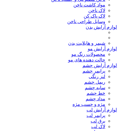
مواد کاشت ناخن
لاک ناخن
لاک پاک کن
وسایل طراحی ناخن
لوازم آرایش بدن
شیمر و هایلایت بدن
لوازم آرایش مو
محصولات رنگ مو
حالت دهنده های مو
لوازم آرایش چشم
پرایمر چشم
لنز رنگی
ریمل چشم
سایه چشم
خط چشم
مداد چشم
مژه و چسب مژه
لوازم آرایش لب
پرایمر لب
برق لب
لاک لب