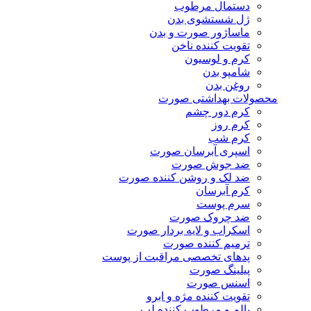
دستمال مرطوب
ژل شستشوی بدن
ماساژور صورت و بدن
تقویت کننده ناخن
کرم و لوسیون
شامپو بدن
روغن بدن
محصولات بهداشتی صورت
کرم دور چشم
کرم روز
کرم شب
اسپری آبرسان صورت
ضد جوش صورت
ضد لک و روشن کننده صورت
کرم آبرسان
سرم پوست
ضد چروک صورت
اسکراب و لایه بردار صورت
ترمیم کننده صورت
پدهای تخصصی مراقبت از پوست
پیلینگ صورت
اسنس صورت
تقویت کننده مژه و ابرو
بالم و مرطوب کننده لب