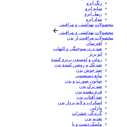
رنگ ابرو
سایه ابرو
ریمل ابرو
مداد ابرو
محصولات بهداشتی و مراقبتی
محصولات بهداشتی و مراقبتی
محصولات مراقبت از بدن
افترسان
ضد درد، سوختگی و التهاب
اتو برنز
روغن و لوسیون برنزه کننده
ضد لک و روشن کننده بدن
ضد جوش بدن
مایع دستشویی
صابون صورت و بدن
ضد ترک بدن
فرم دهنده بدن
ضد آفتاب بدن
اسکراب و لایه بردار بدن
وازلین
گزیدگی حشرات
تغذیه بدن
ماسک دست و پا