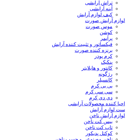
تراش آرایشی
آینه آرایشی
کیف لوازم آرایش
لوازم آرایش صورت
موس صورت
کوشن
پرایمر
فیکساتور و تثبیت کننده آرایش
برنزه کننده صورت
کرم پودر
پنکیک
کانتور و هایلایتر
رژگونه
کانسیلر
بی بی کرم
سی سی کرم
دی دی کرم
احیا کننده محصولات آرایشی
ست لوازم آرایش
لوازم آرایش ناخن
بیس کت ناخن
تاپ کت ناخن
کوکتل پدیکور
ناخن مصنوعی و چسب ناخن