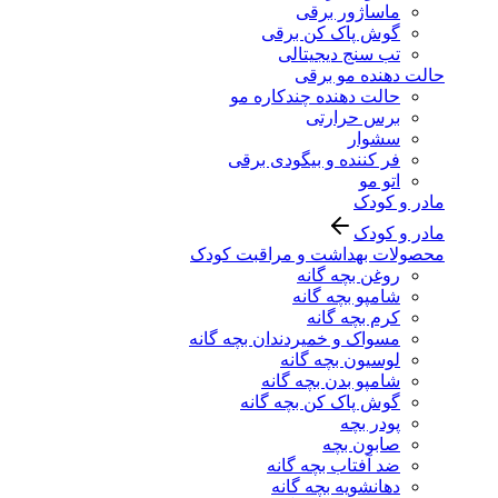
ماساژور برقی
گوش پاک کن برقی
تب سنج دیجیتالی
حالت دهنده مو برقی
حالت دهنده چندکاره مو
برس حرارتی
سشوار
فر کننده و بیگودی برقی
اتو مو
مادر و کودک
مادر و کودک
محصولات بهداشت و مراقبت کودک
روغن بچه گانه
شامپو بچه گانه
کرم بچه گانه
مسواک و خمیردندان بچه گانه
لوسیون بچه گانه
شامپو بدن بچه گانه
گوش پاک کن بچه گانه
پودر بچه
صابون بچه
ضد آفتاب بچه گانه
دهانشویه بچه گانه