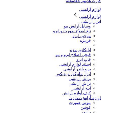
کارت هدیه
برندها
مجله
لوازم آرایشی
لوازم آرایشی
ابزار آرایشی
وسایل آرایش مو
تیغ اصلاح صورت و ابرو
موچین ابرو
فرمژه
اپلیکاتور مژه
قیچی اصلاح ابرو و مو
قاب ابرو
استند لوازم آرایشی
پد و بلندر آرایشی
ابزار مانیکور و پدیکور
براش آرایشی
تراش آرایشی
آینه آرایشی
کیف لوازم آرایش
لوازم آرایش صورت
موس صورت
کوشن
پرایمر