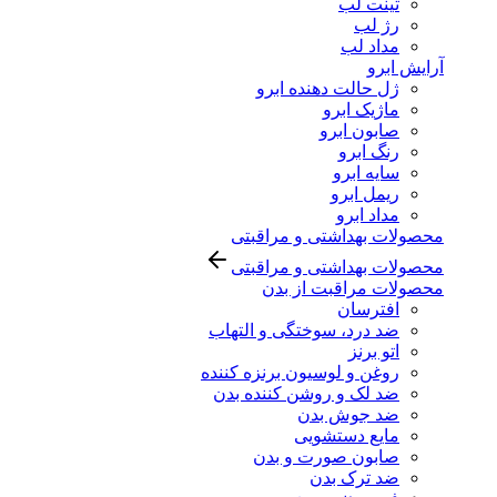
تینت لب
رژ لب
مداد لب
آرایش ابرو
ژل حالت دهنده ابرو
ماژیک ابرو
صابون ابرو
رنگ ابرو
سایه ابرو
ریمل ابرو
مداد ابرو
محصولات بهداشتی و مراقبتی
محصولات بهداشتی و مراقبتی
محصولات مراقبت از بدن
افترسان
ضد درد، سوختگی و التهاب
اتو برنز
روغن و لوسیون برنزه کننده
ضد لک و روشن کننده بدن
ضد جوش بدن
مایع دستشویی
صابون صورت و بدن
ضد ترک بدن