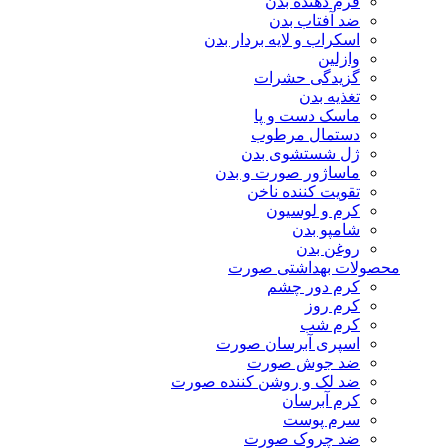
فرم دهنده بدن
ضد آفتاب بدن
اسکراب و لایه بردار بدن
وازلین
گزیدگی حشرات
تغذیه بدن
ماسک دست و پا
دستمال مرطوب
ژل شستشوی بدن
ماساژور صورت و بدن
تقویت کننده ناخن
کرم و لوسیون
شامپو بدن
روغن بدن
محصولات بهداشتی صورت
کرم دور چشم
کرم روز
کرم شب
اسپری آبرسان صورت
ضد جوش صورت
ضد لک و روشن کننده صورت
کرم آبرسان
سرم پوست
ضد چروک صورت