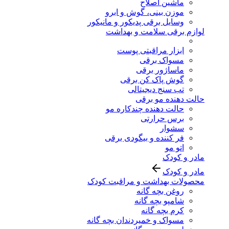
ماشین اصلاح
موزن بینی، گوش و ابرو
وسایل برقی پدیکور و مانیکور
لوازم برقی سلامت و بهداشت
ابزار مراقبتی پوست
مسواک برقی
ماساژور برقی
گوش پاک کن برقی
تب سنج دیجیتالی
حالت دهنده مو برقی
حالت دهنده چندکاره مو
برس حرارتی
سشوار
فر کننده و بیگودی برقی
اتو مو
مادر و کودک
مادر و کودک
محصولات بهداشت و مراقبت کودک
روغن بچه گانه
شامپو بچه گانه
کرم بچه گانه
مسواک و خمیردندان بچه گانه