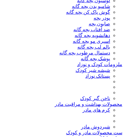
لوسیون بچه گانه
شامپو بدن بچه گانه
گوش پاک کن بچه گانه
پودر بچه
صابون بچه
ضد آفتاب بچه گانه
دهانشویه بچه گانه
اسپری مو بچه گانه
بالم لب بچه گانه
دستمال مرطوب بچه گانه
پوشک بچه گانه
ملزومات کودک و نوزاد
شیشه شیر کودک
پستانک نوزاد
ناخن گیر کودک
محصولات بهداشت و مراقبت مادر
کرم های مادر
شیردوش مادر
ست محصولات مادر و کودک