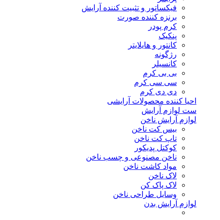
فیکساتور و تثبیت کننده آرایش
برنزه کننده صورت
کرم پودر
پنکیک
کانتور و هایلایتر
رژگونه
کانسیلر
بی بی کرم
سی سی کرم
دی دی کرم
احیا کننده محصولات آرایشی
ست لوازم آرایش
لوازم آرایش ناخن
بیس کت ناخن
تاپ کت ناخن
کوکتل پدیکور
ناخن مصنوعی و چسب ناخن
مواد کاشت ناخن
لاک ناخن
لاک پاک کن
وسایل طراحی ناخن
لوازم آرایش بدن