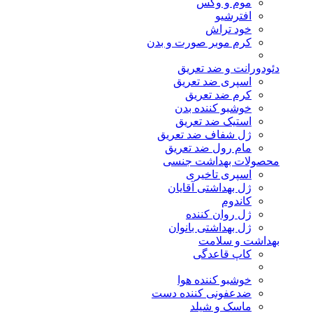
موم و وکس
افترشیو
خود تراش
کرم موبر صورت و بدن
دئودورانت و ضد تعریق
اسپری ضد تعریق
کرم ضد تعریق
خوشبو کننده بدن
استیک ضد تعریق
ژل شفاف ضد تعریق
مام رول ضد تعریق
محصولات بهداشت جنسی
اسپری تاخیری
ژل بهداشتی آقایان
کاندوم
ژل روان کننده
ژل بهداشتی بانوان
بهداشت و سلامت
کاپ قاعدگی
خوشبو کننده هوا
ضدعفونی کننده دست
ماسک و شیلد