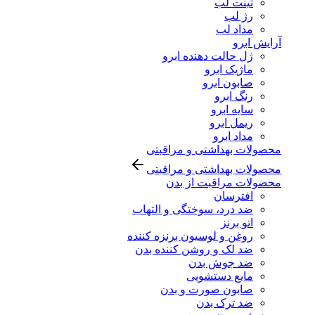
تینت لب
رژ لب
مداد لب
آرایش ابرو
ژل حالت دهنده ابرو
ماژیک ابرو
صابون ابرو
رنگ ابرو
سایه ابرو
ریمل ابرو
مداد ابرو
محصولات بهداشتی و مراقبتی
محصولات بهداشتی و مراقبتی
محصولات مراقبت از بدن
افترسان
ضد درد، سوختگی و التهاب
اتو برنز
روغن و لوسیون برنزه کننده
ضد لک و روشن کننده بدن
ضد جوش بدن
مایع دستشویی
صابون صورت و بدن
ضد ترک بدن