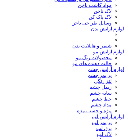
مواد کاشت ناخن
لاک ناخن
لاک پاک کن
وسایل طراحی ناخن
لوازم آرایش بدن
شیمر و هایلایت بدن
لوازم آرایش مو
محصولات رنگ مو
حالت دهنده های مو
لوازم آرایش چشم
پرایمر چشم
لنز رنگی
ریمل چشم
سایه چشم
خط چشم
مداد چشم
مژه و چسب مژه
لوازم آرایش لب
پرایمر لب
برق لب
لاک لب