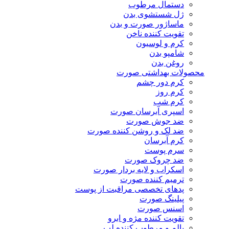
دستمال مرطوب
ژل شستشوی بدن
ماساژور صورت و بدن
تقویت کننده ناخن
کرم و لوسیون
شامپو بدن
روغن بدن
محصولات بهداشتی صورت
کرم دور چشم
کرم روز
کرم شب
اسپری آبرسان صورت
ضد جوش صورت
ضد لک و روشن کننده صورت
کرم آبرسان
سرم پوست
ضد چروک صورت
اسکراب و لایه بردار صورت
ترمیم کننده صورت
پدهای تخصصی مراقبت از پوست
پیلینگ صورت
اسنس صورت
تقویت کننده مژه و ابرو
بالم و مرطوب کننده لب