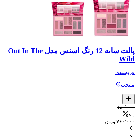
پالت سایه 12 رنگ اسنس مدل Out In The
پ
Wild
فر
فروشنده:
ال
منتخب
کمتر ا
۰
۹۵۰٬۰۰۰
۰
۲۰
۰
۷۶۰٬۰۰۰
تومان