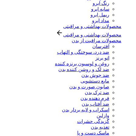
رنگ ابرو
سایه ابرو
ریمل ابرو
مداد ابرو
محصولات بهداشتی و مراقبتی
محصولات بهداشتی و مراقبتی
محصولات مراقبت از بدن
افترسان
ضد درد، سوختگی و التهاب
اتو برنز
روغن و لوسیون برنزه کننده
ضد لک و روشن کننده بدن
ضد جوش بدن
مایع دستشویی
صابون صورت و بدن
ضد ترک بدن
فرم دهنده بدن
ضد آفتاب بدن
اسکراب و لایه بردار بدن
وازلین
گزیدگی حشرات
تغذیه بدن
ماسک دست و پا