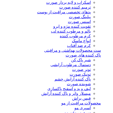
اسکراب و لایه بردار صورت
ترمیم کننده صورت
پدهای تخصصی مراقبت از پوست
پیلینگ صورت
اسنس صورت
تقویت کننده مژه و ابرو
بالم و مرطوب کننده لب
کرم مرطوب کننده
انواع ماسک
کرم ضد آفتاب
ست محصولات بهداشتی و مراقبتی
پاک کننده های صورت
شیر پاک کن
دستمال مرطوب آرایشی
تونر صورت
تونیک صورت
پاک کننده آرایش چشم
شوینده صورت
لیف و پد و اسفنج پاکسازی
میسلار واتر و پاک کننده آرایش
فیس براش
محصولات مراقبت از مو
اسپری مو
سرم و روغن مو