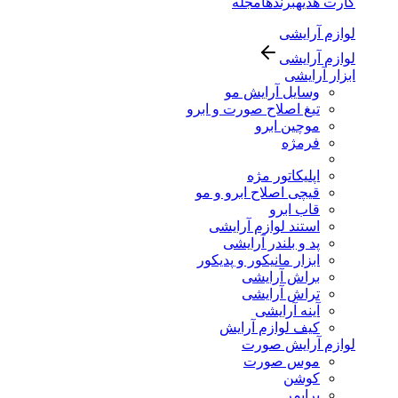
کارت هدیه
برندها
مجله
لوازم آرایشی
لوازم آرایشی
ابزار آرایشی
وسایل آرایش مو
تیغ اصلاح صورت و ابرو
موچین ابرو
فرمژه
اپلیکاتور مژه
قیچی اصلاح ابرو و مو
قاب ابرو
استند لوازم آرایشی
پد و بلندر آرایشی
ابزار مانیکور و پدیکور
براش آرایشی
تراش آرایشی
آینه آرایشی
کیف لوازم آرایش
لوازم آرایش صورت
موس صورت
کوشن
پرایمر