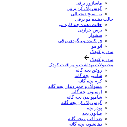
ماساژور برقی
گوش پاک کن برقی
تب سنج دیجیتالی
حالت دهنده مو برقی
حالت دهنده چندکاره مو
برس حرارتی
سشوار
فر کننده و بیگودی برقی
اتو مو
مادر و کودک
مادر و کودک
محصولات بهداشت و مراقبت کودک
روغن بچه گانه
شامپو بچه گانه
کرم بچه گانه
مسواک و خمیردندان بچه گانه
لوسیون بچه گانه
شامپو بدن بچه گانه
گوش پاک کن بچه گانه
پودر بچه
صابون بچه
ضد آفتاب بچه گانه
دهانشویه بچه گانه