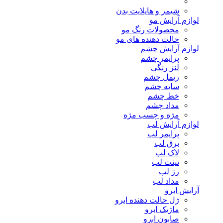
شیمر و هایلایت بدن
لوازم آرایش مو
محصولات رنگ مو
حالت دهنده های مو
لوازم آرایش چشم
پرایمر چشم
لنز رنگی
ریمل چشم
سایه چشم
خط چشم
مداد چشم
مژه و چسب مژه
لوازم آرایش لب
پرایمر لب
برق لب
لاک لب
تینت لب
رژ لب
مداد لب
آرایش ابرو
ژل حالت دهنده ابرو
ماژیک ابرو
صابون ابرو