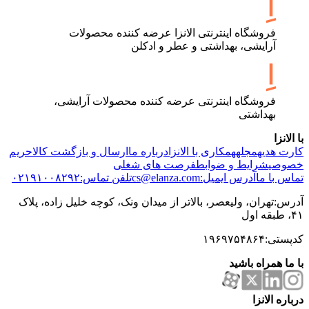
فروشگاه اینترنتی الانزا عرضه کننده محصولات
آرایشی، بهداشتی و عطر و ادکلن
فروشگاه اینترنتی عرضه کننده محصولات آرایشی،
بهداشتی
با الانزا
کارت هدیه
مجله
همکاری با الانزا
درباره ما
ارسال و بازگشت کالا
حریم
خصوصی
شرایط و ضوابط
فرصت های شغلی
تماس با ما
آدرس ایمیل:cs@elanza.com
تلفن تماس:۰۲۱۹۱۰۰۸۲۹۲
آدرس:تهران، ولیعصر، بالاتر از میدان ونک، کوچه خلیل زاده، پلاک
۴۱، طبقه اول
کدپستی:۱۹۶۹۷۵۴۸۶۴
با ما همراه باشید
درباره الانزا