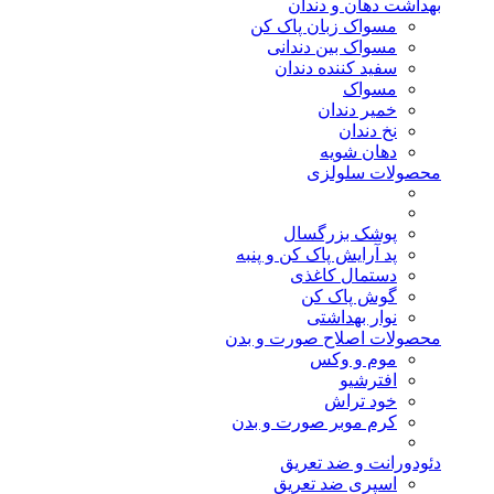
بهداشت دهان و دندان
مسواک زبان پاک کن
مسواک بین دندانی
سفید کننده دندان
مسواک
خمیر دندان
نخ دندان
دهان شویه
محصولات سلولزی
پوشک بزرگسال
پد آرایش پاک کن و پنبه
دستمال کاغذی
گوش پاک کن
نوار بهداشتی
محصولات اصلاح صورت و بدن
موم و وکس
افترشیو
خود تراش
کرم موبر صورت و بدن
دئودورانت و ضد تعریق
اسپری ضد تعریق