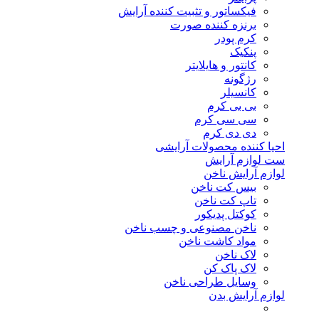
فیکساتور و تثبیت کننده آرایش
برنزه کننده صورت
کرم پودر
پنکیک
کانتور و هایلایتر
رژگونه
کانسیلر
بی بی کرم
سی سی کرم
دی دی کرم
احیا کننده محصولات آرایشی
ست لوازم آرایش
لوازم آرایش ناخن
بیس کت ناخن
تاپ کت ناخن
کوکتل پدیکور
ناخن مصنوعی و چسب ناخن
مواد کاشت ناخن
لاک ناخن
لاک پاک کن
وسایل طراحی ناخن
لوازم آرایش بدن