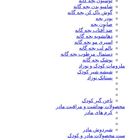
لوسیون بچه گانه
شامپو بدن بچه گانه
گوش پاک کن بچه گانه
پودر بچه
صابون بچه
ضد آفتاب بچه گانه
دهانشویه بچه گانه
اسپری مو بچه گانه
بالم لب بچه گانه
دستمال مرطوب بچه گانه
پوشک بچه گانه
ملزومات کودک و نوزاد
شیشه شیر کودک
پستانک نوزاد
ناخن گیر کودک
محصولات بهداشت و مراقبت مادر
کرم های مادر
شیردوش مادر
ست محصولات مادر و کودک