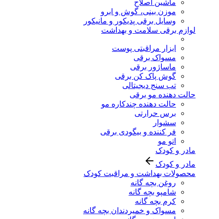
ماشین اصلاح
موزن بینی، گوش و ابرو
وسایل برقی پدیکور و مانیکور
لوازم برقی سلامت و بهداشت
ابزار مراقبتی پوست
مسواک برقی
ماساژور برقی
گوش پاک کن برقی
تب سنج دیجیتالی
حالت دهنده مو برقی
حالت دهنده چندکاره مو
برس حرارتی
سشوار
فر کننده و بیگودی برقی
اتو مو
مادر و کودک
مادر و کودک
محصولات بهداشت و مراقبت کودک
روغن بچه گانه
شامپو بچه گانه
کرم بچه گانه
مسواک و خمیردندان بچه گانه