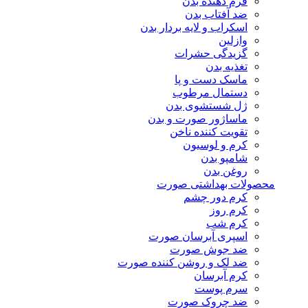
فرم دهنده بدن
ضد آفتاب بدن
اسکراب و لایه بردار بدن
وازلین
گزیدگی حشرات
تغذیه بدن
ماسک دست و پا
دستمال مرطوب
ژل شستشوی بدن
ماساژور صورت و بدن
تقویت کننده ناخن
کرم و لوسیون
شامپو بدن
روغن بدن
محصولات بهداشتی صورت
کرم دور چشم
کرم روز
کرم شب
اسپری آبرسان صورت
ضد جوش صورت
ضد لک و روشن کننده صورت
کرم آبرسان
سرم پوست
ضد چروک صورت