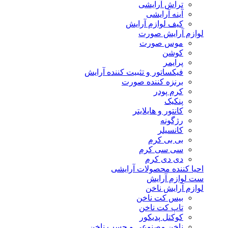
تراش آرایشی
آینه آرایشی
کیف لوازم آرایش
لوازم آرایش صورت
موس صورت
کوشن
پرایمر
فیکساتور و تثبیت کننده آرایش
برنزه کننده صورت
کرم پودر
پنکیک
کانتور و هایلایتر
رژگونه
کانسیلر
بی بی کرم
سی سی کرم
دی دی کرم
احیا کننده محصولات آرایشی
ست لوازم آرایش
لوازم آرایش ناخن
بیس کت ناخن
تاپ کت ناخن
کوکتل پدیکور
ناخن مصنوعی و چسب ناخن