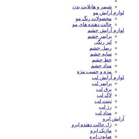
شیمر و هایلایت بدن
لوازم آرایش مو
محصولات رنگ مو
حالت دهنده های مو
لوازم آرایش چشم
پرایمر چشم
لنز رنگی
ریمل چشم
سایه چشم
خط چشم
مداد چشم
مژه و چسب مژه
لوازم آرایش لب
پرایمر لب
برق لب
لاک لب
تینت لب
رژ لب
مداد لب
آرایش ابرو
ژل حالت دهنده ابرو
ماژیک ابرو
صابون ابرو