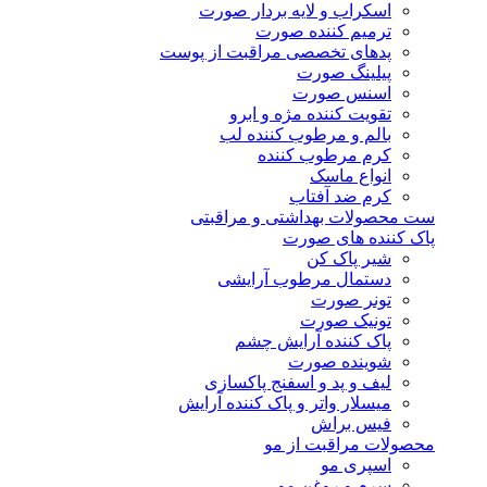
اسکراب و لایه بردار صورت
ترمیم کننده صورت
پدهای تخصصی مراقبت از پوست
پیلینگ صورت
اسنس صورت
تقویت کننده مژه و ابرو
بالم و مرطوب کننده لب
کرم مرطوب کننده
انواع ماسک
کرم ضد آفتاب
ست محصولات بهداشتی و مراقبتی
پاک کننده های صورت
شیر پاک کن
دستمال مرطوب آرایشی
تونر صورت
تونیک صورت
پاک کننده آرایش چشم
شوینده صورت
لیف و پد و اسفنج پاکسازی
میسلار واتر و پاک کننده آرایش
فیس براش
محصولات مراقبت از مو
اسپری مو
سرم و روغن مو