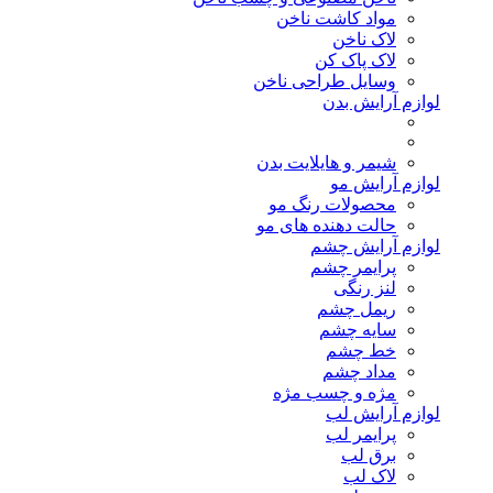
مواد کاشت ناخن
لاک ناخن
لاک پاک کن
وسایل طراحی ناخن
لوازم آرایش بدن
شیمر و هایلایت بدن
لوازم آرایش مو
محصولات رنگ مو
حالت دهنده های مو
لوازم آرایش چشم
پرایمر چشم
لنز رنگی
ریمل چشم
سایه چشم
خط چشم
مداد چشم
مژه و چسب مژه
لوازم آرایش لب
پرایمر لب
برق لب
لاک لب