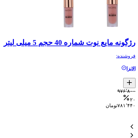
رژگونه مایع نوت شماره 40 حجم 5 میلی لیتر
م
فروشنده:
فر
الانزا
ال
کمتر ا
۹۷۶٬۸۰۰
۲۰
۷۸۱٬۴۴۰
تومان
۰
۰
۰