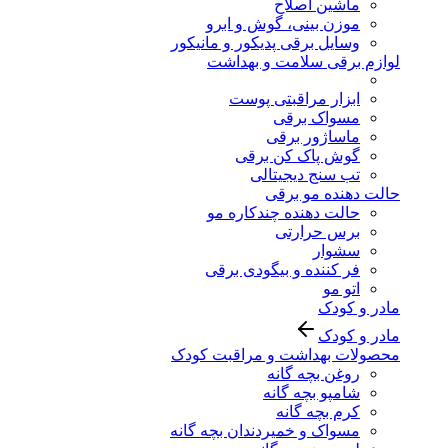
ماشین اصلاح
موزن بینی، گوش و ابرو
وسایل برقی پدیکور و مانیکور
لوازم برقی سلامت و بهداشت
ابزار مراقبتی پوست
مسواک برقی
ماساژور برقی
گوش پاک کن برقی
تب سنج دیجیتالی
حالت دهنده مو برقی
حالت دهنده چندکاره مو
برس حرارتی
سشوار
فر کننده و بیگودی برقی
اتو مو
مادر و کودک
مادر و کودک
محصولات بهداشت و مراقبت کودک
روغن بچه گانه
شامپو بچه گانه
کرم بچه گانه
مسواک و خمیردندان بچه گانه