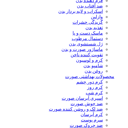
فرم دهنده بدن
ضد آفتاب بدن
اسکراب و لایه بردار بدن
وازلین
گزیدگی حشرات
تغذیه بدن
ماسک دست و پا
دستمال مرطوب
ژل شستشوی بدن
ماساژور صورت و بدن
تقویت کننده ناخن
کرم و لوسیون
شامپو بدن
روغن بدن
محصولات بهداشتی صورت
کرم دور چشم
کرم روز
کرم شب
اسپری آبرسان صورت
ضد جوش صورت
ضد لک و روشن کننده صورت
کرم آبرسان
سرم پوست
ضد چروک صورت