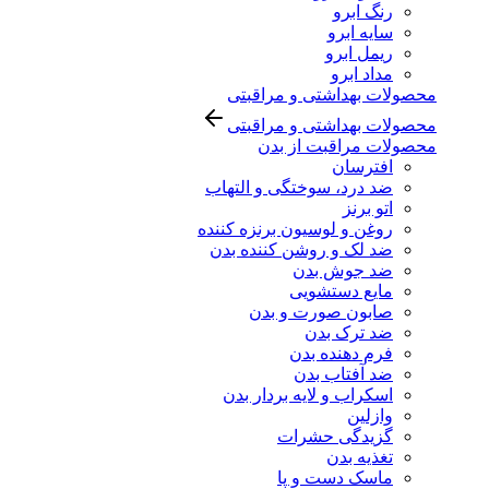
رنگ ابرو
سایه ابرو
ریمل ابرو
مداد ابرو
محصولات بهداشتی و مراقبتی
محصولات بهداشتی و مراقبتی
محصولات مراقبت از بدن
افترسان
ضد درد، سوختگی و التهاب
اتو برنز
روغن و لوسیون برنزه کننده
ضد لک و روشن کننده بدن
ضد جوش بدن
مایع دستشویی
صابون صورت و بدن
ضد ترک بدن
فرم دهنده بدن
ضد آفتاب بدن
اسکراب و لایه بردار بدن
وازلین
گزیدگی حشرات
تغذیه بدن
ماسک دست و پا