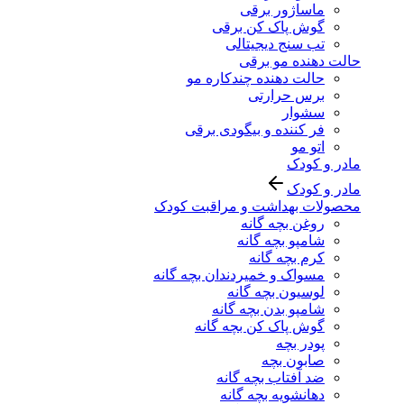
ماساژور برقی
گوش پاک کن برقی
تب سنج دیجیتالی
حالت دهنده مو برقی
حالت دهنده چندکاره مو
برس حرارتی
سشوار
فر کننده و بیگودی برقی
اتو مو
مادر و کودک
مادر و کودک
محصولات بهداشت و مراقبت کودک
روغن بچه گانه
شامپو بچه گانه
کرم بچه گانه
مسواک و خمیردندان بچه گانه
لوسیون بچه گانه
شامپو بدن بچه گانه
گوش پاک کن بچه گانه
پودر بچه
صابون بچه
ضد آفتاب بچه گانه
دهانشویه بچه گانه