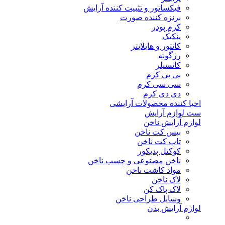
فیکساتور و تثبیت کننده آرایش
برنزه کننده صورت
کرم پودر
پنکیک
کانتور و هایلایتر
رژگونه
کانسیلر
بی بی کرم
سی سی کرم
دی دی کرم
احیا کننده محصولات آرایشی
ست لوازم آرایش
لوازم آرایش ناخن
بیس کت ناخن
تاپ کت ناخن
کوکتل پدیکور
ناخن مصنوعی و چسب ناخن
مواد کاشت ناخن
لاک ناخن
لاک پاک کن
وسایل طراحی ناخن
لوازم آرایش بدن