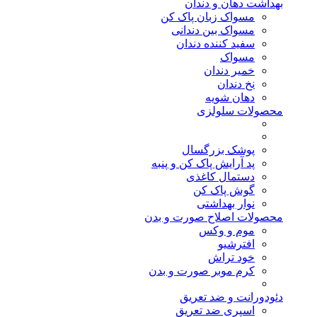
بهداشت دهان و دندان
مسواک زبان پاک کن
مسواک بین دندانی
سفید کننده دندان
مسواک
خمیر دندان
نخ دندان
دهان شویه
محصولات سلولزی
پوشک بزرگسال
پد آرایش پاک کن و پنبه
دستمال کاغذی
گوش پاک کن
نوار بهداشتی
محصولات اصلاح صورت و بدن
موم و وکس
افترشیو
خود تراش
کرم موبر صورت و بدن
دئودورانت و ضد تعریق
اسپری ضد تعریق