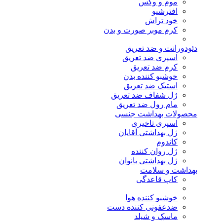
موم و وکس
افترشیو
خود تراش
کرم موبر صورت و بدن
دئودورانت و ضد تعریق
اسپری ضد تعریق
کرم ضد تعریق
خوشبو کننده بدن
استیک ضد تعریق
ژل شفاف ضد تعریق
مام رول ضد تعریق
محصولات بهداشت جنسی
اسپری تاخیری
ژل بهداشتی آقایان
کاندوم
ژل روان کننده
ژل بهداشتی بانوان
بهداشت و سلامت
کاپ قاعدگی
خوشبو کننده هوا
ضدعفونی کننده دست
ماسک و شیلد