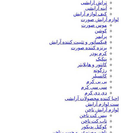
تراش آرایشی
آینه آرایشی
کیف لوازم آرایش
لوازم آرایش صورت
موس صورت
کوشن
پرایمر
فیکساتور و تثبیت کننده آرایش
برنزه کننده صورت
کرم پودر
پنکیک
کانتور و هایلایتر
رژگونه
کانسیلر
بی بی کرم
سی سی کرم
دی دی کرم
احیا کننده محصولات آرایشی
ست لوازم آرایش
لوازم آرایش ناخن
بیس کت ناخن
تاپ کت ناخن
کوکتل پدیکور
ناخن مصنوعی و چسب ناخن