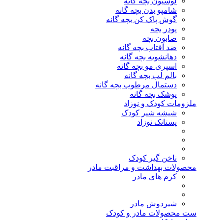
لوسیون بچه گانه
شامپو بدن بچه گانه
گوش پاک کن بچه گانه
پودر بچه
صابون بچه
ضد آفتاب بچه گانه
دهانشویه بچه گانه
اسپری مو بچه گانه
بالم لب بچه گانه
دستمال مرطوب بچه گانه
پوشک بچه گانه
ملزومات کودک و نوزاد
شیشه شیر کودک
پستانک نوزاد
ناخن گیر کودک
محصولات بهداشت و مراقبت مادر
کرم های مادر
شیردوش مادر
ست محصولات مادر و کودک