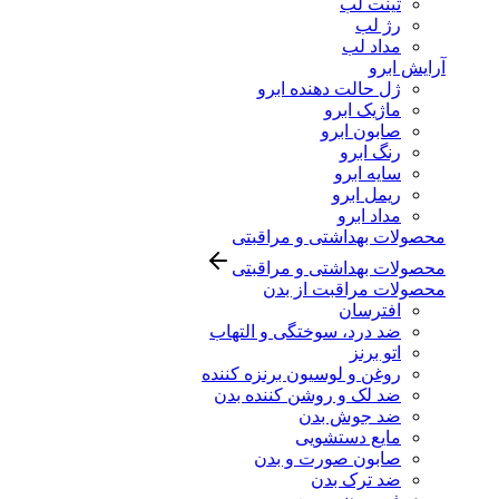
تینت لب
رژ لب
مداد لب
آرایش ابرو
ژل حالت دهنده ابرو
ماژیک ابرو
صابون ابرو
رنگ ابرو
سایه ابرو
ریمل ابرو
مداد ابرو
محصولات بهداشتی و مراقبتی
محصولات بهداشتی و مراقبتی
محصولات مراقبت از بدن
افترسان
ضد درد، سوختگی و التهاب
اتو برنز
روغن و لوسیون برنزه کننده
ضد لک و روشن کننده بدن
ضد جوش بدن
مایع دستشویی
صابون صورت و بدن
ضد ترک بدن