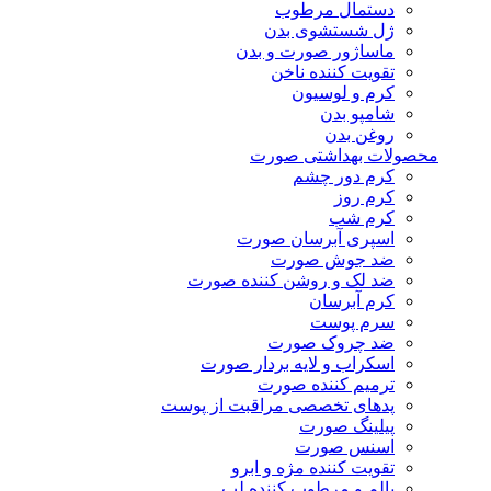
دستمال مرطوب
ژل شستشوی بدن
ماساژور صورت و بدن
تقویت کننده ناخن
کرم و لوسیون
شامپو بدن
روغن بدن
محصولات بهداشتی صورت
کرم دور چشم
کرم روز
کرم شب
اسپری آبرسان صورت
ضد جوش صورت
ضد لک و روشن کننده صورت
کرم آبرسان
سرم پوست
ضد چروک صورت
اسکراب و لایه بردار صورت
ترمیم کننده صورت
پدهای تخصصی مراقبت از پوست
پیلینگ صورت
اسنس صورت
تقویت کننده مژه و ابرو
بالم و مرطوب کننده لب