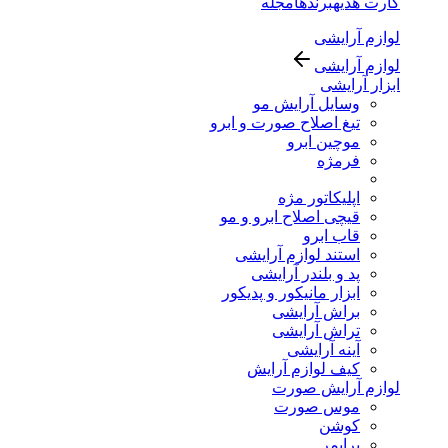
کارت هدیه
برندها
مجله
لوازم آرایشی
لوازم آرایشی
ابزار آرایشی
وسایل آرایش مو
تیغ اصلاح صورت و ابرو
موچین ابرو
فرمژه
اپلیکاتور مژه
قیچی اصلاح ابرو و مو
قاب ابرو
استند لوازم آرایشی
پد و بلندر آرایشی
ابزار مانیکور و پدیکور
براش آرایشی
تراش آرایشی
آینه آرایشی
کیف لوازم آرایش
لوازم آرایش صورت
موس صورت
کوشن
پرایمر