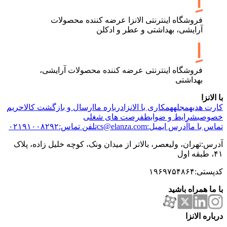
فروشگاه اینترنتی الانزا عرضه کننده محصولات
آرایشی، بهداشتی و عطر و ادکلن
فروشگاه اینترنتی عرضه کننده محصولات آرایشی،
بهداشتی
با الانزا
کارت هدیه
مجله
همکاری با الانزا
درباره ما
ارسال و بازگشت کالا
حریم
خصوصی
شرایط و ضوابط
فرصت های شغلی
تماس با ما
آدرس ایمیل:cs@elanza.com
تلفن تماس:۰۲۱۹۱۰۰۸۲۹۲
آدرس:تهران، ولیعصر، بالاتر از میدان ونک، کوچه خلیل زاده، پلاک
۴۱، طبقه اول
کدپستی:۱۹۶۹۷۵۴۸۶۴
با ما همراه باشید
درباره الانزا