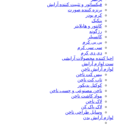
فیکساتور و تثبیت کننده آرایش
برنزه کننده صورت
کرم پودر
پنکیک
کانتور و هایلایتر
رژگونه
کانسیلر
بی بی کرم
سی سی کرم
دی دی کرم
احیا کننده محصولات آرایشی
ست لوازم آرایش
لوازم آرایش ناخن
بیس کت ناخن
تاپ کت ناخن
کوکتل پدیکور
ناخن مصنوعی و چسب ناخن
مواد کاشت ناخن
لاک ناخن
لاک پاک کن
وسایل طراحی ناخن
لوازم آرایش بدن