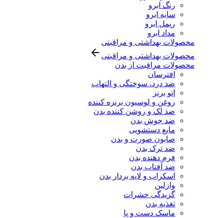
رنگ ابرو
سایه ابرو
ریمل ابرو
مداد ابرو
محصولات بهداشتی و مراقبتی
محصولات بهداشتی و مراقبتی
محصولات مراقبت از بدن
افترسان
ضد درد، سوختگی و التهاب
اتو برنز
روغن و لوسیون برنزه کننده
ضد لک و روشن کننده بدن
ضد جوش بدن
مایع دستشویی
صابون صورت و بدن
ضد ترک بدن
فرم دهنده بدن
ضد آفتاب بدن
اسکراب و لایه بردار بدن
وازلین
گزیدگی حشرات
تغذیه بدن
ماسک دست و پا