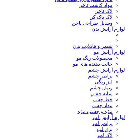
مواد کاشت ناخن
لاک ناخن
لاک پاک کن
وسایل طراحی ناخن
لوازم آرایش بدن
شیمر و هایلایت بدن
لوازم آرایش مو
محصولات رنگ مو
حالت دهنده های مو
لوازم آرایش چشم
پرایمر چشم
لنز رنگی
ریمل چشم
سایه چشم
خط چشم
مداد چشم
مژه و چسب مژه
لوازم آرایش لب
پرایمر لب
برق لب
لاک لب