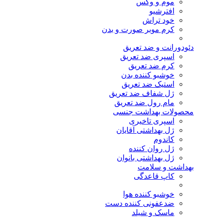
موم و وکس
افترشیو
خود تراش
کرم موبر صورت و بدن
دئودورانت و ضد تعریق
اسپری ضد تعریق
کرم ضد تعریق
خوشبو کننده بدن
استیک ضد تعریق
ژل شفاف ضد تعریق
مام رول ضد تعریق
محصولات بهداشت جنسی
اسپری تاخیری
ژل بهداشتی آقایان
کاندوم
ژل روان کننده
ژل بهداشتی بانوان
بهداشت و سلامت
کاپ قاعدگی
خوشبو کننده هوا
ضدعفونی کننده دست
ماسک و شیلد