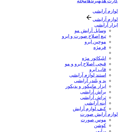
کارت هدیه
برندها
مجله
لوازم آرایشی
لوازم آرایشی
ابزار آرایشی
وسایل آرایش مو
تیغ اصلاح صورت و ابرو
موچین ابرو
فرمژه
اپلیکاتور مژه
قیچی اصلاح ابرو و مو
قاب ابرو
استند لوازم آرایشی
پد و بلندر آرایشی
ابزار مانیکور و پدیکور
براش آرایشی
تراش آرایشی
آینه آرایشی
کیف لوازم آرایش
لوازم آرایش صورت
موس صورت
کوشن
پرایمر