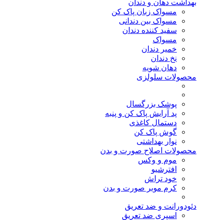
بهداشت دهان و دندان
مسواک زبان پاک کن
مسواک بین دندانی
سفید کننده دندان
مسواک
خمیر دندان
نخ دندان
دهان شویه
محصولات سلولزی
پوشک بزرگسال
پد آرایش پاک کن و پنبه
دستمال کاغذی
گوش پاک کن
نوار بهداشتی
محصولات اصلاح صورت و بدن
موم و وکس
افترشیو
خود تراش
کرم موبر صورت و بدن
دئودورانت و ضد تعریق
اسپری ضد تعریق