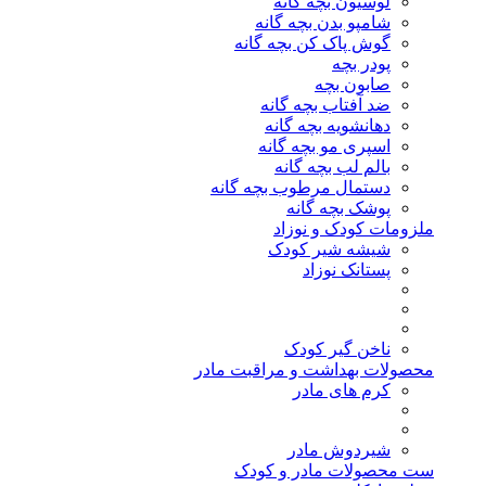
لوسیون بچه گانه
شامپو بدن بچه گانه
گوش پاک کن بچه گانه
پودر بچه
صابون بچه
ضد آفتاب بچه گانه
دهانشویه بچه گانه
اسپری مو بچه گانه
بالم لب بچه گانه
دستمال مرطوب بچه گانه
پوشک بچه گانه
ملزومات کودک و نوزاد
شیشه شیر کودک
پستانک نوزاد
ناخن گیر کودک
محصولات بهداشت و مراقبت مادر
کرم های مادر
شیردوش مادر
ست محصولات مادر و کودک