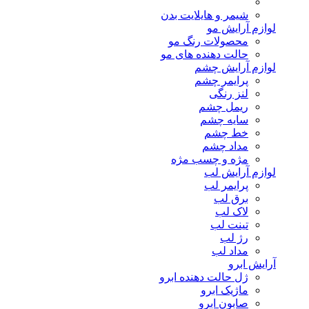
شیمر و هایلایت بدن
لوازم آرایش مو
محصولات رنگ مو
حالت دهنده های مو
لوازم آرایش چشم
پرایمر چشم
لنز رنگی
ریمل چشم
سایه چشم
خط چشم
مداد چشم
مژه و چسب مژه
لوازم آرایش لب
پرایمر لب
برق لب
لاک لب
تینت لب
رژ لب
مداد لب
آرایش ابرو
ژل حالت دهنده ابرو
ماژیک ابرو
صابون ابرو