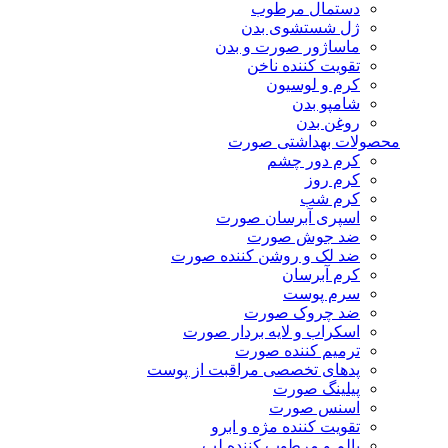
دستمال مرطوب
ژل شستشوی بدن
ماساژور صورت و بدن
تقویت کننده ناخن
کرم و لوسیون
شامپو بدن
روغن بدن
محصولات بهداشتی صورت
کرم دور چشم
کرم روز
کرم شب
اسپری آبرسان صورت
ضد جوش صورت
ضد لک و روشن کننده صورت
کرم آبرسان
سرم پوست
ضد چروک صورت
اسکراب و لایه بردار صورت
ترمیم کننده صورت
پدهای تخصصی مراقبت از پوست
پیلینگ صورت
اسنس صورت
تقویت کننده مژه و ابرو
بالم و مرطوب کننده لب