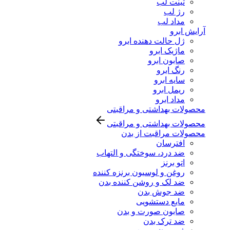
تینت لب
رژ لب
مداد لب
آرایش ابرو
ژل حالت دهنده ابرو
ماژیک ابرو
صابون ابرو
رنگ ابرو
سایه ابرو
ریمل ابرو
مداد ابرو
محصولات بهداشتی و مراقبتی
محصولات بهداشتی و مراقبتی
محصولات مراقبت از بدن
افترسان
ضد درد، سوختگی و التهاب
اتو برنز
روغن و لوسیون برنزه کننده
ضد لک و روشن کننده بدن
ضد جوش بدن
مایع دستشویی
صابون صورت و بدن
ضد ترک بدن