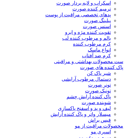
اسکراب و لایه بردار صورت
ترمیم کننده صورت
پدهای تخصصی مراقبت از پوست
پیلینگ صورت
اسنس صورت
تقویت کننده مژه و ابرو
بالم و مرطوب کننده لب
کرم مرطوب کننده
انواع ماسک
کرم ضد آفتاب
ست محصولات بهداشتی و مراقبتی
پاک کننده های صورت
شیر پاک کن
دستمال مرطوب آرایشی
تونر صورت
تونیک صورت
پاک کننده آرایش چشم
شوینده صورت
لیف و پد و اسفنج پاکسازی
میسلار واتر و پاک کننده آرایش
فیس براش
محصولات مراقبت از مو
اسپری مو
سرم و روغن مو