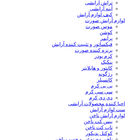
تراش آرایشی
آینه آرایشی
کیف لوازم آرایش
لوازم آرایش صورت
موس صورت
کوشن
پرایمر
فیکساتور و تثبیت کننده آرایش
برنزه کننده صورت
کرم پودر
پنکیک
کانتور و هایلایتر
رژگونه
کانسیلر
بی بی کرم
سی سی کرم
دی دی کرم
احیا کننده محصولات آرایشی
ست لوازم آرایش
لوازم آرایش ناخن
بیس کت ناخن
تاپ کت ناخن
کوکتل پدیکور
ناخن مصنوعی و چسب ناخن