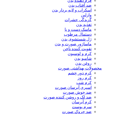
فرم دهنده بدن
ضد آفتاب بدن
اسکراب و لایه بردار بدن
وازلین
گزیدگی حشرات
تغذیه بدن
ماسک دست و پا
دستمال مرطوب
ژل شستشوی بدن
ماساژور صورت و بدن
تقویت کننده ناخن
کرم و لوسیون
شامپو بدن
روغن بدن
محصولات بهداشتی صورت
کرم دور چشم
کرم روز
کرم شب
اسپری آبرسان صورت
ضد جوش صورت
ضد لک و روشن کننده صورت
کرم آبرسان
سرم پوست
ضد چروک صورت