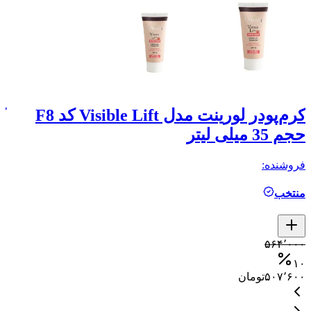
کرم‌پودر لورینت مدل Visible Lift کد F8
حجم 35 میلی لیتر
حجم
فروشنده:
فر
منتخب
م
۰
۵۶۴٬۰۰۰
۰
۱۰
۵۰۷٬۶۰۰
تومان
۰