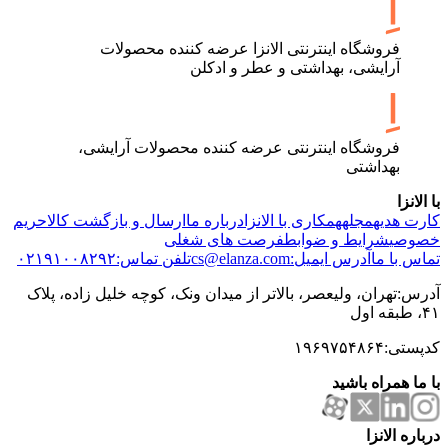
فروشگاه اینترنتی الانزا عرضه کننده محصولات
آرایشی، بهداشتی و عطر و ادکلن
فروشگاه اینترنتی عرضه کننده محصولات آرایشی،
بهداشتی
با الانزا
کارت هدیه
مجله
همکاری با الانزا
درباره ما
ارسال و بازگشت کالا
حریم
خصوصی
شرایط و ضوابط
فرصت های شغلی
تماس با ما
آدرس ایمیل:cs@elanza.com
تلفن تماس:۰۲۱۹۱۰۰۸۲۹۲
آدرس:تهران، ولیعصر، بالاتر از میدان ونک، کوچه خلیل زاده، پلاک
۴۱، طبقه اول
کدپستی:۱۹۶۹۷۵۴۸۶۴
با ما همراه باشید
درباره الانزا