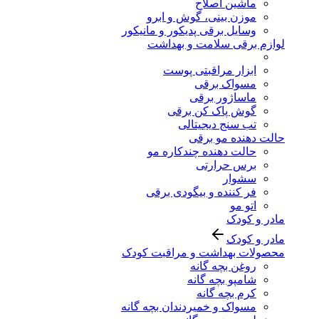
ماشین اصلاح
موزن بینی، گوش و ابرو
وسایل برقی پدیکور و مانیکور
لوازم برقی سلامت و بهداشت
ابزار مراقبتی پوست
مسواک برقی
ماساژور برقی
گوش پاک کن برقی
تب سنج دیجیتالی
حالت دهنده مو برقی
حالت دهنده چندکاره مو
برس حرارتی
سشوار
فر کننده و بیگودی برقی
اتو مو
مادر و کودک
مادر و کودک
محصولات بهداشت و مراقبت کودک
روغن بچه گانه
شامپو بچه گانه
کرم بچه گانه
مسواک و خمیردندان بچه گانه