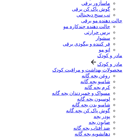
ماساژور برقی
گوش پاک کن برقی
تب سنج دیجیتالی
حالت دهنده مو برقی
حالت دهنده چندکاره مو
برس حرارتی
سشوار
فر کننده و بیگودی برقی
اتو مو
مادر و کودک
مادر و کودک
محصولات بهداشت و مراقبت کودک
روغن بچه گانه
شامپو بچه گانه
کرم بچه گانه
مسواک و خمیردندان بچه گانه
لوسیون بچه گانه
شامپو بدن بچه گانه
گوش پاک کن بچه گانه
پودر بچه
صابون بچه
ضد آفتاب بچه گانه
دهانشویه بچه گانه