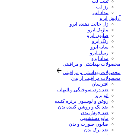
تینت لب
رژ لب
مداد لب
آرایش ابرو
ژل حالت دهنده ابرو
ماژیک ابرو
صابون ابرو
رنگ ابرو
سایه ابرو
ریمل ابرو
مداد ابرو
محصولات بهداشتی و مراقبتی
محصولات بهداشتی و مراقبتی
محصولات مراقبت از بدن
افترسان
ضد درد، سوختگی و التهاب
اتو برنز
روغن و لوسیون برنزه کننده
ضد لک و روشن کننده بدن
ضد جوش بدن
مایع دستشویی
صابون صورت و بدن
ضد ترک بدن