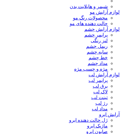
شیمر و هایلایت بدن
لوازم آرایش مو
محصولات رنگ مو
حالت دهنده های مو
لوازم آرایش چشم
پرایمر چشم
لنز رنگی
ریمل چشم
سایه چشم
خط چشم
مداد چشم
مژه و چسب مژه
لوازم آرایش لب
پرایمر لب
برق لب
لاک لب
تینت لب
رژ لب
مداد لب
آرایش ابرو
ژل حالت دهنده ابرو
ماژیک ابرو
صابون ابرو