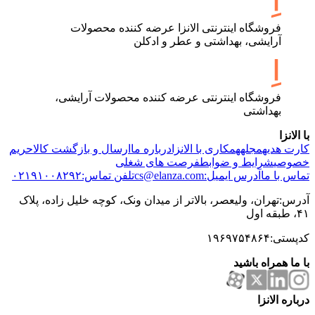
فروشگاه اینترنتی الانزا عرضه کننده محصولات
آرایشی، بهداشتی و عطر و ادکلن
فروشگاه اینترنتی عرضه کننده محصولات آرایشی،
بهداشتی
با الانزا
کارت هدیه
مجله
همکاری با الانزا
درباره ما
ارسال و بازگشت کالا
حریم
خصوصی
شرایط و ضوابط
فرصت های شغلی
تماس با ما
آدرس ایمیل:cs@elanza.com
تلفن تماس:۰۲۱۹۱۰۰۸۲۹۲
آدرس:تهران، ولیعصر، بالاتر از میدان ونک، کوچه خلیل زاده، پلاک
۴۱، طبقه اول
کدپستی:۱۹۶۹۷۵۴۸۶۴
با ما همراه باشید
درباره الانزا