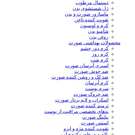
دستمال مرطوب
ژل شستشوی بدن
ماساژور صورت و بدن
تقویت کننده ناخن
کرم و لوسیون
شامپو بدن
روغن بدن
محصولات بهداشتی صورت
کرم دور چشم
کرم روز
کرم شب
اسپری آبرسان صورت
ضد جوش صورت
ضد لک و روشن کننده صورت
کرم آبرسان
سرم پوست
ضد چروک صورت
اسکراب و لایه بردار صورت
ترمیم کننده صورت
پدهای تخصصی مراقبت از پوست
پیلینگ صورت
اسنس صورت
تقویت کننده مژه و ابرو
بالم و مرطوب کننده لب