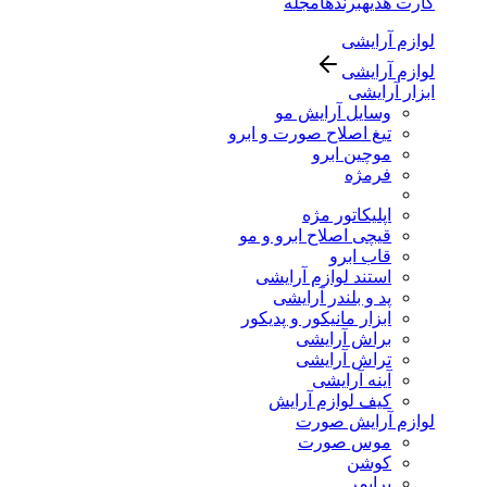
کارت هدیه
برندها
مجله
لوازم آرایشی
لوازم آرایشی
ابزار آرایشی
وسایل آرایش مو
تیغ اصلاح صورت و ابرو
موچین ابرو
فرمژه
اپلیکاتور مژه
قیچی اصلاح ابرو و مو
قاب ابرو
استند لوازم آرایشی
پد و بلندر آرایشی
ابزار مانیکور و پدیکور
براش آرایشی
تراش آرایشی
آینه آرایشی
کیف لوازم آرایش
لوازم آرایش صورت
موس صورت
کوشن
پرایمر