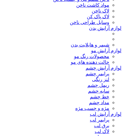
مواد کاشت ناخن
لاک ناخن
لاک پاک کن
وسایل طراحی ناخن
لوازم آرایش بدن
شیمر و هایلایت بدن
لوازم آرایش مو
محصولات رنگ مو
حالت دهنده های مو
لوازم آرایش چشم
پرایمر چشم
لنز رنگی
ریمل چشم
سایه چشم
خط چشم
مداد چشم
مژه و چسب مژه
لوازم آرایش لب
پرایمر لب
برق لب
لاک لب