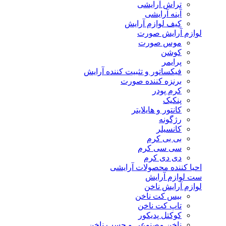
تراش آرایشی
آینه آرایشی
کیف لوازم آرایش
لوازم آرایش صورت
موس صورت
کوشن
پرایمر
فیکساتور و تثبیت کننده آرایش
برنزه کننده صورت
کرم پودر
پنکیک
کانتور و هایلایتر
رژگونه
کانسیلر
بی بی کرم
سی سی کرم
دی دی کرم
احیا کننده محصولات آرایشی
ست لوازم آرایش
لوازم آرایش ناخن
بیس کت ناخن
تاپ کت ناخن
کوکتل پدیکور
ناخن مصنوعی و چسب ناخن