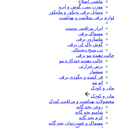
ماشین اصلاح
موزن بینی، گوش و ابرو
وسایل برقی پدیکور و مانیکور
لوازم برقی سلامت و بهداشت
ابزار مراقبتی پوست
مسواک برقی
ماساژور برقی
گوش پاک کن برقی
تب سنج دیجیتالی
حالت دهنده مو برقی
حالت دهنده چندکاره مو
برس حرارتی
سشوار
فر کننده و بیگودی برقی
اتو مو
مادر و کودک
مادر و کودک
محصولات بهداشت و مراقبت کودک
روغن بچه گانه
شامپو بچه گانه
کرم بچه گانه
مسواک و خمیردندان بچه گانه