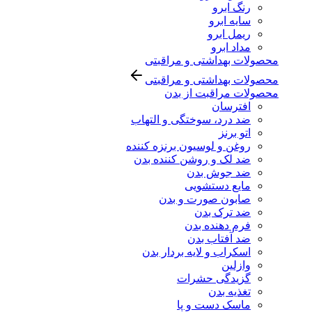
رنگ ابرو
سایه ابرو
ریمل ابرو
مداد ابرو
محصولات بهداشتی و مراقبتی
محصولات بهداشتی و مراقبتی
محصولات مراقبت از بدن
افترسان
ضد درد، سوختگی و التهاب
اتو برنز
روغن و لوسیون برنزه کننده
ضد لک و روشن کننده بدن
ضد جوش بدن
مایع دستشویی
صابون صورت و بدن
ضد ترک بدن
فرم دهنده بدن
ضد آفتاب بدن
اسکراب و لایه بردار بدن
وازلین
گزیدگی حشرات
تغذیه بدن
ماسک دست و پا