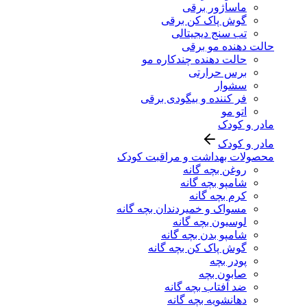
ماساژور برقی
گوش پاک کن برقی
تب سنج دیجیتالی
حالت دهنده مو برقی
حالت دهنده چندکاره مو
برس حرارتی
سشوار
فر کننده و بیگودی برقی
اتو مو
مادر و کودک
مادر و کودک
محصولات بهداشت و مراقبت کودک
روغن بچه گانه
شامپو بچه گانه
کرم بچه گانه
مسواک و خمیردندان بچه گانه
لوسیون بچه گانه
شامپو بدن بچه گانه
گوش پاک کن بچه گانه
پودر بچه
صابون بچه
ضد آفتاب بچه گانه
دهانشویه بچه گانه