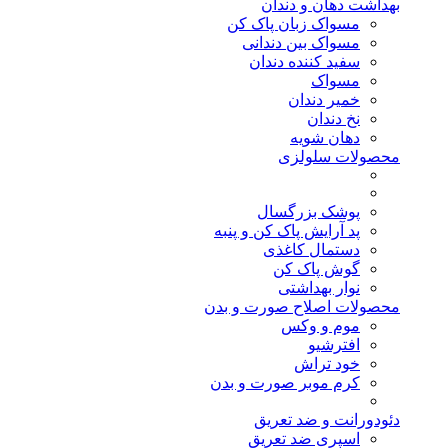
بهداشت دهان و دندان
مسواک زبان پاک کن
مسواک بین دندانی
سفید کننده دندان
مسواک
خمیر دندان
نخ دندان
دهان شویه
محصولات سلولزی
پوشک بزرگسال
پد آرایش پاک کن و پنبه
دستمال کاغذی
گوش پاک کن
نوار بهداشتی
محصولات اصلاح صورت و بدن
موم و وکس
افترشیو
خود تراش
کرم موبر صورت و بدن
دئودورانت و ضد تعریق
اسپری ضد تعریق