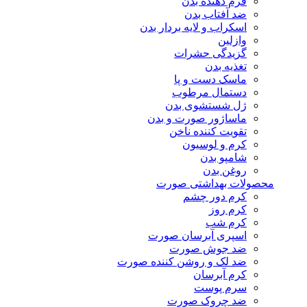
فرم دهنده بدن
ضد آفتاب بدن
اسکراب و لایه بردار بدن
وازلین
گزیدگی حشرات
تغذیه بدن
ماسک دست و پا
دستمال مرطوب
ژل شستشوی بدن
ماساژور صورت و بدن
تقویت کننده ناخن
کرم و لوسیون
شامپو بدن
روغن بدن
محصولات بهداشتی صورت
کرم دور چشم
کرم روز
کرم شب
اسپری آبرسان صورت
ضد جوش صورت
ضد لک و روشن کننده صورت
کرم آبرسان
سرم پوست
ضد چروک صورت