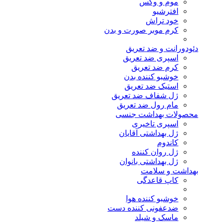
موم و وکس
افترشیو
خود تراش
کرم موبر صورت و بدن
دئودورانت و ضد تعریق
اسپری ضد تعریق
کرم ضد تعریق
خوشبو کننده بدن
استیک ضد تعریق
ژل شفاف ضد تعریق
مام رول ضد تعریق
محصولات بهداشت جنسی
اسپری تاخیری
ژل بهداشتی آقایان
کاندوم
ژل روان کننده
ژل بهداشتی بانوان
بهداشت و سلامت
کاپ قاعدگی
خوشبو کننده هوا
ضدعفونی کننده دست
ماسک و شیلد