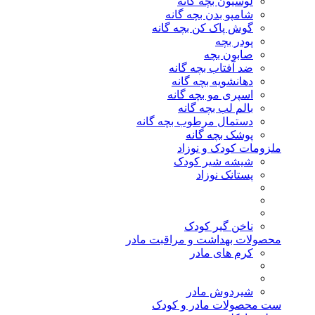
لوسیون بچه گانه
شامپو بدن بچه گانه
گوش پاک کن بچه گانه
پودر بچه
صابون بچه
ضد آفتاب بچه گانه
دهانشویه بچه گانه
اسپری مو بچه گانه
بالم لب بچه گانه
دستمال مرطوب بچه گانه
پوشک بچه گانه
ملزومات کودک و نوزاد
شیشه شیر کودک
پستانک نوزاد
ناخن گیر کودک
محصولات بهداشت و مراقبت مادر
کرم های مادر
شیردوش مادر
ست محصولات مادر و کودک