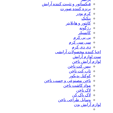
فیکساتور و تثبیت کننده آرایش
برنزه کننده صورت
کرم پودر
پنکیک
کانتور و هایلایتر
رژگونه
کانسیلر
بی بی کرم
سی سی کرم
دی دی کرم
احیا کننده محصولات آرایشی
ست لوازم آرایش
لوازم آرایش ناخن
بیس کت ناخن
تاپ کت ناخن
کوکتل پدیکور
ناخن مصنوعی و چسب ناخن
مواد کاشت ناخن
لاک ناخن
لاک پاک کن
وسایل طراحی ناخن
لوازم آرایش بدن