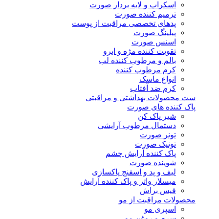
اسکراب و لایه بردار صورت
ترمیم کننده صورت
پدهای تخصصی مراقبت از پوست
پیلینگ صورت
اسنس صورت
تقویت کننده مژه و ابرو
بالم و مرطوب کننده لب
کرم مرطوب کننده
انواع ماسک
کرم ضد آفتاب
ست محصولات بهداشتی و مراقبتی
پاک کننده های صورت
شیر پاک کن
دستمال مرطوب آرایشی
تونر صورت
تونیک صورت
پاک کننده آرایش چشم
شوینده صورت
لیف و پد و اسفنج پاکسازی
میسلار واتر و پاک کننده آرایش
فیس براش
محصولات مراقبت از مو
اسپری مو
سرم و روغن مو