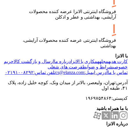
فروشگاه اینترنتی الانزا عرضه کننده محصولات
آرایشی، بهداشتی و عطر و ادکلن
فروشگاه اینترنتی عرضه کننده محصولات آرایشی،
بهداشتی
با الانزا
کارت هدیه
مجله
همکاری با الانزا
درباره ما
ارسال و بازگشت کالا
حریم
خصوصی
شرایط و ضوابط
فرصت های شغلی
تماس با ما
آدرس ایمیل:cs@elanza.com
تلفن تماس:۰۲۱۹۱۰۰۸۲۹۲
آدرس:تهران، ولیعصر، بالاتر از میدان ونک، کوچه خلیل زاده، پلاک
۴۱، طبقه اول
کدپستی:۱۹۶۹۷۵۴۸۶۴
با ما همراه باشید
درباره الانزا