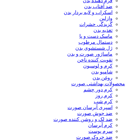
فرم دهنده بدن
ضد آفتاب بدن
اسکراب و لایه بردار بدن
وازلین
گزیدگی حشرات
تغذیه بدن
ماسک دست و پا
دستمال مرطوب
ژل شستشوی بدن
ماساژور صورت و بدن
تقویت کننده ناخن
کرم و لوسیون
شامپو بدن
روغن بدن
محصولات بهداشتی صورت
کرم دور چشم
کرم روز
کرم شب
اسپری آبرسان صورت
ضد جوش صورت
ضد لک و روشن کننده صورت
کرم آبرسان
سرم پوست
ضد چروک صورت