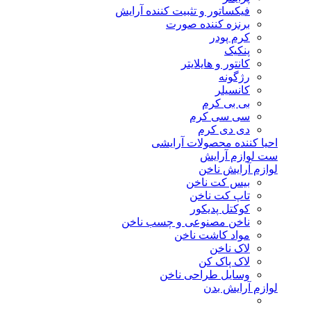
فیکساتور و تثبیت کننده آرایش
برنزه کننده صورت
کرم پودر
پنکیک
کانتور و هایلایتر
رژگونه
کانسیلر
بی بی کرم
سی سی کرم
دی دی کرم
احیا کننده محصولات آرایشی
ست لوازم آرایش
لوازم آرایش ناخن
بیس کت ناخن
تاپ کت ناخن
کوکتل پدیکور
ناخن مصنوعی و چسب ناخن
مواد کاشت ناخن
لاک ناخن
لاک پاک کن
وسایل طراحی ناخن
لوازم آرایش بدن