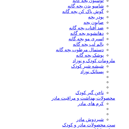
لوسیون بچه گانه
شامپو بدن بچه گانه
گوش پاک کن بچه گانه
پودر بچه
صابون بچه
ضد آفتاب بچه گانه
دهانشویه بچه گانه
اسپری مو بچه گانه
بالم لب بچه گانه
دستمال مرطوب بچه گانه
پوشک بچه گانه
ملزومات کودک و نوزاد
شیشه شیر کودک
پستانک نوزاد
ناخن گیر کودک
محصولات بهداشت و مراقبت مادر
کرم های مادر
شیردوش مادر
ست محصولات مادر و کودک