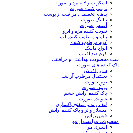
اسکراب و لایه بردار صورت
ترمیم کننده صورت
پدهای تخصصی مراقبت از پوست
پیلینگ صورت
اسنس صورت
تقویت کننده مژه و ابرو
بالم و مرطوب کننده لب
کرم مرطوب کننده
انواع ماسک
کرم ضد آفتاب
ست محصولات بهداشتی و مراقبتی
پاک کننده های صورت
شیر پاک کن
دستمال مرطوب آرایشی
تونر صورت
تونیک صورت
پاک کننده آرایش چشم
شوینده صورت
لیف و پد و اسفنج پاکسازی
میسلار واتر و پاک کننده آرایش
فیس براش
محصولات مراقبت از مو
اسپری مو
سرم و روغن مو