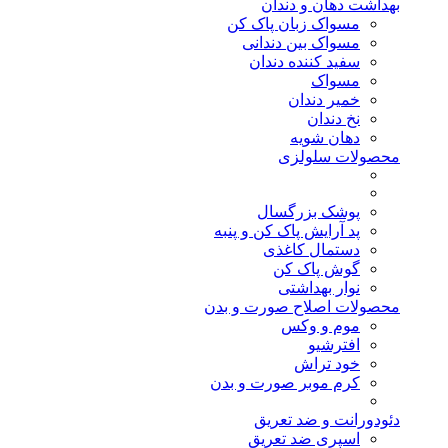
بهداشت دهان و دندان
مسواک زبان پاک کن
مسواک بین دندانی
سفید کننده دندان
مسواک
خمیر دندان
نخ دندان
دهان شویه
محصولات سلولزی
پوشک بزرگسال
پد آرایش پاک کن و پنبه
دستمال کاغذی
گوش پاک کن
نوار بهداشتی
محصولات اصلاح صورت و بدن
موم و وکس
افترشیو
خود تراش
کرم موبر صورت و بدن
دئودورانت و ضد تعریق
اسپری ضد تعریق