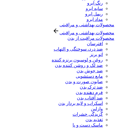
رنگ ابرو
سایه ابرو
ریمل ابرو
مداد ابرو
محصولات بهداشتی و مراقبتی
محصولات بهداشتی و مراقبتی
محصولات مراقبت از بدن
افترسان
ضد درد، سوختگی و التهاب
اتو برنز
روغن و لوسیون برنزه کننده
ضد لک و روشن کننده بدن
ضد جوش بدن
مایع دستشویی
صابون صورت و بدن
ضد ترک بدن
فرم دهنده بدن
ضد آفتاب بدن
اسکراب و لایه بردار بدن
وازلین
گزیدگی حشرات
تغذیه بدن
ماسک دست و پا