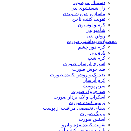
دستمال مرطوب
ژل شستشوی بدن
ماساژور صورت و بدن
تقویت کننده ناخن
کرم و لوسیون
شامپو بدن
روغن بدن
محصولات بهداشتی صورت
کرم دور چشم
کرم روز
کرم شب
اسپری آبرسان صورت
ضد جوش صورت
ضد لک و روشن کننده صورت
کرم آبرسان
سرم پوست
ضد چروک صورت
اسکراب و لایه بردار صورت
ترمیم کننده صورت
پدهای تخصصی مراقبت از پوست
پیلینگ صورت
اسنس صورت
تقویت کننده مژه و ابرو
بالم و مرطوب کننده لب