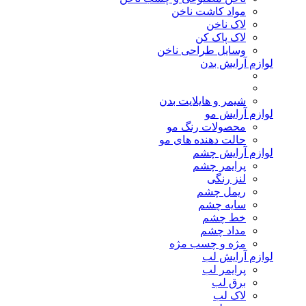
مواد کاشت ناخن
لاک ناخن
لاک پاک کن
وسایل طراحی ناخن
لوازم آرایش بدن
شیمر و هایلایت بدن
لوازم آرایش مو
محصولات رنگ مو
حالت دهنده های مو
لوازم آرایش چشم
پرایمر چشم
لنز رنگی
ریمل چشم
سایه چشم
خط چشم
مداد چشم
مژه و چسب مژه
لوازم آرایش لب
پرایمر لب
برق لب
لاک لب