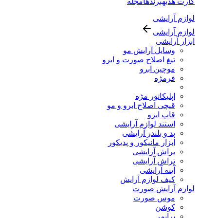
کارت هدیه
برندها
مجله
لوازم آرایشی
لوازم آرایشی
ابزار آرایشی
وسایل آرایش مو
تیغ اصلاح صورت و ابرو
موچین ابرو
فرمژه
اپلیکاتور مژه
قیچی اصلاح ابرو و مو
قاب ابرو
استند لوازم آرایشی
پد و بلندر آرایشی
ابزار مانیکور و پدیکور
براش آرایشی
تراش آرایشی
آینه آرایشی
کیف لوازم آرایش
لوازم آرایش صورت
موس صورت
کوشن
پرایمر