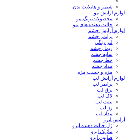
شیمر و هایلایت بدن
لوازم آرایش مو
محصولات رنگ مو
حالت دهنده های مو
لوازم آرایش چشم
پرایمر چشم
لنز رنگی
ریمل چشم
سایه چشم
خط چشم
مداد چشم
مژه و چسب مژه
لوازم آرایش لب
پرایمر لب
برق لب
لاک لب
تینت لب
رژ لب
مداد لب
آرایش ابرو
ژل حالت دهنده ابرو
ماژیک ابرو
صابون ابرو