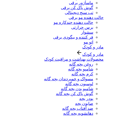
ماساژور برقی
گوش پاک کن برقی
تب سنج دیجیتالی
حالت دهنده مو برقی
حالت دهنده چندکاره مو
برس حرارتی
سشوار
فر کننده و بیگودی برقی
اتو مو
مادر و کودک
مادر و کودک
محصولات بهداشت و مراقبت کودک
روغن بچه گانه
شامپو بچه گانه
کرم بچه گانه
مسواک و خمیردندان بچه گانه
لوسیون بچه گانه
شامپو بدن بچه گانه
گوش پاک کن بچه گانه
پودر بچه
صابون بچه
ضد آفتاب بچه گانه
دهانشویه بچه گانه