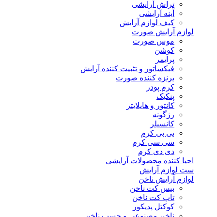
تراش آرایشی
آینه آرایشی
کیف لوازم آرایش
لوازم آرایش صورت
موس صورت
کوشن
پرایمر
فیکساتور و تثبیت کننده آرایش
برنزه کننده صورت
کرم پودر
پنکیک
کانتور و هایلایتر
رژگونه
کانسیلر
بی بی کرم
سی سی کرم
دی دی کرم
احیا کننده محصولات آرایشی
ست لوازم آرایش
لوازم آرایش ناخن
بیس کت ناخن
تاپ کت ناخن
کوکتل پدیکور
ناخن مصنوعی و چسب ناخن