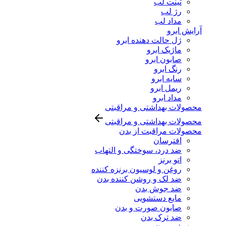
تینت لب
رژ لب
مداد لب
آرایش ابرو
ژل حالت دهنده ابرو
ماژیک ابرو
صابون ابرو
رنگ ابرو
سایه ابرو
ریمل ابرو
مداد ابرو
محصولات بهداشتی و مراقبتی
محصولات بهداشتی و مراقبتی
محصولات مراقبت از بدن
افترسان
ضد درد، سوختگی و التهاب
اتو برنز
روغن و لوسیون برنزه کننده
ضد لک و روشن کننده بدن
ضد جوش بدن
مایع دستشویی
صابون صورت و بدن
ضد ترک بدن