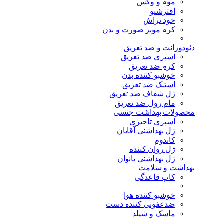
موم و وکس
افترشیو
خود تراش
کرم موبر صورت و بدن
دئودورانت و ضد تعریق
اسپری ضد تعریق
کرم ضد تعریق
خوشبو کننده بدن
استیک ضد تعریق
ژل شفاف ضد تعریق
مام رول ضد تعریق
محصولات بهداشت جنسی
اسپری تاخیری
ژل بهداشتی آقایان
کاندوم
ژل روان کننده
ژل بهداشتی بانوان
بهداشت و سلامت
کاپ قاعدگی
خوشبو کننده هوا
ضدعفونی کننده دست
ماسک و شیلد