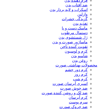
فرم دهنده بدن
ضد آفتاب بدن
اسکراب و لایه بردار بدن
وازلین
گزیدگی حشرات
تغذیه بدن
ماسک دست و پا
دستمال مرطوب
ژل شستشوی بدن
ماساژور صورت و بدن
تقویت کننده ناخن
کرم و لوسیون
شامپو بدن
روغن بدن
محصولات بهداشتی صورت
کرم دور چشم
کرم روز
کرم شب
اسپری آبرسان صورت
ضد جوش صورت
ضد لک و روشن کننده صورت
کرم آبرسان
سرم پوست
ضد چروک صورت