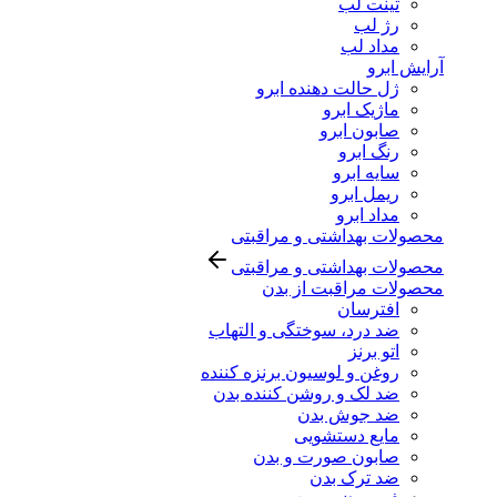
تینت لب
رژ لب
مداد لب
آرایش ابرو
ژل حالت دهنده ابرو
ماژیک ابرو
صابون ابرو
رنگ ابرو
سایه ابرو
ریمل ابرو
مداد ابرو
محصولات بهداشتی و مراقبتی
محصولات بهداشتی و مراقبتی
محصولات مراقبت از بدن
افترسان
ضد درد، سوختگی و التهاب
اتو برنز
روغن و لوسیون برنزه کننده
ضد لک و روشن کننده بدن
ضد جوش بدن
مایع دستشویی
صابون صورت و بدن
ضد ترک بدن