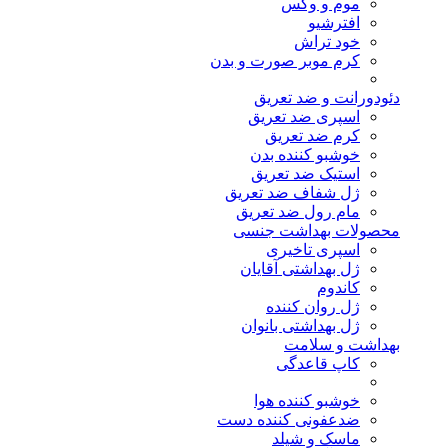
موم و وکس
افترشیو
خود تراش
کرم موبر صورت و بدن
دئودورانت و ضد تعریق
اسپری ضد تعریق
کرم ضد تعریق
خوشبو کننده بدن
استیک ضد تعریق
ژل شفاف ضد تعریق
مام رول ضد تعریق
محصولات بهداشت جنسی
اسپری تاخیری
ژل بهداشتی آقایان
کاندوم
ژل روان کننده
ژل بهداشتی بانوان
بهداشت و سلامت
کاپ قاعدگی
خوشبو کننده هوا
ضدعفونی کننده دست
ماسک و شیلد