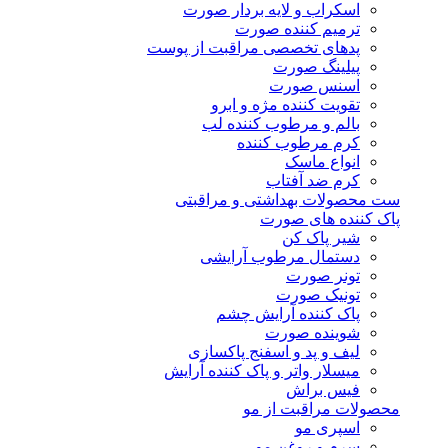
اسکراب و لایه بردار صورت
ترمیم کننده صورت
پدهای تخصصی مراقبت از پوست
پیلینگ صورت
اسنس صورت
تقویت کننده مژه و ابرو
بالم و مرطوب کننده لب
کرم مرطوب کننده
انواع ماسک
کرم ضد آفتاب
ست محصولات بهداشتی و مراقبتی
پاک کننده های صورت
شیر پاک کن
دستمال مرطوب آرایشی
تونر صورت
تونیک صورت
پاک کننده آرایش چشم
شوینده صورت
لیف و پد و اسفنج پاکسازی
میسلار واتر و پاک کننده آرایش
فیس براش
محصولات مراقبت از مو
اسپری مو
سرم و روغن مو