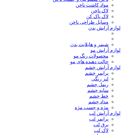
مواد کاشت ناخن
لاک ناخن
لاک پاک کن
وسایل طراحی ناخن
لوازم آرایش بدن
شیمر و هایلایت بدن
لوازم آرایش مو
محصولات رنگ مو
حالت دهنده های مو
لوازم آرایش چشم
پرایمر چشم
لنز رنگی
ریمل چشم
سایه چشم
خط چشم
مداد چشم
مژه و چسب مژه
لوازم آرایش لب
پرایمر لب
برق لب
لاک لب