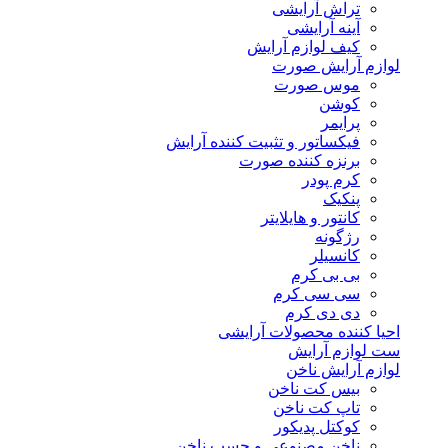
تراش آرایشی
آینه آرایشی
کیف لوازم آرایش
لوازم آرایش صورت
موس صورت
کوشن
پرایمر
فیکساتور و تثبیت کننده آرایش
برنزه کننده صورت
کرم پودر
پنکیک
کانتور و هایلایتر
رژگونه
کانسیلر
بی بی کرم
سی سی کرم
دی دی کرم
احیا کننده محصولات آرایشی
ست لوازم آرایش
لوازم آرایش ناخن
بیس کت ناخن
تاپ کت ناخن
کوکتل پدیکور
ناخن مصنوعی و چسب ناخن