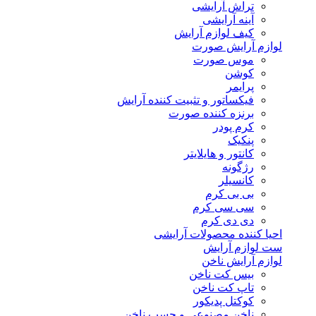
تراش آرایشی
آینه آرایشی
کیف لوازم آرایش
لوازم آرایش صورت
موس صورت
کوشن
پرایمر
فیکساتور و تثبیت کننده آرایش
برنزه کننده صورت
کرم پودر
پنکیک
کانتور و هایلایتر
رژگونه
کانسیلر
بی بی کرم
سی سی کرم
دی دی کرم
احیا کننده محصولات آرایشی
ست لوازم آرایش
لوازم آرایش ناخن
بیس کت ناخن
تاپ کت ناخن
کوکتل پدیکور
ناخن مصنوعی و چسب ناخن