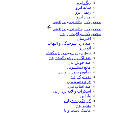
رنگ ابرو
سایه ابرو
ریمل ابرو
مداد ابرو
محصولات بهداشتی و مراقبتی
محصولات بهداشتی و مراقبتی
محصولات مراقبت از بدن
افترسان
ضد درد، سوختگی و التهاب
اتو برنز
روغن و لوسیون برنزه کننده
ضد لک و روشن کننده بدن
ضد جوش بدن
مایع دستشویی
صابون صورت و بدن
ضد ترک بدن
فرم دهنده بدن
ضد آفتاب بدن
اسکراب و لایه بردار بدن
وازلین
گزیدگی حشرات
تغذیه بدن
ماسک دست و پا