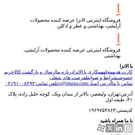
فروشگاه اینترنتی الانزا عرضه کننده محصولات
آرایشی، بهداشتی و عطر و ادکلن
فروشگاه اینترنتی عرضه کننده محصولات آرایشی،
بهداشتی
با الانزا
کارت هدیه
مجله
همکاری با الانزا
درباره ما
ارسال و بازگشت کالا
حریم
خصوصی
شرایط و ضوابط
فرصت های شغلی
تماس با ما
آدرس ایمیل:cs@elanza.com
تلفن تماس:۰۲۱۹۱۰۰۸۲۹۲
آدرس:تهران، ولیعصر، بالاتر از میدان ونک، کوچه خلیل زاده، پلاک
۴۱، طبقه اول
کدپستی:۱۹۶۹۷۵۴۸۶۴
با ما همراه باشید