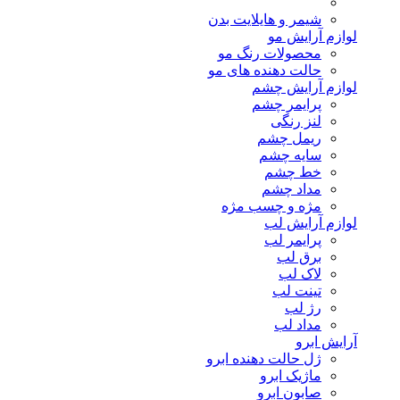
شیمر و هایلایت بدن
لوازم آرایش مو
محصولات رنگ مو
حالت دهنده های مو
لوازم آرایش چشم
پرایمر چشم
لنز رنگی
ریمل چشم
سایه چشم
خط چشم
مداد چشم
مژه و چسب مژه
لوازم آرایش لب
پرایمر لب
برق لب
لاک لب
تینت لب
رژ لب
مداد لب
آرایش ابرو
ژل حالت دهنده ابرو
ماژیک ابرو
صابون ابرو