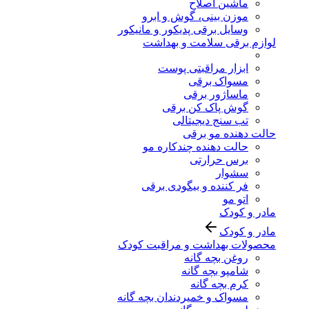
ماشین اصلاح
موزن بینی، گوش و ابرو
وسایل برقی پدیکور و مانیکور
لوازم برقی سلامت و بهداشت
ابزار مراقبتی پوست
مسواک برقی
ماساژور برقی
گوش پاک کن برقی
تب سنج دیجیتالی
حالت دهنده مو برقی
حالت دهنده چندکاره مو
برس حرارتی
سشوار
فر کننده و بیگودی برقی
اتو مو
مادر و کودک
مادر و کودک
محصولات بهداشت و مراقبت کودک
روغن بچه گانه
شامپو بچه گانه
کرم بچه گانه
مسواک و خمیردندان بچه گانه