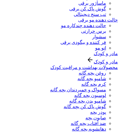
ماساژور برقی
گوش پاک کن برقی
تب سنج دیجیتالی
حالت دهنده مو برقی
حالت دهنده چندکاره مو
برس حرارتی
سشوار
فر کننده و بیگودی برقی
اتو مو
مادر و کودک
مادر و کودک
محصولات بهداشت و مراقبت کودک
روغن بچه گانه
شامپو بچه گانه
کرم بچه گانه
مسواک و خمیردندان بچه گانه
لوسیون بچه گانه
شامپو بدن بچه گانه
گوش پاک کن بچه گانه
پودر بچه
صابون بچه
ضد آفتاب بچه گانه
دهانشویه بچه گانه