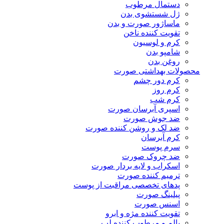
دستمال مرطوب
ژل شستشوی بدن
ماساژور صورت و بدن
تقویت کننده ناخن
کرم و لوسیون
شامپو بدن
روغن بدن
محصولات بهداشتی صورت
کرم دور چشم
کرم روز
کرم شب
اسپری آبرسان صورت
ضد جوش صورت
ضد لک و روشن کننده صورت
کرم آبرسان
سرم پوست
ضد چروک صورت
اسکراب و لایه بردار صورت
ترمیم کننده صورت
پدهای تخصصی مراقبت از پوست
پیلینگ صورت
اسنس صورت
تقویت کننده مژه و ابرو
بالم و مرطوب کننده لب