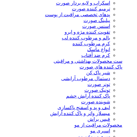
اسکراب و لایه بردار صورت
ترمیم کننده صورت
پدهای تخصصی مراقبت از پوست
پیلینگ صورت
اسنس صورت
تقویت کننده مژه و ابرو
بالم و مرطوب کننده لب
کرم مرطوب کننده
انواع ماسک
کرم ضد آفتاب
ست محصولات بهداشتی و مراقبتی
پاک کننده های صورت
شیر پاک کن
دستمال مرطوب آرایشی
تونر صورت
تونیک صورت
پاک کننده آرایش چشم
شوینده صورت
لیف و پد و اسفنج پاکسازی
میسلار واتر و پاک کننده آرایش
فیس براش
محصولات مراقبت از مو
اسپری مو
سرم و روغن مو