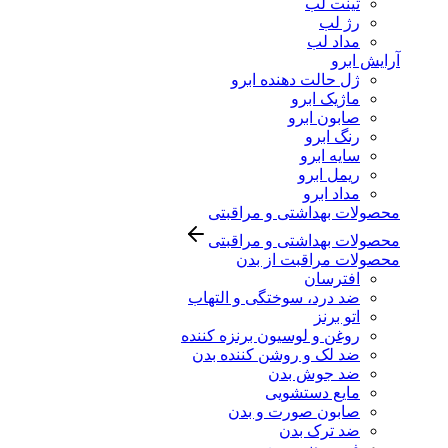
تینت لب
رژ لب
مداد لب
آرایش ابرو
ژل حالت دهنده ابرو
ماژیک ابرو
صابون ابرو
رنگ ابرو
سایه ابرو
ریمل ابرو
مداد ابرو
محصولات بهداشتی و مراقبتی
محصولات بهداشتی و مراقبتی
محصولات مراقبت از بدن
افترسان
ضد درد، سوختگی و التهاب
اتو برنز
روغن و لوسیون برنزه کننده
ضد لک و روشن کننده بدن
ضد جوش بدن
مایع دستشویی
صابون صورت و بدن
ضد ترک بدن