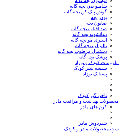
لوسیون بچه گانه
شامپو بدن بچه گانه
گوش پاک کن بچه گانه
پودر بچه
صابون بچه
ضد آفتاب بچه گانه
دهانشویه بچه گانه
اسپری مو بچه گانه
بالم لب بچه گانه
دستمال مرطوب بچه گانه
پوشک بچه گانه
ملزومات کودک و نوزاد
شیشه شیر کودک
پستانک نوزاد
ناخن گیر کودک
محصولات بهداشت و مراقبت مادر
کرم های مادر
شیردوش مادر
ست محصولات مادر و کودک