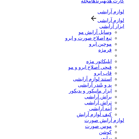
کارت هدیه
برندها
مجله
لوازم آرایشی
لوازم آرایشی
ابزار آرایشی
وسایل آرایش مو
تیغ اصلاح صورت و ابرو
موچین ابرو
فرمژه
اپلیکاتور مژه
قیچی اصلاح ابرو و مو
قاب ابرو
استند لوازم آرایشی
پد و بلندر آرایشی
ابزار مانیکور و پدیکور
براش آرایشی
تراش آرایشی
آینه آرایشی
کیف لوازم آرایش
لوازم آرایش صورت
موس صورت
کوشن
پرایمر