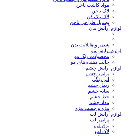
مواد کاشت ناخن
لاک ناخن
لاک پاک کن
وسایل طراحی ناخن
لوازم آرایش بدن
شیمر و هایلایت بدن
لوازم آرایش مو
محصولات رنگ مو
حالت دهنده های مو
لوازم آرایش چشم
پرایمر چشم
لنز رنگی
ریمل چشم
سایه چشم
خط چشم
مداد چشم
مژه و چسب مژه
لوازم آرایش لب
پرایمر لب
برق لب
لاک لب