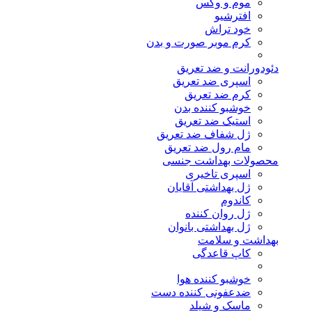
موم و وکس
افترشیو
خود تراش
کرم موبر صورت و بدن
دئودورانت و ضد تعریق
اسپری ضد تعریق
کرم ضد تعریق
خوشبو کننده بدن
استیک ضد تعریق
ژل شفاف ضد تعریق
مام رول ضد تعریق
محصولات بهداشت جنسی
اسپری تاخیری
ژل بهداشتی آقایان
کاندوم
ژل روان کننده
ژل بهداشتی بانوان
بهداشت و سلامت
کاپ قاعدگی
خوشبو کننده هوا
ضدعفونی کننده دست
ماسک و شیلد