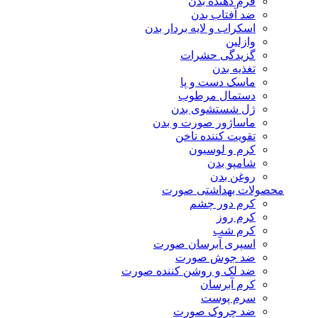
فرم دهنده بدن
ضد آفتاب بدن
اسکراب و لایه بردار بدن
وازلین
گزیدگی حشرات
تغذیه بدن
ماسک دست و پا
دستمال مرطوب
ژل شستشوی بدن
ماساژور صورت و بدن
تقویت کننده ناخن
کرم و لوسیون
شامپو بدن
روغن بدن
محصولات بهداشتی صورت
کرم دور چشم
کرم روز
کرم شب
اسپری آبرسان صورت
ضد جوش صورت
ضد لک و روشن کننده صورت
کرم آبرسان
سرم پوست
ضد چروک صورت