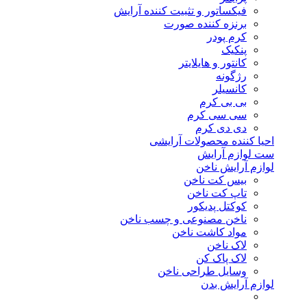
فیکساتور و تثبیت کننده آرایش
برنزه کننده صورت
کرم پودر
پنکیک
کانتور و هایلایتر
رژگونه
کانسیلر
بی بی کرم
سی سی کرم
دی دی کرم
احیا کننده محصولات آرایشی
ست لوازم آرایش
لوازم آرایش ناخن
بیس کت ناخن
تاپ کت ناخن
کوکتل پدیکور
ناخن مصنوعی و چسب ناخن
مواد کاشت ناخن
لاک ناخن
لاک پاک کن
وسایل طراحی ناخن
لوازم آرایش بدن