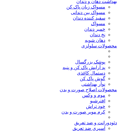
بهداشت دهان و دندان
مسواک زبان پاک کن
مسواک بین دندانی
سفید کننده دندان
مسواک
خمیر دندان
نخ دندان
دهان شویه
محصولات سلولزی
پوشک بزرگسال
پد آرایش پاک کن و پنبه
دستمال کاغذی
گوش پاک کن
نوار بهداشتی
محصولات اصلاح صورت و بدن
موم و وکس
افترشیو
خود تراش
کرم موبر صورت و بدن
دئودورانت و ضد تعریق
اسپری ضد تعریق