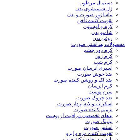
دستمال مرطوب
ژل شستشوی بدن
ماساژور صورت و بدن
تقویت کننده ناخن
کرم و لوسیون
شامپو بدن
روغن بدن
محصولات بهداشتی صورت
کرم دور چشم
کرم روز
کرم شب
اسپری آبرسان صورت
ضد جوش صورت
ضد لک و روشن کننده صورت
کرم آبرسان
سرم پوست
ضد چروک صورت
اسکراب و لایه بردار صورت
ترمیم کننده صورت
پدهای تخصصی مراقبت از پوست
پیلینگ صورت
اسنس صورت
تقویت کننده مژه و ابرو
بالم و مرطوب کننده لب