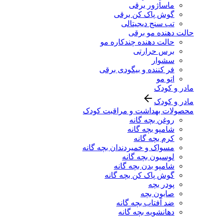
ماساژور برقی
گوش پاک کن برقی
تب سنج دیجیتالی
حالت دهنده مو برقی
حالت دهنده چندکاره مو
برس حرارتی
سشوار
فر کننده و بیگودی برقی
اتو مو
مادر و کودک
مادر و کودک
محصولات بهداشت و مراقبت کودک
روغن بچه گانه
شامپو بچه گانه
کرم بچه گانه
مسواک و خمیردندان بچه گانه
لوسیون بچه گانه
شامپو بدن بچه گانه
گوش پاک کن بچه گانه
پودر بچه
صابون بچه
ضد آفتاب بچه گانه
دهانشویه بچه گانه