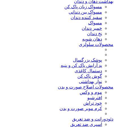
بهداشت دهان و دندان
مسواک زبان پاک کن
مسواک بین دندانی
سفید کننده دندان
مسواک
خمیر دندان
نخ دندان
دهان شویه
محصولات سلولزی
پوشک بزرگسال
پد آرایش پاک کن و پنبه
دستمال کاغذی
گوش پاک کن
نوار بهداشتی
محصولات اصلاح صورت و بدن
موم و وکس
افترشیو
خود تراش
کرم موبر صورت و بدن
دئودورانت و ضد تعریق
اسپری ضد تعریق