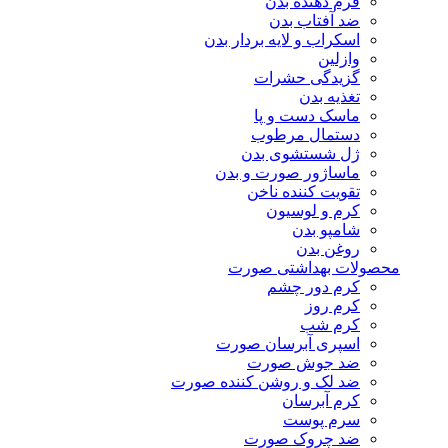
فرم دهنده بدن
ضد آفتاب بدن
اسکراب و لایه بردار بدن
وازلین
گزیدگی حشرات
تغذیه بدن
ماسک دست و پا
دستمال مرطوب
ژل شستشوی بدن
ماساژور صورت و بدن
تقویت کننده ناخن
کرم و لوسیون
شامپو بدن
روغن بدن
محصولات بهداشتی صورت
کرم دور چشم
کرم روز
کرم شب
اسپری آبرسان صورت
ضد جوش صورت
ضد لک و روشن کننده صورت
کرم آبرسان
سرم پوست
ضد چروک صورت