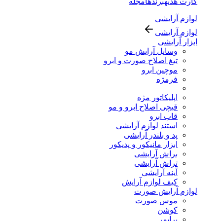
کارت هدیه
برندها
مجله
لوازم آرایشی
لوازم آرایشی
ابزار آرایشی
وسایل آرایش مو
تیغ اصلاح صورت و ابرو
موچین ابرو
فرمژه
اپلیکاتور مژه
قیچی اصلاح ابرو و مو
قاب ابرو
استند لوازم آرایشی
پد و بلندر آرایشی
ابزار مانیکور و پدیکور
براش آرایشی
تراش آرایشی
آینه آرایشی
کیف لوازم آرایش
لوازم آرایش صورت
موس صورت
کوشن
پرایمر