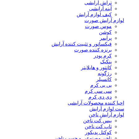
تراش آرایشی
آینه آرایشی
کیف لوازم آرایش
لوازم آرایش صورت
موس صورت
کوشن
پرایمر
فیکساتور و تثبیت کننده آرایش
برنزه کننده صورت
کرم پودر
پنکیک
کانتور و هایلایتر
رژگونه
کانسیلر
بی بی کرم
سی سی کرم
دی دی کرم
احیا کننده محصولات آرایشی
ست لوازم آرایش
لوازم آرایش ناخن
بیس کت ناخن
تاپ کت ناخن
کوکتل پدیکور
ناخن مصنوعی و چسب ناخن