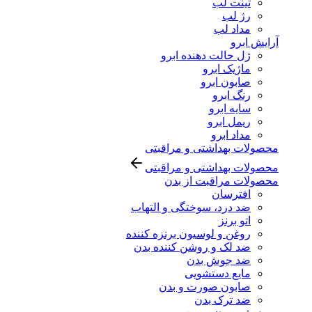
تینت لب
رژ لب
مداد لب
آرایش ابرو
ژل حالت دهنده ابرو
ماژیک ابرو
صابون ابرو
رنگ ابرو
سایه ابرو
ریمل ابرو
مداد ابرو
محصولات بهداشتی و مراقبتی
محصولات بهداشتی و مراقبتی
محصولات مراقبت از بدن
افترسان
ضد درد، سوختگی و التهاب
اتو برنز
روغن و لوسیون برنزه کننده
ضد لک و روشن کننده بدن
ضد جوش بدن
مایع دستشویی
صابون صورت و بدن
ضد ترک بدن