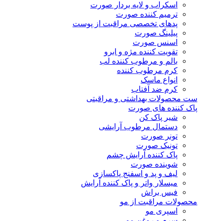
اسکراب و لایه بردار صورت
ترمیم کننده صورت
پدهای تخصصی مراقبت از پوست
پیلینگ صورت
اسنس صورت
تقویت کننده مژه و ابرو
بالم و مرطوب کننده لب
کرم مرطوب کننده
انواع ماسک
کرم ضد آفتاب
ست محصولات بهداشتی و مراقبتی
پاک کننده های صورت
شیر پاک کن
دستمال مرطوب آرایشی
تونر صورت
تونیک صورت
پاک کننده آرایش چشم
شوینده صورت
لیف و پد و اسفنج پاکسازی
میسلار واتر و پاک کننده آرایش
فیس براش
محصولات مراقبت از مو
اسپری مو
سرم و روغن مو