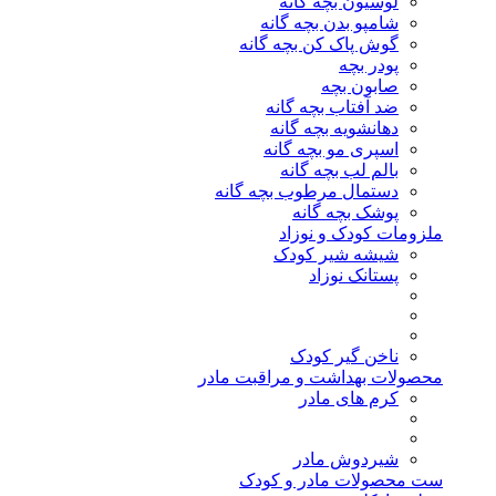
لوسیون بچه گانه
شامپو بدن بچه گانه
گوش پاک کن بچه گانه
پودر بچه
صابون بچه
ضد آفتاب بچه گانه
دهانشویه بچه گانه
اسپری مو بچه گانه
بالم لب بچه گانه
دستمال مرطوب بچه گانه
پوشک بچه گانه
ملزومات کودک و نوزاد
شیشه شیر کودک
پستانک نوزاد
ناخن گیر کودک
محصولات بهداشت و مراقبت مادر
کرم های مادر
شیردوش مادر
ست محصولات مادر و کودک