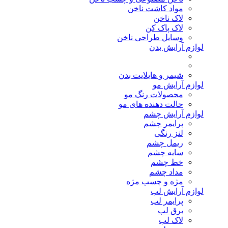
مواد کاشت ناخن
لاک ناخن
لاک پاک کن
وسایل طراحی ناخن
لوازم آرایش بدن
شیمر و هایلایت بدن
لوازم آرایش مو
محصولات رنگ مو
حالت دهنده های مو
لوازم آرایش چشم
پرایمر چشم
لنز رنگی
ریمل چشم
سایه چشم
خط چشم
مداد چشم
مژه و چسب مژه
لوازم آرایش لب
پرایمر لب
برق لب
لاک لب