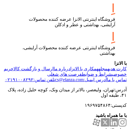
فروشگاه اینترنتی الانزا عرضه کننده محصولات
آرایشی، بهداشتی و عطر و ادکلن
فروشگاه اینترنتی عرضه کننده محصولات آرایشی،
بهداشتی
با الانزا
کارت هدیه
مجله
همکاری با الانزا
درباره ما
ارسال و بازگشت کالا
حریم
خصوصی
شرایط و ضوابط
فرصت های شغلی
تماس با ما
آدرس ایمیل:cs@elanza.com
تلفن تماس:۰۲۱۹۱۰۰۸۲۹۲
آدرس:تهران، ولیعصر، بالاتر از میدان ونک، کوچه خلیل زاده، پلاک
۴۱، طبقه اول
کدپستی:۱۹۶۹۷۵۴۸۶۴
با ما همراه باشید