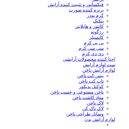
فیکساتور و تثبیت کننده آرایش
برنزه کننده صورت
کرم پودر
پنکیک
کانتور و هایلایتر
رژگونه
کانسیلر
بی بی کرم
سی سی کرم
دی دی کرم
احیا کننده محصولات آرایشی
ست لوازم آرایش
لوازم آرایش ناخن
بیس کت ناخن
تاپ کت ناخن
کوکتل پدیکور
ناخن مصنوعی و چسب ناخن
مواد کاشت ناخن
لاک ناخن
لاک پاک کن
وسایل طراحی ناخن
لوازم آرایش بدن