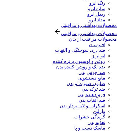
رنگ ابرو
سایه ابرو
ریمل ابرو
مداد ابرو
محصولات بهداشتی و مراقبتی
محصولات بهداشتی و مراقبتی
محصولات مراقبت از بدن
افترسان
ضد درد، سوختگی و التهاب
اتو برنز
روغن و لوسیون برنزه کننده
ضد لک و روشن کننده بدن
ضد جوش بدن
مایع دستشویی
صابون صورت و بدن
ضد ترک بدن
فرم دهنده بدن
ضد آفتاب بدن
اسکراب و لایه بردار بدن
وازلین
گزیدگی حشرات
تغذیه بدن
ماسک دست و پا