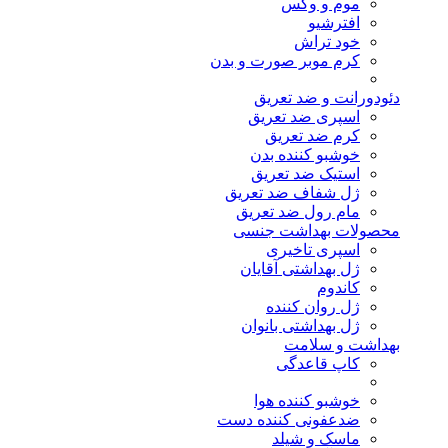
موم و وکس
افترشیو
خود تراش
کرم موبر صورت و بدن
دئودورانت و ضد تعریق
اسپری ضد تعریق
کرم ضد تعریق
خوشبو کننده بدن
استیک ضد تعریق
ژل شفاف ضد تعریق
مام رول ضد تعریق
محصولات بهداشت جنسی
اسپری تاخیری
ژل بهداشتی آقایان
کاندوم
ژل روان کننده
ژل بهداشتی بانوان
بهداشت و سلامت
کاپ قاعدگی
خوشبو کننده هوا
ضدعفونی کننده دست
ماسک و شیلد