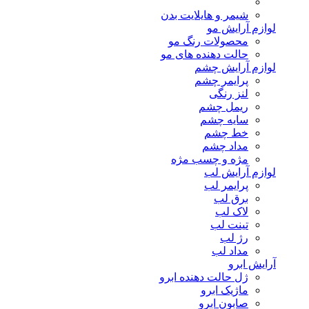
شیمر و هایلایت بدن
لوازم آرایش مو
محصولات رنگ مو
حالت دهنده های مو
لوازم آرایش چشم
پرایمر چشم
لنز رنگی
ریمل چشم
سایه چشم
خط چشم
مداد چشم
مژه و چسب مژه
لوازم آرایش لب
پرایمر لب
برق لب
لاک لب
تینت لب
رژ لب
مداد لب
آرایش ابرو
ژل حالت دهنده ابرو
ماژیک ابرو
صابون ابرو