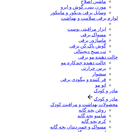
ماشین اصلاح
موزن بینی، گوش و ابرو
وسایل برقی پدیکور و مانیکور
لوازم برقی سلامت و بهداشت
ابزار مراقبتی پوست
مسواک برقی
ماساژور برقی
گوش پاک کن برقی
تب سنج دیجیتالی
حالت دهنده مو برقی
حالت دهنده چندکاره مو
برس حرارتی
سشوار
فر کننده و بیگودی برقی
اتو مو
مادر و کودک
مادر و کودک
محصولات بهداشت و مراقبت کودک
روغن بچه گانه
شامپو بچه گانه
کرم بچه گانه
مسواک و خمیردندان بچه گانه