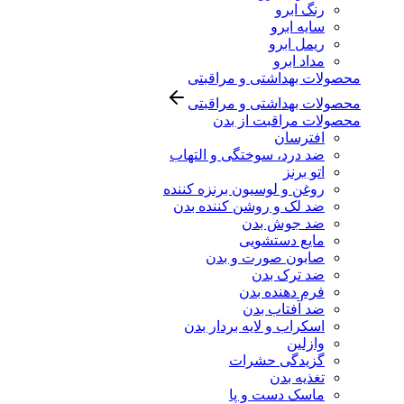
رنگ ابرو
سایه ابرو
ریمل ابرو
مداد ابرو
محصولات بهداشتی و مراقبتی
محصولات بهداشتی و مراقبتی
محصولات مراقبت از بدن
افترسان
ضد درد، سوختگی و التهاب
اتو برنز
روغن و لوسیون برنزه کننده
ضد لک و روشن کننده بدن
ضد جوش بدن
مایع دستشویی
صابون صورت و بدن
ضد ترک بدن
فرم دهنده بدن
ضد آفتاب بدن
اسکراب و لایه بردار بدن
وازلین
گزیدگی حشرات
تغذیه بدن
ماسک دست و پا