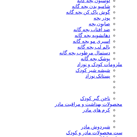
لوسیون بچه گانه
شامپو بدن بچه گانه
گوش پاک کن بچه گانه
پودر بچه
صابون بچه
ضد آفتاب بچه گانه
دهانشویه بچه گانه
اسپری مو بچه گانه
بالم لب بچه گانه
دستمال مرطوب بچه گانه
پوشک بچه گانه
ملزومات کودک و نوزاد
شیشه شیر کودک
پستانک نوزاد
ناخن گیر کودک
محصولات بهداشت و مراقبت مادر
کرم های مادر
شیردوش مادر
ست محصولات مادر و کودک