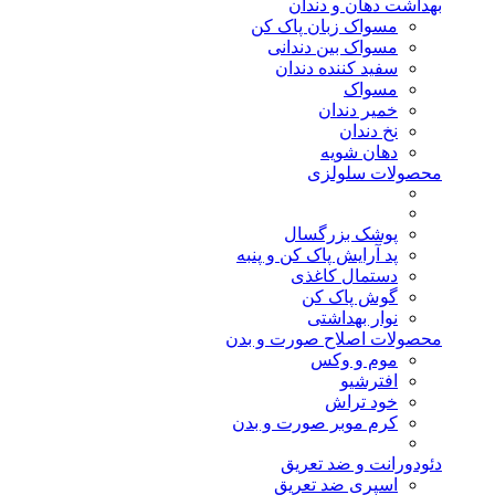
بهداشت دهان و دندان
مسواک زبان پاک کن
مسواک بین دندانی
سفید کننده دندان
مسواک
خمیر دندان
نخ دندان
دهان شویه
محصولات سلولزی
پوشک بزرگسال
پد آرایش پاک کن و پنبه
دستمال کاغذی
گوش پاک کن
نوار بهداشتی
محصولات اصلاح صورت و بدن
موم و وکس
افترشیو
خود تراش
کرم موبر صورت و بدن
دئودورانت و ضد تعریق
اسپری ضد تعریق