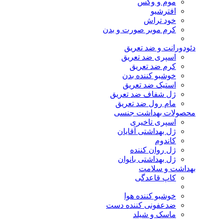
موم و وکس
افترشیو
خود تراش
کرم موبر صورت و بدن
دئودورانت و ضد تعریق
اسپری ضد تعریق
کرم ضد تعریق
خوشبو کننده بدن
استیک ضد تعریق
ژل شفاف ضد تعریق
مام رول ضد تعریق
محصولات بهداشت جنسی
اسپری تاخیری
ژل بهداشتی آقایان
کاندوم
ژل روان کننده
ژل بهداشتی بانوان
بهداشت و سلامت
کاپ قاعدگی
خوشبو کننده هوا
ضدعفونی کننده دست
ماسک و شیلد