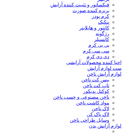
فیکساتور و تثبیت کننده آرایش
برنزه کننده صورت
کرم پودر
پنکیک
کانتور و هایلایتر
رژگونه
کانسیلر
بی بی کرم
سی سی کرم
دی دی کرم
احیا کننده محصولات آرایشی
ست لوازم آرایش
لوازم آرایش ناخن
بیس کت ناخن
تاپ کت ناخن
کوکتل پدیکور
ناخن مصنوعی و چسب ناخن
مواد کاشت ناخن
لاک ناخن
لاک پاک کن
وسایل طراحی ناخن
لوازم آرایش بدن