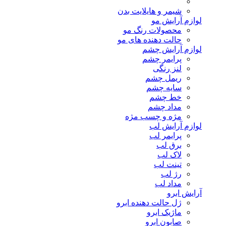
شیمر و هایلایت بدن
لوازم آرایش مو
محصولات رنگ مو
حالت دهنده های مو
لوازم آرایش چشم
پرایمر چشم
لنز رنگی
ریمل چشم
سایه چشم
خط چشم
مداد چشم
مژه و چسب مژه
لوازم آرایش لب
پرایمر لب
برق لب
لاک لب
تینت لب
رژ لب
مداد لب
آرایش ابرو
ژل حالت دهنده ابرو
ماژیک ابرو
صابون ابرو