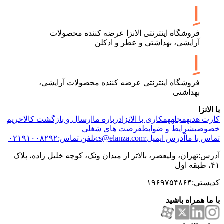
فروشگاه اینترنتی الانزا عرضه کننده محصولات
آرایشی، بهداشتی و عطر و ادکلن
فروشگاه اینترنتی عرضه کننده محصولات آرایشی،
بهداشتی
با الانزا
کارت هدیه
مجله
همکاری با الانزا
درباره ما
ارسال و بازگشت کالا
حریم
خصوصی
شرایط و ضوابط
فرصت های شغلی
تماس با ما
آدرس ایمیل:cs@elanza.com
تلفن تماس:۰۲۱۹۱۰۰۸۲۹۲
آدرس:تهران، ولیعصر، بالاتر از میدان ونک، کوچه خلیل زاده، پلاک
۴۱، طبقه اول
کدپستی:۱۹۶۹۷۵۴۸۶۴
با ما همراه باشید