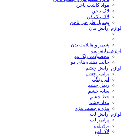
مواد کاشت ناخن
لاک ناخن
لاک پاک کن
وسایل طراحی ناخن
لوازم آرایش بدن
شیمر و هایلایت بدن
لوازم آرایش مو
محصولات رنگ مو
حالت دهنده های مو
لوازم آرایش چشم
پرایمر چشم
لنز رنگی
ریمل چشم
سایه چشم
خط چشم
مداد چشم
مژه و چسب مژه
لوازم آرایش لب
پرایمر لب
برق لب
لاک لب