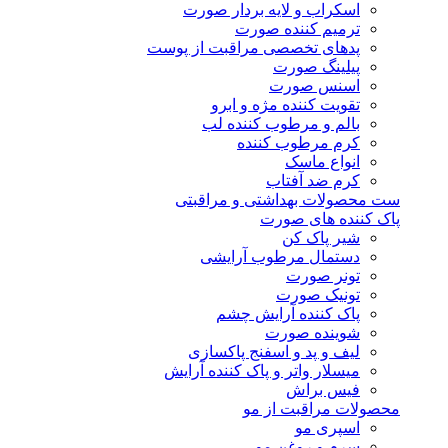
اسکراب و لایه بردار صورت
ترمیم کننده صورت
پدهای تخصصی مراقبت از پوست
پیلینگ صورت
اسنس صورت
تقویت کننده مژه و ابرو
بالم و مرطوب کننده لب
کرم مرطوب کننده
انواع ماسک
کرم ضد آفتاب
ست محصولات بهداشتی و مراقبتی
پاک کننده های صورت
شیر پاک کن
دستمال مرطوب آرایشی
تونر صورت
تونیک صورت
پاک کننده آرایش چشم
شوینده صورت
لیف و پد و اسفنج پاکسازی
میسلار واتر و پاک کننده آرایش
فیس براش
محصولات مراقبت از مو
اسپری مو
سرم و روغن مو