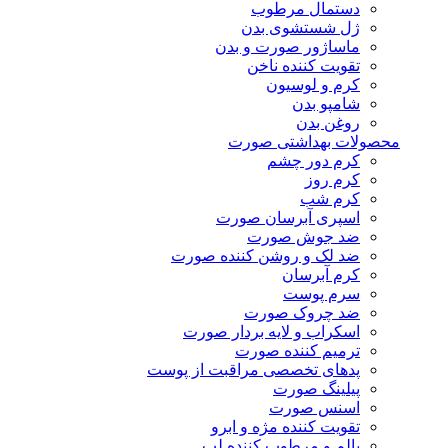
دستمال مرطوب
ژل شستشوی بدن
ماساژور صورت و بدن
تقویت کننده ناخن
کرم و لوسیون
شامپو بدن
روغن بدن
محصولات بهداشتی صورت
کرم دور چشم
کرم روز
کرم شب
اسپری آبرسان صورت
ضد جوش صورت
ضد لک و روشن کننده صورت
کرم آبرسان
سرم پوست
ضد چروک صورت
اسکراب و لایه بردار صورت
ترمیم کننده صورت
پدهای تخصصی مراقبت از پوست
پیلینگ صورت
اسنس صورت
تقویت کننده مژه و ابرو
بالم و مرطوب کننده لب