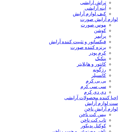
تراش آرایشی
آینه آرایشی
کیف لوازم آرایش
لوازم آرایش صورت
موس صورت
کوشن
پرایمر
فیکساتور و تثبیت کننده آرایش
برنزه کننده صورت
کرم پودر
پنکیک
کانتور و هایلایتر
رژگونه
کانسیلر
بی بی کرم
سی سی کرم
دی دی کرم
احیا کننده محصولات آرایشی
ست لوازم آرایش
لوازم آرایش ناخن
بیس کت ناخن
تاپ کت ناخن
کوکتل پدیکور
ناخن مصنوعی و چسب ناخن