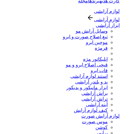
کارت هدیه
برندها
مجله
لوازم آرایشی
لوازم آرایشی
ابزار آرایشی
وسایل آرایش مو
تیغ اصلاح صورت و ابرو
موچین ابرو
فرمژه
اپلیکاتور مژه
قیچی اصلاح ابرو و مو
قاب ابرو
استند لوازم آرایشی
پد و بلندر آرایشی
ابزار مانیکور و پدیکور
براش آرایشی
تراش آرایشی
آینه آرایشی
کیف لوازم آرایش
لوازم آرایش صورت
موس صورت
کوشن
پرایمر