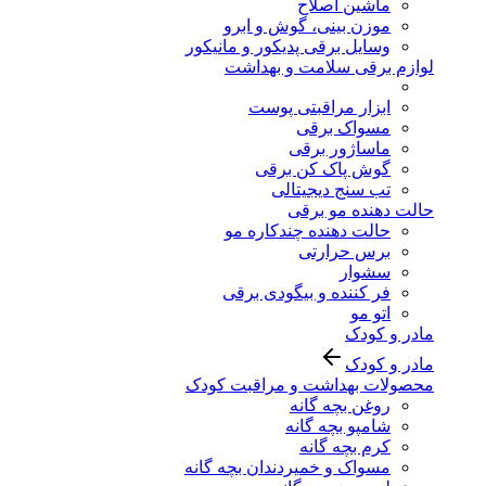
ماشین اصلاح
موزن بینی، گوش و ابرو
وسایل برقی پدیکور و مانیکور
لوازم برقی سلامت و بهداشت
ابزار مراقبتی پوست
مسواک برقی
ماساژور برقی
گوش پاک کن برقی
تب سنج دیجیتالی
حالت دهنده مو برقی
حالت دهنده چندکاره مو
برس حرارتی
سشوار
فر کننده و بیگودی برقی
اتو مو
مادر و کودک
مادر و کودک
محصولات بهداشت و مراقبت کودک
روغن بچه گانه
شامپو بچه گانه
کرم بچه گانه
مسواک و خمیردندان بچه گانه