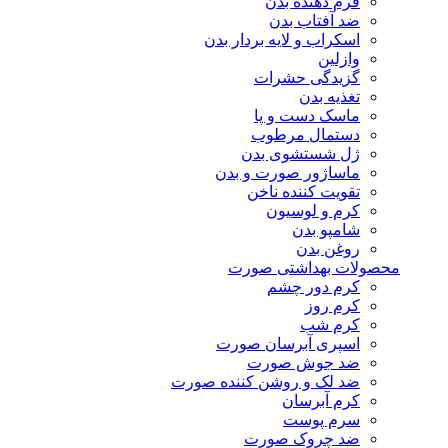
فرم دهنده بدن
ضد آفتاب بدن
اسکراب و لایه بردار بدن
وازلین
گزیدگی حشرات
تغذیه بدن
ماسک دست و پا
دستمال مرطوب
ژل شستشوی بدن
ماساژور صورت و بدن
تقویت کننده ناخن
کرم و لوسیون
شامپو بدن
روغن بدن
محصولات بهداشتی صورت
کرم دور چشم
کرم روز
کرم شب
اسپری آبرسان صورت
ضد جوش صورت
ضد لک و روشن کننده صورت
کرم آبرسان
سرم پوست
ضد چروک صورت