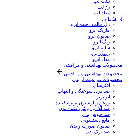
تینت لب
رژ لب
مداد لب
آرایش ابرو
ژل حالت دهنده ابرو
ماژیک ابرو
صابون ابرو
رنگ ابرو
سایه ابرو
ریمل ابرو
مداد ابرو
محصولات بهداشتی و مراقبتی
محصولات بهداشتی و مراقبتی
محصولات مراقبت از بدن
افترسان
ضد درد، سوختگی و التهاب
اتو برنز
روغن و لوسیون برنزه کننده
ضد لک و روشن کننده بدن
ضد جوش بدن
مایع دستشویی
صابون صورت و بدن
ضد ترک بدن