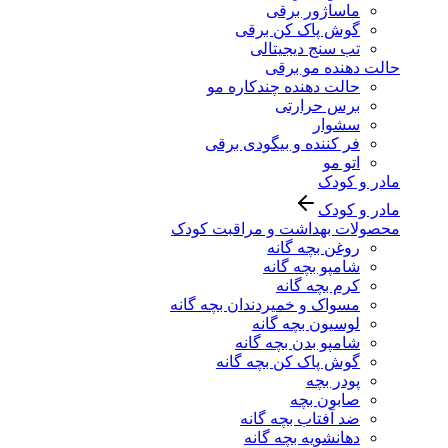
ماساژور برقی
گوش پاک کن برقی
تب سنج دیجیتالی
حالت دهنده مو برقی
حالت دهنده چندکاره مو
برس حرارتی
سشوار
فر کننده و بیگودی برقی
اتو مو
مادر و کودک
مادر و کودک
محصولات بهداشت و مراقبت کودک
روغن بچه گانه
شامپو بچه گانه
کرم بچه گانه
مسواک و خمیردندان بچه گانه
لوسیون بچه گانه
شامپو بدن بچه گانه
گوش پاک کن بچه گانه
پودر بچه
صابون بچه
ضد آفتاب بچه گانه
دهانشویه بچه گانه