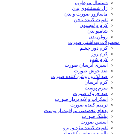
دستمال مرطوب
ژل شستشوی بدن
ماساژور صورت و بدن
تقویت کننده ناخن
کرم و لوسیون
شامپو بدن
روغن بدن
محصولات بهداشتی صورت
کرم دور چشم
کرم روز
کرم شب
اسپری آبرسان صورت
ضد جوش صورت
ضد لک و روشن کننده صورت
کرم آبرسان
سرم پوست
ضد چروک صورت
اسکراب و لایه بردار صورت
ترمیم کننده صورت
پدهای تخصصی مراقبت از پوست
پیلینگ صورت
اسنس صورت
تقویت کننده مژه و ابرو
بالم و مرطوب کننده لب