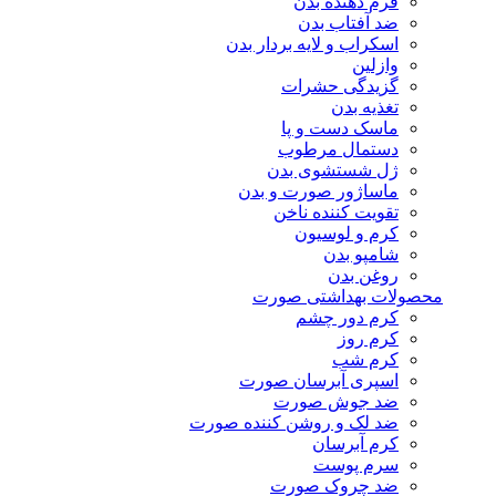
فرم دهنده بدن
ضد آفتاب بدن
اسکراب و لایه بردار بدن
وازلین
گزیدگی حشرات
تغذیه بدن
ماسک دست و پا
دستمال مرطوب
ژل شستشوی بدن
ماساژور صورت و بدن
تقویت کننده ناخن
کرم و لوسیون
شامپو بدن
روغن بدن
محصولات بهداشتی صورت
کرم دور چشم
کرم روز
کرم شب
اسپری آبرسان صورت
ضد جوش صورت
ضد لک و روشن کننده صورت
کرم آبرسان
سرم پوست
ضد چروک صورت