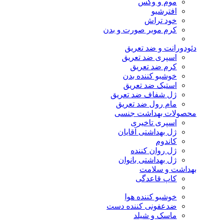
موم و وکس
افترشیو
خود تراش
کرم موبر صورت و بدن
دئودورانت و ضد تعریق
اسپری ضد تعریق
کرم ضد تعریق
خوشبو کننده بدن
استیک ضد تعریق
ژل شفاف ضد تعریق
مام رول ضد تعریق
محصولات بهداشت جنسی
اسپری تاخیری
ژل بهداشتی آقایان
کاندوم
ژل روان کننده
ژل بهداشتی بانوان
بهداشت و سلامت
کاپ قاعدگی
خوشبو کننده هوا
ضدعفونی کننده دست
ماسک و شیلد