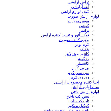
تراش آرایشی
آینه آرایشی
کیف لوازم آرایش
لوازم آرایش صورت
موس صورت
کوشن
پرایمر
فیکساتور و تثبیت کننده آرایش
برنزه کننده صورت
کرم پودر
پنکیک
کانتور و هایلایتر
رژگونه
کانسیلر
بی بی کرم
سی سی کرم
دی دی کرم
احیا کننده محصولات آرایشی
ست لوازم آرایش
لوازم آرایش ناخن
بیس کت ناخن
تاپ کت ناخن
کوکتل پدیکور
ناخن مصنوعی و چسب ناخن