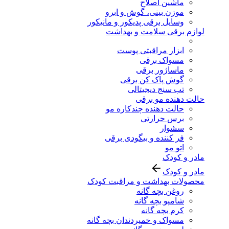
ماشین اصلاح
موزن بینی، گوش و ابرو
وسایل برقی پدیکور و مانیکور
لوازم برقی سلامت و بهداشت
ابزار مراقبتی پوست
مسواک برقی
ماساژور برقی
گوش پاک کن برقی
تب سنج دیجیتالی
حالت دهنده مو برقی
حالت دهنده چندکاره مو
برس حرارتی
سشوار
فر کننده و بیگودی برقی
اتو مو
مادر و کودک
مادر و کودک
محصولات بهداشت و مراقبت کودک
روغن بچه گانه
شامپو بچه گانه
کرم بچه گانه
مسواک و خمیردندان بچه گانه