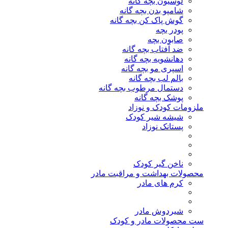
لوسیون بچه گانه
شامپو بدن بچه گانه
گوش پاک کن بچه گانه
پودر بچه
صابون بچه
ضد آفتاب بچه گانه
دهانشویه بچه گانه
اسپری مو بچه گانه
بالم لب بچه گانه
دستمال مرطوب بچه گانه
پوشک بچه گانه
ملزومات کودک و نوزاد
شیشه شیر کودک
پستانک نوزاد
ناخن گیر کودک
محصولات بهداشت و مراقبت مادر
کرم های مادر
شیردوش مادر
ست محصولات مادر و کودک