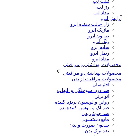
تینت لب
رژ لب
مداد لب
آرایش ابرو
ژل حالت دهنده ابرو
ماژیک ابرو
صابون ابرو
رنگ ابرو
سایه ابرو
ریمل ابرو
مداد ابرو
محصولات بهداشتی و مراقبتی
محصولات بهداشتی و مراقبتی
محصولات مراقبت از بدن
افترسان
ضد درد، سوختگی و التهاب
اتو برنز
روغن و لوسیون برنزه کننده
ضد لک و روشن کننده بدن
ضد جوش بدن
مایع دستشویی
صابون صورت و بدن
ضد ترک بدن