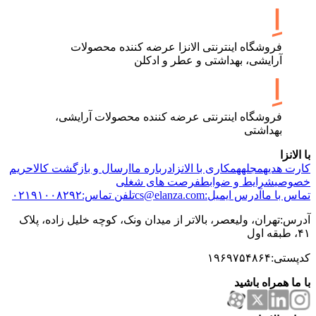
فروشگاه اینترنتی الانزا عرضه کننده محصولات
آرایشی، بهداشتی و عطر و ادکلن
فروشگاه اینترنتی عرضه کننده محصولات آرایشی،
بهداشتی
با الانزا
کارت هدیه
مجله
همکاری با الانزا
درباره ما
ارسال و بازگشت کالا
حریم
خصوصی
شرایط و ضوابط
فرصت های شغلی
تماس با ما
آدرس ایمیل:cs@elanza.com
تلفن تماس:۰۲۱۹۱۰۰۸۲۹۲
آدرس:تهران، ولیعصر، بالاتر از میدان ونک، کوچه خلیل زاده، پلاک
۴۱، طبقه اول
کدپستی:۱۹۶۹۷۵۴۸۶۴
با ما همراه باشید