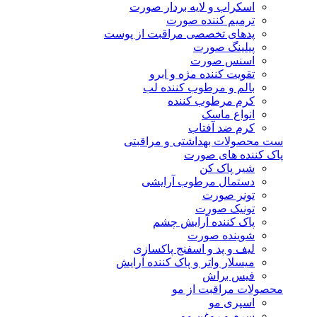
اسکراب و لایه بردار صورت
ترمیم کننده صورت
پدهای تخصصی مراقبت از پوست
پیلینگ صورت
اسنس صورت
تقویت کننده مژه و ابرو
بالم و مرطوب کننده لب
کرم مرطوب کننده
انواع ماسک
کرم ضد آفتاب
ست محصولات بهداشتی و مراقبتی
پاک کننده های صورت
شیر پاک کن
دستمال مرطوب آرایشی
تونر صورت
تونیک صورت
پاک کننده آرایش چشم
شوینده صورت
لیف و پد و اسفنج پاکسازی
میسلار واتر و پاک کننده آرایش
فیس براش
محصولات مراقبت از مو
اسپری مو
سرم و روغن مو