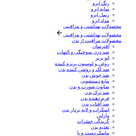
رنگ ابرو
سایه ابرو
ریمل ابرو
مداد ابرو
محصولات بهداشتی و مراقبتی
محصولات بهداشتی و مراقبتی
محصولات مراقبت از بدن
افترسان
ضد درد، سوختگی و التهاب
اتو برنز
روغن و لوسیون برنزه کننده
ضد لک و روشن کننده بدن
ضد جوش بدن
مایع دستشویی
صابون صورت و بدن
ضد ترک بدن
فرم دهنده بدن
ضد آفتاب بدن
اسکراب و لایه بردار بدن
وازلین
گزیدگی حشرات
تغذیه بدن
ماسک دست و پا