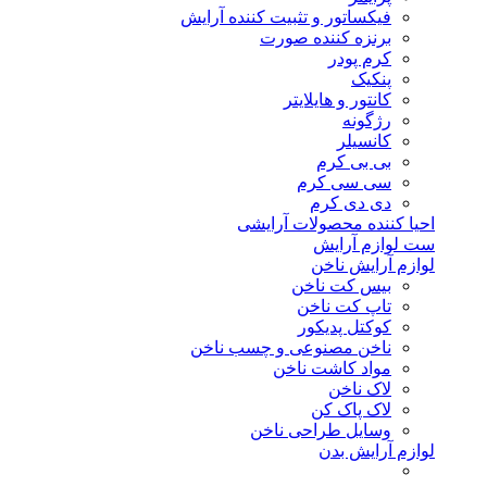
فیکساتور و تثبیت کننده آرایش
برنزه کننده صورت
کرم پودر
پنکیک
کانتور و هایلایتر
رژگونه
کانسیلر
بی بی کرم
سی سی کرم
دی دی کرم
احیا کننده محصولات آرایشی
ست لوازم آرایش
لوازم آرایش ناخن
بیس کت ناخن
تاپ کت ناخن
کوکتل پدیکور
ناخن مصنوعی و چسب ناخن
مواد کاشت ناخن
لاک ناخن
لاک پاک کن
وسایل طراحی ناخن
لوازم آرایش بدن