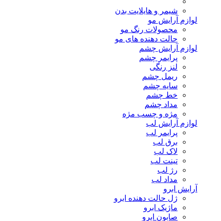
شیمر و هایلایت بدن
لوازم آرایش مو
محصولات رنگ مو
حالت دهنده های مو
لوازم آرایش چشم
پرایمر چشم
لنز رنگی
ریمل چشم
سایه چشم
خط چشم
مداد چشم
مژه و چسب مژه
لوازم آرایش لب
پرایمر لب
برق لب
لاک لب
تینت لب
رژ لب
مداد لب
آرایش ابرو
ژل حالت دهنده ابرو
ماژیک ابرو
صابون ابرو