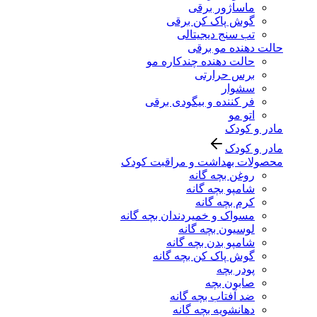
ماساژور برقی
گوش پاک کن برقی
تب سنج دیجیتالی
حالت دهنده مو برقی
حالت دهنده چندکاره مو
برس حرارتی
سشوار
فر کننده و بیگودی برقی
اتو مو
مادر و کودک
مادر و کودک
محصولات بهداشت و مراقبت کودک
روغن بچه گانه
شامپو بچه گانه
کرم بچه گانه
مسواک و خمیردندان بچه گانه
لوسیون بچه گانه
شامپو بدن بچه گانه
گوش پاک کن بچه گانه
پودر بچه
صابون بچه
ضد آفتاب بچه گانه
دهانشویه بچه گانه