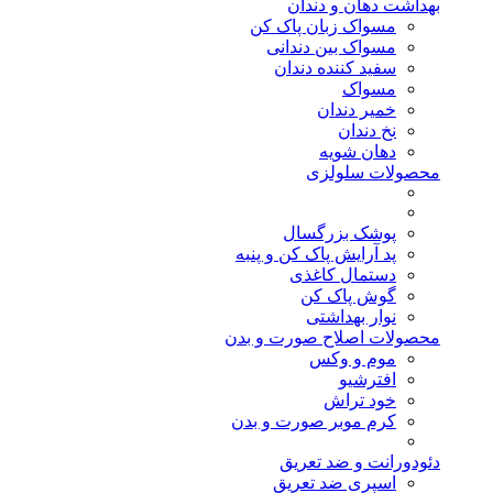
بهداشت دهان و دندان
مسواک زبان پاک کن
مسواک بین دندانی
سفید کننده دندان
مسواک
خمیر دندان
نخ دندان
دهان شویه
محصولات سلولزی
پوشک بزرگسال
پد آرایش پاک کن و پنبه
دستمال کاغذی
گوش پاک کن
نوار بهداشتی
محصولات اصلاح صورت و بدن
موم و وکس
افترشیو
خود تراش
کرم موبر صورت و بدن
دئودورانت و ضد تعریق
اسپری ضد تعریق