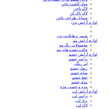
مواد کاشت ناخن
لاک ناخن
لاک پاک کن
وسایل طراحی ناخن
لوازم آرایش بدن
شیمر و هایلایت بدن
لوازم آرایش مو
محصولات رنگ مو
حالت دهنده های مو
لوازم آرایش چشم
پرایمر چشم
لنز رنگی
ریمل چشم
سایه چشم
خط چشم
مداد چشم
مژه و چسب مژه
لوازم آرایش لب
پرایمر لب
برق لب
لاک لب