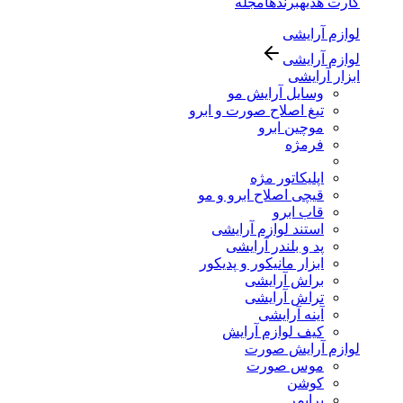
کارت هدیه
برندها
مجله
لوازم آرایشی
لوازم آرایشی
ابزار آرایشی
وسایل آرایش مو
تیغ اصلاح صورت و ابرو
موچین ابرو
فرمژه
اپلیکاتور مژه
قیچی اصلاح ابرو و مو
قاب ابرو
استند لوازم آرایشی
پد و بلندر آرایشی
ابزار مانیکور و پدیکور
براش آرایشی
تراش آرایشی
آینه آرایشی
کیف لوازم آرایش
لوازم آرایش صورت
موس صورت
کوشن
پرایمر