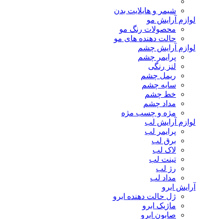
شیمر و هایلایت بدن
لوازم آرایش مو
محصولات رنگ مو
حالت دهنده های مو
لوازم آرایش چشم
پرایمر چشم
لنز رنگی
ریمل چشم
سایه چشم
خط چشم
مداد چشم
مژه و چسب مژه
لوازم آرایش لب
پرایمر لب
برق لب
لاک لب
تینت لب
رژ لب
مداد لب
آرایش ابرو
ژل حالت دهنده ابرو
ماژیک ابرو
صابون ابرو