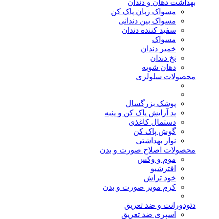
بهداشت دهان و دندان
مسواک زبان پاک کن
مسواک بین دندانی
سفید کننده دندان
مسواک
خمیر دندان
نخ دندان
دهان شویه
محصولات سلولزی
پوشک بزرگسال
پد آرایش پاک کن و پنبه
دستمال کاغذی
گوش پاک کن
نوار بهداشتی
محصولات اصلاح صورت و بدن
موم و وکس
افترشیو
خود تراش
کرم موبر صورت و بدن
دئودورانت و ضد تعریق
اسپری ضد تعریق