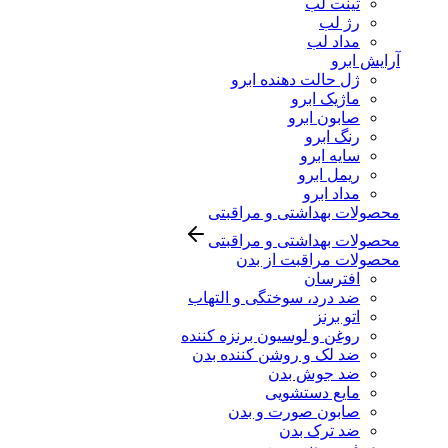
تینت لب
رژ لب
مداد لب
آرایش ابرو
ژل حالت دهنده ابرو
ماژیک ابرو
صابون ابرو
رنگ ابرو
سایه ابرو
ریمل ابرو
مداد ابرو
محصولات بهداشتی و مراقبتی
محصولات بهداشتی و مراقبتی
محصولات مراقبت از بدن
افترسان
ضد درد، سوختگی و التهاب
اتو برنز
روغن و لوسیون برنزه کننده
ضد لک و روشن کننده بدن
ضد جوش بدن
مایع دستشویی
صابون صورت و بدن
ضد ترک بدن