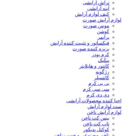
تراش آرایشی
آینه آرایشی
کیف لوازم آرایش
لوازم آرایش صورت
موس صورت
کوشن
پرایمر
فیکساتور و تثبیت کننده آرایش
برنزه کننده صورت
کرم پودر
پنکیک
کانتور و هایلایتر
رژگونه
کانسیلر
بی بی کرم
سی سی کرم
دی دی کرم
احیا کننده محصولات آرایشی
ست لوازم آرایش
لوازم آرایش ناخن
بیس کت ناخن
تاپ کت ناخن
کوکتل پدیکور
ناخن مصنوعی و چسب ناخن