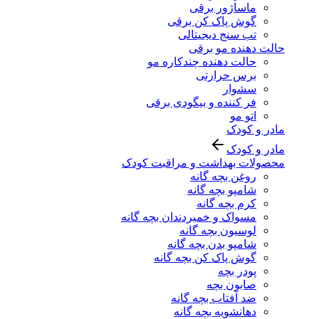
ماساژور برقی
گوش پاک کن برقی
تب سنج دیجیتالی
حالت دهنده مو برقی
حالت دهنده چندکاره مو
برس حرارتی
سشوار
فر کننده و بیگودی برقی
اتو مو
مادر و کودک
مادر و کودک
محصولات بهداشت و مراقبت کودک
روغن بچه گانه
شامپو بچه گانه
کرم بچه گانه
مسواک و خمیردندان بچه گانه
لوسیون بچه گانه
شامپو بدن بچه گانه
گوش پاک کن بچه گانه
پودر بچه
صابون بچه
ضد آفتاب بچه گانه
دهانشویه بچه گانه