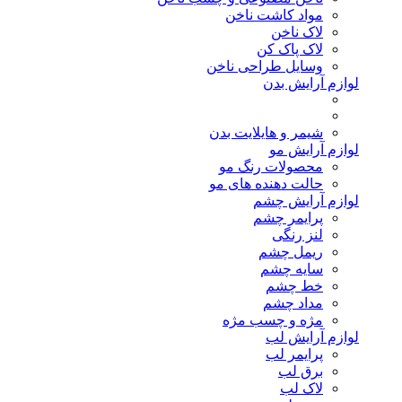
مواد کاشت ناخن
لاک ناخن
لاک پاک کن
وسایل طراحی ناخن
لوازم آرایش بدن
شیمر و هایلایت بدن
لوازم آرایش مو
محصولات رنگ مو
حالت دهنده های مو
لوازم آرایش چشم
پرایمر چشم
لنز رنگی
ریمل چشم
سایه چشم
خط چشم
مداد چشم
مژه و چسب مژه
لوازم آرایش لب
پرایمر لب
برق لب
لاک لب