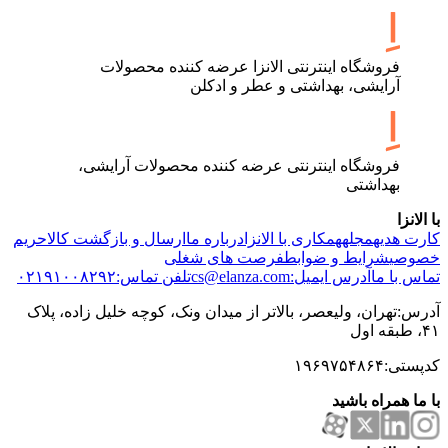
فروشگاه اینترنتی الانزا عرضه کننده محصولات
آرایشی، بهداشتی و عطر و ادکلن
فروشگاه اینترنتی عرضه کننده محصولات آرایشی،
بهداشتی
با الانزا
کارت هدیه
مجله
همکاری با الانزا
درباره ما
ارسال و بازگشت کالا
حریم
خصوصی
شرایط و ضوابط
فرصت های شغلی
تماس با ما
آدرس ایمیل:cs@elanza.com
تلفن تماس:۰۲۱۹۱۰۰۸۲۹۲
آدرس:تهران، ولیعصر، بالاتر از میدان ونک، کوچه خلیل زاده، پلاک
۴۱، طبقه اول
کدپستی:۱۹۶۹۷۵۴۸۶۴
با ما همراه باشید