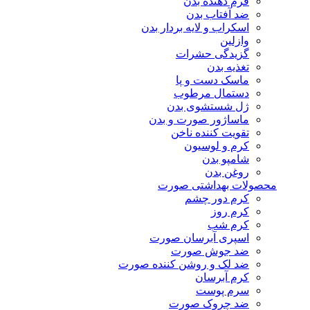
فرم دهنده بدن
ضد آفتاب بدن
اسکراب و لایه بردار بدن
وازلین
گزیدگی حشرات
تغذیه بدن
ماسک دست و پا
دستمال مرطوب
ژل شستشوی بدن
ماساژور صورت و بدن
تقویت کننده ناخن
کرم و لوسیون
شامپو بدن
روغن بدن
محصولات بهداشتی صورت
کرم دور چشم
کرم روز
کرم شب
اسپری آبرسان صورت
ضد جوش صورت
ضد لک و روشن کننده صورت
کرم آبرسان
سرم پوست
ضد چروک صورت