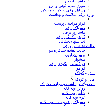
ماشین اصلاح
موزن بینی، گوش و ابرو
وسایل برقی پدیکور و مانیکور
لوازم برقی سلامت و بهداشت
ابزار مراقبتی پوست
مسواک برقی
ماساژور برقی
گوش پاک کن برقی
تب سنج دیجیتالی
حالت دهنده مو برقی
حالت دهنده چندکاره مو
برس حرارتی
سشوار
فر کننده و بیگودی برقی
اتو مو
مادر و کودک
مادر و کودک
محصولات بهداشت و مراقبت کودک
روغن بچه گانه
شامپو بچه گانه
کرم بچه گانه
مسواک و خمیردندان بچه گانه