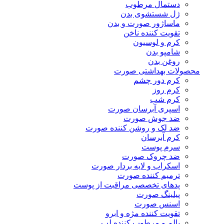
دستمال مرطوب
ژل شستشوی بدن
ماساژور صورت و بدن
تقویت کننده ناخن
کرم و لوسیون
شامپو بدن
روغن بدن
محصولات بهداشتی صورت
کرم دور چشم
کرم روز
کرم شب
اسپری آبرسان صورت
ضد جوش صورت
ضد لک و روشن کننده صورت
کرم آبرسان
سرم پوست
ضد چروک صورت
اسکراب و لایه بردار صورت
ترمیم کننده صورت
پدهای تخصصی مراقبت از پوست
پیلینگ صورت
اسنس صورت
تقویت کننده مژه و ابرو
بالم و مرطوب کننده لب