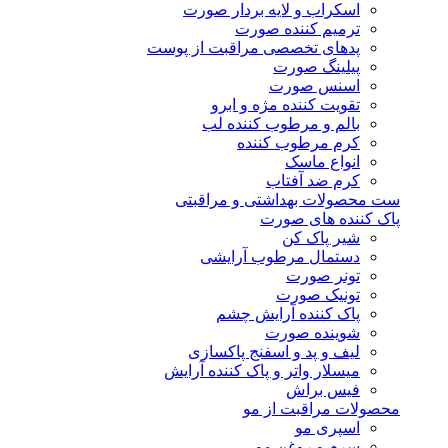
اسکراب و لایه بردار صورت
ترمیم کننده صورت
پدهای تخصصی مراقبت از پوست
پیلینگ صورت
اسنس صورت
تقویت کننده مژه و ابرو
بالم و مرطوب کننده لب
کرم مرطوب کننده
انواع ماسک
کرم ضد آفتاب
ست محصولات بهداشتی و مراقبتی
پاک کننده های صورت
شیر پاک کن
دستمال مرطوب آرایشی
تونر صورت
تونیک صورت
پاک کننده آرایش چشم
شوینده صورت
لیف و پد و اسفنج پاکسازی
میسلار واتر و پاک کننده آرایش
فیس براش
محصولات مراقبت از مو
اسپری مو
سرم و روغن مو