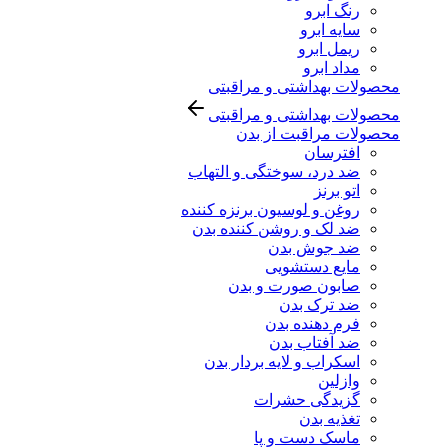
رنگ ابرو
سایه ابرو
ریمل ابرو
مداد ابرو
محصولات بهداشتی و مراقبتی
محصولات بهداشتی و مراقبتی
محصولات مراقبت از بدن
افترسان
ضد درد، سوختگی و التهاب
اتو برنز
روغن و لوسیون برنزه کننده
ضد لک و روشن کننده بدن
ضد جوش بدن
مایع دستشویی
صابون صورت و بدن
ضد ترک بدن
فرم دهنده بدن
ضد آفتاب بدن
اسکراب و لایه بردار بدن
وازلین
گزیدگی حشرات
تغذیه بدن
ماسک دست و پا