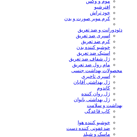
موم و وکس
افترشیو
خود تراش
کرم موبر صورت و بدن
دئودورانت و ضد تعریق
اسپری ضد تعریق
کرم ضد تعریق
خوشبو کننده بدن
استیک ضد تعریق
ژل شفاف ضد تعریق
مام رول ضد تعریق
محصولات بهداشت جنسی
اسپری تاخیری
ژل بهداشتی آقایان
کاندوم
ژل روان کننده
ژل بهداشتی بانوان
بهداشت و سلامت
کاپ قاعدگی
خوشبو کننده هوا
ضدعفونی کننده دست
ماسک و شیلد