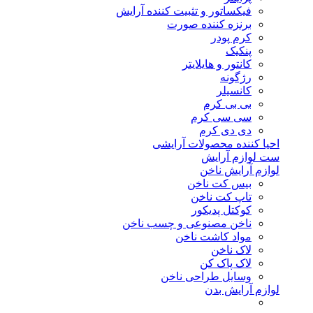
فیکساتور و تثبیت کننده آرایش
برنزه کننده صورت
کرم پودر
پنکیک
کانتور و هایلایتر
رژگونه
کانسیلر
بی بی کرم
سی سی کرم
دی دی کرم
احیا کننده محصولات آرایشی
ست لوازم آرایش
لوازم آرایش ناخن
بیس کت ناخن
تاپ کت ناخن
کوکتل پدیکور
ناخن مصنوعی و چسب ناخن
مواد کاشت ناخن
لاک ناخن
لاک پاک کن
وسایل طراحی ناخن
لوازم آرایش بدن