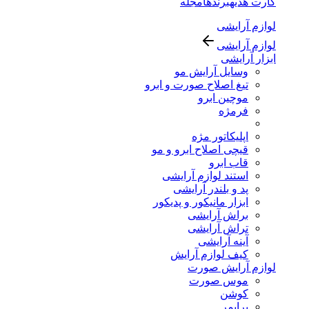
کارت هدیه
برندها
مجله
لوازم آرایشی
لوازم آرایشی
ابزار آرایشی
وسایل آرایش مو
تیغ اصلاح صورت و ابرو
موچین ابرو
فرمژه
اپلیکاتور مژه
قیچی اصلاح ابرو و مو
قاب ابرو
استند لوازم آرایشی
پد و بلندر آرایشی
ابزار مانیکور و پدیکور
براش آرایشی
تراش آرایشی
آینه آرایشی
کیف لوازم آرایش
لوازم آرایش صورت
موس صورت
کوشن
پرایمر