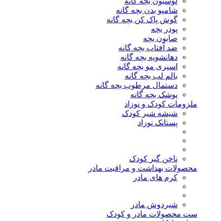
لوسیون بچه گانه
شامپو بدن بچه گانه
گوش پاک کن بچه گانه
پودر بچه
صابون بچه
ضد آفتاب بچه گانه
دهانشویه بچه گانه
اسپری مو بچه گانه
بالم لب بچه گانه
دستمال مرطوب بچه گانه
پوشک بچه گانه
ملزومات کودک و نوزاد
شیشه شیر کودک
پستانک نوزاد
ناخن گیر کودک
محصولات بهداشت و مراقبت مادر
کرم های مادر
شیردوش مادر
ست محصولات مادر و کودک