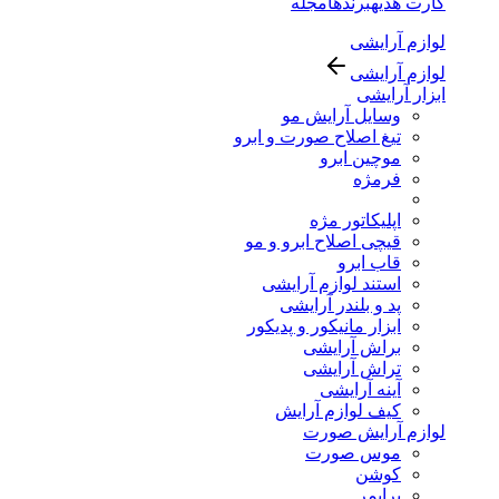
کارت هدیه
برندها
مجله
لوازم آرایشی
لوازم آرایشی
ابزار آرایشی
وسایل آرایش مو
تیغ اصلاح صورت و ابرو
موچین ابرو
فرمژه
اپلیکاتور مژه
قیچی اصلاح ابرو و مو
قاب ابرو
استند لوازم آرایشی
پد و بلندر آرایشی
ابزار مانیکور و پدیکور
براش آرایشی
تراش آرایشی
آینه آرایشی
کیف لوازم آرایش
لوازم آرایش صورت
موس صورت
کوشن
پرایمر