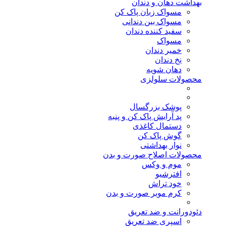
بهداشت دهان و دندان
مسواک زبان پاک کن
مسواک بین دندانی
سفید کننده دندان
مسواک
خمیر دندان
نخ دندان
دهان شویه
محصولات سلولزی
پوشک بزرگسال
پد آرایش پاک کن و پنبه
دستمال کاغذی
گوش پاک کن
نوار بهداشتی
محصولات اصلاح صورت و بدن
موم و وکس
افترشیو
خود تراش
کرم موبر صورت و بدن
دئودورانت و ضد تعریق
اسپری ضد تعریق