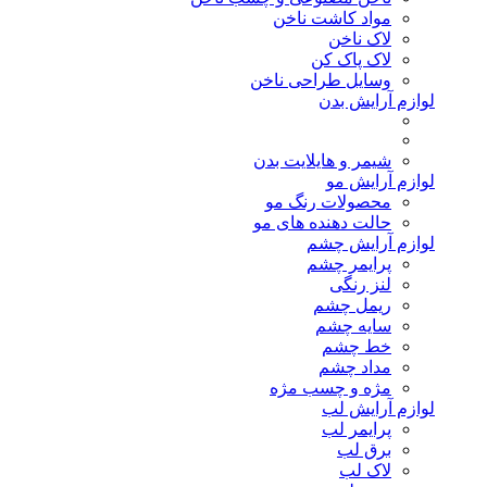
مواد کاشت ناخن
لاک ناخن
لاک پاک کن
وسایل طراحی ناخن
لوازم آرایش بدن
شیمر و هایلایت بدن
لوازم آرایش مو
محصولات رنگ مو
حالت دهنده های مو
لوازم آرایش چشم
پرایمر چشم
لنز رنگی
ریمل چشم
سایه چشم
خط چشم
مداد چشم
مژه و چسب مژه
لوازم آرایش لب
پرایمر لب
برق لب
لاک لب