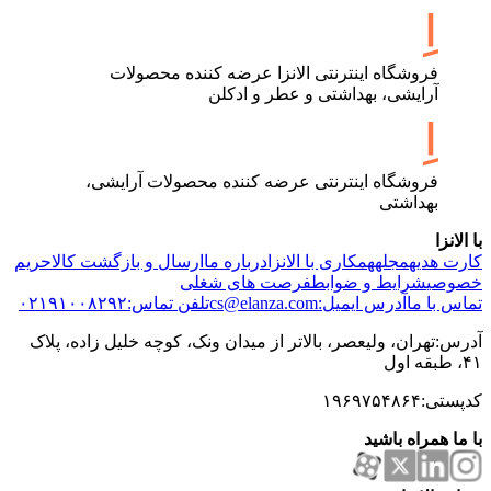
فروشگاه اینترنتی الانزا عرضه کننده محصولات
آرایشی، بهداشتی و عطر و ادکلن
فروشگاه اینترنتی عرضه کننده محصولات آرایشی،
بهداشتی
با الانزا
کارت هدیه
مجله
همکاری با الانزا
درباره ما
ارسال و بازگشت کالا
حریم
خصوصی
شرایط و ضوابط
فرصت های شغلی
تماس با ما
آدرس ایمیل:cs@elanza.com
تلفن تماس:۰۲۱۹۱۰۰۸۲۹۲
آدرس:تهران، ولیعصر، بالاتر از میدان ونک، کوچه خلیل زاده، پلاک
۴۱، طبقه اول
کدپستی:۱۹۶۹۷۵۴۸۶۴
با ما همراه باشید