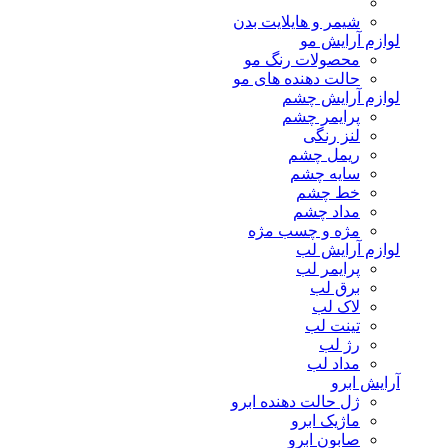
شیمر و هایلایت بدن
لوازم آرایش مو
محصولات رنگ مو
حالت دهنده های مو
لوازم آرایش چشم
پرایمر چشم
لنز رنگی
ریمل چشم
سایه چشم
خط چشم
مداد چشم
مژه و چسب مژه
لوازم آرایش لب
پرایمر لب
برق لب
لاک لب
تینت لب
رژ لب
مداد لب
آرایش ابرو
ژل حالت دهنده ابرو
ماژیک ابرو
صابون ابرو