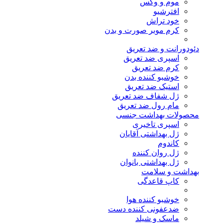
موم و وکس
افترشیو
خود تراش
کرم موبر صورت و بدن
دئودورانت و ضد تعریق
اسپری ضد تعریق
کرم ضد تعریق
خوشبو کننده بدن
استیک ضد تعریق
ژل شفاف ضد تعریق
مام رول ضد تعریق
محصولات بهداشت جنسی
اسپری تاخیری
ژل بهداشتی آقایان
کاندوم
ژل روان کننده
ژل بهداشتی بانوان
بهداشت و سلامت
کاپ قاعدگی
خوشبو کننده هوا
ضدعفونی کننده دست
ماسک و شیلد