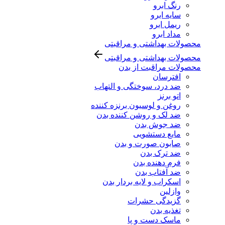
رنگ ابرو
سایه ابرو
ریمل ابرو
مداد ابرو
محصولات بهداشتی و مراقبتی
محصولات بهداشتی و مراقبتی
محصولات مراقبت از بدن
افترسان
ضد درد، سوختگی و التهاب
اتو برنز
روغن و لوسیون برنزه کننده
ضد لک و روشن کننده بدن
ضد جوش بدن
مایع دستشویی
صابون صورت و بدن
ضد ترک بدن
فرم دهنده بدن
ضد آفتاب بدن
اسکراب و لایه بردار بدن
وازلین
گزیدگی حشرات
تغذیه بدن
ماسک دست و پا