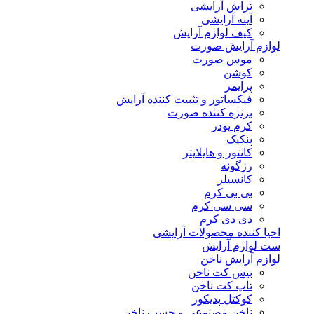
تراش آرایشی
آینه آرایشی
کیف لوازم آرایش
لوازم آرایش صورت
موس صورت
کوشن
پرایمر
فیکساتور و تثبیت کننده آرایش
برنزه کننده صورت
کرم پودر
پنکیک
کانتور و هایلایتر
رژگونه
کانسیلر
بی بی کرم
سی سی کرم
دی دی کرم
احیا کننده محصولات آرایشی
ست لوازم آرایش
لوازم آرایش ناخن
بیس کت ناخن
تاپ کت ناخن
کوکتل پدیکور
ناخن مصنوعی و چسب ناخن