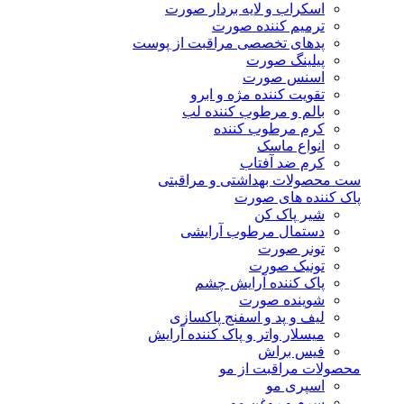
اسکراب و لایه بردار صورت
ترمیم کننده صورت
پدهای تخصصی مراقبت از پوست
پیلینگ صورت
اسنس صورت
تقویت کننده مژه و ابرو
بالم و مرطوب کننده لب
کرم مرطوب کننده
انواع ماسک
کرم ضد آفتاب
ست محصولات بهداشتی و مراقبتی
پاک کننده های صورت
شیر پاک کن
دستمال مرطوب آرایشی
تونر صورت
تونیک صورت
پاک کننده آرایش چشم
شوینده صورت
لیف و پد و اسفنج پاکسازی
میسلار واتر و پاک کننده آرایش
فیس براش
محصولات مراقبت از مو
اسپری مو
سرم و روغن مو