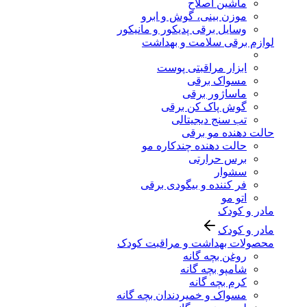
ماشین اصلاح
موزن بینی، گوش و ابرو
وسایل برقی پدیکور و مانیکور
لوازم برقی سلامت و بهداشت
ابزار مراقبتی پوست
مسواک برقی
ماساژور برقی
گوش پاک کن برقی
تب سنج دیجیتالی
حالت دهنده مو برقی
حالت دهنده چندکاره مو
برس حرارتی
سشوار
فر کننده و بیگودی برقی
اتو مو
مادر و کودک
مادر و کودک
محصولات بهداشت و مراقبت کودک
روغن بچه گانه
شامپو بچه گانه
کرم بچه گانه
مسواک و خمیردندان بچه گانه