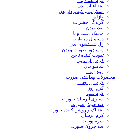
فرم دهنده بدن
ضد آفتاب بدن
اسکراب و لایه بردار بدن
وازلین
گزیدگی حشرات
تغذیه بدن
ماسک دست و پا
دستمال مرطوب
ژل شستشوی بدن
ماساژور صورت و بدن
تقویت کننده ناخن
کرم و لوسیون
شامپو بدن
روغن بدن
محصولات بهداشتی صورت
کرم دور چشم
کرم روز
کرم شب
اسپری آبرسان صورت
ضد جوش صورت
ضد لک و روشن کننده صورت
کرم آبرسان
سرم پوست
ضد چروک صورت