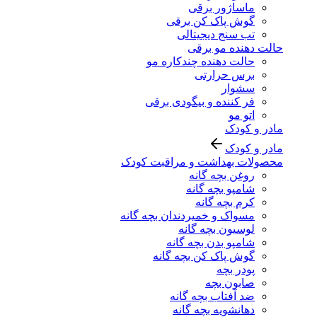
ماساژور برقی
گوش پاک کن برقی
تب سنج دیجیتالی
حالت دهنده مو برقی
حالت دهنده چندکاره مو
برس حرارتی
سشوار
فر کننده و بیگودی برقی
اتو مو
مادر و کودک
مادر و کودک
محصولات بهداشت و مراقبت کودک
روغن بچه گانه
شامپو بچه گانه
کرم بچه گانه
مسواک و خمیردندان بچه گانه
لوسیون بچه گانه
شامپو بدن بچه گانه
گوش پاک کن بچه گانه
پودر بچه
صابون بچه
ضد آفتاب بچه گانه
دهانشویه بچه گانه