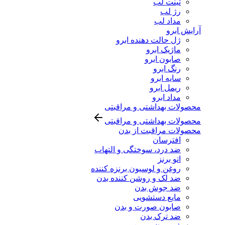
تینت لب
رژ لب
مداد لب
آرایش ابرو
ژل حالت دهنده ابرو
ماژیک ابرو
صابون ابرو
رنگ ابرو
سایه ابرو
ریمل ابرو
مداد ابرو
محصولات بهداشتی و مراقبتی
محصولات بهداشتی و مراقبتی
محصولات مراقبت از بدن
افترسان
ضد درد، سوختگی و التهاب
اتو برنز
روغن و لوسیون برنزه کننده
ضد لک و روشن کننده بدن
ضد جوش بدن
مایع دستشویی
صابون صورت و بدن
ضد ترک بدن