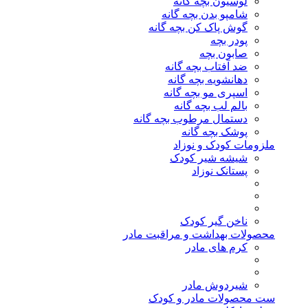
لوسیون بچه گانه
شامپو بدن بچه گانه
گوش پاک کن بچه گانه
پودر بچه
صابون بچه
ضد آفتاب بچه گانه
دهانشویه بچه گانه
اسپری مو بچه گانه
بالم لب بچه گانه
دستمال مرطوب بچه گانه
پوشک بچه گانه
ملزومات کودک و نوزاد
شیشه شیر کودک
پستانک نوزاد
ناخن گیر کودک
محصولات بهداشت و مراقبت مادر
کرم های مادر
شیردوش مادر
ست محصولات مادر و کودک