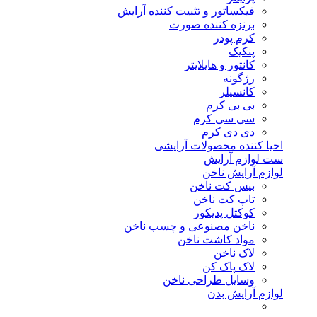
فیکساتور و تثبیت کننده آرایش
برنزه کننده صورت
کرم پودر
پنکیک
کانتور و هایلایتر
رژگونه
کانسیلر
بی بی کرم
سی سی کرم
دی دی کرم
احیا کننده محصولات آرایشی
ست لوازم آرایش
لوازم آرایش ناخن
بیس کت ناخن
تاپ کت ناخن
کوکتل پدیکور
ناخن مصنوعی و چسب ناخن
مواد کاشت ناخن
لاک ناخن
لاک پاک کن
وسایل طراحی ناخن
لوازم آرایش بدن