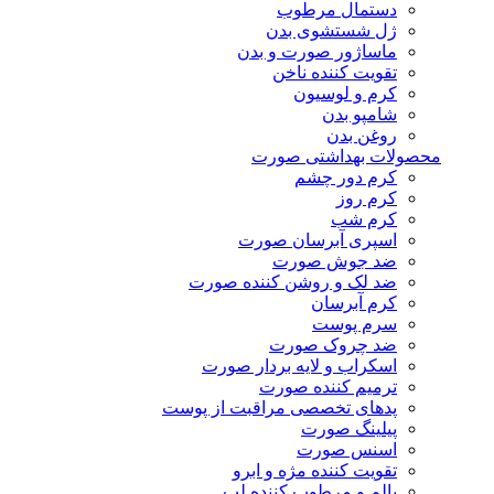
دستمال مرطوب
ژل شستشوی بدن
ماساژور صورت و بدن
تقویت کننده ناخن
کرم و لوسیون
شامپو بدن
روغن بدن
محصولات بهداشتی صورت
کرم دور چشم
کرم روز
کرم شب
اسپری آبرسان صورت
ضد جوش صورت
ضد لک و روشن کننده صورت
کرم آبرسان
سرم پوست
ضد چروک صورت
اسکراب و لایه بردار صورت
ترمیم کننده صورت
پدهای تخصصی مراقبت از پوست
پیلینگ صورت
اسنس صورت
تقویت کننده مژه و ابرو
بالم و مرطوب کننده لب