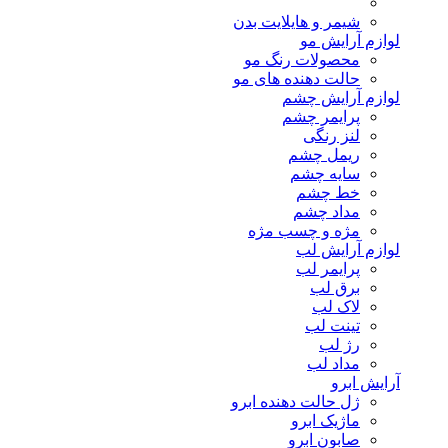
شیمر و هایلایت بدن
لوازم آرایش مو
محصولات رنگ مو
حالت دهنده های مو
لوازم آرایش چشم
پرایمر چشم
لنز رنگی
ریمل چشم
سایه چشم
خط چشم
مداد چشم
مژه و چسب مژه
لوازم آرایش لب
پرایمر لب
برق لب
لاک لب
تینت لب
رژ لب
مداد لب
آرایش ابرو
ژل حالت دهنده ابرو
ماژیک ابرو
صابون ابرو