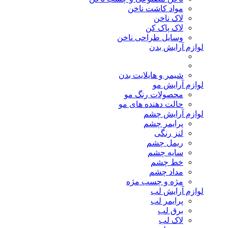
مواد کاشت ناخن
لاک ناخن
لاک پاک کن
وسایل طراحی ناخن
لوازم آرایش بدن
شیمر و هایلایت بدن
لوازم آرایش مو
محصولات رنگ مو
حالت دهنده های مو
لوازم آرایش چشم
پرایمر چشم
لنز رنگی
ریمل چشم
سایه چشم
خط چشم
مداد چشم
مژه و چسب مژه
لوازم آرایش لب
پرایمر لب
برق لب
لاک لب