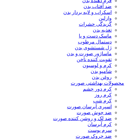
فرم دهنده بدن
ضد آفتاب بدن
اسکراب و لایه بردار بدن
وازلین
گزیدگی حشرات
تغذیه بدن
ماسک دست و پا
دستمال مرطوب
ژل شستشوی بدن
ماساژور صورت و بدن
تقویت کننده ناخن
کرم و لوسیون
شامپو بدن
روغن بدن
محصولات بهداشتی صورت
کرم دور چشم
کرم روز
کرم شب
اسپری آبرسان صورت
ضد جوش صورت
ضد لک و روشن کننده صورت
کرم آبرسان
سرم پوست
ضد چروک صورت