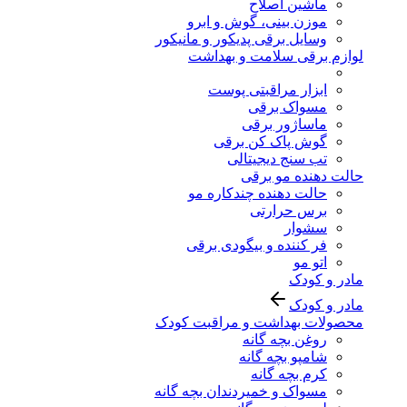
ماشین اصلاح
موزن بینی، گوش و ابرو
وسایل برقی پدیکور و مانیکور
لوازم برقی سلامت و بهداشت
ابزار مراقبتی پوست
مسواک برقی
ماساژور برقی
گوش پاک کن برقی
تب سنج دیجیتالی
حالت دهنده مو برقی
حالت دهنده چندکاره مو
برس حرارتی
سشوار
فر کننده و بیگودی برقی
اتو مو
مادر و کودک
مادر و کودک
محصولات بهداشت و مراقبت کودک
روغن بچه گانه
شامپو بچه گانه
کرم بچه گانه
مسواک و خمیردندان بچه گانه