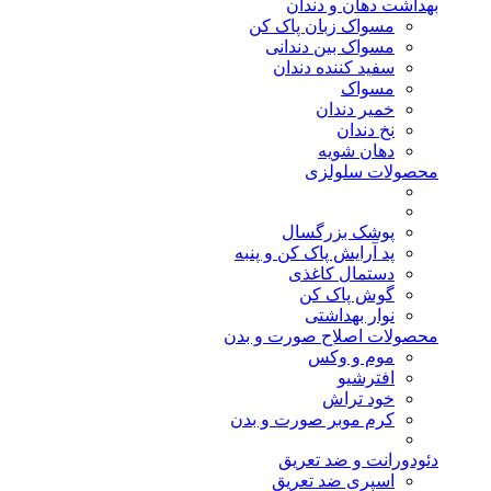
بهداشت دهان و دندان
مسواک زبان پاک کن
مسواک بین دندانی
سفید کننده دندان
مسواک
خمیر دندان
نخ دندان
دهان شویه
محصولات سلولزی
پوشک بزرگسال
پد آرایش پاک کن و پنبه
دستمال کاغذی
گوش پاک کن
نوار بهداشتی
محصولات اصلاح صورت و بدن
موم و وکس
افترشیو
خود تراش
کرم موبر صورت و بدن
دئودورانت و ضد تعریق
اسپری ضد تعریق