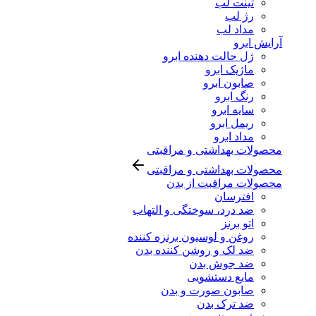
تینت لب
رژ لب
مداد لب
آرایش ابرو
ژل حالت دهنده ابرو
ماژیک ابرو
صابون ابرو
رنگ ابرو
سایه ابرو
ریمل ابرو
مداد ابرو
محصولات بهداشتی و مراقبتی
محصولات بهداشتی و مراقبتی
محصولات مراقبت از بدن
افترسان
ضد درد، سوختگی و التهاب
اتو برنز
روغن و لوسیون برنزه کننده
ضد لک و روشن کننده بدن
ضد جوش بدن
مایع دستشویی
صابون صورت و بدن
ضد ترک بدن