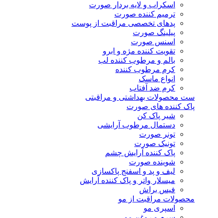
اسکراب و لایه بردار صورت
ترمیم کننده صورت
پدهای تخصصی مراقبت از پوست
پیلینگ صورت
اسنس صورت
تقویت کننده مژه و ابرو
بالم و مرطوب کننده لب
کرم مرطوب کننده
انواع ماسک
کرم ضد آفتاب
ست محصولات بهداشتی و مراقبتی
پاک کننده های صورت
شیر پاک کن
دستمال مرطوب آرایشی
تونر صورت
تونیک صورت
پاک کننده آرایش چشم
شوینده صورت
لیف و پد و اسفنج پاکسازی
میسلار واتر و پاک کننده آرایش
فیس براش
محصولات مراقبت از مو
اسپری مو
سرم و روغن مو