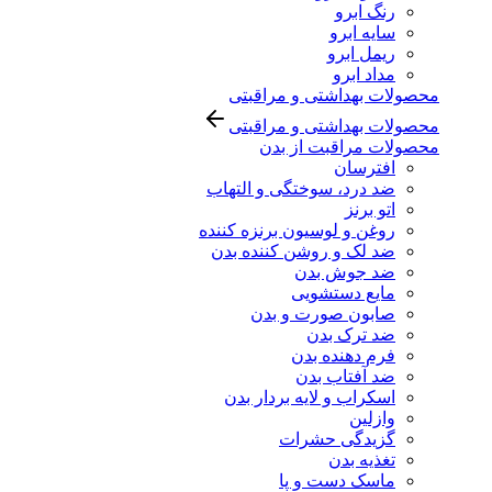
رنگ ابرو
سایه ابرو
ریمل ابرو
مداد ابرو
محصولات بهداشتی و مراقبتی
محصولات بهداشتی و مراقبتی
محصولات مراقبت از بدن
افترسان
ضد درد، سوختگی و التهاب
اتو برنز
روغن و لوسیون برنزه کننده
ضد لک و روشن کننده بدن
ضد جوش بدن
مایع دستشویی
صابون صورت و بدن
ضد ترک بدن
فرم دهنده بدن
ضد آفتاب بدن
اسکراب و لایه بردار بدن
وازلین
گزیدگی حشرات
تغذیه بدن
ماسک دست و پا