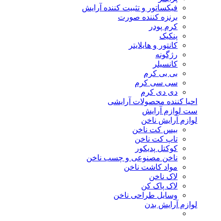
فیکساتور و تثبیت کننده آرایش
برنزه کننده صورت
کرم پودر
پنکیک
کانتور و هایلایتر
رژگونه
کانسیلر
بی بی کرم
سی سی کرم
دی دی کرم
احیا کننده محصولات آرایشی
ست لوازم آرایش
لوازم آرایش ناخن
بیس کت ناخن
تاپ کت ناخن
کوکتل پدیکور
ناخن مصنوعی و چسب ناخن
مواد کاشت ناخن
لاک ناخن
لاک پاک کن
وسایل طراحی ناخن
لوازم آرایش بدن