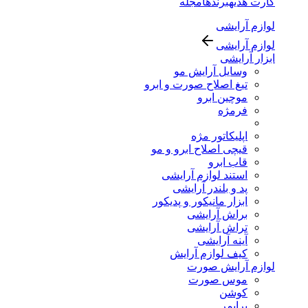
کارت هدیه
برندها
مجله
لوازم آرایشی
لوازم آرایشی
ابزار آرایشی
وسایل آرایش مو
تیغ اصلاح صورت و ابرو
موچین ابرو
فرمژه
اپلیکاتور مژه
قیچی اصلاح ابرو و مو
قاب ابرو
استند لوازم آرایشی
پد و بلندر آرایشی
ابزار مانیکور و پدیکور
براش آرایشی
تراش آرایشی
آینه آرایشی
کیف لوازم آرایش
لوازم آرایش صورت
موس صورت
کوشن
پرایمر