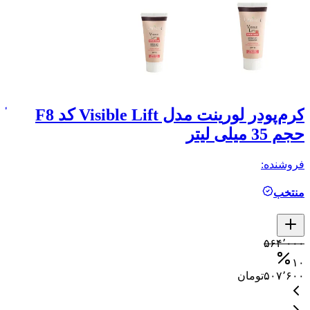
کرم‌پودر لورینت مدل Visible Lift کد F8
حجم 35 میلی لیتر
حجم
فروشنده:
فر
منتخب
م
۰
۵۶۴٬۰۰۰
۰
۱۰
۵۰۷٬۶۰۰
تومان
۰