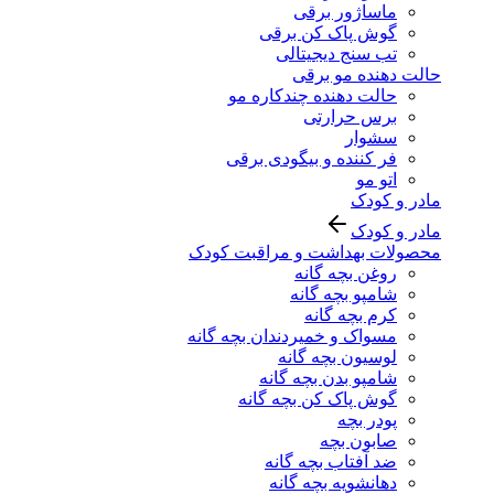
ماساژور برقی
گوش پاک کن برقی
تب سنج دیجیتالی
حالت دهنده مو برقی
حالت دهنده چندکاره مو
برس حرارتی
سشوار
فر کننده و بیگودی برقی
اتو مو
مادر و کودک
مادر و کودک
محصولات بهداشت و مراقبت کودک
روغن بچه گانه
شامپو بچه گانه
کرم بچه گانه
مسواک و خمیردندان بچه گانه
لوسیون بچه گانه
شامپو بدن بچه گانه
گوش پاک کن بچه گانه
پودر بچه
صابون بچه
ضد آفتاب بچه گانه
دهانشویه بچه گانه