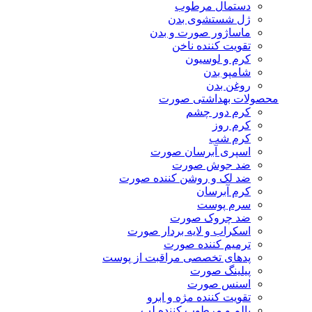
دستمال مرطوب
ژل شستشوی بدن
ماساژور صورت و بدن
تقویت کننده ناخن
کرم و لوسیون
شامپو بدن
روغن بدن
محصولات بهداشتی صورت
کرم دور چشم
کرم روز
کرم شب
اسپری آبرسان صورت
ضد جوش صورت
ضد لک و روشن کننده صورت
کرم آبرسان
سرم پوست
ضد چروک صورت
اسکراب و لایه بردار صورت
ترمیم کننده صورت
پدهای تخصصی مراقبت از پوست
پیلینگ صورت
اسنس صورت
تقویت کننده مژه و ابرو
بالم و مرطوب کننده لب