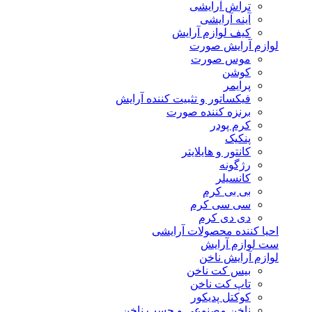
تراش آرایشی
آینه آرایشی
کیف لوازم آرایش
لوازم آرایش صورت
موس صورت
کوشن
پرایمر
فیکساتور و تثبیت کننده آرایش
برنزه کننده صورت
کرم پودر
پنکیک
کانتور و هایلایتر
رژگونه
کانسیلر
بی بی کرم
سی سی کرم
دی دی کرم
احیا کننده محصولات آرایشی
ست لوازم آرایش
لوازم آرایش ناخن
بیس کت ناخن
تاپ کت ناخن
کوکتل پدیکور
ناخن مصنوعی و چسب ناخن