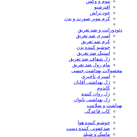
موم و وکس
افترشیو
خود تراش
کرم موبر صورت و بدن
دئودورانت و ضد تعریق
اسپری ضد تعریق
کرم ضد تعریق
خوشبو کننده بدن
استیک ضد تعریق
ژل شفاف ضد تعریق
مام رول ضد تعریق
محصولات بهداشت جنسی
اسپری تاخیری
ژل بهداشتی آقایان
کاندوم
ژل روان کننده
ژل بهداشتی بانوان
بهداشت و سلامت
کاپ قاعدگی
خوشبو کننده هوا
ضدعفونی کننده دست
ماسک و شیلد