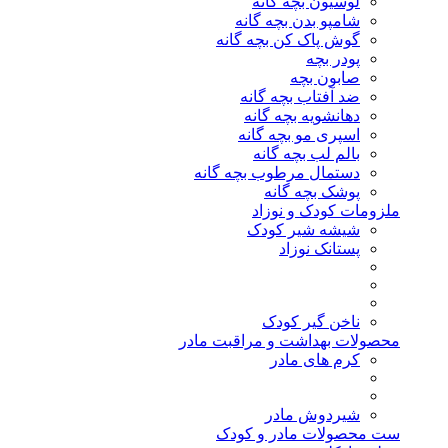
لوسیون بچه گانه
شامپو بدن بچه گانه
گوش پاک کن بچه گانه
پودر بچه
صابون بچه
ضد آفتاب بچه گانه
دهانشویه بچه گانه
اسپری مو بچه گانه
بالم لب بچه گانه
دستمال مرطوب بچه گانه
پوشک بچه گانه
ملزومات کودک و نوزاد
شیشه شیر کودک
پستانک نوزاد
ناخن گیر کودک
محصولات بهداشت و مراقبت مادر
کرم های مادر
شیردوش مادر
ست محصولات مادر و کودک