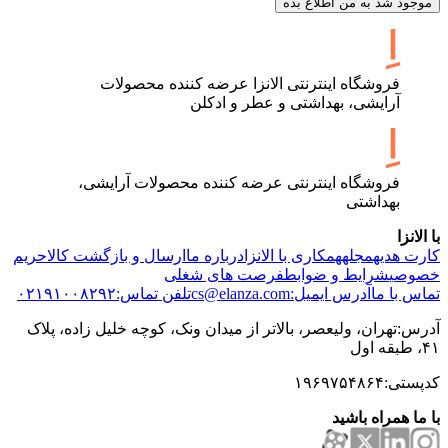
موجود شد به من اطلاع بده
فروشگاه اینترنتی الانزا عرضه کننده محصولات
آرایشی، بهداشتی و عطر و ادکلن
فروشگاه اینترنتی عرضه کننده محصولات آرایشی،
بهداشتی
با الانزا
کارت هدیه
مجله
همکاری با الانزا
درباره ما
ارسال و بازگشت کالا
حریم
خصوصی
شرایط و ضوابط
فرصت های شغلی
تماس با ما
آدرس ایمیل:cs@elanza.com
تلفن تماس:۰۲۱۹۱۰۰۸۲۹۲
آدرس:تهران، ولیعصر، بالاتر از میدان ونک، کوچه خلیل زاده، پلاک
۴۱، طبقه اول
کدپستی:۱۹۶۹۷۵۴۸۶۴
با ما همراه باشید