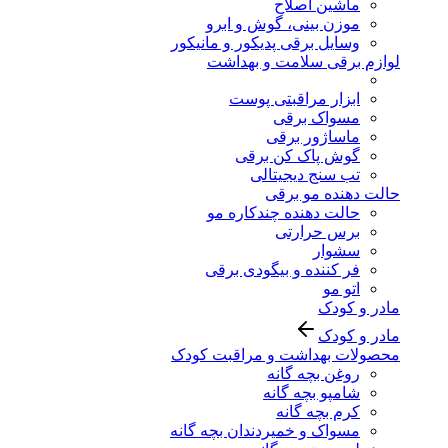
ماشین اصلاح
موزن بینی، گوش و ابرو
وسایل برقی پدیکور و مانیکور
لوازم برقی سلامت و بهداشت
ابزار مراقبتی پوست
مسواک برقی
ماساژور برقی
گوش پاک کن برقی
تب سنج دیجیتالی
حالت دهنده مو برقی
حالت دهنده چندکاره مو
برس حرارتی
سشوار
فر کننده و بیگودی برقی
اتو مو
مادر و کودک
مادر و کودک
محصولات بهداشت و مراقبت کودک
روغن بچه گانه
شامپو بچه گانه
کرم بچه گانه
مسواک و خمیردندان بچه گانه