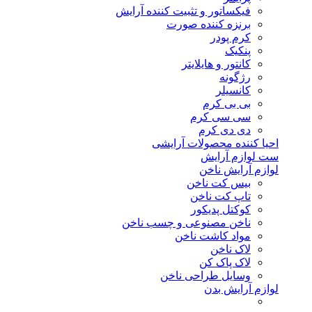
فیکساتور و تثبیت کننده آرایش
برنزه کننده صورت
کرم پودر
پنکیک
کانتور و هایلایتر
رژگونه
کانسیلر
بی بی کرم
سی سی کرم
دی دی کرم
احیا کننده محصولات آرایشی
ست لوازم آرایش
لوازم آرایش ناخن
بیس کت ناخن
تاپ کت ناخن
کوکتل پدیکور
ناخن مصنوعی و چسب ناخن
مواد کاشت ناخن
لاک ناخن
لاک پاک کن
وسایل طراحی ناخن
لوازم آرایش بدن