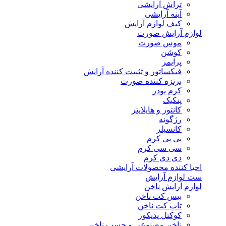
تراش آرایشی
آینه آرایشی
کیف لوازم آرایش
لوازم آرایش صورت
موس صورت
کوشن
پرایمر
فیکساتور و تثبیت کننده آرایش
برنزه کننده صورت
کرم پودر
پنکیک
کانتور و هایلایتر
رژگونه
کانسیلر
بی بی کرم
سی سی کرم
دی دی کرم
احیا کننده محصولات آرایشی
ست لوازم آرایش
لوازم آرایش ناخن
بیس کت ناخن
تاپ کت ناخن
کوکتل پدیکور
ناخن مصنوعی و چسب ناخن