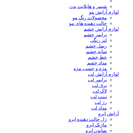
شیمر و هایلایت بدن
لوازم آرایش مو
محصولات رنگ مو
حالت دهنده های مو
لوازم آرایش چشم
پرایمر چشم
لنز رنگی
ریمل چشم
سایه چشم
خط چشم
مداد چشم
مژه و چسب مژه
لوازم آرایش لب
پرایمر لب
برق لب
لاک لب
تینت لب
رژ لب
مداد لب
آرایش ابرو
ژل حالت دهنده ابرو
ماژیک ابرو
صابون ابرو