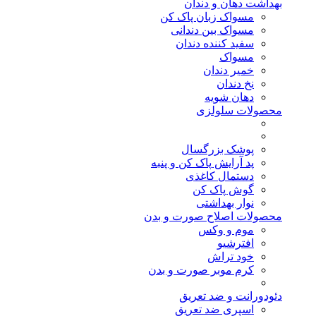
بهداشت دهان و دندان
مسواک زبان پاک کن
مسواک بین دندانی
سفید کننده دندان
مسواک
خمیر دندان
نخ دندان
دهان شویه
محصولات سلولزی
پوشک بزرگسال
پد آرایش پاک کن و پنبه
دستمال کاغذی
گوش پاک کن
نوار بهداشتی
محصولات اصلاح صورت و بدن
موم و وکس
افترشیو
خود تراش
کرم موبر صورت و بدن
دئودورانت و ضد تعریق
اسپری ضد تعریق