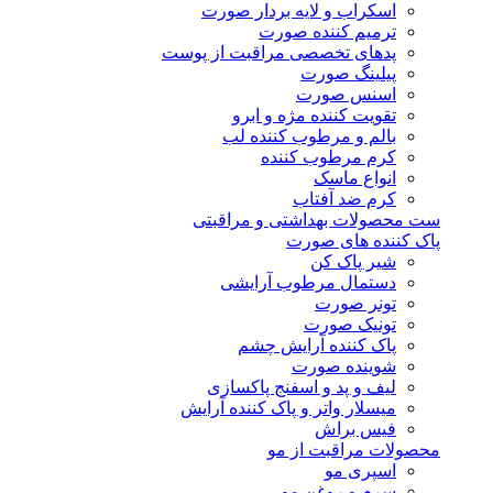
اسکراب و لایه بردار صورت
ترمیم کننده صورت
پدهای تخصصی مراقبت از پوست
پیلینگ صورت
اسنس صورت
تقویت کننده مژه و ابرو
بالم و مرطوب کننده لب
کرم مرطوب کننده
انواع ماسک
کرم ضد آفتاب
ست محصولات بهداشتی و مراقبتی
پاک کننده های صورت
شیر پاک کن
دستمال مرطوب آرایشی
تونر صورت
تونیک صورت
پاک کننده آرایش چشم
شوینده صورت
لیف و پد و اسفنج پاکسازی
میسلار واتر و پاک کننده آرایش
فیس براش
محصولات مراقبت از مو
اسپری مو
سرم و روغن مو