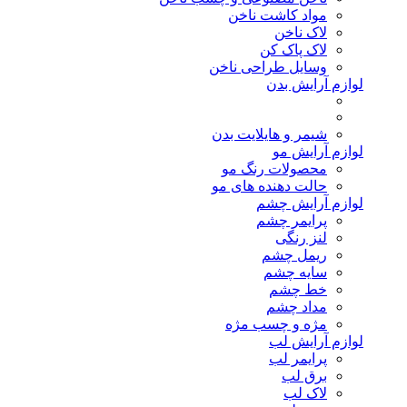
مواد کاشت ناخن
لاک ناخن
لاک پاک کن
وسایل طراحی ناخن
لوازم آرایش بدن
شیمر و هایلایت بدن
لوازم آرایش مو
محصولات رنگ مو
حالت دهنده های مو
لوازم آرایش چشم
پرایمر چشم
لنز رنگی
ریمل چشم
سایه چشم
خط چشم
مداد چشم
مژه و چسب مژه
لوازم آرایش لب
پرایمر لب
برق لب
لاک لب