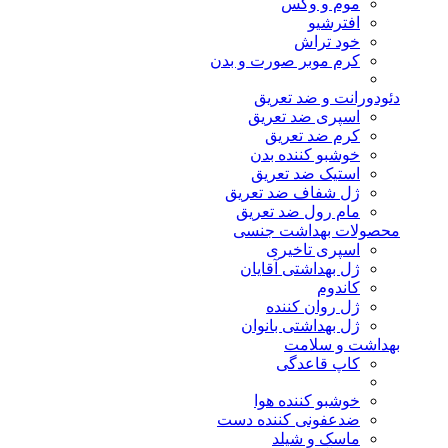
موم و وکس
افترشیو
خود تراش
کرم موبر صورت و بدن
دئودورانت و ضد تعریق
اسپری ضد تعریق
کرم ضد تعریق
خوشبو کننده بدن
استیک ضد تعریق
ژل شفاف ضد تعریق
مام رول ضد تعریق
محصولات بهداشت جنسی
اسپری تاخیری
ژل بهداشتی آقایان
کاندوم
ژل روان کننده
ژل بهداشتی بانوان
بهداشت و سلامت
کاپ قاعدگی
خوشبو کننده هوا
ضدعفونی کننده دست
ماسک و شیلد