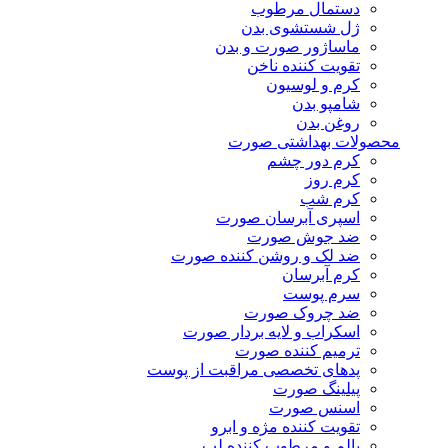
دستمال مرطوب
ژل شستشوی بدن
ماساژور صورت و بدن
تقویت کننده ناخن
کرم و لوسیون
شامپو بدن
روغن بدن
محصولات بهداشتی صورت
کرم دور چشم
کرم روز
کرم شب
اسپری آبرسان صورت
ضد جوش صورت
ضد لک و روشن کننده صورت
کرم آبرسان
سرم پوست
ضد چروک صورت
اسکراب و لایه بردار صورت
ترمیم کننده صورت
پدهای تخصصی مراقبت از پوست
پیلینگ صورت
اسنس صورت
تقویت کننده مژه و ابرو
بالم و مرطوب کننده لب