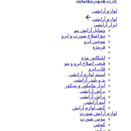
کارت هدیه
برندها
مجله
لوازم آرایشی
لوازم آرایشی
ابزار آرایشی
وسایل آرایش مو
تیغ اصلاح صورت و ابرو
موچین ابرو
فرمژه
اپلیکاتور مژه
قیچی اصلاح ابرو و مو
قاب ابرو
استند لوازم آرایشی
پد و بلندر آرایشی
ابزار مانیکور و پدیکور
براش آرایشی
تراش آرایشی
آینه آرایشی
کیف لوازم آرایش
لوازم آرایش صورت
موس صورت
کوشن
پرایمر