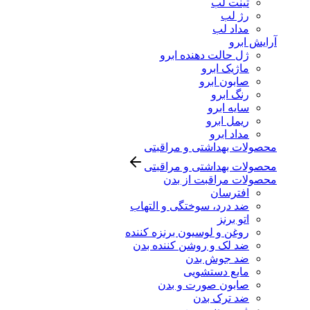
تینت لب
رژ لب
مداد لب
آرایش ابرو
ژل حالت دهنده ابرو
ماژیک ابرو
صابون ابرو
رنگ ابرو
سایه ابرو
ریمل ابرو
مداد ابرو
محصولات بهداشتی و مراقبتی
محصولات بهداشتی و مراقبتی
محصولات مراقبت از بدن
افترسان
ضد درد، سوختگی و التهاب
اتو برنز
روغن و لوسیون برنزه کننده
ضد لک و روشن کننده بدن
ضد جوش بدن
مایع دستشویی
صابون صورت و بدن
ضد ترک بدن