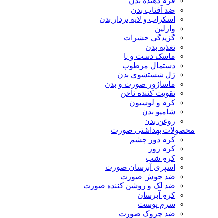
فرم دهنده بدن
ضد آفتاب بدن
اسکراب و لایه بردار بدن
وازلین
گزیدگی حشرات
تغذیه بدن
ماسک دست و پا
دستمال مرطوب
ژل شستشوی بدن
ماساژور صورت و بدن
تقویت کننده ناخن
کرم و لوسیون
شامپو بدن
روغن بدن
محصولات بهداشتی صورت
کرم دور چشم
کرم روز
کرم شب
اسپری آبرسان صورت
ضد جوش صورت
ضد لک و روشن کننده صورت
کرم آبرسان
سرم پوست
ضد چروک صورت