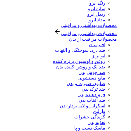
رنگ ابرو
سایه ابرو
ریمل ابرو
مداد ابرو
محصولات بهداشتی و مراقبتی
محصولات بهداشتی و مراقبتی
محصولات مراقبت از بدن
افترسان
ضد درد، سوختگی و التهاب
اتو برنز
روغن و لوسیون برنزه کننده
ضد لک و روشن کننده بدن
ضد جوش بدن
مایع دستشویی
صابون صورت و بدن
ضد ترک بدن
فرم دهنده بدن
ضد آفتاب بدن
اسکراب و لایه بردار بدن
وازلین
گزیدگی حشرات
تغذیه بدن
ماسک دست و پا