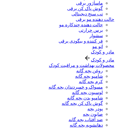
ماساژور برقی
گوش پاک کن برقی
تب سنج دیجیتالی
حالت دهنده مو برقی
حالت دهنده چندکاره مو
برس حرارتی
سشوار
فر کننده و بیگودی برقی
اتو مو
مادر و کودک
مادر و کودک
محصولات بهداشت و مراقبت کودک
روغن بچه گانه
شامپو بچه گانه
کرم بچه گانه
مسواک و خمیردندان بچه گانه
لوسیون بچه گانه
شامپو بدن بچه گانه
گوش پاک کن بچه گانه
پودر بچه
صابون بچه
ضد آفتاب بچه گانه
دهانشویه بچه گانه