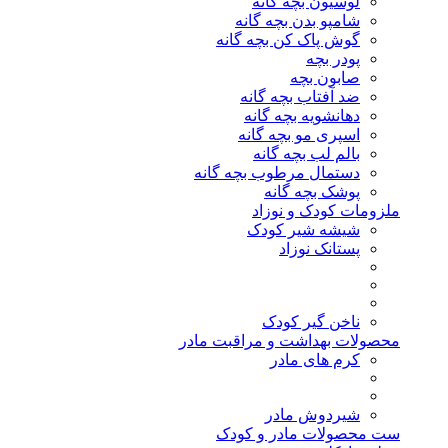
لوسیون بچه گانه
شامپو بدن بچه گانه
گوش پاک کن بچه گانه
پودر بچه
صابون بچه
ضد آفتاب بچه گانه
دهانشویه بچه گانه
اسپری مو بچه گانه
بالم لب بچه گانه
دستمال مرطوب بچه گانه
پوشک بچه گانه
ملزومات کودک و نوزاد
شیشه شیر کودک
پستانک نوزاد
ناخن گیر کودک
محصولات بهداشت و مراقبت مادر
کرم های مادر
شیردوش مادر
ست محصولات مادر و کودک