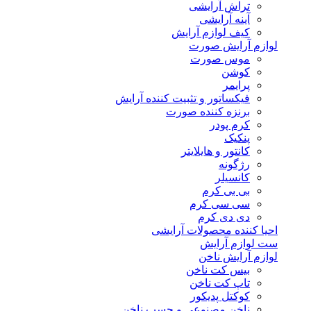
تراش آرایشی
آینه آرایشی
کیف لوازم آرایش
لوازم آرایش صورت
موس صورت
کوشن
پرایمر
فیکساتور و تثبیت کننده آرایش
برنزه کننده صورت
کرم پودر
پنکیک
کانتور و هایلایتر
رژگونه
کانسیلر
بی بی کرم
سی سی کرم
دی دی کرم
احیا کننده محصولات آرایشی
ست لوازم آرایش
لوازم آرایش ناخن
بیس کت ناخن
تاپ کت ناخن
کوکتل پدیکور
ناخن مصنوعی و چسب ناخن