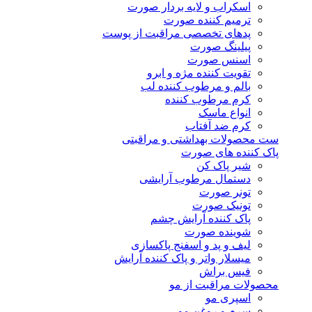
اسکراب و لایه بردار صورت
ترمیم کننده صورت
پدهای تخصصی مراقبت از پوست
پیلینگ صورت
اسنس صورت
تقویت کننده مژه و ابرو
بالم و مرطوب کننده لب
کرم مرطوب کننده
انواع ماسک
کرم ضد آفتاب
ست محصولات بهداشتی و مراقبتی
پاک کننده های صورت
شیر پاک کن
دستمال مرطوب آرایشی
تونر صورت
تونیک صورت
پاک کننده آرایش چشم
شوینده صورت
لیف و پد و اسفنج پاکسازی
میسلار واتر و پاک کننده آرایش
فیس براش
محصولات مراقبت از مو
اسپری مو
سرم و روغن مو