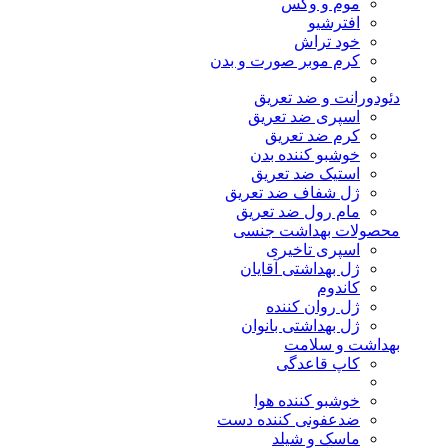
موم و وکس
افترشیو
خود تراش
کرم موبر صورت و بدن
دئودورانت و ضد تعریق
اسپری ضد تعریق
کرم ضد تعریق
خوشبو کننده بدن
استیک ضد تعریق
ژل شفاف ضد تعریق
مام رول ضد تعریق
محصولات بهداشت جنسی
اسپری تاخیری
ژل بهداشتی آقایان
کاندوم
ژل روان کننده
ژل بهداشتی بانوان
بهداشت و سلامت
کاپ قاعدگی
خوشبو کننده هوا
ضدعفونی کننده دست
ماسک و شیلد