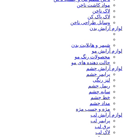
مواد کاشت ناخن
لاک ناخن
لاک پاک کن
وسایل طراحی ناخن
لوازم آرایش بدن
شیمر و هایلایت بدن
لوازم آرایش مو
محصولات رنگ مو
حالت دهنده های مو
لوازم آرایش چشم
پرایمر چشم
لنز رنگی
ریمل چشم
سایه چشم
خط چشم
مداد چشم
مژه و چسب مژه
لوازم آرایش لب
پرایمر لب
برق لب
لاک لب