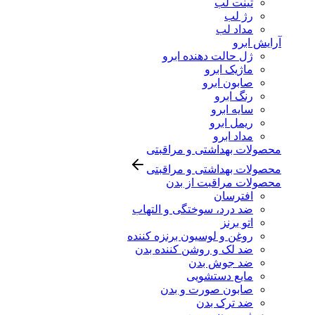
تینت لب
رژ لب
مداد لب
آرایش ابرو
ژل حالت دهنده ابرو
ماژیک ابرو
صابون ابرو
رنگ ابرو
سایه ابرو
ریمل ابرو
مداد ابرو
محصولات بهداشتی و مراقبتی
محصولات بهداشتی و مراقبتی
محصولات مراقبت از بدن
افترسان
ضد درد، سوختگی و التهاب
اتو برنز
روغن و لوسیون برنزه کننده
ضد لک و روشن کننده بدن
ضد جوش بدن
مایع دستشویی
صابون صورت و بدن
ضد ترک بدن