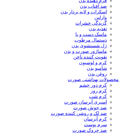
فرم دهنده بدن
ضد آفتاب بدن
اسکراب و لایه بردار بدن
وازلین
گزیدگی حشرات
تغذیه بدن
ماسک دست و پا
دستمال مرطوب
ژل شستشوی بدن
ماساژور صورت و بدن
تقویت کننده ناخن
کرم و لوسیون
شامپو بدن
روغن بدن
محصولات بهداشتی صورت
کرم دور چشم
کرم روز
کرم شب
اسپری آبرسان صورت
ضد جوش صورت
ضد لک و روشن کننده صورت
کرم آبرسان
سرم پوست
ضد چروک صورت