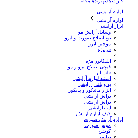
کارت هدیه
برندها
مجله
لوازم آرایشی
لوازم آرایشی
ابزار آرایشی
وسایل آرایش مو
تیغ اصلاح صورت و ابرو
موچین ابرو
فرمژه
اپلیکاتور مژه
قیچی اصلاح ابرو و مو
قاب ابرو
استند لوازم آرایشی
پد و بلندر آرایشی
ابزار مانیکور و پدیکور
براش آرایشی
تراش آرایشی
آینه آرایشی
کیف لوازم آرایش
لوازم آرایش صورت
موس صورت
کوشن
پرایمر