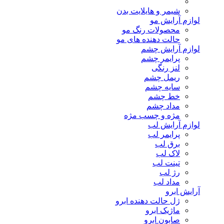
شیمر و هایلایت بدن
لوازم آرایش مو
محصولات رنگ مو
حالت دهنده های مو
لوازم آرایش چشم
پرایمر چشم
لنز رنگی
ریمل چشم
سایه چشم
خط چشم
مداد چشم
مژه و چسب مژه
لوازم آرایش لب
پرایمر لب
برق لب
لاک لب
تینت لب
رژ لب
مداد لب
آرایش ابرو
ژل حالت دهنده ابرو
ماژیک ابرو
صابون ابرو