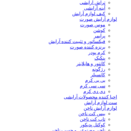
تراش آرایشی
آینه آرایشی
کیف لوازم آرایش
لوازم آرایش صورت
موس صورت
کوشن
پرایمر
فیکساتور و تثبیت کننده آرایش
برنزه کننده صورت
کرم پودر
پنکیک
کانتور و هایلایتر
رژگونه
کانسیلر
بی بی کرم
سی سی کرم
دی دی کرم
احیا کننده محصولات آرایشی
ست لوازم آرایش
لوازم آرایش ناخن
بیس کت ناخن
تاپ کت ناخن
کوکتل پدیکور
ناخن مصنوعی و چسب ناخن