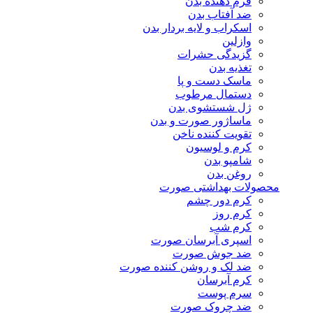
فرم دهنده بدن
ضد آفتاب بدن
اسکراب و لایه بردار بدن
وازلین
گزیدگی حشرات
تغذیه بدن
ماسک دست و پا
دستمال مرطوب
ژل شستشوی بدن
ماساژور صورت و بدن
تقویت کننده ناخن
کرم و لوسیون
شامپو بدن
روغن بدن
محصولات بهداشتی صورت
کرم دور چشم
کرم روز
کرم شب
اسپری آبرسان صورت
ضد جوش صورت
ضد لک و روشن کننده صورت
کرم آبرسان
سرم پوست
ضد چروک صورت