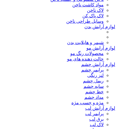
مواد کاشت ناخن
لاک ناخن
لاک پاک کن
وسایل طراحی ناخن
لوازم آرایش بدن
شیمر و هایلایت بدن
لوازم آرایش مو
محصولات رنگ مو
حالت دهنده های مو
لوازم آرایش چشم
پرایمر چشم
لنز رنگی
ریمل چشم
سایه چشم
خط چشم
مداد چشم
مژه و چسب مژه
لوازم آرایش لب
پرایمر لب
برق لب
لاک لب