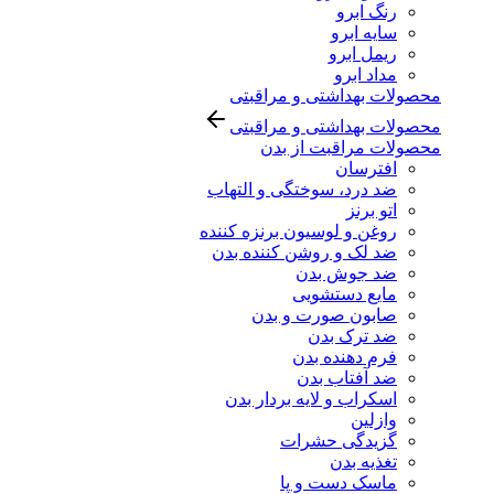
رنگ ابرو
سایه ابرو
ریمل ابرو
مداد ابرو
محصولات بهداشتی و مراقبتی
محصولات بهداشتی و مراقبتی
محصولات مراقبت از بدن
افترسان
ضد درد، سوختگی و التهاب
اتو برنز
روغن و لوسیون برنزه کننده
ضد لک و روشن کننده بدن
ضد جوش بدن
مایع دستشویی
صابون صورت و بدن
ضد ترک بدن
فرم دهنده بدن
ضد آفتاب بدن
اسکراب و لایه بردار بدن
وازلین
گزیدگی حشرات
تغذیه بدن
ماسک دست و پا