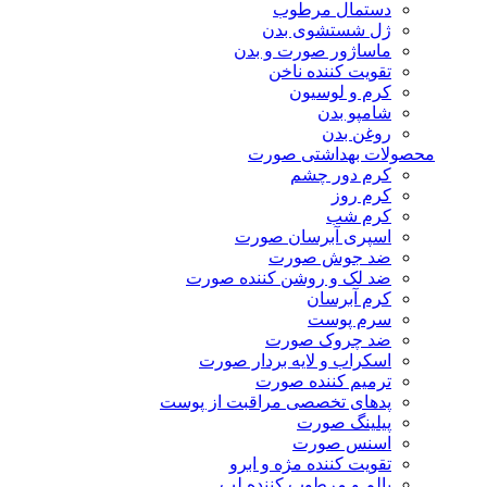
دستمال مرطوب
ژل شستشوی بدن
ماساژور صورت و بدن
تقویت کننده ناخن
کرم و لوسیون
شامپو بدن
روغن بدن
محصولات بهداشتی صورت
کرم دور چشم
کرم روز
کرم شب
اسپری آبرسان صورت
ضد جوش صورت
ضد لک و روشن کننده صورت
کرم آبرسان
سرم پوست
ضد چروک صورت
اسکراب و لایه بردار صورت
ترمیم کننده صورت
پدهای تخصصی مراقبت از پوست
پیلینگ صورت
اسنس صورت
تقویت کننده مژه و ابرو
بالم و مرطوب کننده لب