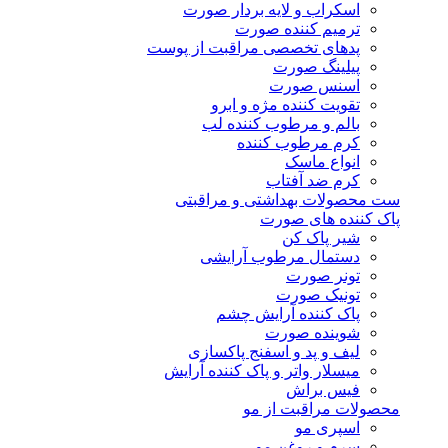
اسکراب و لایه بردار صورت
ترمیم کننده صورت
پدهای تخصصی مراقبت از پوست
پیلینگ صورت
اسنس صورت
تقویت کننده مژه و ابرو
بالم و مرطوب کننده لب
کرم مرطوب کننده
انواع ماسک
کرم ضد آفتاب
ست محصولات بهداشتی و مراقبتی
پاک کننده های صورت
شیر پاک کن
دستمال مرطوب آرایشی
تونر صورت
تونیک صورت
پاک کننده آرایش چشم
شوینده صورت
لیف و پد و اسفنج پاکسازی
میسلار واتر و پاک کننده آرایش
فیس براش
محصولات مراقبت از مو
اسپری مو
سرم و روغن مو