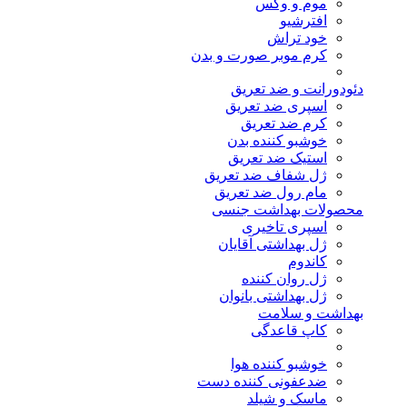
موم و وکس
افترشیو
خود تراش
کرم موبر صورت و بدن
دئودورانت و ضد تعریق
اسپری ضد تعریق
کرم ضد تعریق
خوشبو کننده بدن
استیک ضد تعریق
ژل شفاف ضد تعریق
مام رول ضد تعریق
محصولات بهداشت جنسی
اسپری تاخیری
ژل بهداشتی آقایان
کاندوم
ژل روان کننده
ژل بهداشتی بانوان
بهداشت و سلامت
کاپ قاعدگی
خوشبو کننده هوا
ضدعفونی کننده دست
ماسک و شیلد