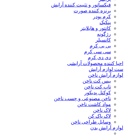
فیکساتور و تثبیت کننده آرایش
برنزه کننده صورت
کرم پودر
پنکیک
کانتور و هایلایتر
رژگونه
کانسیلر
بی بی کرم
سی سی کرم
دی دی کرم
احیا کننده محصولات آرایشی
ست لوازم آرایش
لوازم آرایش ناخن
بیس کت ناخن
تاپ کت ناخن
کوکتل پدیکور
ناخن مصنوعی و چسب ناخن
مواد کاشت ناخن
لاک ناخن
لاک پاک کن
وسایل طراحی ناخن
لوازم آرایش بدن