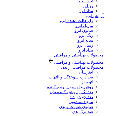
تینت لب
رژ لب
مداد لب
آرایش ابرو
ژل حالت دهنده ابرو
ماژیک ابرو
صابون ابرو
رنگ ابرو
سایه ابرو
ریمل ابرو
مداد ابرو
محصولات بهداشتی و مراقبتی
محصولات بهداشتی و مراقبتی
محصولات مراقبت از بدن
افترسان
ضد درد، سوختگی و التهاب
اتو برنز
روغن و لوسیون برنزه کننده
ضد لک و روشن کننده بدن
ضد جوش بدن
مایع دستشویی
صابون صورت و بدن
ضد ترک بدن