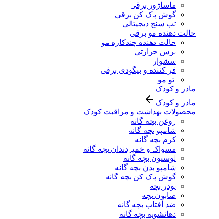
ماساژور برقی
گوش پاک کن برقی
تب سنج دیجیتالی
حالت دهنده مو برقی
حالت دهنده چندکاره مو
برس حرارتی
سشوار
فر کننده و بیگودی برقی
اتو مو
مادر و کودک
مادر و کودک
محصولات بهداشت و مراقبت کودک
روغن بچه گانه
شامپو بچه گانه
کرم بچه گانه
مسواک و خمیردندان بچه گانه
لوسیون بچه گانه
شامپو بدن بچه گانه
گوش پاک کن بچه گانه
پودر بچه
صابون بچه
ضد آفتاب بچه گانه
دهانشویه بچه گانه