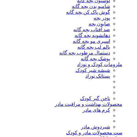
لوسیون بچه گانه
شامپو بدن بچه گانه
گوش پاک کن بچه گانه
پودر بچه
صابون بچه
ضد آفتاب بچه گانه
دهانشویه بچه گانه
اسپری مو بچه گانه
بالم لب بچه گانه
دستمال مرطوب بچه گانه
پوشک بچه گانه
ملزومات کودک و نوزاد
شیشه شیر کودک
پستانک نوزاد
ناخن گیر کودک
محصولات بهداشت و مراقبت مادر
کرم های مادر
شیردوش مادر
ست محصولات مادر و کودک