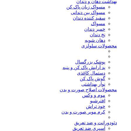
بهداشت دهان و دندان
مسواک زبان پاک کن
مسواک بین دندانی
سفید کننده دندان
مسواک
خمیر دندان
نخ دندان
دهان شویه
محصولات سلولزی
پوشک بزرگسال
پد آرایش پاک کن و پنبه
دستمال کاغذی
گوش پاک کن
نوار بهداشتی
محصولات اصلاح صورت و بدن
موم و وکس
افترشیو
خود تراش
کرم موبر صورت و بدن
دئودورانت و ضد تعریق
اسپری ضد تعریق