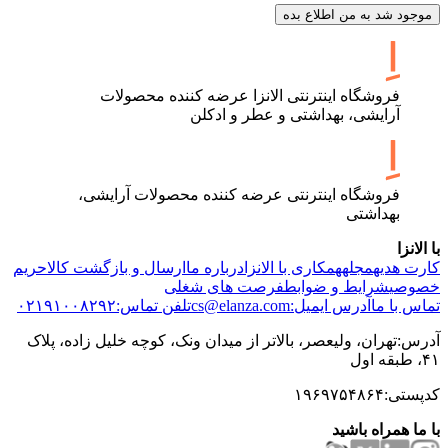
موجود شد به من اطلاع بده
فروشگاه اینترنتی الانزا عرضه کننده محصولات
آرایشی، بهداشتی و عطر و ادکلن
فروشگاه اینترنتی عرضه کننده محصولات آرایشی،
بهداشتی
با الانزا
کارت هدیه
مجله
همکاری با الانزا
درباره ما
ارسال و بازگشت کالا
حریم
خصوصی
شرایط و ضوابط
فرصت های شغلی
تماس با ما
آدرس ایمیل:cs@elanza.com
تلفن تماس:۰۲۱۹۱۰۰۸۲۹۲
آدرس:تهران، ولیعصر، بالاتر از میدان ونک، کوچه خلیل زاده، پلاک
۴۱، طبقه اول
کدپستی:۱۹۶۹۷۵۴۸۶۴
با ما همراه باشید