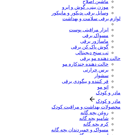
ماشین اصلاح
موزن بینی، گوش و ابرو
وسایل برقی پدیکور و مانیکور
لوازم برقی سلامت و بهداشت
ابزار مراقبتی پوست
مسواک برقی
ماساژور برقی
گوش پاک کن برقی
تب سنج دیجیتالی
حالت دهنده مو برقی
حالت دهنده چندکاره مو
برس حرارتی
سشوار
فر کننده و بیگودی برقی
اتو مو
مادر و کودک
مادر و کودک
محصولات بهداشت و مراقبت کودک
روغن بچه گانه
شامپو بچه گانه
کرم بچه گانه
مسواک و خمیردندان بچه گانه