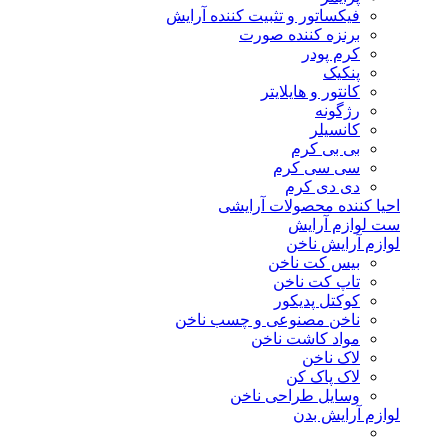
فیکساتور و تثبیت کننده آرایش
برنزه کننده صورت
کرم پودر
پنکیک
کانتور و هایلایتر
رژگونه
کانسیلر
بی بی کرم
سی سی کرم
دی دی کرم
احیا کننده محصولات آرایشی
ست لوازم آرایش
لوازم آرایش ناخن
بیس کت ناخن
تاپ کت ناخن
کوکتل پدیکور
ناخن مصنوعی و چسب ناخن
مواد کاشت ناخن
لاک ناخن
لاک پاک کن
وسایل طراحی ناخن
لوازم آرایش بدن