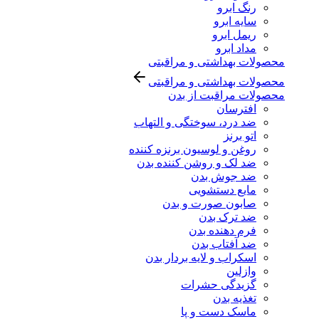
رنگ ابرو
سایه ابرو
ریمل ابرو
مداد ابرو
محصولات بهداشتی و مراقبتی
محصولات بهداشتی و مراقبتی
محصولات مراقبت از بدن
افترسان
ضد درد، سوختگی و التهاب
اتو برنز
روغن و لوسیون برنزه کننده
ضد لک و روشن کننده بدن
ضد جوش بدن
مایع دستشویی
صابون صورت و بدن
ضد ترک بدن
فرم دهنده بدن
ضد آفتاب بدن
اسکراب و لایه بردار بدن
وازلین
گزیدگی حشرات
تغذیه بدن
ماسک دست و پا