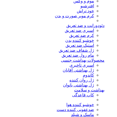
موم و وکس
افترشیو
خود تراش
کرم موبر صورت و بدن
دئودورانت و ضد تعریق
اسپری ضد تعریق
کرم ضد تعریق
خوشبو کننده بدن
استیک ضد تعریق
ژل شفاف ضد تعریق
مام رول ضد تعریق
محصولات بهداشت جنسی
اسپری تاخیری
ژل بهداشتی آقایان
کاندوم
ژل روان کننده
ژل بهداشتی بانوان
بهداشت و سلامت
کاپ قاعدگی
خوشبو کننده هوا
ضدعفونی کننده دست
ماسک و شیلد