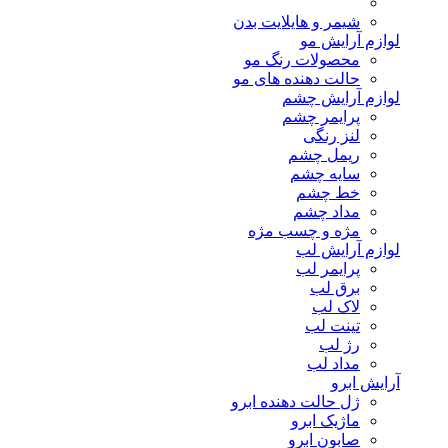
شیمر و هایلایت بدن
لوازم آرایش مو
محصولات رنگ مو
حالت دهنده های مو
لوازم آرایش چشم
پرایمر چشم
لنز رنگی
ریمل چشم
سایه چشم
خط چشم
مداد چشم
مژه و چسب مژه
لوازم آرایش لب
پرایمر لب
برق لب
لاک لب
تینت لب
رژ لب
مداد لب
آرایش ابرو
ژل حالت دهنده ابرو
ماژیک ابرو
صابون ابرو