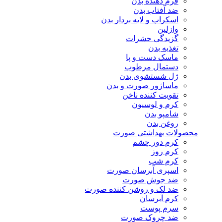
فرم دهنده بدن
ضد آفتاب بدن
اسکراب و لایه بردار بدن
وازلین
گزیدگی حشرات
تغذیه بدن
ماسک دست و پا
دستمال مرطوب
ژل شستشوی بدن
ماساژور صورت و بدن
تقویت کننده ناخن
کرم و لوسیون
شامپو بدن
روغن بدن
محصولات بهداشتی صورت
کرم دور چشم
کرم روز
کرم شب
اسپری آبرسان صورت
ضد جوش صورت
ضد لک و روشن کننده صورت
کرم آبرسان
سرم پوست
ضد چروک صورت