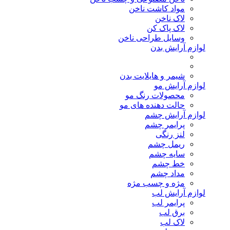
مواد کاشت ناخن
لاک ناخن
لاک پاک کن
وسایل طراحی ناخن
لوازم آرایش بدن
شیمر و هایلایت بدن
لوازم آرایش مو
محصولات رنگ مو
حالت دهنده های مو
لوازم آرایش چشم
پرایمر چشم
لنز رنگی
ریمل چشم
سایه چشم
خط چشم
مداد چشم
مژه و چسب مژه
لوازم آرایش لب
پرایمر لب
برق لب
لاک لب