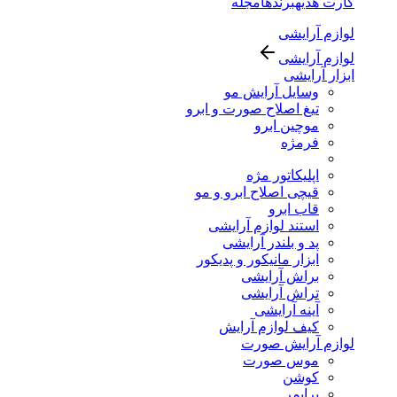
کارت هدیه
برندها
مجله
لوازم آرایشی
لوازم آرایشی
ابزار آرایشی
وسایل آرایش مو
تیغ اصلاح صورت و ابرو
موچین ابرو
فرمژه
اپلیکاتور مژه
قیچی اصلاح ابرو و مو
قاب ابرو
استند لوازم آرایشی
پد و بلندر آرایشی
ابزار مانیکور و پدیکور
براش آرایشی
تراش آرایشی
آینه آرایشی
کیف لوازم آرایش
لوازم آرایش صورت
موس صورت
کوشن
پرایمر