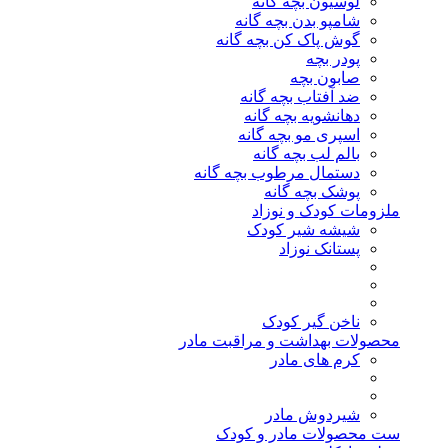
لوسیون بچه گانه
شامپو بدن بچه گانه
گوش پاک کن بچه گانه
پودر بچه
صابون بچه
ضد آفتاب بچه گانه
دهانشویه بچه گانه
اسپری مو بچه گانه
بالم لب بچه گانه
دستمال مرطوب بچه گانه
پوشک بچه گانه
ملزومات کودک و نوزاد
شیشه شیر کودک
پستانک نوزاد
ناخن گیر کودک
محصولات بهداشت و مراقبت مادر
کرم های مادر
شیردوش مادر
ست محصولات مادر و کودک