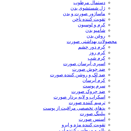
دستمال مرطوب
ژل شستشوی بدن
ماساژور صورت و بدن
تقویت کننده ناخن
کرم و لوسیون
شامپو بدن
روغن بدن
محصولات بهداشتی صورت
کرم دور چشم
کرم روز
کرم شب
اسپری آبرسان صورت
ضد جوش صورت
ضد لک و روشن کننده صورت
کرم آبرسان
سرم پوست
ضد چروک صورت
اسکراب و لایه بردار صورت
ترمیم کننده صورت
پدهای تخصصی مراقبت از پوست
پیلینگ صورت
اسنس صورت
تقویت کننده مژه و ابرو
بالم و مرطوب کننده لب