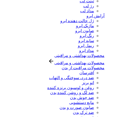
تینت لب
رژ لب
مداد لب
آرایش ابرو
ژل حالت دهنده ابرو
ماژیک ابرو
صابون ابرو
رنگ ابرو
سایه ابرو
ریمل ابرو
مداد ابرو
محصولات بهداشتی و مراقبتی
محصولات بهداشتی و مراقبتی
محصولات مراقبت از بدن
افترسان
ضد درد، سوختگی و التهاب
اتو برنز
روغن و لوسیون برنزه کننده
ضد لک و روشن کننده بدن
ضد جوش بدن
مایع دستشویی
صابون صورت و بدن
ضد ترک بدن