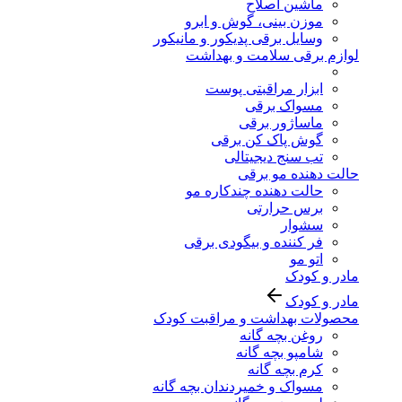
ماشین اصلاح
موزن بینی، گوش و ابرو
وسایل برقی پدیکور و مانیکور
لوازم برقی سلامت و بهداشت
ابزار مراقبتی پوست
مسواک برقی
ماساژور برقی
گوش پاک کن برقی
تب سنج دیجیتالی
حالت دهنده مو برقی
حالت دهنده چندکاره مو
برس حرارتی
سشوار
فر کننده و بیگودی برقی
اتو مو
مادر و کودک
مادر و کودک
محصولات بهداشت و مراقبت کودک
روغن بچه گانه
شامپو بچه گانه
کرم بچه گانه
مسواک و خمیردندان بچه گانه