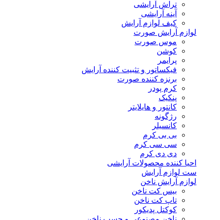
تراش آرایشی
آینه آرایشی
کیف لوازم آرایش
لوازم آرایش صورت
موس صورت
کوشن
پرایمر
فیکساتور و تثبیت کننده آرایش
برنزه کننده صورت
کرم پودر
پنکیک
کانتور و هایلایتر
رژگونه
کانسیلر
بی بی کرم
سی سی کرم
دی دی کرم
احیا کننده محصولات آرایشی
ست لوازم آرایش
لوازم آرایش ناخن
بیس کت ناخن
تاپ کت ناخن
کوکتل پدیکور
ناخن مصنوعی و چسب ناخن