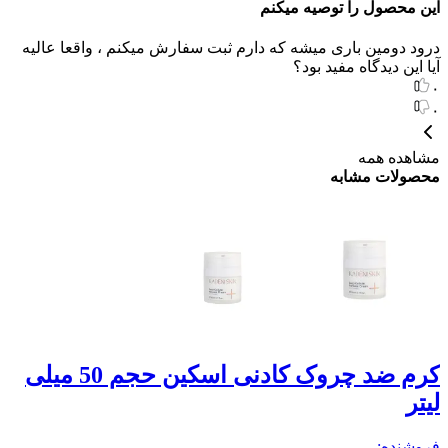
این محصول را توصیه میکنم
درود دومین باری میشه که دارم ثبت سفارش میکنم ، واقعا عالیه
آیا این دیدگاه مفید بود؟
۰
۰
مشاهده همه
محصولات مشابه
کرم ضد چروک کادنی اسکین حجم 50 میلی
لیتر
ل
فروشنده:
فر