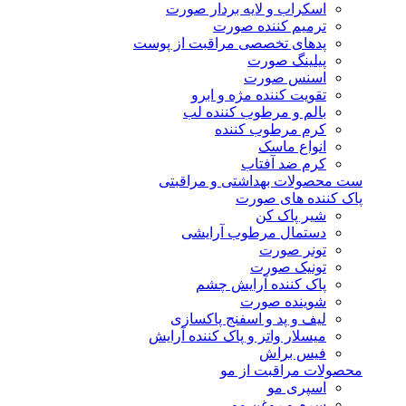
اسکراب و لایه بردار صورت
ترمیم کننده صورت
پدهای تخصصی مراقبت از پوست
پیلینگ صورت
اسنس صورت
تقویت کننده مژه و ابرو
بالم و مرطوب کننده لب
کرم مرطوب کننده
انواع ماسک
کرم ضد آفتاب
ست محصولات بهداشتی و مراقبتی
پاک کننده های صورت
شیر پاک کن
دستمال مرطوب آرایشی
تونر صورت
تونیک صورت
پاک کننده آرایش چشم
شوینده صورت
لیف و پد و اسفنج پاکسازی
میسلار واتر و پاک کننده آرایش
فیس براش
محصولات مراقبت از مو
اسپری مو
سرم و روغن مو