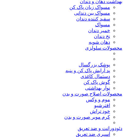
بهداشت دهان و دندان
مسواک زبان پاک کن
مسواک بین دندانی
سفید کننده دندان
مسواک
خمیر دندان
نخ دندان
دهان شویه
محصولات سلولزی
پوشک بزرگسال
پد آرایش پاک کن و پنبه
دستمال کاغذی
گوش پاک کن
نوار بهداشتی
محصولات اصلاح صورت و بدن
موم و وکس
افترشیو
خود تراش
کرم موبر صورت و بدن
دئودورانت و ضد تعریق
اسپری ضد تعریق