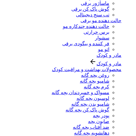
ماساژور برقی
گوش پاک کن برقی
تب سنج دیجیتالی
حالت دهنده مو برقی
حالت دهنده چندکاره مو
برس حرارتی
سشوار
فر کننده و بیگودی برقی
اتو مو
مادر و کودک
مادر و کودک
محصولات بهداشت و مراقبت کودک
روغن بچه گانه
شامپو بچه گانه
کرم بچه گانه
مسواک و خمیردندان بچه گانه
لوسیون بچه گانه
شامپو بدن بچه گانه
گوش پاک کن بچه گانه
پودر بچه
صابون بچه
ضد آفتاب بچه گانه
دهانشویه بچه گانه