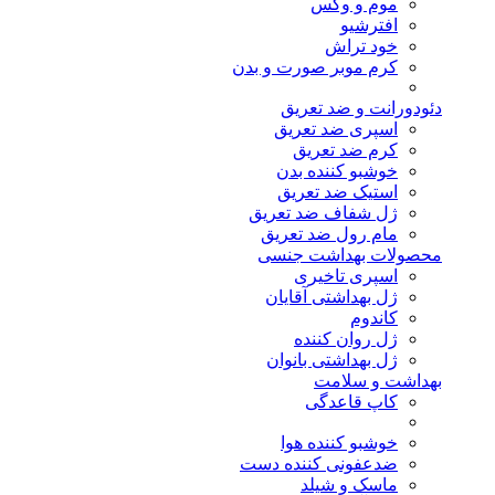
موم و وکس
افترشیو
خود تراش
کرم موبر صورت و بدن
دئودورانت و ضد تعریق
اسپری ضد تعریق
کرم ضد تعریق
خوشبو کننده بدن
استیک ضد تعریق
ژل شفاف ضد تعریق
مام رول ضد تعریق
محصولات بهداشت جنسی
اسپری تاخیری
ژل بهداشتی آقایان
کاندوم
ژل روان کننده
ژل بهداشتی بانوان
بهداشت و سلامت
کاپ قاعدگی
خوشبو کننده هوا
ضدعفونی کننده دست
ماسک و شیلد