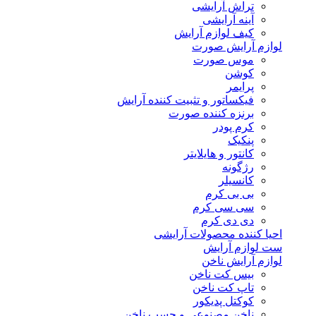
تراش آرایشی
آینه آرایشی
کیف لوازم آرایش
لوازم آرایش صورت
موس صورت
کوشن
پرایمر
فیکساتور و تثبیت کننده آرایش
برنزه کننده صورت
کرم پودر
پنکیک
کانتور و هایلایتر
رژگونه
کانسیلر
بی بی کرم
سی سی کرم
دی دی کرم
احیا کننده محصولات آرایشی
ست لوازم آرایش
لوازم آرایش ناخن
بیس کت ناخن
تاپ کت ناخن
کوکتل پدیکور
ناخن مصنوعی و چسب ناخن