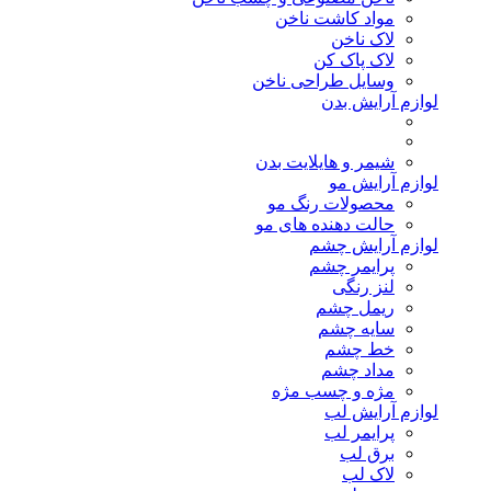
مواد کاشت ناخن
لاک ناخن
لاک پاک کن
وسایل طراحی ناخن
لوازم آرایش بدن
شیمر و هایلایت بدن
لوازم آرایش مو
محصولات رنگ مو
حالت دهنده های مو
لوازم آرایش چشم
پرایمر چشم
لنز رنگی
ریمل چشم
سایه چشم
خط چشم
مداد چشم
مژه و چسب مژه
لوازم آرایش لب
پرایمر لب
برق لب
لاک لب