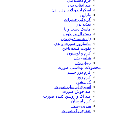
فرم دهنده بدن
ضد آفتاب بدن
اسکراب و لایه بردار بدن
وازلین
گزیدگی حشرات
تغذیه بدن
ماسک دست و پا
دستمال مرطوب
ژل شستشوی بدن
ماساژور صورت و بدن
تقویت کننده ناخن
کرم و لوسیون
شامپو بدن
روغن بدن
محصولات بهداشتی صورت
کرم دور چشم
کرم روز
کرم شب
اسپری آبرسان صورت
ضد جوش صورت
ضد لک و روشن کننده صورت
کرم آبرسان
سرم پوست
ضد چروک صورت