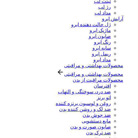
تینت لب
رژ لب
مداد لب
آرایش ابرو
ژل حالت دهنده ابرو
ماژیک ابرو
صابون ابرو
رنگ ابرو
سایه ابرو
ریمل ابرو
مداد ابرو
محصولات بهداشتی و مراقبتی
محصولات بهداشتی و مراقبتی
محصولات مراقبت از بدن
افترسان
ضد درد، سوختگی و التهاب
اتو برنز
روغن و لوسیون برنزه کننده
ضد لک و روشن کننده بدن
ضد جوش بدن
مایع دستشویی
صابون صورت و بدن
ضد ترک بدن