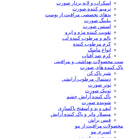
اسکراب و لایه بردار صورت
ترمیم کننده صورت
پدهای تخصصی مراقبت از پوست
پیلینگ صورت
اسنس صورت
تقویت کننده مژه و ابرو
بالم و مرطوب کننده لب
کرم مرطوب کننده
انواع ماسک
کرم ضد آفتاب
ست محصولات بهداشتی و مراقبتی
پاک کننده های صورت
شیر پاک کن
دستمال مرطوب آرایشی
تونر صورت
تونیک صورت
پاک کننده آرایش چشم
شوینده صورت
لیف و پد و اسفنج پاکسازی
میسلار واتر و پاک کننده آرایش
فیس براش
محصولات مراقبت از مو
اسپری مو
سرم و روغن مو