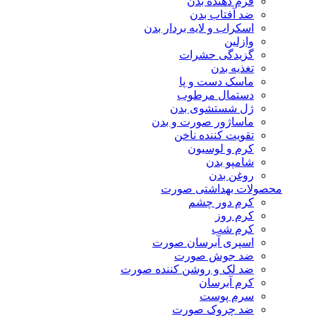
فرم دهنده بدن
ضد آفتاب بدن
اسکراب و لایه بردار بدن
وازلین
گزیدگی حشرات
تغذیه بدن
ماسک دست و پا
دستمال مرطوب
ژل شستشوی بدن
ماساژور صورت و بدن
تقویت کننده ناخن
کرم و لوسیون
شامپو بدن
روغن بدن
محصولات بهداشتی صورت
کرم دور چشم
کرم روز
کرم شب
اسپری آبرسان صورت
ضد جوش صورت
ضد لک و روشن کننده صورت
کرم آبرسان
سرم پوست
ضد چروک صورت