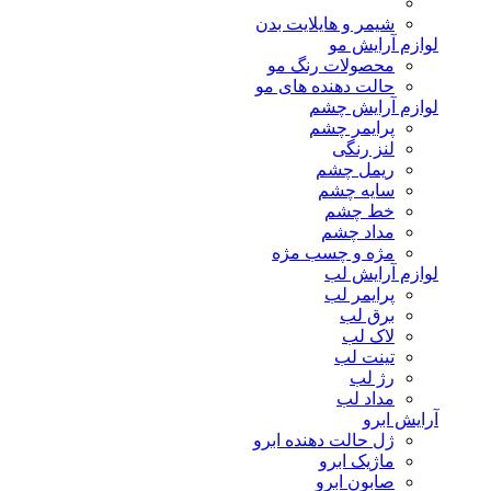
شیمر و هایلایت بدن
لوازم آرایش مو
محصولات رنگ مو
حالت دهنده های مو
لوازم آرایش چشم
پرایمر چشم
لنز رنگی
ریمل چشم
سایه چشم
خط چشم
مداد چشم
مژه و چسب مژه
لوازم آرایش لب
پرایمر لب
برق لب
لاک لب
تینت لب
رژ لب
مداد لب
آرایش ابرو
ژل حالت دهنده ابرو
ماژیک ابرو
صابون ابرو