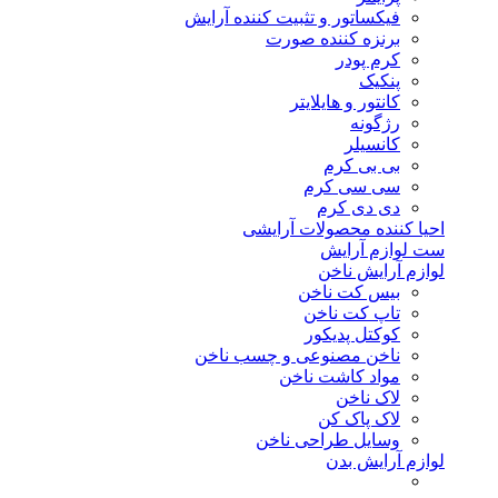
فیکساتور و تثبیت کننده آرایش
برنزه کننده صورت
کرم پودر
پنکیک
کانتور و هایلایتر
رژگونه
کانسیلر
بی بی کرم
سی سی کرم
دی دی کرم
احیا کننده محصولات آرایشی
ست لوازم آرایش
لوازم آرایش ناخن
بیس کت ناخن
تاپ کت ناخن
کوکتل پدیکور
ناخن مصنوعی و چسب ناخن
مواد کاشت ناخن
لاک ناخن
لاک پاک کن
وسایل طراحی ناخن
لوازم آرایش بدن