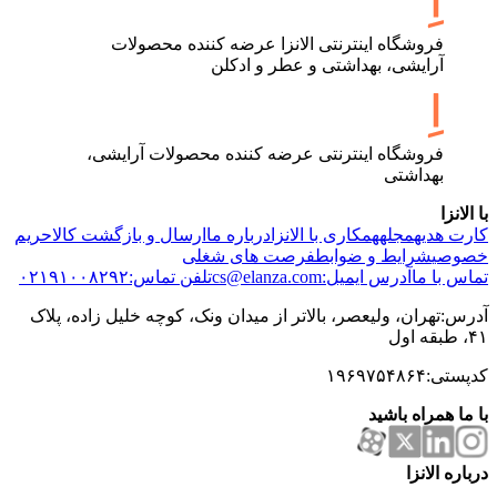
فروشگاه اینترنتی الانزا عرضه کننده محصولات
آرایشی، بهداشتی و عطر و ادکلن
فروشگاه اینترنتی عرضه کننده محصولات آرایشی،
بهداشتی
با الانزا
کارت هدیه
مجله
همکاری با الانزا
درباره ما
ارسال و بازگشت کالا
حریم
خصوصی
شرایط و ضوابط
فرصت های شغلی
تماس با ما
آدرس ایمیل:cs@elanza.com
تلفن تماس:۰۲۱۹۱۰۰۸۲۹۲
آدرس:تهران، ولیعصر، بالاتر از میدان ونک، کوچه خلیل زاده، پلاک
۴۱، طبقه اول
کدپستی:۱۹۶۹۷۵۴۸۶۴
با ما همراه باشید
درباره الانزا