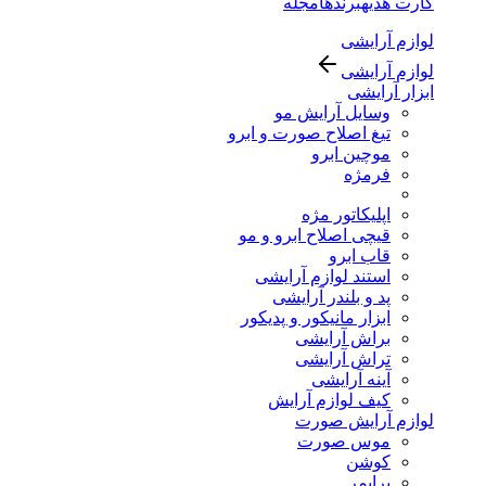
کارت هدیه
برندها
مجله
لوازم آرایشی
لوازم آرایشی
ابزار آرایشی
وسایل آرایش مو
تیغ اصلاح صورت و ابرو
موچین ابرو
فرمژه
اپلیکاتور مژه
قیچی اصلاح ابرو و مو
قاب ابرو
استند لوازم آرایشی
پد و بلندر آرایشی
ابزار مانیکور و پدیکور
براش آرایشی
تراش آرایشی
آینه آرایشی
کیف لوازم آرایش
لوازم آرایش صورت
موس صورت
کوشن
پرایمر