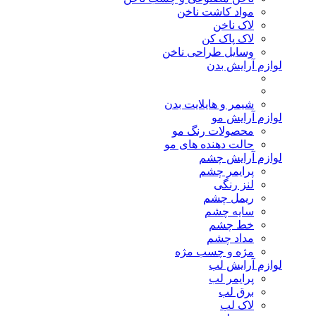
مواد کاشت ناخن
لاک ناخن
لاک پاک کن
وسایل طراحی ناخن
لوازم آرایش بدن
شیمر و هایلایت بدن
لوازم آرایش مو
محصولات رنگ مو
حالت دهنده های مو
لوازم آرایش چشم
پرایمر چشم
لنز رنگی
ریمل چشم
سایه چشم
خط چشم
مداد چشم
مژه و چسب مژه
لوازم آرایش لب
پرایمر لب
برق لب
لاک لب