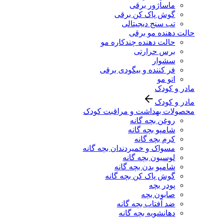
ماساژور برقی
گوش پاک کن برقی
تب سنج دیجیتالی
حالت دهنده مو برقی
حالت دهنده چندکاره مو
برس حرارتی
سشوار
فر کننده و بیگودی برقی
اتو مو
مادر و کودک
مادر و کودک
محصولات بهداشت و مراقبت کودک
روغن بچه گانه
شامپو بچه گانه
کرم بچه گانه
مسواک و خمیردندان بچه گانه
لوسیون بچه گانه
شامپو بدن بچه گانه
گوش پاک کن بچه گانه
پودر بچه
صابون بچه
ضد آفتاب بچه گانه
دهانشویه بچه گانه