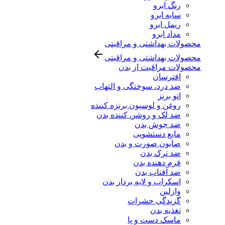
رنگ ابرو
سایه ابرو
ریمل ابرو
مداد ابرو
محصولات بهداشتی و مراقبتی
محصولات بهداشتی و مراقبتی
محصولات مراقبت از بدن
افترسان
ضد درد، سوختگی و التهاب
اتو برنز
روغن و لوسیون برنزه کننده
ضد لک و روشن کننده بدن
ضد جوش بدن
مایع دستشویی
صابون صورت و بدن
ضد ترک بدن
فرم دهنده بدن
ضد آفتاب بدن
اسکراب و لایه بردار بدن
وازلین
گزیدگی حشرات
تغذیه بدن
ماسک دست و پا