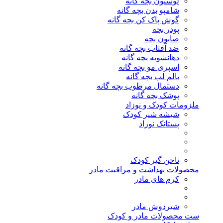
لوسیون بچه گانه
شامپو بدن بچه گانه
گوش پاک کن بچه گانه
پودر بچه
صابون بچه
ضد آفتاب بچه گانه
دهانشویه بچه گانه
اسپری مو بچه گانه
بالم لب بچه گانه
دستمال مرطوب بچه گانه
پوشک بچه گانه
ملزومات کودک و نوزاد
شیشه شیر کودک
پستانک نوزاد
ناخن گیر کودک
محصولات بهداشت و مراقبت مادر
کرم های مادر
شیردوش مادر
ست محصولات مادر و کودک