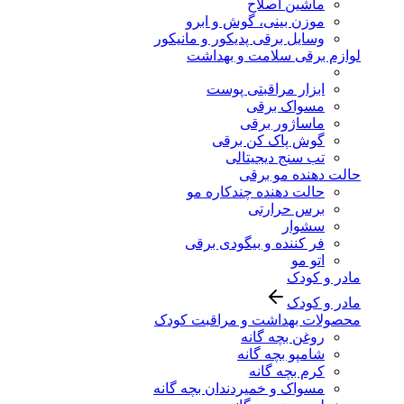
ماشین اصلاح
موزن بینی، گوش و ابرو
وسایل برقی پدیکور و مانیکور
لوازم برقی سلامت و بهداشت
ابزار مراقبتی پوست
مسواک برقی
ماساژور برقی
گوش پاک کن برقی
تب سنج دیجیتالی
حالت دهنده مو برقی
حالت دهنده چندکاره مو
برس حرارتی
سشوار
فر کننده و بیگودی برقی
اتو مو
مادر و کودک
مادر و کودک
محصولات بهداشت و مراقبت کودک
روغن بچه گانه
شامپو بچه گانه
کرم بچه گانه
مسواک و خمیردندان بچه گانه