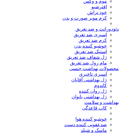
موم و وکس
افترشیو
خود تراش
کرم موبر صورت و بدن
دئودورانت و ضد تعریق
اسپری ضد تعریق
کرم ضد تعریق
خوشبو کننده بدن
استیک ضد تعریق
ژل شفاف ضد تعریق
مام رول ضد تعریق
محصولات بهداشت جنسی
اسپری تاخیری
ژل بهداشتی آقایان
کاندوم
ژل روان کننده
ژل بهداشتی بانوان
بهداشت و سلامت
کاپ قاعدگی
خوشبو کننده هوا
ضدعفونی کننده دست
ماسک و شیلد