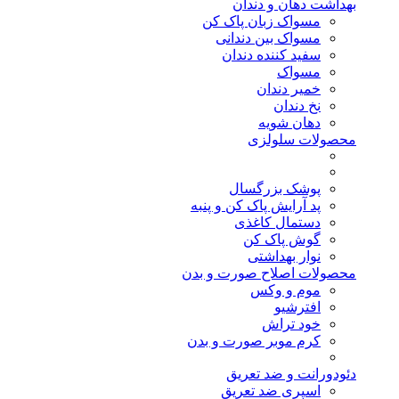
بهداشت دهان و دندان
مسواک زبان پاک کن
مسواک بین دندانی
سفید کننده دندان
مسواک
خمیر دندان
نخ دندان
دهان شویه
محصولات سلولزی
پوشک بزرگسال
پد آرایش پاک کن و پنبه
دستمال کاغذی
گوش پاک کن
نوار بهداشتی
محصولات اصلاح صورت و بدن
موم و وکس
افترشیو
خود تراش
کرم موبر صورت و بدن
دئودورانت و ضد تعریق
اسپری ضد تعریق