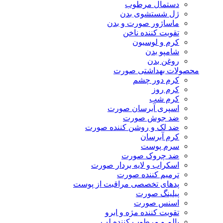
دستمال مرطوب
ژل شستشوی بدن
ماساژور صورت و بدن
تقویت کننده ناخن
کرم و لوسیون
شامپو بدن
روغن بدن
محصولات بهداشتی صورت
کرم دور چشم
کرم روز
کرم شب
اسپری آبرسان صورت
ضد جوش صورت
ضد لک و روشن کننده صورت
کرم آبرسان
سرم پوست
ضد چروک صورت
اسکراب و لایه بردار صورت
ترمیم کننده صورت
پدهای تخصصی مراقبت از پوست
پیلینگ صورت
اسنس صورت
تقویت کننده مژه و ابرو
بالم و مرطوب کننده لب