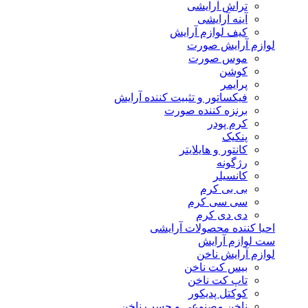
تراش آرایشی
آینه آرایشی
کیف لوازم آرایش
لوازم آرایش صورت
موس صورت
کوشن
پرایمر
فیکساتور و تثبیت کننده آرایش
برنزه کننده صورت
کرم پودر
پنکیک
کانتور و هایلایتر
رژگونه
کانسیلر
بی بی کرم
سی سی کرم
دی دی کرم
احیا کننده محصولات آرایشی
ست لوازم آرایش
لوازم آرایش ناخن
بیس کت ناخن
تاپ کت ناخن
کوکتل پدیکور
ناخن مصنوعی و چسب ناخن