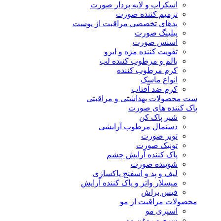
اسکراب و لایه بردار صورت
ترمیم کننده صورت
پدهای تخصصی مراقبت از پوست
پیلینگ صورت
اسنس صورت
تقویت کننده مژه و ابرو
بالم و مرطوب کننده لب
کرم مرطوب کننده
انواع ماسک
کرم ضد آفتاب
ست محصولات بهداشتی و مراقبتی
پاک کننده های صورت
شیر پاک کن
دستمال مرطوب آرایشی
تونر صورت
تونیک صورت
پاک کننده آرایش چشم
شوینده صورت
لیف و پد و اسفنج پاکسازی
میسلار واتر و پاک کننده آرایش
فیس براش
محصولات مراقبت از مو
اسپری مو
سرم و روغن مو