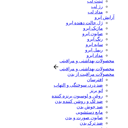
تینت لب
رژ لب
مداد لب
آرایش ابرو
ژل حالت دهنده ابرو
ماژیک ابرو
صابون ابرو
رنگ ابرو
سایه ابرو
ریمل ابرو
مداد ابرو
محصولات بهداشتی و مراقبتی
محصولات بهداشتی و مراقبتی
محصولات مراقبت از بدن
افترسان
ضد درد، سوختگی و التهاب
اتو برنز
روغن و لوسیون برنزه کننده
ضد لک و روشن کننده بدن
ضد جوش بدن
مایع دستشویی
صابون صورت و بدن
ضد ترک بدن