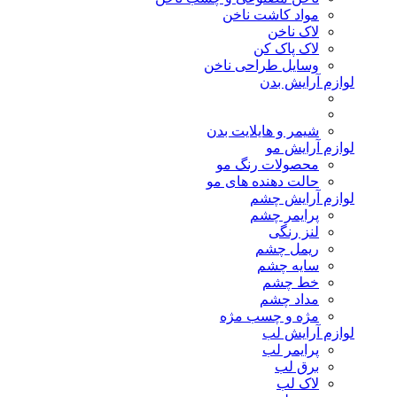
مواد کاشت ناخن
لاک ناخن
لاک پاک کن
وسایل طراحی ناخن
لوازم آرایش بدن
شیمر و هایلایت بدن
لوازم آرایش مو
محصولات رنگ مو
حالت دهنده های مو
لوازم آرایش چشم
پرایمر چشم
لنز رنگی
ریمل چشم
سایه چشم
خط چشم
مداد چشم
مژه و چسب مژه
لوازم آرایش لب
پرایمر لب
برق لب
لاک لب