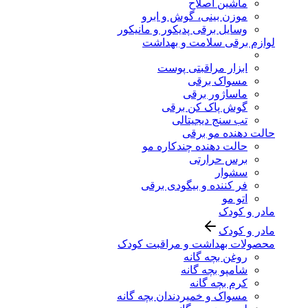
ماشین اصلاح
موزن بینی، گوش و ابرو
وسایل برقی پدیکور و مانیکور
لوازم برقی سلامت و بهداشت
ابزار مراقبتی پوست
مسواک برقی
ماساژور برقی
گوش پاک کن برقی
تب سنج دیجیتالی
حالت دهنده مو برقی
حالت دهنده چندکاره مو
برس حرارتی
سشوار
فر کننده و بیگودی برقی
اتو مو
مادر و کودک
مادر و کودک
محصولات بهداشت و مراقبت کودک
روغن بچه گانه
شامپو بچه گانه
کرم بچه گانه
مسواک و خمیردندان بچه گانه