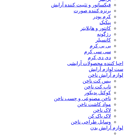
فیکساتور و تثبیت کننده آرایش
برنزه کننده صورت
کرم پودر
پنکیک
کانتور و هایلایتر
رژگونه
کانسیلر
بی بی کرم
سی سی کرم
دی دی کرم
احیا کننده محصولات آرایشی
ست لوازم آرایش
لوازم آرایش ناخن
بیس کت ناخن
تاپ کت ناخن
کوکتل پدیکور
ناخن مصنوعی و چسب ناخن
مواد کاشت ناخن
لاک ناخن
لاک پاک کن
وسایل طراحی ناخن
لوازم آرایش بدن