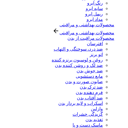
رنگ ابرو
سایه ابرو
ریمل ابرو
مداد ابرو
محصولات بهداشتی و مراقبتی
محصولات بهداشتی و مراقبتی
محصولات مراقبت از بدن
افترسان
ضد درد، سوختگی و التهاب
اتو برنز
روغن و لوسیون برنزه کننده
ضد لک و روشن کننده بدن
ضد جوش بدن
مایع دستشویی
صابون صورت و بدن
ضد ترک بدن
فرم دهنده بدن
ضد آفتاب بدن
اسکراب و لایه بردار بدن
وازلین
گزیدگی حشرات
تغذیه بدن
ماسک دست و پا