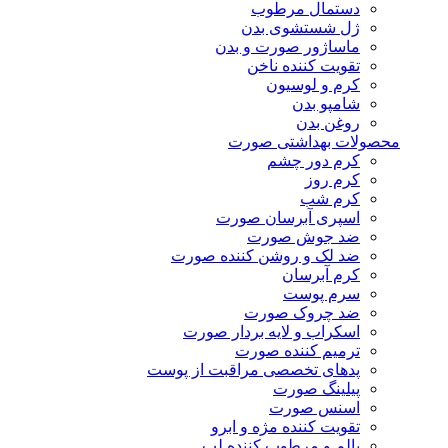
دستمال مرطوب
ژل شستشوی بدن
ماساژور صورت و بدن
تقویت کننده ناخن
کرم و لوسیون
شامپو بدن
روغن بدن
محصولات بهداشتی صورت
کرم دور چشم
کرم روز
کرم شب
اسپری آبرسان صورت
ضد جوش صورت
ضد لک و روشن کننده صورت
کرم آبرسان
سرم پوست
ضد چروک صورت
اسکراب و لایه بردار صورت
ترمیم کننده صورت
پدهای تخصصی مراقبت از پوست
پیلینگ صورت
اسنس صورت
تقویت کننده مژه و ابرو
بالم و مرطوب کننده لب