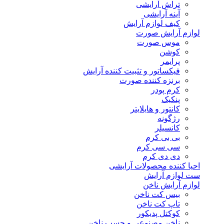
تراش آرایشی
آینه آرایشی
کیف لوازم آرایش
لوازم آرایش صورت
موس صورت
کوشن
پرایمر
فیکساتور و تثبیت کننده آرایش
برنزه کننده صورت
کرم پودر
پنکیک
کانتور و هایلایتر
رژگونه
کانسیلر
بی بی کرم
سی سی کرم
دی دی کرم
احیا کننده محصولات آرایشی
ست لوازم آرایش
لوازم آرایش ناخن
بیس کت ناخن
تاپ کت ناخن
کوکتل پدیکور
ناخن مصنوعی و چسب ناخن