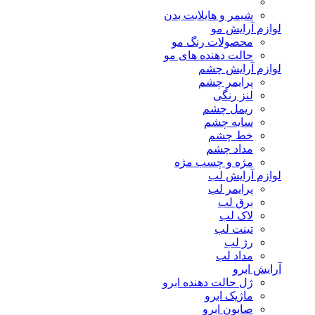
شیمر و هایلایت بدن
لوازم آرایش مو
محصولات رنگ مو
حالت دهنده های مو
لوازم آرایش چشم
پرایمر چشم
لنز رنگی
ریمل چشم
سایه چشم
خط چشم
مداد چشم
مژه و چسب مژه
لوازم آرایش لب
پرایمر لب
برق لب
لاک لب
تینت لب
رژ لب
مداد لب
آرایش ابرو
ژل حالت دهنده ابرو
ماژیک ابرو
صابون ابرو