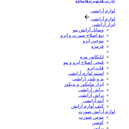
کارت هدیه
برندها
مجله
لوازم آرایشی
لوازم آرایشی
ابزار آرایشی
وسایل آرایش مو
تیغ اصلاح صورت و ابرو
موچین ابرو
فرمژه
اپلیکاتور مژه
قیچی اصلاح ابرو و مو
قاب ابرو
استند لوازم آرایشی
پد و بلندر آرایشی
ابزار مانیکور و پدیکور
براش آرایشی
تراش آرایشی
آینه آرایشی
کیف لوازم آرایش
لوازم آرایش صورت
موس صورت
کوشن
پرایمر