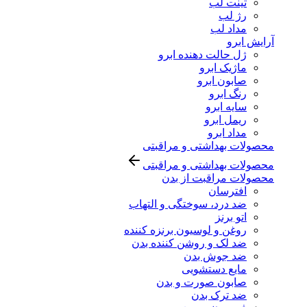
تینت لب
رژ لب
مداد لب
آرایش ابرو
ژل حالت دهنده ابرو
ماژیک ابرو
صابون ابرو
رنگ ابرو
سایه ابرو
ریمل ابرو
مداد ابرو
محصولات بهداشتی و مراقبتی
محصولات بهداشتی و مراقبتی
محصولات مراقبت از بدن
افترسان
ضد درد، سوختگی و التهاب
اتو برنز
روغن و لوسیون برنزه کننده
ضد لک و روشن کننده بدن
ضد جوش بدن
مایع دستشویی
صابون صورت و بدن
ضد ترک بدن