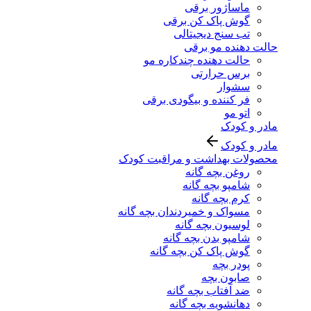
ماساژور برقی
گوش پاک کن برقی
تب سنج دیجیتالی
حالت دهنده مو برقی
حالت دهنده چندکاره مو
برس حرارتی
سشوار
فر کننده و بیگودی برقی
اتو مو
مادر و کودک
مادر و کودک
محصولات بهداشت و مراقبت کودک
روغن بچه گانه
شامپو بچه گانه
کرم بچه گانه
مسواک و خمیردندان بچه گانه
لوسیون بچه گانه
شامپو بدن بچه گانه
گوش پاک کن بچه گانه
پودر بچه
صابون بچه
ضد آفتاب بچه گانه
دهانشویه بچه گانه