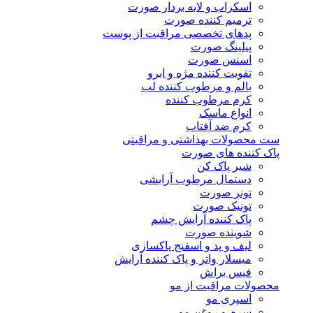
اسکراب و لایه بردار صورت
ترمیم کننده صورت
پدهای تخصصی مراقبت از پوست
پیلینگ صورت
اسنس صورت
تقویت کننده مژه و ابرو
بالم و مرطوب کننده لب
کرم مرطوب کننده
انواع ماسک
کرم ضد آفتاب
ست محصولات بهداشتی و مراقبتی
پاک کننده های صورت
شیر پاک کن
دستمال مرطوب آرایشی
تونر صورت
تونیک صورت
پاک کننده آرایش چشم
شوینده صورت
لیف و پد و اسفنج پاکسازی
میسلار واتر و پاک کننده آرایش
فیس براش
محصولات مراقبت از مو
اسپری مو
سرم و روغن مو