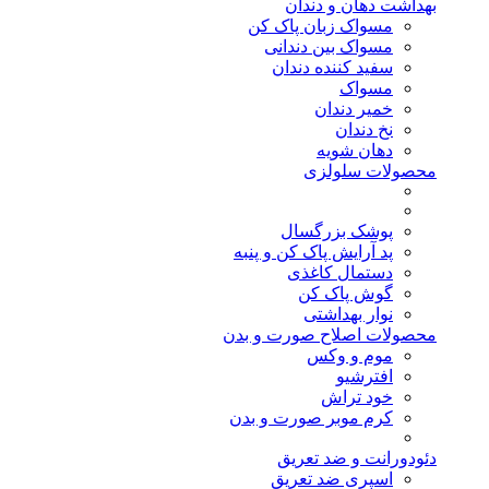
بهداشت دهان و دندان
مسواک زبان پاک کن
مسواک بین دندانی
سفید کننده دندان
مسواک
خمیر دندان
نخ دندان
دهان شویه
محصولات سلولزی
پوشک بزرگسال
پد آرایش پاک کن و پنبه
دستمال کاغذی
گوش پاک کن
نوار بهداشتی
محصولات اصلاح صورت و بدن
موم و وکس
افترشیو
خود تراش
کرم موبر صورت و بدن
دئودورانت و ضد تعریق
اسپری ضد تعریق