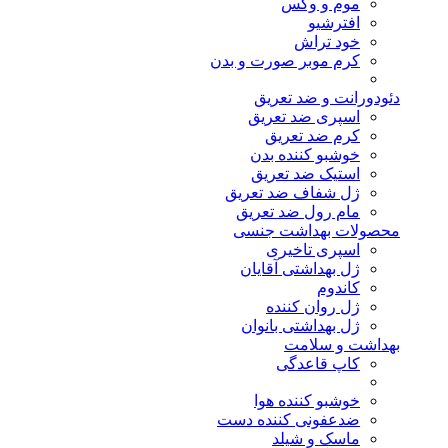
موم و وکس
افترشیو
خود تراش
کرم موبر صورت و بدن
دئودورانت و ضد تعریق
اسپری ضد تعریق
کرم ضد تعریق
خوشبو کننده بدن
استیک ضد تعریق
ژل شفاف ضد تعریق
مام رول ضد تعریق
محصولات بهداشت جنسی
اسپری تاخیری
ژل بهداشتی آقایان
کاندوم
ژل روان کننده
ژل بهداشتی بانوان
بهداشت و سلامت
کاپ قاعدگی
خوشبو کننده هوا
ضدعفونی کننده دست
ماسک و شیلد