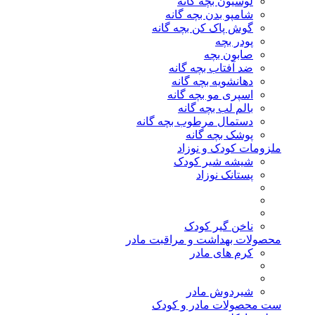
لوسیون بچه گانه
شامپو بدن بچه گانه
گوش پاک کن بچه گانه
پودر بچه
صابون بچه
ضد آفتاب بچه گانه
دهانشویه بچه گانه
اسپری مو بچه گانه
بالم لب بچه گانه
دستمال مرطوب بچه گانه
پوشک بچه گانه
ملزومات کودک و نوزاد
شیشه شیر کودک
پستانک نوزاد
ناخن گیر کودک
محصولات بهداشت و مراقبت مادر
کرم های مادر
شیردوش مادر
ست محصولات مادر و کودک