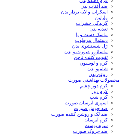
فرم دهنده بدن
ضد آفتاب بدن
اسکراب و لایه بردار بدن
وازلین
گزیدگی حشرات
تغذیه بدن
ماسک دست و پا
دستمال مرطوب
ژل شستشوی بدن
ماساژور صورت و بدن
تقویت کننده ناخن
کرم و لوسیون
شامپو بدن
روغن بدن
محصولات بهداشتی صورت
کرم دور چشم
کرم روز
کرم شب
اسپری آبرسان صورت
ضد جوش صورت
ضد لک و روشن کننده صورت
کرم آبرسان
سرم پوست
ضد چروک صورت