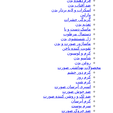
فرم دهنده بدن
ضد آفتاب بدن
اسکراب و لایه بردار بدن
وازلین
گزیدگی حشرات
تغذیه بدن
ماسک دست و پا
دستمال مرطوب
ژل شستشوی بدن
ماساژور صورت و بدن
تقویت کننده ناخن
کرم و لوسیون
شامپو بدن
روغن بدن
محصولات بهداشتی صورت
کرم دور چشم
کرم روز
کرم شب
اسپری آبرسان صورت
ضد جوش صورت
ضد لک و روشن کننده صورت
کرم آبرسان
سرم پوست
ضد چروک صورت