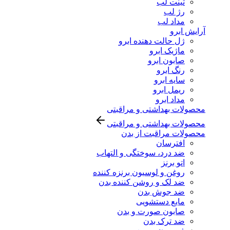
تینت لب
رژ لب
مداد لب
آرایش ابرو
ژل حالت دهنده ابرو
ماژیک ابرو
صابون ابرو
رنگ ابرو
سایه ابرو
ریمل ابرو
مداد ابرو
محصولات بهداشتی و مراقبتی
محصولات بهداشتی و مراقبتی
محصولات مراقبت از بدن
افترسان
ضد درد، سوختگی و التهاب
اتو برنز
روغن و لوسیون برنزه کننده
ضد لک و روشن کننده بدن
ضد جوش بدن
مایع دستشویی
صابون صورت و بدن
ضد ترک بدن