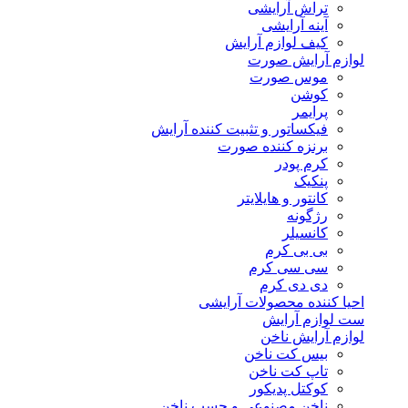
تراش آرایشی
آینه آرایشی
کیف لوازم آرایش
لوازم آرایش صورت
موس صورت
کوشن
پرایمر
فیکساتور و تثبیت کننده آرایش
برنزه کننده صورت
کرم پودر
پنکیک
کانتور و هایلایتر
رژگونه
کانسیلر
بی بی کرم
سی سی کرم
دی دی کرم
احیا کننده محصولات آرایشی
ست لوازم آرایش
لوازم آرایش ناخن
بیس کت ناخن
تاپ کت ناخن
کوکتل پدیکور
ناخن مصنوعی و چسب ناخن