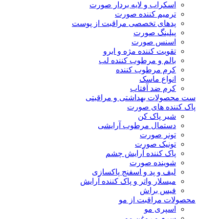
اسکراب و لایه بردار صورت
ترمیم کننده صورت
پدهای تخصصی مراقبت از پوست
پیلینگ صورت
اسنس صورت
تقویت کننده مژه و ابرو
بالم و مرطوب کننده لب
کرم مرطوب کننده
انواع ماسک
کرم ضد آفتاب
ست محصولات بهداشتی و مراقبتی
پاک کننده های صورت
شیر پاک کن
دستمال مرطوب آرایشی
تونر صورت
تونیک صورت
پاک کننده آرایش چشم
شوینده صورت
لیف و پد و اسفنج پاکسازی
میسلار واتر و پاک کننده آرایش
فیس براش
محصولات مراقبت از مو
اسپری مو
سرم و روغن مو