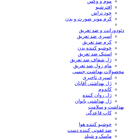
موم و وکس
افترشیو
خود تراش
کرم موبر صورت و بدن
دئودورانت و ضد تعریق
اسپری ضد تعریق
کرم ضد تعریق
خوشبو کننده بدن
استیک ضد تعریق
ژل شفاف ضد تعریق
مام رول ضد تعریق
محصولات بهداشت جنسی
اسپری تاخیری
ژل بهداشتی آقایان
کاندوم
ژل روان کننده
ژل بهداشتی بانوان
بهداشت و سلامت
کاپ قاعدگی
خوشبو کننده هوا
ضدعفونی کننده دست
ماسک و شیلد