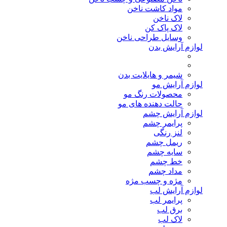
مواد کاشت ناخن
لاک ناخن
لاک پاک کن
وسایل طراحی ناخن
لوازم آرایش بدن
شیمر و هایلایت بدن
لوازم آرایش مو
محصولات رنگ مو
حالت دهنده های مو
لوازم آرایش چشم
پرایمر چشم
لنز رنگی
ریمل چشم
سایه چشم
خط چشم
مداد چشم
مژه و چسب مژه
لوازم آرایش لب
پرایمر لب
برق لب
لاک لب