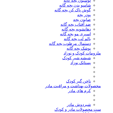
لوسیون بچه گانه
شامپو بدن بچه گانه
گوش پاک کن بچه گانه
پودر بچه
صابون بچه
ضد آفتاب بچه گانه
دهانشویه بچه گانه
اسپری مو بچه گانه
بالم لب بچه گانه
دستمال مرطوب بچه گانه
پوشک بچه گانه
ملزومات کودک و نوزاد
شیشه شیر کودک
پستانک نوزاد
ناخن گیر کودک
محصولات بهداشت و مراقبت مادر
کرم های مادر
شیردوش مادر
ست محصولات مادر و کودک