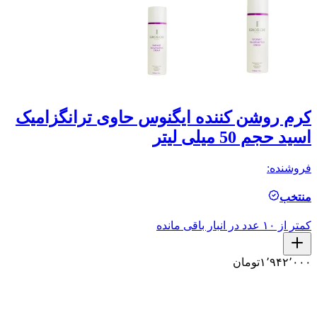
کرم روشن کننده ایگنوس حاوی ترانگزامیک
ژ
اسید حجم 50 میلی لیتر
سی
فروشنده:
فر
منتخب
م
کمتر از ۱۰ عدد در انبار باقی مانده
کمتر ا
۱٬۹۴۲٬۰۰۰
تومان
۰
۰
۰