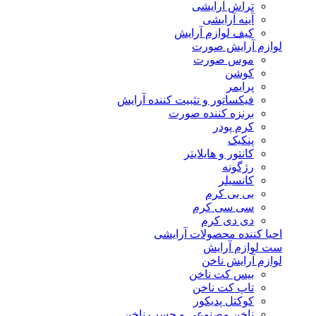
تراش آرایشی
آینه آرایشی
کیف لوازم آرایش
لوازم آرایش صورت
موس صورت
کوشن
پرایمر
فیکساتور و تثبیت کننده آرایش
برنزه کننده صورت
کرم پودر
پنکیک
کانتور و هایلایتر
رژگونه
کانسیلر
بی بی کرم
سی سی کرم
دی دی کرم
احیا کننده محصولات آرایشی
ست لوازم آرایش
لوازم آرایش ناخن
بیس کت ناخن
تاپ کت ناخن
کوکتل پدیکور
ناخن مصنوعی و چسب ناخن