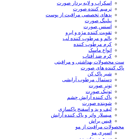
اسکراب و لایه بردار صورت
ترمیم کننده صورت
پدهای تخصصی مراقبت از پوست
پیلینگ صورت
اسنس صورت
تقویت کننده مژه و ابرو
بالم و مرطوب کننده لب
کرم مرطوب کننده
انواع ماسک
کرم ضد آفتاب
ست محصولات بهداشتی و مراقبتی
پاک کننده های صورت
شیر پاک کن
دستمال مرطوب آرایشی
تونر صورت
تونیک صورت
پاک کننده آرایش چشم
شوینده صورت
لیف و پد و اسفنج پاکسازی
میسلار واتر و پاک کننده آرایش
فیس براش
محصولات مراقبت از مو
اسپری مو
سرم و روغن مو