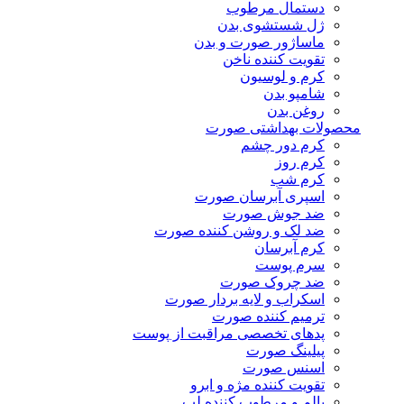
دستمال مرطوب
ژل شستشوی بدن
ماساژور صورت و بدن
تقویت کننده ناخن
کرم و لوسیون
شامپو بدن
روغن بدن
محصولات بهداشتی صورت
کرم دور چشم
کرم روز
کرم شب
اسپری آبرسان صورت
ضد جوش صورت
ضد لک و روشن کننده صورت
کرم آبرسان
سرم پوست
ضد چروک صورت
اسکراب و لایه بردار صورت
ترمیم کننده صورت
پدهای تخصصی مراقبت از پوست
پیلینگ صورت
اسنس صورت
تقویت کننده مژه و ابرو
بالم و مرطوب کننده لب