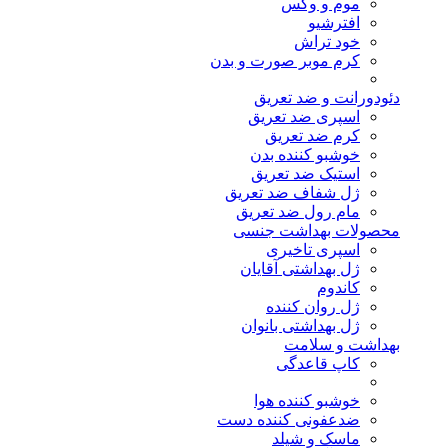
موم و وکس
افترشیو
خود تراش
کرم موبر صورت و بدن
دئودورانت و ضد تعریق
اسپری ضد تعریق
کرم ضد تعریق
خوشبو کننده بدن
استیک ضد تعریق
ژل شفاف ضد تعریق
مام رول ضد تعریق
محصولات بهداشت جنسی
اسپری تاخیری
ژل بهداشتی آقایان
کاندوم
ژل روان کننده
ژل بهداشتی بانوان
بهداشت و سلامت
کاپ قاعدگی
خوشبو کننده هوا
ضدعفونی کننده دست
ماسک و شیلد