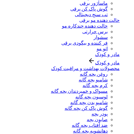
ماساژور برقی
گوش پاک کن برقی
تب سنج دیجیتالی
حالت دهنده مو برقی
حالت دهنده چندکاره مو
برس حرارتی
سشوار
فر کننده و بیگودی برقی
اتو مو
مادر و کودک
مادر و کودک
محصولات بهداشت و مراقبت کودک
روغن بچه گانه
شامپو بچه گانه
کرم بچه گانه
مسواک و خمیردندان بچه گانه
لوسیون بچه گانه
شامپو بدن بچه گانه
گوش پاک کن بچه گانه
پودر بچه
صابون بچه
ضد آفتاب بچه گانه
دهانشویه بچه گانه