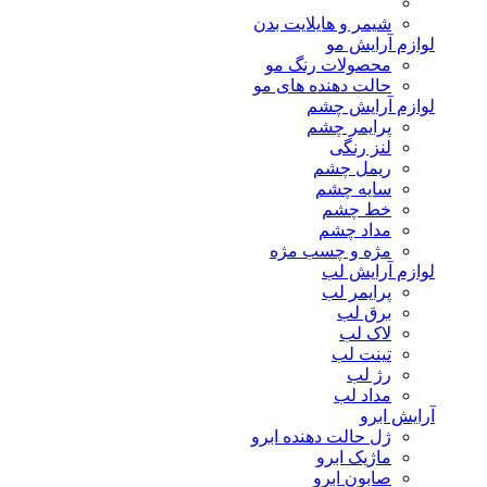
شیمر و هایلایت بدن
لوازم آرایش مو
محصولات رنگ مو
حالت دهنده های مو
لوازم آرایش چشم
پرایمر چشم
لنز رنگی
ریمل چشم
سایه چشم
خط چشم
مداد چشم
مژه و چسب مژه
لوازم آرایش لب
پرایمر لب
برق لب
لاک لب
تینت لب
رژ لب
مداد لب
آرایش ابرو
ژل حالت دهنده ابرو
ماژیک ابرو
صابون ابرو