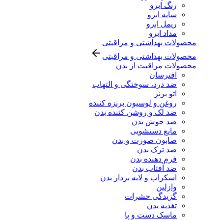
رنگ ابرو
سایه ابرو
ریمل ابرو
مداد ابرو
محصولات بهداشتی و مراقبتی
محصولات بهداشتی و مراقبتی
محصولات مراقبت از بدن
افترسان
ضد درد، سوختگی و التهاب
اتو برنز
روغن و لوسیون برنزه کننده
ضد لک و روشن کننده بدن
ضد جوش بدن
مایع دستشویی
صابون صورت و بدن
ضد ترک بدن
فرم دهنده بدن
ضد آفتاب بدن
اسکراب و لایه بردار بدن
وازلین
گزیدگی حشرات
تغذیه بدن
ماسک دست و پا