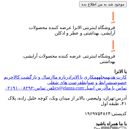
موجود شد به من اطلاع بده
فروشگاه اینترنتی الانزا عرضه کننده محصولات
آرایشی، بهداشتی و عطر و ادکلن
فروشگاه اینترنتی عرضه کننده محصولات آرایشی،
بهداشتی
با الانزا
کارت هدیه
مجله
همکاری با الانزا
درباره ما
ارسال و بازگشت کالا
حریم
خصوصی
شرایط و ضوابط
فرصت های شغلی
تماس با ما
آدرس ایمیل:cs@elanza.com
تلفن تماس:۰۲۱۹۱۰۰۸۲۹۲
آدرس:تهران، ولیعصر، بالاتر از میدان ونک، کوچه خلیل زاده، پلاک
۴۱، طبقه اول
کدپستی:۱۹۶۹۷۵۴۸۶۴
با ما همراه باشید