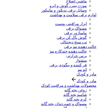
ماشین اصلاح
موزن بینی، گوش و ابرو
وسایل برقی پدیکور و مانیکور
لوازم برقی سلامت و بهداشت
ابزار مراقبتی پوست
مسواک برقی
ماساژور برقی
گوش پاک کن برقی
تب سنج دیجیتالی
حالت دهنده مو برقی
حالت دهنده چندکاره مو
برس حرارتی
سشوار
فر کننده و بیگودی برقی
اتو مو
مادر و کودک
مادر و کودک
محصولات بهداشت و مراقبت کودک
روغن بچه گانه
شامپو بچه گانه
کرم بچه گانه
مسواک و خمیردندان بچه گانه