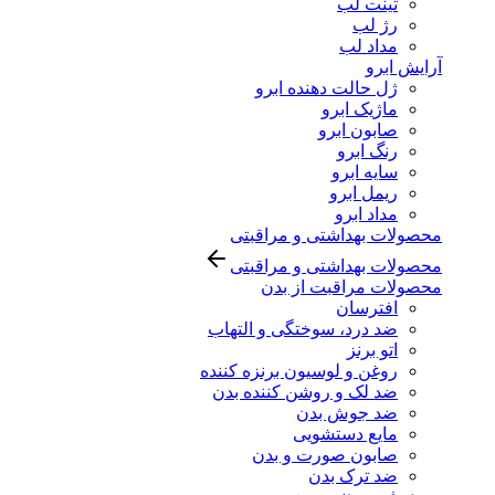
تینت لب
رژ لب
مداد لب
آرایش ابرو
ژل حالت دهنده ابرو
ماژیک ابرو
صابون ابرو
رنگ ابرو
سایه ابرو
ریمل ابرو
مداد ابرو
محصولات بهداشتی و مراقبتی
محصولات بهداشتی و مراقبتی
محصولات مراقبت از بدن
افترسان
ضد درد، سوختگی و التهاب
اتو برنز
روغن و لوسیون برنزه کننده
ضد لک و روشن کننده بدن
ضد جوش بدن
مایع دستشویی
صابون صورت و بدن
ضد ترک بدن