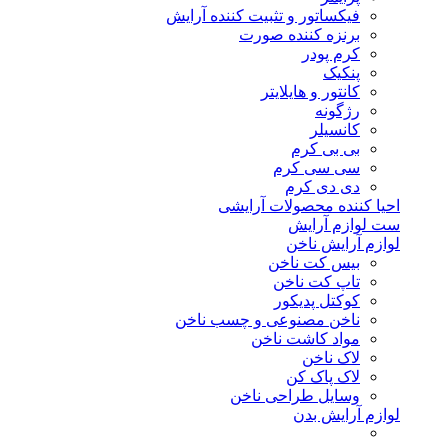
فیکساتور و تثبیت کننده آرایش
برنزه کننده صورت
کرم پودر
پنکیک
کانتور و هایلایتر
رژگونه
کانسیلر
بی بی کرم
سی سی کرم
دی دی کرم
احیا کننده محصولات آرایشی
ست لوازم آرایش
لوازم آرایش ناخن
بیس کت ناخن
تاپ کت ناخن
کوکتل پدیکور
ناخن مصنوعی و چسب ناخن
مواد کاشت ناخن
لاک ناخن
لاک پاک کن
وسایل طراحی ناخن
لوازم آرایش بدن