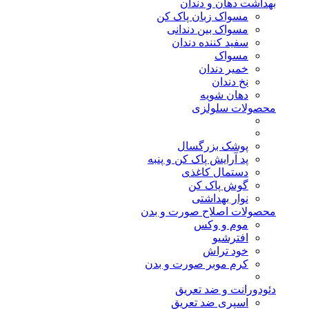
بهداشت دهان و دندان
مسواک زبان پاک کن
مسواک بین دندانی
سفید کننده دندان
مسواک
خمیر دندان
نخ دندان
دهان شویه
محصولات سلولزی
پوشک بزرگسال
پد آرایش پاک کن و پنبه
دستمال کاغذی
گوش پاک کن
نوار بهداشتی
محصولات اصلاح صورت و بدن
موم و وکس
افترشیو
خود تراش
کرم موبر صورت و بدن
دئودورانت و ضد تعریق
اسپری ضد تعریق