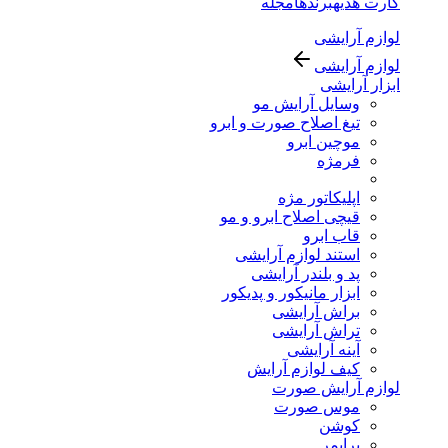
کارت هدیه
برندها
مجله
لوازم آرایشی
لوازم آرایشی
ابزار آرایشی
وسایل آرایش مو
تیغ اصلاح صورت و ابرو
موچین ابرو
فرمژه
اپلیکاتور مژه
قیچی اصلاح ابرو و مو
قاب ابرو
استند لوازم آرایشی
پد و بلندر آرایشی
ابزار مانیکور و پدیکور
براش آرایشی
تراش آرایشی
آینه آرایشی
کیف لوازم آرایش
لوازم آرایش صورت
موس صورت
کوشن
پرایمر