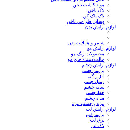
مواد کاشت ناخن
لاک ناخن
لاک پاک کن
وسایل طراحی ناخن
لوازم آرایش بدن
شیمر و هایلایت بدن
لوازم آرایش مو
محصولات رنگ مو
حالت دهنده های مو
لوازم آرایش چشم
پرایمر چشم
لنز رنگی
ریمل چشم
سایه چشم
خط چشم
مداد چشم
مژه و چسب مژه
لوازم آرایش لب
پرایمر لب
برق لب
لاک لب