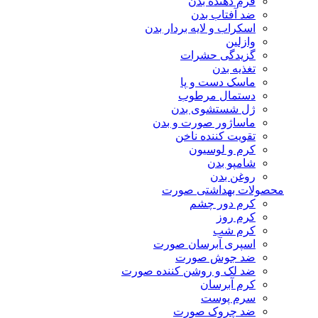
فرم دهنده بدن
ضد آفتاب بدن
اسکراب و لایه بردار بدن
وازلین
گزیدگی حشرات
تغذیه بدن
ماسک دست و پا
دستمال مرطوب
ژل شستشوی بدن
ماساژور صورت و بدن
تقویت کننده ناخن
کرم و لوسیون
شامپو بدن
روغن بدن
محصولات بهداشتی صورت
کرم دور چشم
کرم روز
کرم شب
اسپری آبرسان صورت
ضد جوش صورت
ضد لک و روشن کننده صورت
کرم آبرسان
سرم پوست
ضد چروک صورت