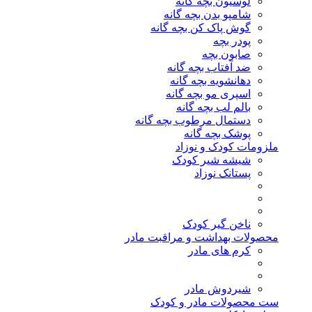
لوسیون بچه گانه
شامپو بدن بچه گانه
گوش پاک کن بچه گانه
پودر بچه
صابون بچه
ضد آفتاب بچه گانه
دهانشویه بچه گانه
اسپری مو بچه گانه
بالم لب بچه گانه
دستمال مرطوب بچه گانه
پوشک بچه گانه
ملزومات کودک و نوزاد
شیشه شیر کودک
پستانک نوزاد
ناخن گیر کودک
محصولات بهداشت و مراقبت مادر
کرم های مادر
شیردوش مادر
ست محصولات مادر و کودک