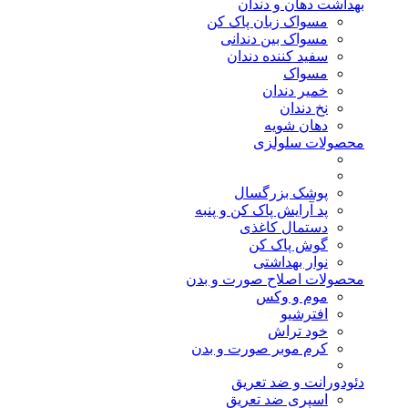
بهداشت دهان و دندان
مسواک زبان پاک کن
مسواک بین دندانی
سفید کننده دندان
مسواک
خمیر دندان
نخ دندان
دهان شویه
محصولات سلولزی
پوشک بزرگسال
پد آرایش پاک کن و پنبه
دستمال کاغذی
گوش پاک کن
نوار بهداشتی
محصولات اصلاح صورت و بدن
موم و وکس
افترشیو
خود تراش
کرم موبر صورت و بدن
دئودورانت و ضد تعریق
اسپری ضد تعریق