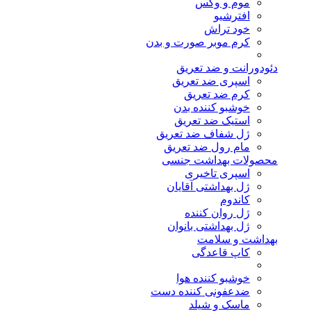
موم و وکس
افترشیو
خود تراش
کرم موبر صورت و بدن
دئودورانت و ضد تعریق
اسپری ضد تعریق
کرم ضد تعریق
خوشبو کننده بدن
استیک ضد تعریق
ژل شفاف ضد تعریق
مام رول ضد تعریق
محصولات بهداشت جنسی
اسپری تاخیری
ژل بهداشتی آقایان
کاندوم
ژل روان کننده
ژل بهداشتی بانوان
بهداشت و سلامت
کاپ قاعدگی
خوشبو کننده هوا
ضدعفونی کننده دست
ماسک و شیلد