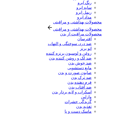
رنگ ابرو
سایه ابرو
ریمل ابرو
مداد ابرو
محصولات بهداشتی و مراقبتی
محصولات بهداشتی و مراقبتی
محصولات مراقبت از بدن
افترسان
ضد درد، سوختگی و التهاب
اتو برنز
روغن و لوسیون برنزه کننده
ضد لک و روشن کننده بدن
ضد جوش بدن
مایع دستشویی
صابون صورت و بدن
ضد ترک بدن
فرم دهنده بدن
ضد آفتاب بدن
اسکراب و لایه بردار بدن
وازلین
گزیدگی حشرات
تغذیه بدن
ماسک دست و پا