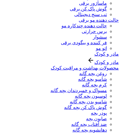
ماساژور برقی
گوش پاک کن برقی
تب سنج دیجیتالی
حالت دهنده مو برقی
حالت دهنده چندکاره مو
برس حرارتی
سشوار
فر کننده و بیگودی برقی
اتو مو
مادر و کودک
مادر و کودک
محصولات بهداشت و مراقبت کودک
روغن بچه گانه
شامپو بچه گانه
کرم بچه گانه
مسواک و خمیردندان بچه گانه
لوسیون بچه گانه
شامپو بدن بچه گانه
گوش پاک کن بچه گانه
پودر بچه
صابون بچه
ضد آفتاب بچه گانه
دهانشویه بچه گانه