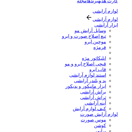
کارت هدیه
برندها
مجله
لوازم آرایشی
لوازم آرایشی
ابزار آرایشی
وسایل آرایش مو
تیغ اصلاح صورت و ابرو
موچین ابرو
فرمژه
اپلیکاتور مژه
قیچی اصلاح ابرو و مو
قاب ابرو
استند لوازم آرایشی
پد و بلندر آرایشی
ابزار مانیکور و پدیکور
براش آرایشی
تراش آرایشی
آینه آرایشی
کیف لوازم آرایش
لوازم آرایش صورت
موس صورت
کوشن
پرایمر