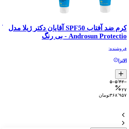
کرم ضد آفتاب SPF50 آقایان دکتر ژیلا مدل
Androsun Protectio - بی رنگ
م
فروشنده:
فر
الانزا
م
کمتر ا
۵۰۵٬۴۲۰
۰
۲۷
۳۶۸٬۹۵۷
تومان
۰
۰