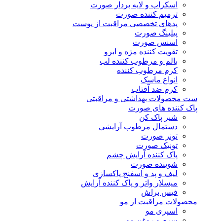
اسکراب و لایه بردار صورت
ترمیم کننده صورت
پدهای تخصصی مراقبت از پوست
پیلینگ صورت
اسنس صورت
تقویت کننده مژه و ابرو
بالم و مرطوب کننده لب
کرم مرطوب کننده
انواع ماسک
کرم ضد آفتاب
ست محصولات بهداشتی و مراقبتی
پاک کننده های صورت
شیر پاک کن
دستمال مرطوب آرایشی
تونر صورت
تونیک صورت
پاک کننده آرایش چشم
شوینده صورت
لیف و پد و اسفنج پاکسازی
میسلار واتر و پاک کننده آرایش
فیس براش
محصولات مراقبت از مو
اسپری مو
سرم و روغن مو