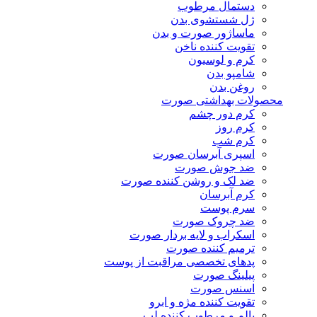
دستمال مرطوب
ژل شستشوی بدن
ماساژور صورت و بدن
تقویت کننده ناخن
کرم و لوسیون
شامپو بدن
روغن بدن
محصولات بهداشتی صورت
کرم دور چشم
کرم روز
کرم شب
اسپری آبرسان صورت
ضد جوش صورت
ضد لک و روشن کننده صورت
کرم آبرسان
سرم پوست
ضد چروک صورت
اسکراب و لایه بردار صورت
ترمیم کننده صورت
پدهای تخصصی مراقبت از پوست
پیلینگ صورت
اسنس صورت
تقویت کننده مژه و ابرو
بالم و مرطوب کننده لب