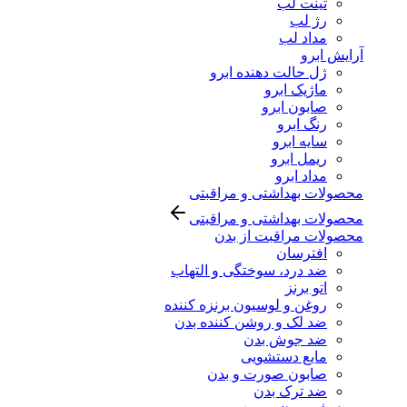
تینت لب
رژ لب
مداد لب
آرایش ابرو
ژل حالت دهنده ابرو
ماژیک ابرو
صابون ابرو
رنگ ابرو
سایه ابرو
ریمل ابرو
مداد ابرو
محصولات بهداشتی و مراقبتی
محصولات بهداشتی و مراقبتی
محصولات مراقبت از بدن
افترسان
ضد درد، سوختگی و التهاب
اتو برنز
روغن و لوسیون برنزه کننده
ضد لک و روشن کننده بدن
ضد جوش بدن
مایع دستشویی
صابون صورت و بدن
ضد ترک بدن