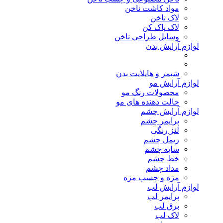
مواد کاشت ناخن
لاک ناخن
لاک پاک کن
وسایل طراحی ناخن
لوازم آرایش بدن
شیمر و هایلایت بدن
لوازم آرایش مو
محصولات رنگ مو
حالت دهنده های مو
لوازم آرایش چشم
پرایمر چشم
لنز رنگی
ریمل چشم
سایه چشم
خط چشم
مداد چشم
مژه و چسب مژه
لوازم آرایش لب
پرایمر لب
برق لب
لاک لب