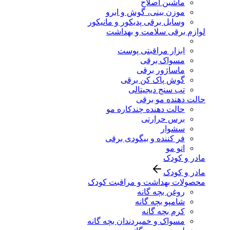
ماشین اصلاح
موزن بینی، گوش و ابرو
وسایل برقی پدیکور و مانیکور
لوازم برقی سلامت و بهداشت
ابزار مراقبتی پوست
مسواک برقی
ماساژور برقی
گوش پاک کن برقی
تب سنج دیجیتالی
حالت دهنده مو برقی
حالت دهنده چندکاره مو
برس حرارتی
سشوار
فر کننده و بیگودی برقی
اتو مو
مادر و کودک
مادر و کودک
محصولات بهداشت و مراقبت کودک
روغن بچه گانه
شامپو بچه گانه
کرم بچه گانه
مسواک و خمیردندان بچه گانه