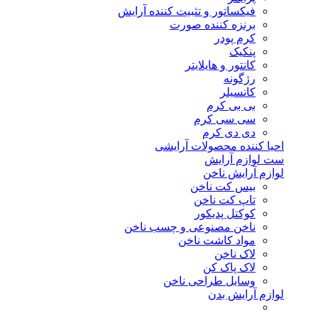
فیکساتور و تثبیت کننده آرایش
برنزه کننده صورت
کرم پودر
پنکیک
کانتور و هایلایتر
رژگونه
کانسیلر
بی بی کرم
سی سی کرم
دی دی کرم
احیا کننده محصولات آرایشی
ست لوازم آرایش
لوازم آرایش ناخن
بیس کت ناخن
تاپ کت ناخن
کوکتل پدیکور
ناخن مصنوعی و چسب ناخن
مواد کاشت ناخن
لاک ناخن
لاک پاک کن
وسایل طراحی ناخن
لوازم آرایش بدن