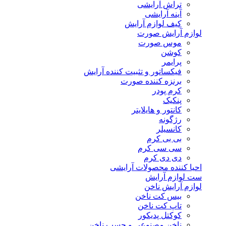
تراش آرایشی
آینه آرایشی
کیف لوازم آرایش
لوازم آرایش صورت
موس صورت
کوشن
پرایمر
فیکساتور و تثبیت کننده آرایش
برنزه کننده صورت
کرم پودر
پنکیک
کانتور و هایلایتر
رژگونه
کانسیلر
بی بی کرم
سی سی کرم
دی دی کرم
احیا کننده محصولات آرایشی
ست لوازم آرایش
لوازم آرایش ناخن
بیس کت ناخن
تاپ کت ناخن
کوکتل پدیکور
ناخن مصنوعی و چسب ناخن