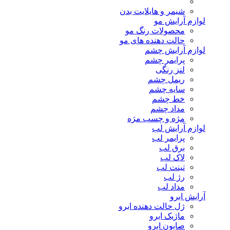
شیمر و هایلایت بدن
لوازم آرایش مو
محصولات رنگ مو
حالت دهنده های مو
لوازم آرایش چشم
پرایمر چشم
لنز رنگی
ریمل چشم
سایه چشم
خط چشم
مداد چشم
مژه و چسب مژه
لوازم آرایش لب
پرایمر لب
برق لب
لاک لب
تینت لب
رژ لب
مداد لب
آرایش ابرو
ژل حالت دهنده ابرو
ماژیک ابرو
صابون ابرو