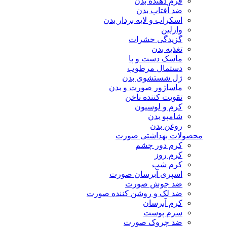
فرم دهنده بدن
ضد آفتاب بدن
اسکراب و لایه بردار بدن
وازلین
گزیدگی حشرات
تغذیه بدن
ماسک دست و پا
دستمال مرطوب
ژل شستشوی بدن
ماساژور صورت و بدن
تقویت کننده ناخن
کرم و لوسیون
شامپو بدن
روغن بدن
محصولات بهداشتی صورت
کرم دور چشم
کرم روز
کرم شب
اسپری آبرسان صورت
ضد جوش صورت
ضد لک و روشن کننده صورت
کرم آبرسان
سرم پوست
ضد چروک صورت