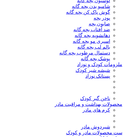
لوسیون بچه گانه
شامپو بدن بچه گانه
گوش پاک کن بچه گانه
پودر بچه
صابون بچه
ضد آفتاب بچه گانه
دهانشویه بچه گانه
اسپری مو بچه گانه
بالم لب بچه گانه
دستمال مرطوب بچه گانه
پوشک بچه گانه
ملزومات کودک و نوزاد
شیشه شیر کودک
پستانک نوزاد
ناخن گیر کودک
محصولات بهداشت و مراقبت مادر
کرم های مادر
شیردوش مادر
ست محصولات مادر و کودک