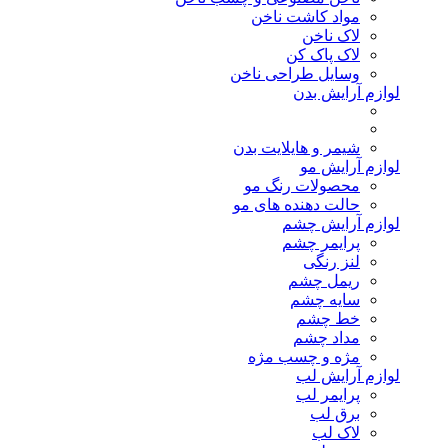
مواد کاشت ناخن
لاک ناخن
لاک پاک کن
وسایل طراحی ناخن
لوازم آرایش بدن
شیمر و هایلایت بدن
لوازم آرایش مو
محصولات رنگ مو
حالت دهنده های مو
لوازم آرایش چشم
پرایمر چشم
لنز رنگی
ریمل چشم
سایه چشم
خط چشم
مداد چشم
مژه و چسب مژه
لوازم آرایش لب
پرایمر لب
برق لب
لاک لب