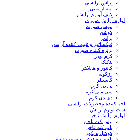
تراش آرایشی
آینه آرایشی
کیف لوازم آرایش
لوازم آرایش صورت
موس صورت
کوشن
پرایمر
فیکساتور و تثبیت کننده آرایش
برنزه کننده صورت
کرم پودر
پنکیک
کانتور و هایلایتر
رژگونه
کانسیلر
بی بی کرم
سی سی کرم
دی دی کرم
احیا کننده محصولات آرایشی
ست لوازم آرایش
لوازم آرایش ناخن
بیس کت ناخن
تاپ کت ناخن
کوکتل پدیکور
ناخن مصنوعی و چسب ناخن