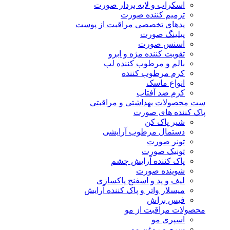
اسکراب و لایه بردار صورت
ترمیم کننده صورت
پدهای تخصصی مراقبت از پوست
پیلینگ صورت
اسنس صورت
تقویت کننده مژه و ابرو
بالم و مرطوب کننده لب
کرم مرطوب کننده
انواع ماسک
کرم ضد آفتاب
ست محصولات بهداشتی و مراقبتی
پاک کننده های صورت
شیر پاک کن
دستمال مرطوب آرایشی
تونر صورت
تونیک صورت
پاک کننده آرایش چشم
شوینده صورت
لیف و پد و اسفنج پاکسازی
میسلار واتر و پاک کننده آرایش
فیس براش
محصولات مراقبت از مو
اسپری مو
سرم و روغن مو