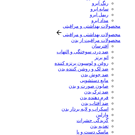
رنگ ابرو
سایه ابرو
ریمل ابرو
مداد ابرو
محصولات بهداشتی و مراقبتی
محصولات بهداشتی و مراقبتی
محصولات مراقبت از بدن
افترسان
ضد درد، سوختگی و التهاب
اتو برنز
روغن و لوسیون برنزه کننده
ضد لک و روشن کننده بدن
ضد جوش بدن
مایع دستشویی
صابون صورت و بدن
ضد ترک بدن
فرم دهنده بدن
ضد آفتاب بدن
اسکراب و لایه بردار بدن
وازلین
گزیدگی حشرات
تغذیه بدن
ماسک دست و پا