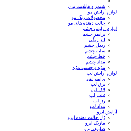
شیمر و هایلایت بدن
لوازم آرایش مو
محصولات رنگ مو
حالت دهنده های مو
لوازم آرایش چشم
پرایمر چشم
لنز رنگی
ریمل چشم
سایه چشم
خط چشم
مداد چشم
مژه و چسب مژه
لوازم آرایش لب
پرایمر لب
برق لب
لاک لب
تینت لب
رژ لب
مداد لب
آرایش ابرو
ژل حالت دهنده ابرو
ماژیک ابرو
صابون ابرو