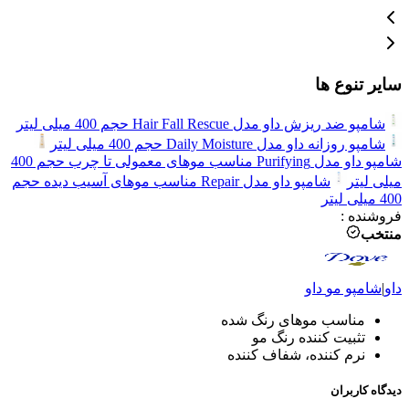
سایر تنوع ها
شامپو ضد ریزش داو مدل Hair Fall Rescue حجم 400 میلی لیتر
شامپو روزانه داو مدل Daily Moisture حجم 400 میلی لیتر
شامپو داو مدل Purifying مناسب موهای معمولی تا چرب حجم 400
میلی لیتر
شامپو داو مدل Repair مناسب موهای آسیب دیده حجم
400 میلی لیتر
فروشنده
:
منتخب
داو
|
شامپو مو
داو
مناسب موهای رنگ شده
تثبیت کننده رنگ مو
نرم کننده، شفاف کننده
دیدگاه کاربران