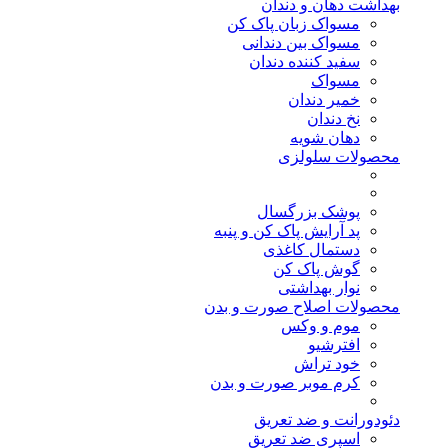
بهداشت دهان و دندان
مسواک زبان پاک کن
مسواک بین دندانی
سفید کننده دندان
مسواک
خمیر دندان
نخ دندان
دهان شویه
محصولات سلولزی
پوشک بزرگسال
پد آرایش پاک کن و پنبه
دستمال کاغذی
گوش پاک کن
نوار بهداشتی
محصولات اصلاح صورت و بدن
موم و وکس
افترشیو
خود تراش
کرم موبر صورت و بدن
دئودورانت و ضد تعریق
اسپری ضد تعریق