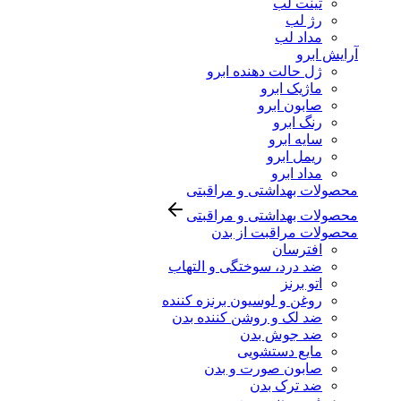
تینت لب
رژ لب
مداد لب
آرایش ابرو
ژل حالت دهنده ابرو
ماژیک ابرو
صابون ابرو
رنگ ابرو
سایه ابرو
ریمل ابرو
مداد ابرو
محصولات بهداشتی و مراقبتی
محصولات بهداشتی و مراقبتی
محصولات مراقبت از بدن
افترسان
ضد درد، سوختگی و التهاب
اتو برنز
روغن و لوسیون برنزه کننده
ضد لک و روشن کننده بدن
ضد جوش بدن
مایع دستشویی
صابون صورت و بدن
ضد ترک بدن