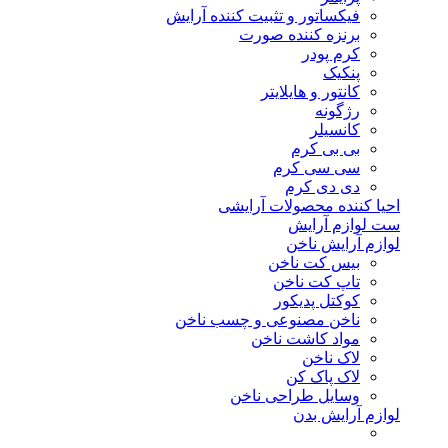
فیکساتور و تثبیت کننده آرایش
برنزه کننده صورت
کرم پودر
پنکیک
کانتور و هایلایتر
رژگونه
کانسیلر
بی بی کرم
سی سی کرم
دی دی کرم
احیا کننده محصولات آرایشی
ست لوازم آرایش
لوازم آرایش ناخن
بیس کت ناخن
تاپ کت ناخن
کوکتل پدیکور
ناخن مصنوعی و چسب ناخن
مواد کاشت ناخن
لاک ناخن
لاک پاک کن
وسایل طراحی ناخن
لوازم آرایش بدن