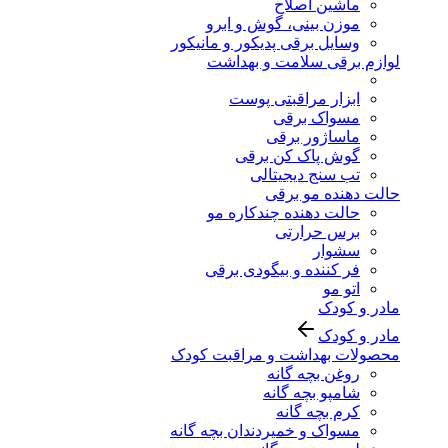
ماشین اصلاح
موزن بینی، گوش و ابرو
وسایل برقی پدیکور و مانیکور
لوازم برقی سلامت و بهداشت
ابزار مراقبتی پوست
مسواک برقی
ماساژور برقی
گوش پاک کن برقی
تب سنج دیجیتالی
حالت دهنده مو برقی
حالت دهنده چندکاره مو
برس حرارتی
سشوار
فر کننده و بیگودی برقی
اتو مو
مادر و کودک
مادر و کودک
محصولات بهداشت و مراقبت کودک
روغن بچه گانه
شامپو بچه گانه
کرم بچه گانه
مسواک و خمیردندان بچه گانه