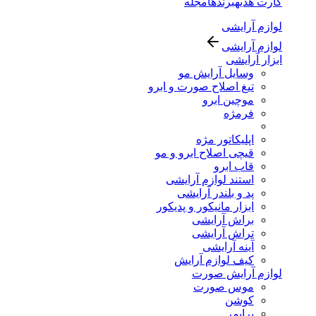
کارت هدیه
برندها
مجله
لوازم آرایشی
لوازم آرایشی
ابزار آرایشی
وسایل آرایش مو
تیغ اصلاح صورت و ابرو
موچین ابرو
فرمژه
اپلیکاتور مژه
قیچی اصلاح ابرو و مو
قاب ابرو
استند لوازم آرایشی
پد و بلندر آرایشی
ابزار مانیکور و پدیکور
براش آرایشی
تراش آرایشی
آینه آرایشی
کیف لوازم آرایش
لوازم آرایش صورت
موس صورت
کوشن
پرایمر