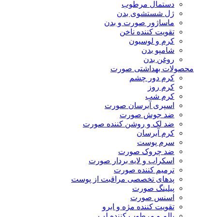
دستمال مرطوب
ژل شستشوی بدن
ماساژور صورت و بدن
تقویت کننده ناخن
کرم و لوسیون
شامپو بدن
روغن بدن
محصولات بهداشتی صورت
کرم دور چشم
کرم روز
کرم شب
اسپری آبرسان صورت
ضد جوش صورت
ضد لک و روشن کننده صورت
کرم آبرسان
سرم پوست
ضد چروک صورت
اسکراب و لایه بردار صورت
ترمیم کننده صورت
پدهای تخصصی مراقبت از پوست
پیلینگ صورت
اسنس صورت
تقویت کننده مژه و ابرو
بالم و مرطوب کننده لب