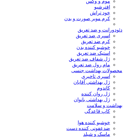
موم و وکس
افترشیو
خود تراش
کرم موبر صورت و بدن
دئودورانت و ضد تعریق
اسپری ضد تعریق
کرم ضد تعریق
خوشبو کننده بدن
استیک ضد تعریق
ژل شفاف ضد تعریق
مام رول ضد تعریق
محصولات بهداشت جنسی
اسپری تاخیری
ژل بهداشتی آقایان
کاندوم
ژل روان کننده
ژل بهداشتی بانوان
بهداشت و سلامت
کاپ قاعدگی
خوشبو کننده هوا
ضدعفونی کننده دست
ماسک و شیلد