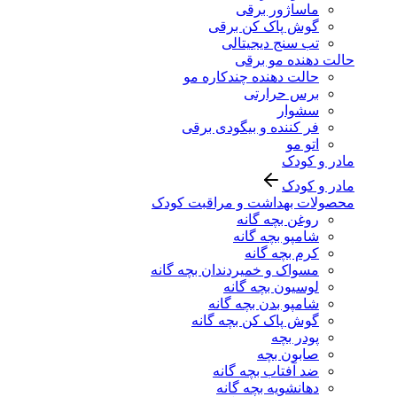
ماساژور برقی
گوش پاک کن برقی
تب سنج دیجیتالی
حالت دهنده مو برقی
حالت دهنده چندکاره مو
برس حرارتی
سشوار
فر کننده و بیگودی برقی
اتو مو
مادر و کودک
مادر و کودک
محصولات بهداشت و مراقبت کودک
روغن بچه گانه
شامپو بچه گانه
کرم بچه گانه
مسواک و خمیردندان بچه گانه
لوسیون بچه گانه
شامپو بدن بچه گانه
گوش پاک کن بچه گانه
پودر بچه
صابون بچه
ضد آفتاب بچه گانه
دهانشویه بچه گانه