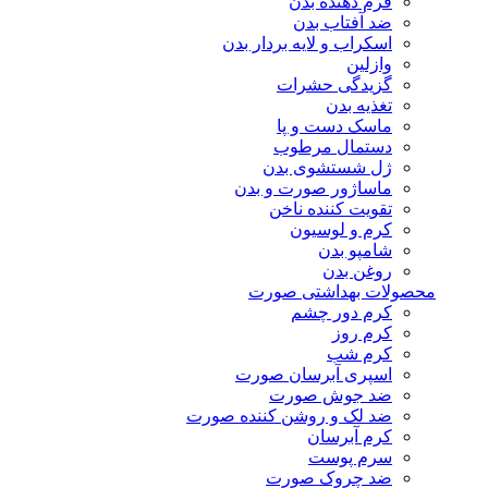
فرم دهنده بدن
ضد آفتاب بدن
اسکراب و لایه بردار بدن
وازلین
گزیدگی حشرات
تغذیه بدن
ماسک دست و پا
دستمال مرطوب
ژل شستشوی بدن
ماساژور صورت و بدن
تقویت کننده ناخن
کرم و لوسیون
شامپو بدن
روغن بدن
محصولات بهداشتی صورت
کرم دور چشم
کرم روز
کرم شب
اسپری آبرسان صورت
ضد جوش صورت
ضد لک و روشن کننده صورت
کرم آبرسان
سرم پوست
ضد چروک صورت