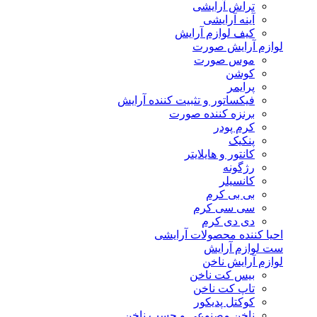
تراش آرایشی
آینه آرایشی
کیف لوازم آرایش
لوازم آرایش صورت
موس صورت
کوشن
پرایمر
فیکساتور و تثبیت کننده آرایش
برنزه کننده صورت
کرم پودر
پنکیک
کانتور و هایلایتر
رژگونه
کانسیلر
بی بی کرم
سی سی کرم
دی دی کرم
احیا کننده محصولات آرایشی
ست لوازم آرایش
لوازم آرایش ناخن
بیس کت ناخن
تاپ کت ناخن
کوکتل پدیکور
ناخن مصنوعی و چسب ناخن