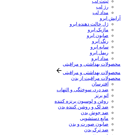
تینت لب
رژ لب
مداد لب
آرایش ابرو
ژل حالت دهنده ابرو
ماژیک ابرو
صابون ابرو
رنگ ابرو
سایه ابرو
ریمل ابرو
مداد ابرو
محصولات بهداشتی و مراقبتی
محصولات بهداشتی و مراقبتی
محصولات مراقبت از بدن
افترسان
ضد درد، سوختگی و التهاب
اتو برنز
روغن و لوسیون برنزه کننده
ضد لک و روشن کننده بدن
ضد جوش بدن
مایع دستشویی
صابون صورت و بدن
ضد ترک بدن