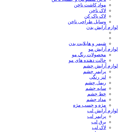
مواد کاشت ناخن
لاک ناخن
لاک پاک کن
وسایل طراحی ناخن
لوازم آرایش بدن
شیمر و هایلایت بدن
لوازم آرایش مو
محصولات رنگ مو
حالت دهنده های مو
لوازم آرایش چشم
پرایمر چشم
لنز رنگی
ریمل چشم
سایه چشم
خط چشم
مداد چشم
مژه و چسب مژه
لوازم آرایش لب
پرایمر لب
برق لب
لاک لب