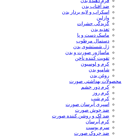
فرم دهنده بدن
ضد آفتاب بدن
اسکراب و لایه بردار بدن
وازلین
گزیدگی حشرات
تغذیه بدن
ماسک دست و پا
دستمال مرطوب
ژل شستشوی بدن
ماساژور صورت و بدن
تقویت کننده ناخن
کرم و لوسیون
شامپو بدن
روغن بدن
محصولات بهداشتی صورت
کرم دور چشم
کرم روز
کرم شب
اسپری آبرسان صورت
ضد جوش صورت
ضد لک و روشن کننده صورت
کرم آبرسان
سرم پوست
ضد چروک صورت