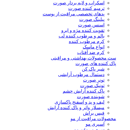
اسکراب و لایه بردار صورت
ترمیم کننده صورت
پدهای تخصصی مراقبت از پوست
پیلینگ صورت
اسنس صورت
تقویت کننده مژه و ابرو
بالم و مرطوب کننده لب
کرم مرطوب کننده
انواع ماسک
کرم ضد آفتاب
ست محصولات بهداشتی و مراقبتی
پاک کننده های صورت
شیر پاک کن
دستمال مرطوب آرایشی
تونر صورت
تونیک صورت
پاک کننده آرایش چشم
شوینده صورت
لیف و پد و اسفنج پاکسازی
میسلار واتر و پاک کننده آرایش
فیس براش
محصولات مراقبت از مو
اسپری مو
سرم و روغن مو