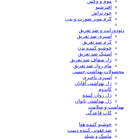
موم و وکس
افترشیو
خود تراش
کرم موبر صورت و بدن
دئودورانت و ضد تعریق
اسپری ضد تعریق
کرم ضد تعریق
خوشبو کننده بدن
استیک ضد تعریق
ژل شفاف ضد تعریق
مام رول ضد تعریق
محصولات بهداشت جنسی
اسپری تاخیری
ژل بهداشتی آقایان
کاندوم
ژل روان کننده
ژل بهداشتی بانوان
بهداشت و سلامت
کاپ قاعدگی
خوشبو کننده هوا
ضدعفونی کننده دست
ماسک و شیلد