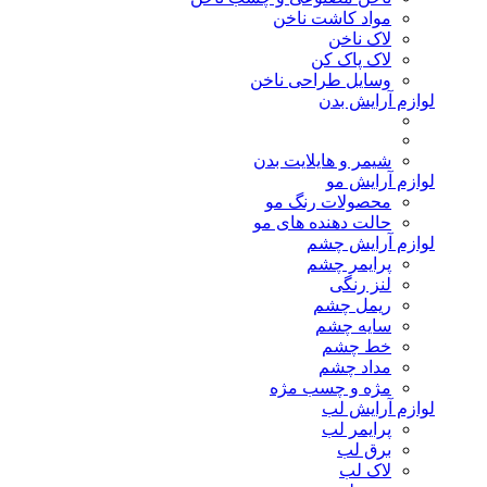
مواد کاشت ناخن
لاک ناخن
لاک پاک کن
وسایل طراحی ناخن
لوازم آرایش بدن
شیمر و هایلایت بدن
لوازم آرایش مو
محصولات رنگ مو
حالت دهنده های مو
لوازم آرایش چشم
پرایمر چشم
لنز رنگی
ریمل چشم
سایه چشم
خط چشم
مداد چشم
مژه و چسب مژه
لوازم آرایش لب
پرایمر لب
برق لب
لاک لب