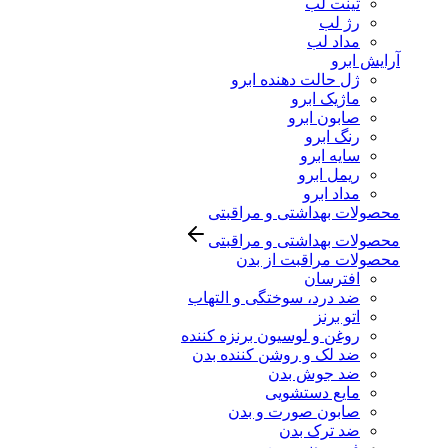
تینت لب
رژ لب
مداد لب
آرایش ابرو
ژل حالت دهنده ابرو
ماژیک ابرو
صابون ابرو
رنگ ابرو
سایه ابرو
ریمل ابرو
مداد ابرو
محصولات بهداشتی و مراقبتی
محصولات بهداشتی و مراقبتی
محصولات مراقبت از بدن
افترسان
ضد درد، سوختگی و التهاب
اتو برنز
روغن و لوسیون برنزه کننده
ضد لک و روشن کننده بدن
ضد جوش بدن
مایع دستشویی
صابون صورت و بدن
ضد ترک بدن