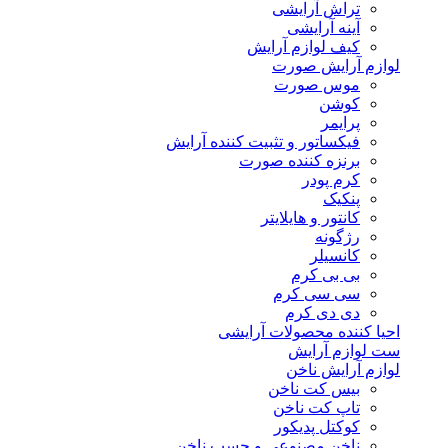
تراش آرایشی
آینه آرایشی
کیف لوازم آرایش
لوازم آرایش صورت
موس صورت
کوشن
پرایمر
فیکساتور و تثبیت کننده آرایش
برنزه کننده صورت
کرم پودر
پنکیک
کانتور و هایلایتر
رژگونه
کانسیلر
بی بی کرم
سی سی کرم
دی دی کرم
احیا کننده محصولات آرایشی
ست لوازم آرایش
لوازم آرایش ناخن
بیس کت ناخن
تاپ کت ناخن
کوکتل پدیکور
ناخن مصنوعی و چسب ناخن