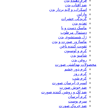
فرم دهنده بدن
ضد آفتاب بدن
اسکراب و لایه بردار بدن
وازلین
گزیدگی حشرات
تغذیه بدن
ماسک دست و پا
دستمال مرطوب
ژل شستشوی بدن
ماساژور صورت و بدن
تقویت کننده ناخن
کرم و لوسیون
شامپو بدن
روغن بدن
محصولات بهداشتی صورت
کرم دور چشم
کرم روز
کرم شب
اسپری آبرسان صورت
ضد جوش صورت
ضد لک و روشن کننده صورت
کرم آبرسان
سرم پوست
ضد چروک صورت