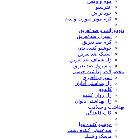
موم و وکس
افترشیو
خود تراش
کرم موبر صورت و بدن
دئودورانت و ضد تعریق
اسپری ضد تعریق
کرم ضد تعریق
خوشبو کننده بدن
استیک ضد تعریق
ژل شفاف ضد تعریق
مام رول ضد تعریق
محصولات بهداشت جنسی
اسپری تاخیری
ژل بهداشتی آقایان
کاندوم
ژل روان کننده
ژل بهداشتی بانوان
بهداشت و سلامت
کاپ قاعدگی
خوشبو کننده هوا
ضدعفونی کننده دست
ماسک و شیلد