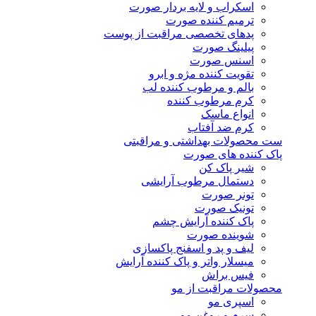
اسکراب و لایه بردار صورت
ترمیم کننده صورت
پدهای تخصصی مراقبت از پوست
پیلینگ صورت
اسنس صورت
تقویت کننده مژه و ابرو
بالم و مرطوب کننده لب
کرم مرطوب کننده
انواع ماسک
کرم ضد آفتاب
ست محصولات بهداشتی و مراقبتی
پاک کننده های صورت
شیر پاک کن
دستمال مرطوب آرایشی
تونر صورت
تونیک صورت
پاک کننده آرایش چشم
شوینده صورت
لیف و پد و اسفنج پاکسازی
میسلار واتر و پاک کننده آرایش
فیس براش
محصولات مراقبت از مو
اسپری مو
سرم و روغن مو