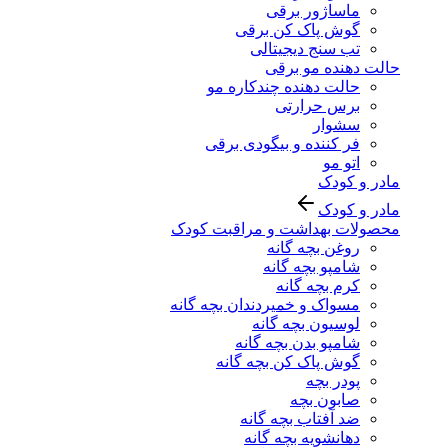
ماساژور برقی
گوش پاک کن برقی
تب سنج دیجیتالی
حالت دهنده مو برقی
حالت دهنده چندکاره مو
برس حرارتی
سشوار
فر کننده و بیگودی برقی
اتو مو
مادر و کودک
مادر و کودک
محصولات بهداشت و مراقبت کودک
روغن بچه گانه
شامپو بچه گانه
کرم بچه گانه
مسواک و خمیردندان بچه گانه
لوسیون بچه گانه
شامپو بدن بچه گانه
گوش پاک کن بچه گانه
پودر بچه
صابون بچه
ضد آفتاب بچه گانه
دهانشویه بچه گانه