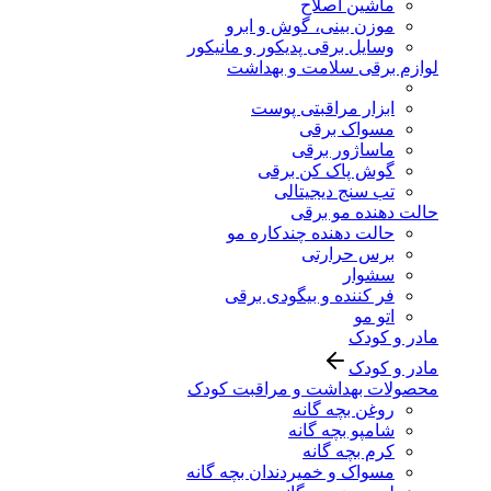
ماشین اصلاح
موزن بینی، گوش و ابرو
وسایل برقی پدیکور و مانیکور
لوازم برقی سلامت و بهداشت
ابزار مراقبتی پوست
مسواک برقی
ماساژور برقی
گوش پاک کن برقی
تب سنج دیجیتالی
حالت دهنده مو برقی
حالت دهنده چندکاره مو
برس حرارتی
سشوار
فر کننده و بیگودی برقی
اتو مو
مادر و کودک
مادر و کودک
محصولات بهداشت و مراقبت کودک
روغن بچه گانه
شامپو بچه گانه
کرم بچه گانه
مسواک و خمیردندان بچه گانه