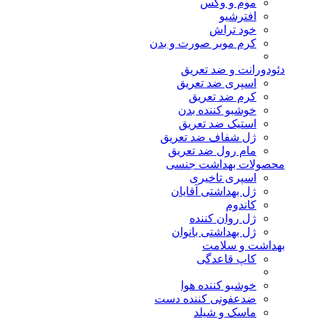
موم و وکس
افترشیو
خود تراش
کرم موبر صورت و بدن
دئودورانت و ضد تعریق
اسپری ضد تعریق
کرم ضد تعریق
خوشبو کننده بدن
استیک ضد تعریق
ژل شفاف ضد تعریق
مام رول ضد تعریق
محصولات بهداشت جنسی
اسپری تاخیری
ژل بهداشتی آقایان
کاندوم
ژل روان کننده
ژل بهداشتی بانوان
بهداشت و سلامت
کاپ قاعدگی
خوشبو کننده هوا
ضدعفونی کننده دست
ماسک و شیلد