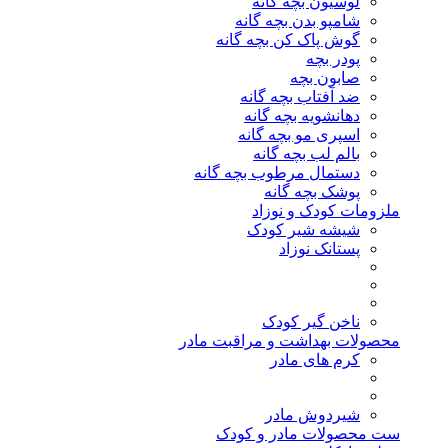
لوسیون بچه گانه
شامپو بدن بچه گانه
گوش پاک کن بچه گانه
پودر بچه
صابون بچه
ضد آفتاب بچه گانه
دهانشویه بچه گانه
اسپری مو بچه گانه
بالم لب بچه گانه
دستمال مرطوب بچه گانه
پوشک بچه گانه
ملزومات کودک و نوزاد
شیشه شیر کودک
پستانک نوزاد
ناخن گیر کودک
محصولات بهداشت و مراقبت مادر
کرم های مادر
شیردوش مادر
ست محصولات مادر و کودک