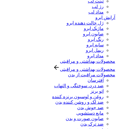
تینت لب
رژ لب
مداد لب
آرایش ابرو
ژل حالت دهنده ابرو
ماژیک ابرو
صابون ابرو
رنگ ابرو
سایه ابرو
ریمل ابرو
مداد ابرو
محصولات بهداشتی و مراقبتی
محصولات بهداشتی و مراقبتی
محصولات مراقبت از بدن
افترسان
ضد درد، سوختگی و التهاب
اتو برنز
روغن و لوسیون برنزه کننده
ضد لک و روشن کننده بدن
ضد جوش بدن
مایع دستشویی
صابون صورت و بدن
ضد ترک بدن