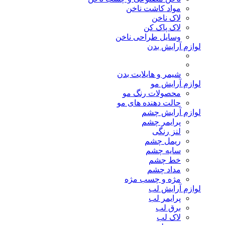
مواد کاشت ناخن
لاک ناخن
لاک پاک کن
وسایل طراحی ناخن
لوازم آرایش بدن
شیمر و هایلایت بدن
لوازم آرایش مو
محصولات رنگ مو
حالت دهنده های مو
لوازم آرایش چشم
پرایمر چشم
لنز رنگی
ریمل چشم
سایه چشم
خط چشم
مداد چشم
مژه و چسب مژه
لوازم آرایش لب
پرایمر لب
برق لب
لاک لب