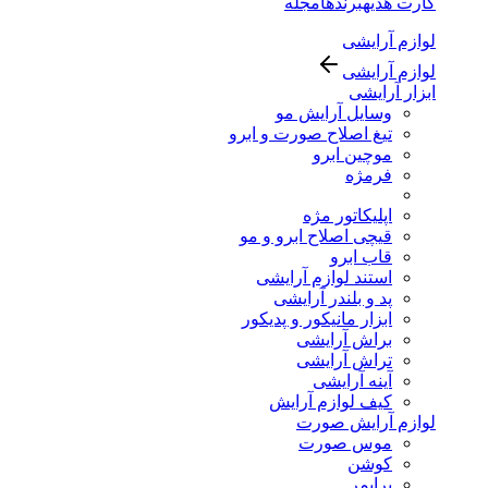
کارت هدیه
برندها
مجله
لوازم آرایشی
لوازم آرایشی
ابزار آرایشی
وسایل آرایش مو
تیغ اصلاح صورت و ابرو
موچین ابرو
فرمژه
اپلیکاتور مژه
قیچی اصلاح ابرو و مو
قاب ابرو
استند لوازم آرایشی
پد و بلندر آرایشی
ابزار مانیکور و پدیکور
براش آرایشی
تراش آرایشی
آینه آرایشی
کیف لوازم آرایش
لوازم آرایش صورت
موس صورت
کوشن
پرایمر