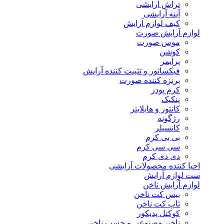
تراش آرایشی
آینه آرایشی
کیف لوازم آرایش
لوازم آرایش صورت
موس صورت
کوشن
پرایمر
فیکساتور و تثبیت کننده آرایش
برنزه کننده صورت
کرم پودر
پنکیک
کانتور و هایلایتر
رژگونه
کانسیلر
بی بی کرم
سی سی کرم
دی دی کرم
احیا کننده محصولات آرایشی
ست لوازم آرایش
لوازم آرایش ناخن
بیس کت ناخن
تاپ کت ناخن
کوکتل پدیکور
ناخن مصنوعی و چسب ناخن