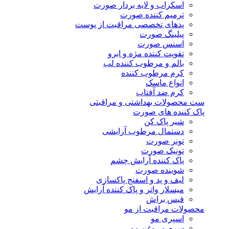
اسکراب و لایه بردار صورت
ترمیم کننده صورت
پدهای تخصصی مراقبت از پوست
پیلینگ صورت
اسنس صورت
تقویت کننده مژه و ابرو
بالم و مرطوب کننده لب
کرم مرطوب کننده
انواع ماسک
کرم ضد آفتاب
ست محصولات بهداشتی و مراقبتی
پاک کننده های صورت
شیر پاک کن
دستمال مرطوب آرایشی
تونر صورت
تونیک صورت
پاک کننده آرایش چشم
شوینده صورت
لیف و پد و اسفنج پاکسازی
میسلار واتر و پاک کننده آرایش
فیس براش
محصولات مراقبت از مو
اسپری مو
سرم و روغن مو