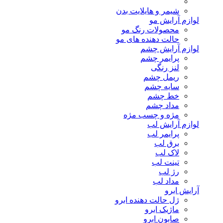
شیمر و هایلایت بدن
لوازم آرایش مو
محصولات رنگ مو
حالت دهنده های مو
لوازم آرایش چشم
پرایمر چشم
لنز رنگی
ریمل چشم
سایه چشم
خط چشم
مداد چشم
مژه و چسب مژه
لوازم آرایش لب
پرایمر لب
برق لب
لاک لب
تینت لب
رژ لب
مداد لب
آرایش ابرو
ژل حالت دهنده ابرو
ماژیک ابرو
صابون ابرو