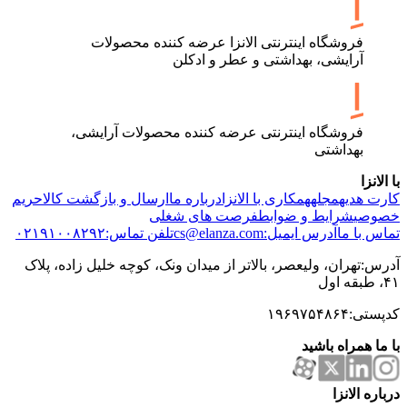
فروشگاه اینترنتی الانزا عرضه کننده محصولات
آرایشی، بهداشتی و عطر و ادکلن
فروشگاه اینترنتی عرضه کننده محصولات آرایشی،
بهداشتی
با الانزا
کارت هدیه
مجله
همکاری با الانزا
درباره ما
ارسال و بازگشت کالا
حریم
خصوصی
شرایط و ضوابط
فرصت های شغلی
تماس با ما
آدرس ایمیل:cs@elanza.com
تلفن تماس:۰۲۱۹۱۰۰۸۲۹۲
آدرس:تهران، ولیعصر، بالاتر از میدان ونک، کوچه خلیل زاده، پلاک
۴۱، طبقه اول
کدپستی:۱۹۶۹۷۵۴۸۶۴
با ما همراه باشید
درباره الانزا