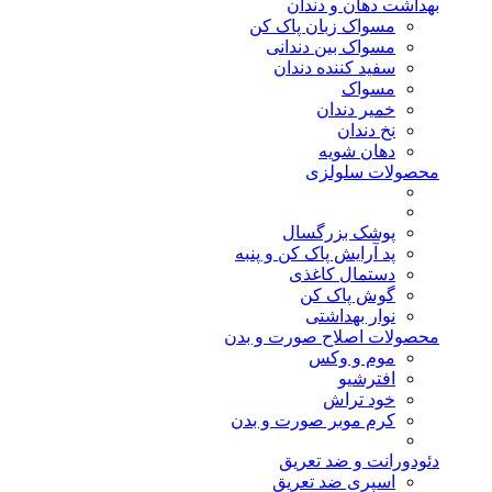
بهداشت دهان و دندان
مسواک زبان پاک کن
مسواک بین دندانی
سفید کننده دندان
مسواک
خمیر دندان
نخ دندان
دهان شویه
محصولات سلولزی
پوشک بزرگسال
پد آرایش پاک کن و پنبه
دستمال کاغذی
گوش پاک کن
نوار بهداشتی
محصولات اصلاح صورت و بدن
موم و وکس
افترشیو
خود تراش
کرم موبر صورت و بدن
دئودورانت و ضد تعریق
اسپری ضد تعریق