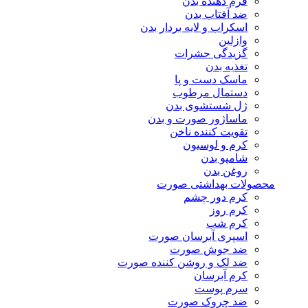
فرم دهنده بدن
ضد آفتاب بدن
اسکراب و لایه بردار بدن
وازلین
گزیدگی حشرات
تغذیه بدن
ماسک دست و پا
دستمال مرطوب
ژل شستشوی بدن
ماساژور صورت و بدن
تقویت کننده ناخن
کرم و لوسیون
شامپو بدن
روغن بدن
محصولات بهداشتی صورت
کرم دور چشم
کرم روز
کرم شب
اسپری آبرسان صورت
ضد جوش صورت
ضد لک و روشن کننده صورت
کرم آبرسان
سرم پوست
ضد چروک صورت