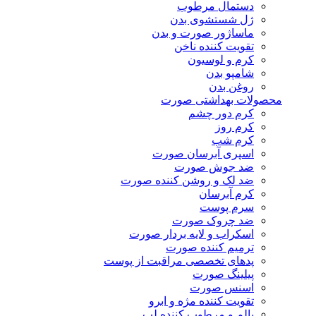
دستمال مرطوب
ژل شستشوی بدن
ماساژور صورت و بدن
تقویت کننده ناخن
کرم و لوسیون
شامپو بدن
روغن بدن
محصولات بهداشتی صورت
کرم دور چشم
کرم روز
کرم شب
اسپری آبرسان صورت
ضد جوش صورت
ضد لک و روشن کننده صورت
کرم آبرسان
سرم پوست
ضد چروک صورت
اسکراب و لایه بردار صورت
ترمیم کننده صورت
پدهای تخصصی مراقبت از پوست
پیلینگ صورت
اسنس صورت
تقویت کننده مژه و ابرو
بالم و مرطوب کننده لب