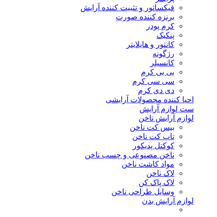
فیکساتور و تثبیت کننده آرایش
برنزه کننده صورت
کرم پودر
پنکیک
کانتور و هایلایتر
رژگونه
کانسیلر
بی بی کرم
سی سی کرم
دی دی کرم
احیا کننده محصولات آرایشی
ست لوازم آرایش
لوازم آرایش ناخن
بیس کت ناخن
تاپ کت ناخن
کوکتل پدیکور
ناخن مصنوعی و چسب ناخن
مواد کاشت ناخن
لاک ناخن
لاک پاک کن
وسایل طراحی ناخن
لوازم آرایش بدن