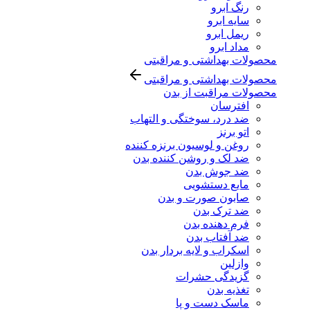
رنگ ابرو
سایه ابرو
ریمل ابرو
مداد ابرو
محصولات بهداشتی و مراقبتی
محصولات بهداشتی و مراقبتی
محصولات مراقبت از بدن
افترسان
ضد درد، سوختگی و التهاب
اتو برنز
روغن و لوسیون برنزه کننده
ضد لک و روشن کننده بدن
ضد جوش بدن
مایع دستشویی
صابون صورت و بدن
ضد ترک بدن
فرم دهنده بدن
ضد آفتاب بدن
اسکراب و لایه بردار بدن
وازلین
گزیدگی حشرات
تغذیه بدن
ماسک دست و پا