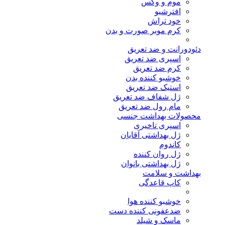
موم و وکس
افترشیو
خود تراش
کرم موبر صورت و بدن
دئودورانت و ضد تعریق
اسپری ضد تعریق
کرم ضد تعریق
خوشبو کننده بدن
استیک ضد تعریق
ژل شفاف ضد تعریق
مام رول ضد تعریق
محصولات بهداشت جنسی
اسپری تاخیری
ژل بهداشتی آقایان
کاندوم
ژل روان کننده
ژل بهداشتی بانوان
بهداشت و سلامت
کاپ قاعدگی
خوشبو کننده هوا
ضدعفونی کننده دست
ماسک و شیلد