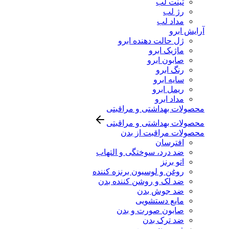
تینت لب
رژ لب
مداد لب
آرایش ابرو
ژل حالت دهنده ابرو
ماژیک ابرو
صابون ابرو
رنگ ابرو
سایه ابرو
ریمل ابرو
مداد ابرو
محصولات بهداشتی و مراقبتی
محصولات بهداشتی و مراقبتی
محصولات مراقبت از بدن
افترسان
ضد درد، سوختگی و التهاب
اتو برنز
روغن و لوسیون برنزه کننده
ضد لک و روشن کننده بدن
ضد جوش بدن
مایع دستشویی
صابون صورت و بدن
ضد ترک بدن