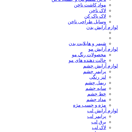
مواد کاشت ناخن
لاک ناخن
لاک پاک کن
وسایل طراحی ناخن
لوازم آرایش بدن
شیمر و هایلایت بدن
لوازم آرایش مو
محصولات رنگ مو
حالت دهنده های مو
لوازم آرایش چشم
پرایمر چشم
لنز رنگی
ریمل چشم
سایه چشم
خط چشم
مداد چشم
مژه و چسب مژه
لوازم آرایش لب
پرایمر لب
برق لب
لاک لب