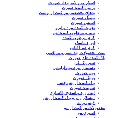
اسکراب و لایه بردار صورت
ترمیم کننده صورت
پدهای تخصصی مراقبت از پوست
پیلینگ صورت
اسنس صورت
تقویت کننده مژه و ابرو
بالم و مرطوب کننده لب
کرم مرطوب کننده
انواع ماسک
کرم ضد آفتاب
ست محصولات بهداشتی و مراقبتی
پاک کننده های صورت
شیر پاک کن
دستمال مرطوب آرایشی
تونر صورت
تونیک صورت
پاک کننده آرایش چشم
شوینده صورت
لیف و پد و اسفنج پاکسازی
میسلار واتر و پاک کننده آرایش
فیس براش
محصولات مراقبت از مو
اسپری مو
سرم و روغن مو