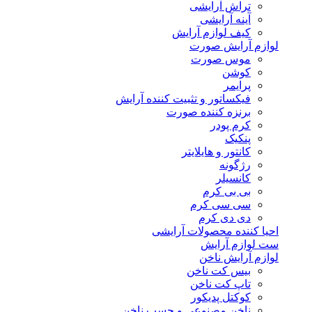
تراش آرایشی
آینه آرایشی
کیف لوازم آرایش
لوازم آرایش صورت
موس صورت
کوشن
پرایمر
فیکساتور و تثبیت کننده آرایش
برنزه کننده صورت
کرم پودر
پنکیک
کانتور و هایلایتر
رژگونه
کانسیلر
بی بی کرم
سی سی کرم
دی دی کرم
احیا کننده محصولات آرایشی
ست لوازم آرایش
لوازم آرایش ناخن
بیس کت ناخن
تاپ کت ناخن
کوکتل پدیکور
ناخن مصنوعی و چسب ناخن