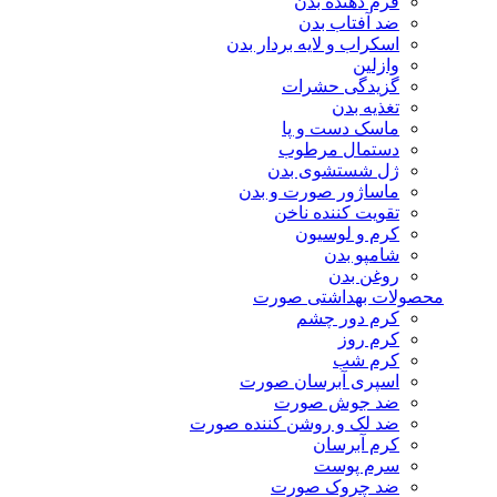
فرم دهنده بدن
ضد آفتاب بدن
اسکراب و لایه بردار بدن
وازلین
گزیدگی حشرات
تغذیه بدن
ماسک دست و پا
دستمال مرطوب
ژل شستشوی بدن
ماساژور صورت و بدن
تقویت کننده ناخن
کرم و لوسیون
شامپو بدن
روغن بدن
محصولات بهداشتی صورت
کرم دور چشم
کرم روز
کرم شب
اسپری آبرسان صورت
ضد جوش صورت
ضد لک و روشن کننده صورت
کرم آبرسان
سرم پوست
ضد چروک صورت