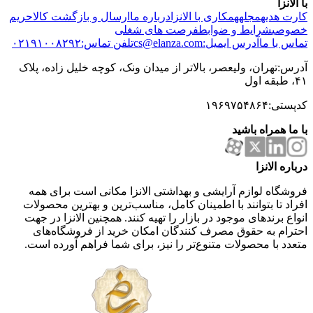
با الانزا
کارت هدیه
مجله
همکاری با الانزا
درباره ما
ارسال و بازگشت کالا
حریم
خصوصی
شرایط و ضوابط
فرصت های شغلی
تماس با ما
آدرس ایمیل:cs@elanza.com
تلفن تماس:۰۲۱۹۱۰۰۸۲۹۲
آدرس:تهران، ولیعصر، بالاتر از میدان ونک، کوچه خلیل زاده، پلاک
۴۱، طبقه اول
کدپستی:۱۹۶۹۷۵۴۸۶۴
با ما همراه باشید
درباره الانزا
فروشگاه لوازم آرایشی و بهداشتی الانزا مکانی است برای همه
افراد تا بتوانند با اطمینان کامل، مناسب‌ترین و بهترین محصولات
انواع برندهای موجود در بازار را تهیه کنند. همچنین الانزا در جهت
احترام به حقوق مصرف کنندگان امکان خرید از فروشگاه‌های
متعدد با محصولات متنوع‌تر را نیز، برای شما فراهم آورده است.