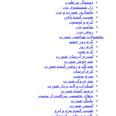
دستمال مرطوب
ژل شستشوی بدن
ماساژور صورت و بدن
تقویت کننده ناخن
کرم و لوسیون
شامپو بدن
روغن بدن
محصولات بهداشتی صورت
کرم دور چشم
کرم روز
کرم شب
اسپری آبرسان صورت
ضد جوش صورت
ضد لک و روشن کننده صورت
کرم آبرسان
سرم پوست
ضد چروک صورت
اسکراب و لایه بردار صورت
ترمیم کننده صورت
پدهای تخصصی مراقبت از پوست
پیلینگ صورت
اسنس صورت
تقویت کننده مژه و ابرو
بالم و مرطوب کننده لب