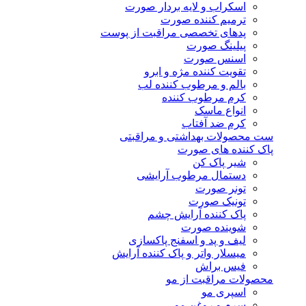
اسکراب و لایه بردار صورت
ترمیم کننده صورت
پدهای تخصصی مراقبت از پوست
پیلینگ صورت
اسنس صورت
تقویت کننده مژه و ابرو
بالم و مرطوب کننده لب
کرم مرطوب کننده
انواع ماسک
کرم ضد آفتاب
ست محصولات بهداشتی و مراقبتی
پاک کننده های صورت
شیر پاک کن
دستمال مرطوب آرایشی
تونر صورت
تونیک صورت
پاک کننده آرایش چشم
شوینده صورت
لیف و پد و اسفنج پاکسازی
میسلار واتر و پاک کننده آرایش
فیس براش
محصولات مراقبت از مو
اسپری مو
سرم و روغن مو