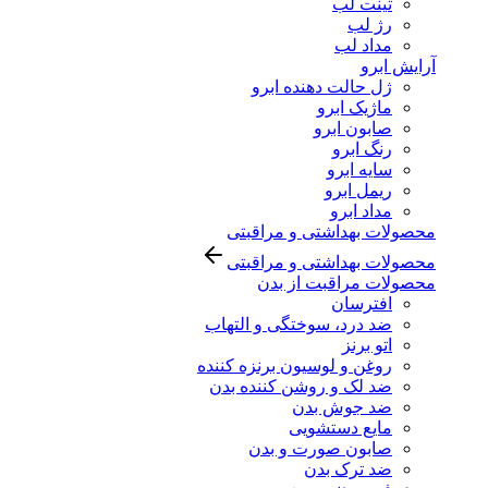
تینت لب
رژ لب
مداد لب
آرایش ابرو
ژل حالت دهنده ابرو
ماژیک ابرو
صابون ابرو
رنگ ابرو
سایه ابرو
ریمل ابرو
مداد ابرو
محصولات بهداشتی و مراقبتی
محصولات بهداشتی و مراقبتی
محصولات مراقبت از بدن
افترسان
ضد درد، سوختگی و التهاب
اتو برنز
روغن و لوسیون برنزه کننده
ضد لک و روشن کننده بدن
ضد جوش بدن
مایع دستشویی
صابون صورت و بدن
ضد ترک بدن