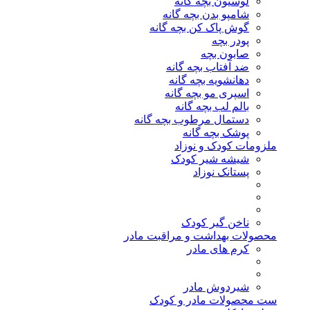
لوسیون بچه گانه
شامپو بدن بچه گانه
گوش پاک کن بچه گانه
پودر بچه
صابون بچه
ضد آفتاب بچه گانه
دهانشویه بچه گانه
اسپری مو بچه گانه
بالم لب بچه گانه
دستمال مرطوب بچه گانه
پوشک بچه گانه
ملزومات کودک و نوزاد
شیشه شیر کودک
پستانک نوزاد
ناخن گیر کودک
محصولات بهداشت و مراقبت مادر
کرم های مادر
شیردوش مادر
ست محصولات مادر و کودک