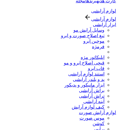
کارت هدیه
برندها
مجله
لوازم آرایشی
لوازم آرایشی
ابزار آرایشی
وسایل آرایش مو
تیغ اصلاح صورت و ابرو
موچین ابرو
فرمژه
اپلیکاتور مژه
قیچی اصلاح ابرو و مو
قاب ابرو
استند لوازم آرایشی
پد و بلندر آرایشی
ابزار مانیکور و پدیکور
براش آرایشی
تراش آرایشی
آینه آرایشی
کیف لوازم آرایش
لوازم آرایش صورت
موس صورت
کوشن
پرایمر