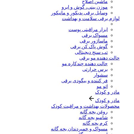
ماشین اصلاح
موزن بینی، گوش و ابرو
وسایل برقی پدیکور و مانیکور
لوازم برقی سلامت و بهداشت
ابزار مراقبتی پوست
مسواک برقی
ماساژور برقی
گوش پاک کن برقی
تب سنج دیجیتالی
حالت دهنده مو برقی
حالت دهنده چندکاره مو
برس حرارتی
سشوار
فر کننده و بیگودی برقی
اتو مو
مادر و کودک
مادر و کودک
محصولات بهداشت و مراقبت کودک
روغن بچه گانه
شامپو بچه گانه
کرم بچه گانه
مسواک و خمیردندان بچه گانه