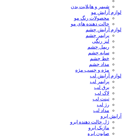
شیمر و هایلایت بدن
لوازم آرایش مو
محصولات رنگ مو
حالت دهنده های مو
لوازم آرایش چشم
پرایمر چشم
لنز رنگی
ریمل چشم
سایه چشم
خط چشم
مداد چشم
مژه و چسب مژه
لوازم آرایش لب
پرایمر لب
برق لب
لاک لب
تینت لب
رژ لب
مداد لب
آرایش ابرو
ژل حالت دهنده ابرو
ماژیک ابرو
صابون ابرو