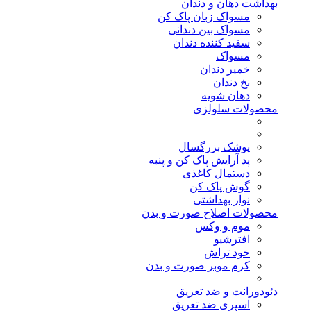
بهداشت دهان و دندان
مسواک زبان پاک کن
مسواک بین دندانی
سفید کننده دندان
مسواک
خمیر دندان
نخ دندان
دهان شویه
محصولات سلولزی
پوشک بزرگسال
پد آرایش پاک کن و پنبه
دستمال کاغذی
گوش پاک کن
نوار بهداشتی
محصولات اصلاح صورت و بدن
موم و وکس
افترشیو
خود تراش
کرم موبر صورت و بدن
دئودورانت و ضد تعریق
اسپری ضد تعریق