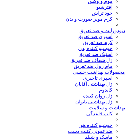
موم و وکس
افترشیو
خود تراش
کرم موبر صورت و بدن
دئودورانت و ضد تعریق
اسپری ضد تعریق
کرم ضد تعریق
خوشبو کننده بدن
استیک ضد تعریق
ژل شفاف ضد تعریق
مام رول ضد تعریق
محصولات بهداشت جنسی
اسپری تاخیری
ژل بهداشتی آقایان
کاندوم
ژل روان کننده
ژل بهداشتی بانوان
بهداشت و سلامت
کاپ قاعدگی
خوشبو کننده هوا
ضدعفونی کننده دست
ماسک و شیلد