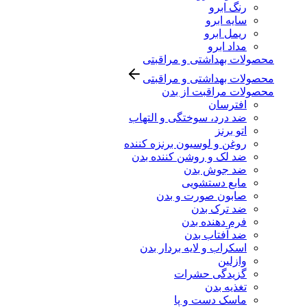
رنگ ابرو
سایه ابرو
ریمل ابرو
مداد ابرو
محصولات بهداشتی و مراقبتی
محصولات بهداشتی و مراقبتی
محصولات مراقبت از بدن
افترسان
ضد درد، سوختگی و التهاب
اتو برنز
روغن و لوسیون برنزه کننده
ضد لک و روشن کننده بدن
ضد جوش بدن
مایع دستشویی
صابون صورت و بدن
ضد ترک بدن
فرم دهنده بدن
ضد آفتاب بدن
اسکراب و لایه بردار بدن
وازلین
گزیدگی حشرات
تغذیه بدن
ماسک دست و پا