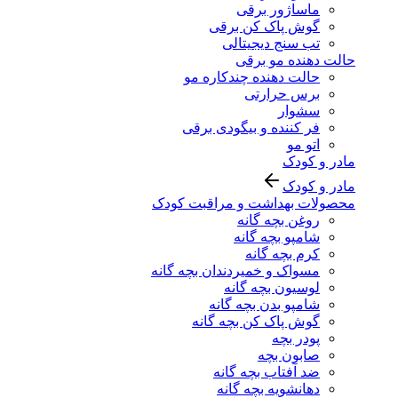
ماساژور برقی
گوش پاک کن برقی
تب سنج دیجیتالی
حالت دهنده مو برقی
حالت دهنده چندکاره مو
برس حرارتی
سشوار
فر کننده و بیگودی برقی
اتو مو
مادر و کودک
مادر و کودک
محصولات بهداشت و مراقبت کودک
روغن بچه گانه
شامپو بچه گانه
کرم بچه گانه
مسواک و خمیردندان بچه گانه
لوسیون بچه گانه
شامپو بدن بچه گانه
گوش پاک کن بچه گانه
پودر بچه
صابون بچه
ضد آفتاب بچه گانه
دهانشویه بچه گانه