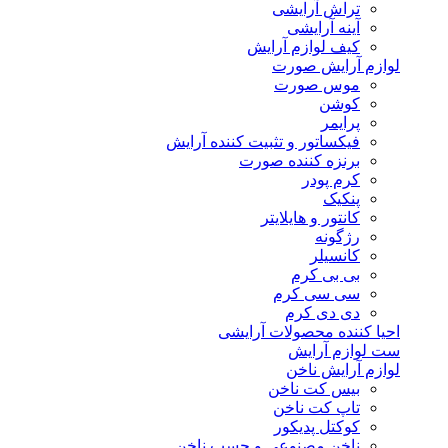
تراش آرایشی
آینه آرایشی
کیف لوازم آرایش
لوازم آرایش صورت
موس صورت
کوشن
پرایمر
فیکساتور و تثبیت کننده آرایش
برنزه کننده صورت
کرم پودر
پنکیک
کانتور و هایلایتر
رژگونه
کانسیلر
بی بی کرم
سی سی کرم
دی دی کرم
احیا کننده محصولات آرایشی
ست لوازم آرایش
لوازم آرایش ناخن
بیس کت ناخن
تاپ کت ناخن
کوکتل پدیکور
ناخن مصنوعی و چسب ناخن