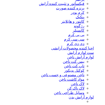
فیکساتور و تثبیت کننده آرایش
برنزه کننده صورت
کرم پودر
پنکیک
کانتور و هایلایتر
رژگونه
کانسیلر
بی بی کرم
سی سی کرم
دی دی کرم
احیا کننده محصولات آرایشی
ست لوازم آرایش
لوازم آرایش ناخن
بیس کت ناخن
تاپ کت ناخن
کوکتل پدیکور
ناخن مصنوعی و چسب ناخن
مواد کاشت ناخن
لاک ناخن
لاک پاک کن
وسایل طراحی ناخن
لوازم آرایش بدن