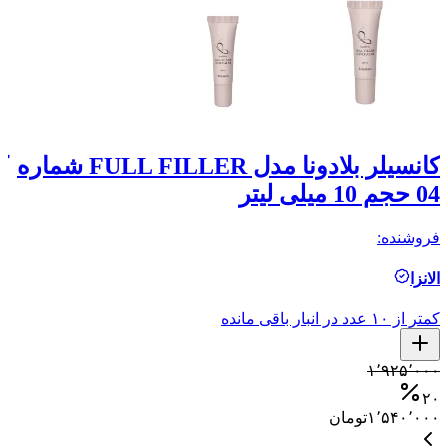
کانسیلر بلادونا مدل FULL FILLER شماره
04 حجم 10 میلی لیتر
03 حجم 
فروشنده:
فر
الانزا
ال
کمتر از ۱۰ عدد در انبار باقی مانده
کمتر ا
۰
۱٬۹۲۵٬۰۰۰
۰
۲۰
۱٬۵۴۰٬۰۰۰
تومان
۰