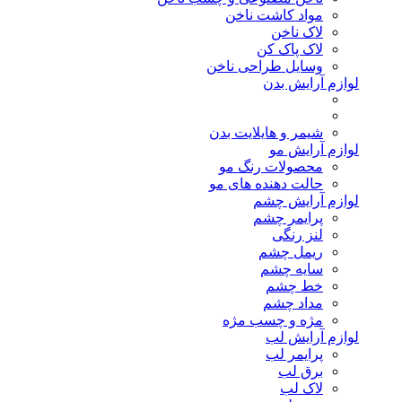
مواد کاشت ناخن
لاک ناخن
لاک پاک کن
وسایل طراحی ناخن
لوازم آرایش بدن
شیمر و هایلایت بدن
لوازم آرایش مو
محصولات رنگ مو
حالت دهنده های مو
لوازم آرایش چشم
پرایمر چشم
لنز رنگی
ریمل چشم
سایه چشم
خط چشم
مداد چشم
مژه و چسب مژه
لوازم آرایش لب
پرایمر لب
برق لب
لاک لب