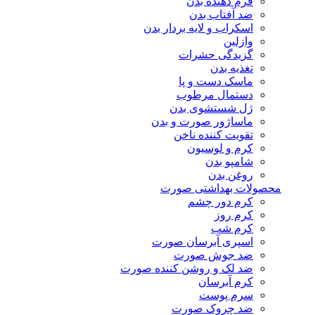
فرم دهنده بدن
ضد آفتاب بدن
اسکراب و لایه بردار بدن
وازلین
گزیدگی حشرات
تغذیه بدن
ماسک دست و پا
دستمال مرطوب
ژل شستشوی بدن
ماساژور صورت و بدن
تقویت کننده ناخن
کرم و لوسیون
شامپو بدن
روغن بدن
محصولات بهداشتی صورت
کرم دور چشم
کرم روز
کرم شب
اسپری آبرسان صورت
ضد جوش صورت
ضد لک و روشن کننده صورت
کرم آبرسان
سرم پوست
ضد چروک صورت