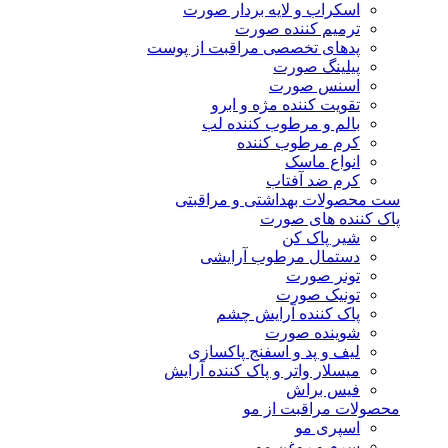
اسکراب و لایه بردار صورت
ترمیم کننده صورت
پدهای تخصصی مراقبت از پوست
پیلینگ صورت
اسنس صورت
تقویت کننده مژه و ابرو
بالم و مرطوب کننده لب
کرم مرطوب کننده
انواع ماسک
کرم ضد آفتاب
ست محصولات بهداشتی و مراقبتی
پاک کننده های صورت
شیر پاک کن
دستمال مرطوب آرایشی
تونر صورت
تونیک صورت
پاک کننده آرایش چشم
شوینده صورت
لیف و پد و اسفنج پاکسازی
میسلار واتر و پاک کننده آرایش
فیس براش
محصولات مراقبت از مو
اسپری مو
سرم و روغن مو