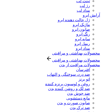
تینت لب
رژ لب
مداد لب
آرایش ابرو
ژل حالت دهنده ابرو
ماژیک ابرو
صابون ابرو
رنگ ابرو
سایه ابرو
ریمل ابرو
مداد ابرو
محصولات بهداشتی و مراقبتی
محصولات بهداشتی و مراقبتی
محصولات مراقبت از بدن
افترسان
ضد درد، سوختگی و التهاب
اتو برنز
روغن و لوسیون برنزه کننده
ضد لک و روشن کننده بدن
ضد جوش بدن
مایع دستشویی
صابون صورت و بدن
ضد ترک بدن