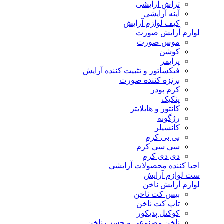
تراش آرایشی
آینه آرایشی
کیف لوازم آرایش
لوازم آرایش صورت
موس صورت
کوشن
پرایمر
فیکساتور و تثبیت کننده آرایش
برنزه کننده صورت
کرم پودر
پنکیک
کانتور و هایلایتر
رژگونه
کانسیلر
بی بی کرم
سی سی کرم
دی دی کرم
احیا کننده محصولات آرایشی
ست لوازم آرایش
لوازم آرایش ناخن
بیس کت ناخن
تاپ کت ناخن
کوکتل پدیکور
ناخن مصنوعی و چسب ناخن