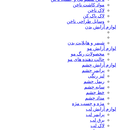
مواد کاشت ناخن
لاک ناخن
لاک پاک کن
وسایل طراحی ناخن
لوازم آرایش بدن
شیمر و هایلایت بدن
لوازم آرایش مو
محصولات رنگ مو
حالت دهنده های مو
لوازم آرایش چشم
پرایمر چشم
لنز رنگی
ریمل چشم
سایه چشم
خط چشم
مداد چشم
مژه و چسب مژه
لوازم آرایش لب
پرایمر لب
برق لب
لاک لب