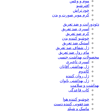
موم و وکس
افترشیو
خود تراش
کرم موبر صورت و بدن
دئودورانت و ضد تعریق
اسپری ضد تعریق
کرم ضد تعریق
خوشبو کننده بدن
استیک ضد تعریق
ژل شفاف ضد تعریق
مام رول ضد تعریق
محصولات بهداشت جنسی
اسپری تاخیری
ژل بهداشتی آقایان
کاندوم
ژل روان کننده
ژل بهداشتی بانوان
بهداشت و سلامت
کاپ قاعدگی
خوشبو کننده هوا
ضدعفونی کننده دست
ماسک و شیلد