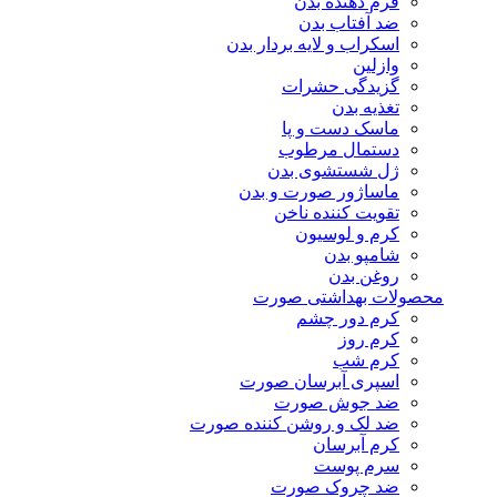
فرم دهنده بدن
ضد آفتاب بدن
اسکراب و لایه بردار بدن
وازلین
گزیدگی حشرات
تغذیه بدن
ماسک دست و پا
دستمال مرطوب
ژل شستشوی بدن
ماساژور صورت و بدن
تقویت کننده ناخن
کرم و لوسیون
شامپو بدن
روغن بدن
محصولات بهداشتی صورت
کرم دور چشم
کرم روز
کرم شب
اسپری آبرسان صورت
ضد جوش صورت
ضد لک و روشن کننده صورت
کرم آبرسان
سرم پوست
ضد چروک صورت