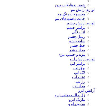
شیمر و هایلایت بدن
لوازم آرایش مو
محصولات رنگ مو
حالت دهنده های مو
لوازم آرایش چشم
پرایمر چشم
لنز رنگی
ریمل چشم
سایه چشم
خط چشم
مداد چشم
مژه و چسب مژه
لوازم آرایش لب
پرایمر لب
برق لب
لاک لب
تینت لب
رژ لب
مداد لب
آرایش ابرو
ژل حالت دهنده ابرو
ماژیک ابرو
صابون ابرو