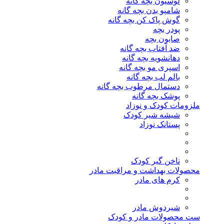
لوسیون بچه گانه
شامپو بدن بچه گانه
گوش پاک کن بچه گانه
پودر بچه
صابون بچه
ضد آفتاب بچه گانه
دهانشویه بچه گانه
اسپری مو بچه گانه
بالم لب بچه گانه
دستمال مرطوب بچه گانه
پوشک بچه گانه
ملزومات کودک و نوزاد
شیشه شیر کودک
پستانک نوزاد
ناخن گیر کودک
محصولات بهداشت و مراقبت مادر
کرم های مادر
شیردوش مادر
ست محصولات مادر و کودک