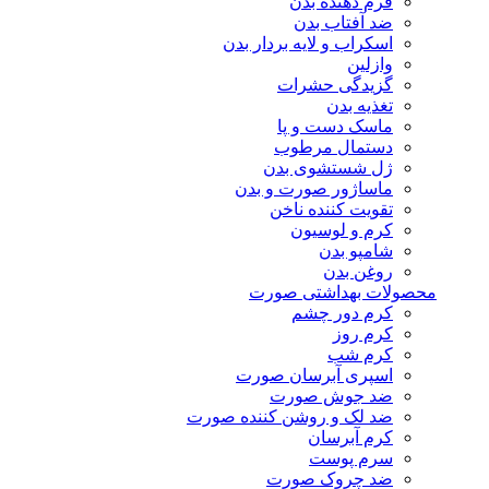
فرم دهنده بدن
ضد آفتاب بدن
اسکراب و لایه بردار بدن
وازلین
گزیدگی حشرات
تغذیه بدن
ماسک دست و پا
دستمال مرطوب
ژل شستشوی بدن
ماساژور صورت و بدن
تقویت کننده ناخن
کرم و لوسیون
شامپو بدن
روغن بدن
محصولات بهداشتی صورت
کرم دور چشم
کرم روز
کرم شب
اسپری آبرسان صورت
ضد جوش صورت
ضد لک و روشن کننده صورت
کرم آبرسان
سرم پوست
ضد چروک صورت