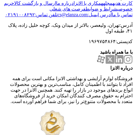
کارت هدیه
مجله
همکاری با الانزا
درباره ما
ارسال و بازگشت کالا
حریم
خصوصی
شرایط و ضوابط
فرصت های شغلی
تماس با ما
آدرس ایمیل:cs@elanza.com
تلفن تماس:۰۲۱۹۱۰۰۸۲۹۲
آدرس:تهران، ولیعصر، بالاتر از میدان ونک، کوچه خلیل زاده، پلاک
۴۱، طبقه اول
کدپستی:۱۹۶۹۷۵۴۸۶۴
با ما همراه باشید
درباره الانزا
فروشگاه لوازم آرایشی و بهداشتی الانزا مکانی است برای همه
افراد تا بتوانند با اطمینان کامل، مناسب‌ترین و بهترین محصولات
انواع برندهای موجود در بازار را تهیه کنند. همچنین الانزا در جهت
احترام به حقوق مصرف کنندگان امکان خرید از فروشگاه‌های
متعدد با محصولات متنوع‌تر را نیز، برای شما فراهم آورده است.