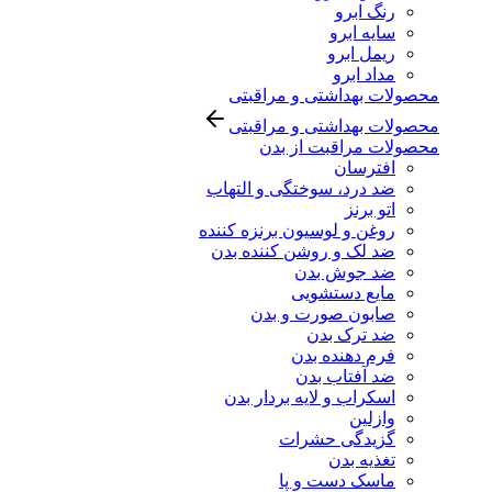
رنگ ابرو
سایه ابرو
ریمل ابرو
مداد ابرو
محصولات بهداشتی و مراقبتی
محصولات بهداشتی و مراقبتی
محصولات مراقبت از بدن
افترسان
ضد درد، سوختگی و التهاب
اتو برنز
روغن و لوسیون برنزه کننده
ضد لک و روشن کننده بدن
ضد جوش بدن
مایع دستشویی
صابون صورت و بدن
ضد ترک بدن
فرم دهنده بدن
ضد آفتاب بدن
اسکراب و لایه بردار بدن
وازلین
گزیدگی حشرات
تغذیه بدن
ماسک دست و پا