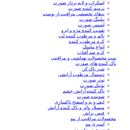
اسکراب و لایه بردار صورت
ترمیم کننده صورت
پدهای تخصصی مراقبت از پوست
پیلینگ صورت
اسنس صورت
تقویت کننده مژه و ابرو
بالم و مرطوب کننده لب
کرم مرطوب کننده
انواع ماسک
کرم ضد آفتاب
ست محصولات بهداشتی و مراقبتی
پاک کننده های صورت
شیر پاک کن
دستمال مرطوب آرایشی
تونر صورت
تونیک صورت
پاک کننده آرایش چشم
شوینده صورت
لیف و پد و اسفنج پاکسازی
میسلار واتر و پاک کننده آرایش
فیس براش
محصولات مراقبت از مو
اسپری مو
سرم و روغن مو