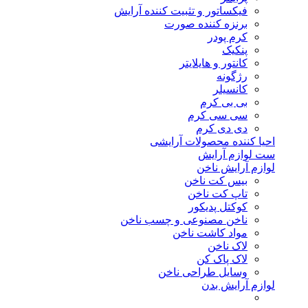
فیکساتور و تثبیت کننده آرایش
برنزه کننده صورت
کرم پودر
پنکیک
کانتور و هایلایتر
رژگونه
کانسیلر
بی بی کرم
سی سی کرم
دی دی کرم
احیا کننده محصولات آرایشی
ست لوازم آرایش
لوازم آرایش ناخن
بیس کت ناخن
تاپ کت ناخن
کوکتل پدیکور
ناخن مصنوعی و چسب ناخن
مواد کاشت ناخن
لاک ناخن
لاک پاک کن
وسایل طراحی ناخن
لوازم آرایش بدن