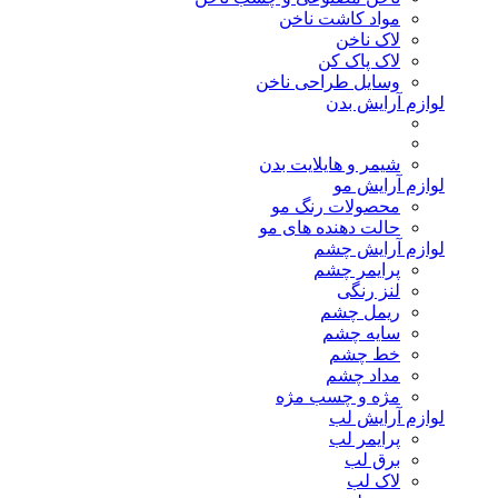
مواد کاشت ناخن
لاک ناخن
لاک پاک کن
وسایل طراحی ناخن
لوازم آرایش بدن
شیمر و هایلایت بدن
لوازم آرایش مو
محصولات رنگ مو
حالت دهنده های مو
لوازم آرایش چشم
پرایمر چشم
لنز رنگی
ریمل چشم
سایه چشم
خط چشم
مداد چشم
مژه و چسب مژه
لوازم آرایش لب
پرایمر لب
برق لب
لاک لب