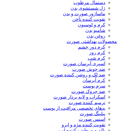
دستمال مرطوب
ژل شستشوی بدن
ماساژور صورت و بدن
تقویت کننده ناخن
کرم و لوسیون
شامپو بدن
روغن بدن
محصولات بهداشتی صورت
کرم دور چشم
کرم روز
کرم شب
اسپری آبرسان صورت
ضد جوش صورت
ضد لک و روشن کننده صورت
کرم آبرسان
سرم پوست
ضد چروک صورت
اسکراب و لایه بردار صورت
ترمیم کننده صورت
پدهای تخصصی مراقبت از پوست
پیلینگ صورت
اسنس صورت
تقویت کننده مژه و ابرو
بالم و مرطوب کننده لب