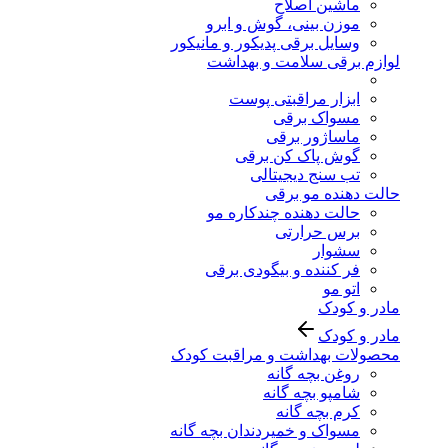
ماشین اصلاح
موزن بینی، گوش و ابرو
وسایل برقی پدیکور و مانیکور
لوازم برقی سلامت و بهداشت
ابزار مراقبتی پوست
مسواک برقی
ماساژور برقی
گوش پاک کن برقی
تب سنج دیجیتالی
حالت دهنده مو برقی
حالت دهنده چندکاره مو
برس حرارتی
سشوار
فر کننده و بیگودی برقی
اتو مو
مادر و کودک
مادر و کودک
محصولات بهداشت و مراقبت کودک
روغن بچه گانه
شامپو بچه گانه
کرم بچه گانه
مسواک و خمیردندان بچه گانه