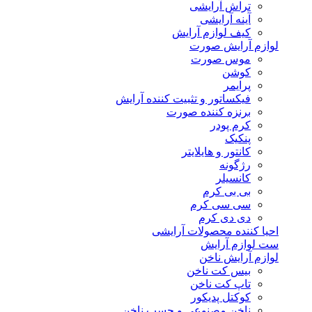
تراش آرایشی
آینه آرایشی
کیف لوازم آرایش
لوازم آرایش صورت
موس صورت
کوشن
پرایمر
فیکساتور و تثبیت کننده آرایش
برنزه کننده صورت
کرم پودر
پنکیک
کانتور و هایلایتر
رژگونه
کانسیلر
بی بی کرم
سی سی کرم
دی دی کرم
احیا کننده محصولات آرایشی
ست لوازم آرایش
لوازم آرایش ناخن
بیس کت ناخن
تاپ کت ناخن
کوکتل پدیکور
ناخن مصنوعی و چسب ناخن