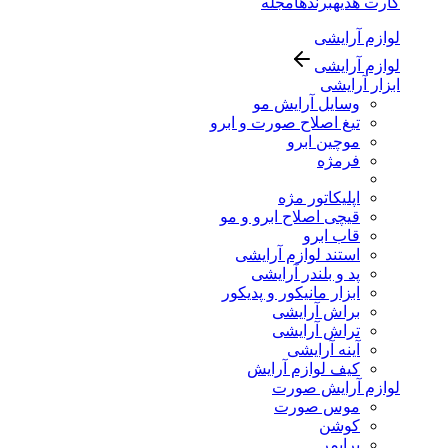
کارت هدیه
برندها
مجله
لوازم آرایشی
لوازم آرایشی
ابزار آرایشی
وسایل آرایش مو
تیغ اصلاح صورت و ابرو
موچین ابرو
فرمژه
اپلیکاتور مژه
قیچی اصلاح ابرو و مو
قاب ابرو
استند لوازم آرایشی
پد و بلندر آرایشی
ابزار مانیکور و پدیکور
براش آرایشی
تراش آرایشی
آینه آرایشی
کیف لوازم آرایش
لوازم آرایش صورت
موس صورت
کوشن
پرایمر