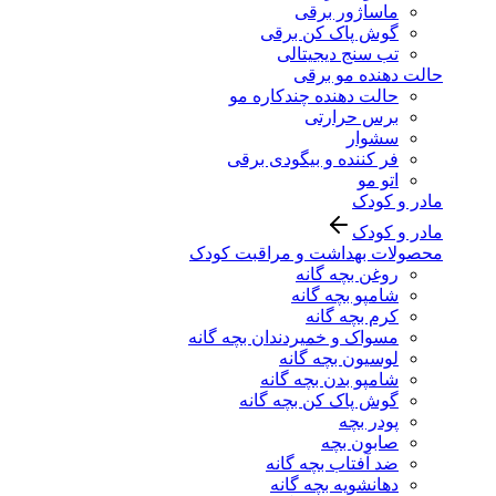
ماساژور برقی
گوش پاک کن برقی
تب سنج دیجیتالی
حالت دهنده مو برقی
حالت دهنده چندکاره مو
برس حرارتی
سشوار
فر کننده و بیگودی برقی
اتو مو
مادر و کودک
مادر و کودک
محصولات بهداشت و مراقبت کودک
روغن بچه گانه
شامپو بچه گانه
کرم بچه گانه
مسواک و خمیردندان بچه گانه
لوسیون بچه گانه
شامپو بدن بچه گانه
گوش پاک کن بچه گانه
پودر بچه
صابون بچه
ضد آفتاب بچه گانه
دهانشویه بچه گانه