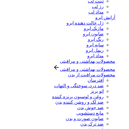
تینت لب
رژ لب
مداد لب
آرایش ابرو
ژل حالت دهنده ابرو
ماژیک ابرو
صابون ابرو
رنگ ابرو
سایه ابرو
ریمل ابرو
مداد ابرو
محصولات بهداشتی و مراقبتی
محصولات بهداشتی و مراقبتی
محصولات مراقبت از بدن
افترسان
ضد درد، سوختگی و التهاب
اتو برنز
روغن و لوسیون برنزه کننده
ضد لک و روشن کننده بدن
ضد جوش بدن
مایع دستشویی
صابون صورت و بدن
ضد ترک بدن