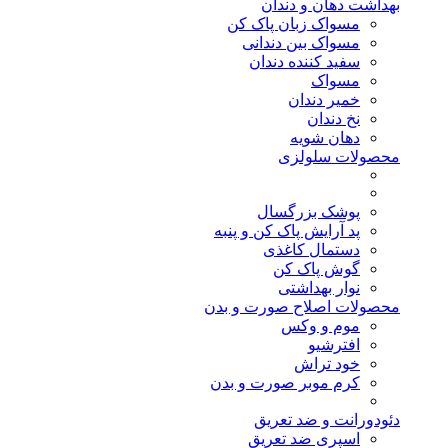
بهداشت دهان و دندان
مسواک زبان پاک کن
مسواک بین دندانی
سفید کننده دندان
مسواک
خمیر دندان
نخ دندان
دهان شویه
محصولات سلولزی
پوشک بزرگسال
پد آرایش پاک کن و پنبه
دستمال کاغذی
گوش پاک کن
نوار بهداشتی
محصولات اصلاح صورت و بدن
موم و وکس
افترشیو
خود تراش
کرم موبر صورت و بدن
دئودورانت و ضد تعریق
اسپری ضد تعریق