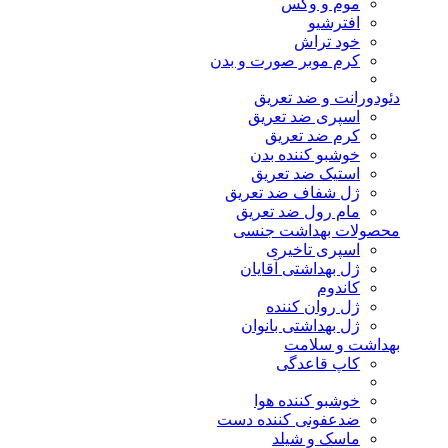
موم و وکس
افترشیو
خود تراش
کرم موبر صورت و بدن
دئودورانت و ضد تعریق
اسپری ضد تعریق
کرم ضد تعریق
خوشبو کننده بدن
استیک ضد تعریق
ژل شفاف ضد تعریق
مام رول ضد تعریق
محصولات بهداشت جنسی
اسپری تاخیری
ژل بهداشتی آقایان
کاندوم
ژل روان کننده
ژل بهداشتی بانوان
بهداشت و سلامت
کاپ قاعدگی
خوشبو کننده هوا
ضدعفونی کننده دست
ماسک و شیلد