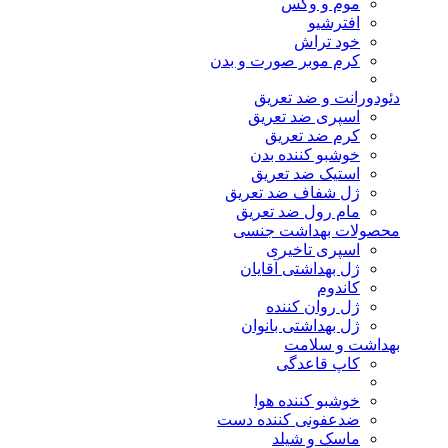
موم و وکس
افترشیو
خود تراش
کرم موبر صورت و بدن
دئودورانت و ضد تعریق
اسپری ضد تعریق
کرم ضد تعریق
خوشبو کننده بدن
استیک ضد تعریق
ژل شفاف ضد تعریق
مام رول ضد تعریق
محصولات بهداشت جنسی
اسپری تاخیری
ژل بهداشتی آقایان
کاندوم
ژل روان کننده
ژل بهداشتی بانوان
بهداشت و سلامت
کاپ قاعدگی
خوشبو کننده هوا
ضدعفونی کننده دست
ماسک و شیلد