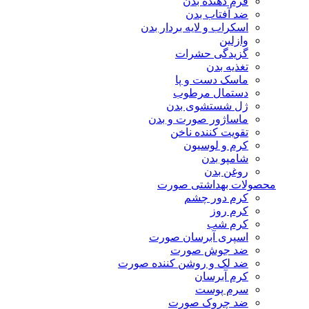
فرم دهنده بدن
ضد آفتاب بدن
اسکراب و لایه بردار بدن
وازلین
گزیدگی حشرات
تغذیه بدن
ماسک دست و پا
دستمال مرطوب
ژل شستشوی بدن
ماساژور صورت و بدن
تقویت کننده ناخن
کرم و لوسیون
شامپو بدن
روغن بدن
محصولات بهداشتی صورت
کرم دور چشم
کرم روز
کرم شب
اسپری آبرسان صورت
ضد جوش صورت
ضد لک و روشن کننده صورت
کرم آبرسان
سرم پوست
ضد چروک صورت