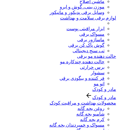
ماشین اصلاح
موزن بینی، گوش و ابرو
وسایل برقی پدیکور و مانیکور
لوازم برقی سلامت و بهداشت
ابزار مراقبتی پوست
مسواک برقی
ماساژور برقی
گوش پاک کن برقی
تب سنج دیجیتالی
حالت دهنده مو برقی
حالت دهنده چندکاره مو
برس حرارتی
سشوار
فر کننده و بیگودی برقی
اتو مو
مادر و کودک
مادر و کودک
محصولات بهداشت و مراقبت کودک
روغن بچه گانه
شامپو بچه گانه
کرم بچه گانه
مسواک و خمیردندان بچه گانه