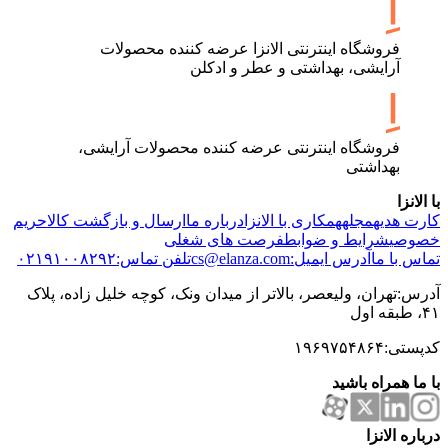
فروشگاه اینترنتی الانزا عرضه کننده محصولات
آرایشی، بهداشتی و عطر و ادکلن
فروشگاه اینترنتی عرضه کننده محصولات آرایشی،
بهداشتی
با الانزا
کارت هدیه
مجله
همکاری با الانزا
درباره ما
ارسال و بازگشت کالا
حریم
خصوصی
شرایط و ضوابط
فرصت های شغلی
تماس با ما
آدرس ایمیل:cs@elanza.com
تلفن تماس:۰۲۱۹۱۰۰۸۲۹۲
آدرس:تهران، ولیعصر، بالاتر از میدان ونک، کوچه خلیل زاده، پلاک
۴۱، طبقه اول
کدپستی:۱۹۶۹۷۵۴۸۶۴
با ما همراه باشید
درباره الانزا