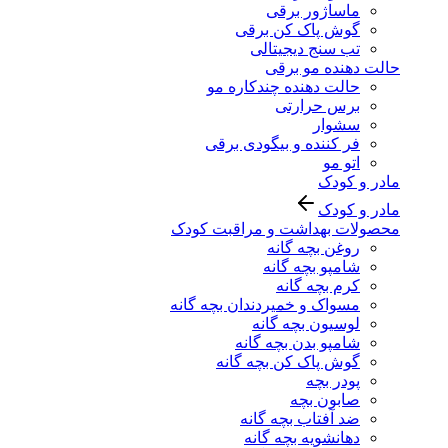
ماساژور برقی
گوش پاک کن برقی
تب سنج دیجیتالی
حالت دهنده مو برقی
حالت دهنده چندکاره مو
برس حرارتی
سشوار
فر کننده و بیگودی برقی
اتو مو
مادر و کودک
مادر و کودک
محصولات بهداشت و مراقبت کودک
روغن بچه گانه
شامپو بچه گانه
کرم بچه گانه
مسواک و خمیردندان بچه گانه
لوسیون بچه گانه
شامپو بدن بچه گانه
گوش پاک کن بچه گانه
پودر بچه
صابون بچه
ضد آفتاب بچه گانه
دهانشویه بچه گانه