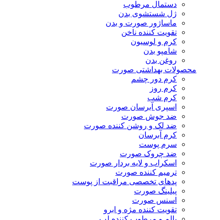
دستمال مرطوب
ژل شستشوی بدن
ماساژور صورت و بدن
تقویت کننده ناخن
کرم و لوسیون
شامپو بدن
روغن بدن
محصولات بهداشتی صورت
کرم دور چشم
کرم روز
کرم شب
اسپری آبرسان صورت
ضد جوش صورت
ضد لک و روشن کننده صورت
کرم آبرسان
سرم پوست
ضد چروک صورت
اسکراب و لایه بردار صورت
ترمیم کننده صورت
پدهای تخصصی مراقبت از پوست
پیلینگ صورت
اسنس صورت
تقویت کننده مژه و ابرو
بالم و مرطوب کننده لب