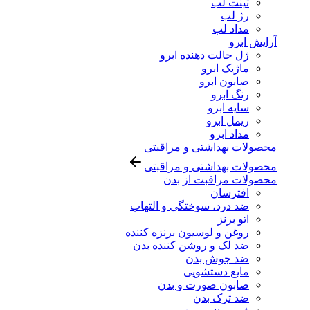
تینت لب
رژ لب
مداد لب
آرایش ابرو
ژل حالت دهنده ابرو
ماژیک ابرو
صابون ابرو
رنگ ابرو
سایه ابرو
ریمل ابرو
مداد ابرو
محصولات بهداشتی و مراقبتی
محصولات بهداشتی و مراقبتی
محصولات مراقبت از بدن
افترسان
ضد درد، سوختگی و التهاب
اتو برنز
روغن و لوسیون برنزه کننده
ضد لک و روشن کننده بدن
ضد جوش بدن
مایع دستشویی
صابون صورت و بدن
ضد ترک بدن