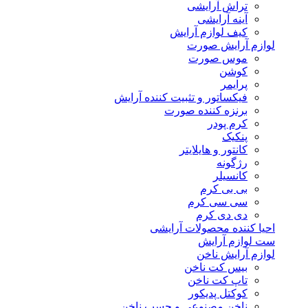
تراش آرایشی
آینه آرایشی
کیف لوازم آرایش
لوازم آرایش صورت
موس صورت
کوشن
پرایمر
فیکساتور و تثبیت کننده آرایش
برنزه کننده صورت
کرم پودر
پنکیک
کانتور و هایلایتر
رژگونه
کانسیلر
بی بی کرم
سی سی کرم
دی دی کرم
احیا کننده محصولات آرایشی
ست لوازم آرایش
لوازم آرایش ناخن
بیس کت ناخن
تاپ کت ناخن
کوکتل پدیکور
ناخن مصنوعی و چسب ناخن