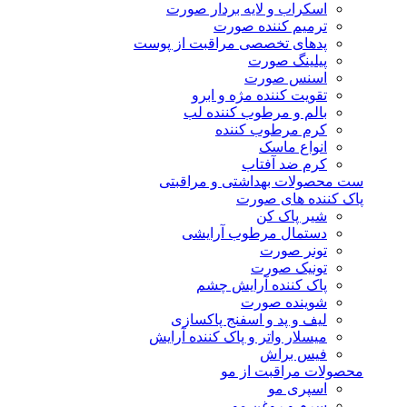
اسکراب و لایه بردار صورت
ترمیم کننده صورت
پدهای تخصصی مراقبت از پوست
پیلینگ صورت
اسنس صورت
تقویت کننده مژه و ابرو
بالم و مرطوب کننده لب
کرم مرطوب کننده
انواع ماسک
کرم ضد آفتاب
ست محصولات بهداشتی و مراقبتی
پاک کننده های صورت
شیر پاک کن
دستمال مرطوب آرایشی
تونر صورت
تونیک صورت
پاک کننده آرایش چشم
شوینده صورت
لیف و پد و اسفنج پاکسازی
میسلار واتر و پاک کننده آرایش
فیس براش
محصولات مراقبت از مو
اسپری مو
سرم و روغن مو