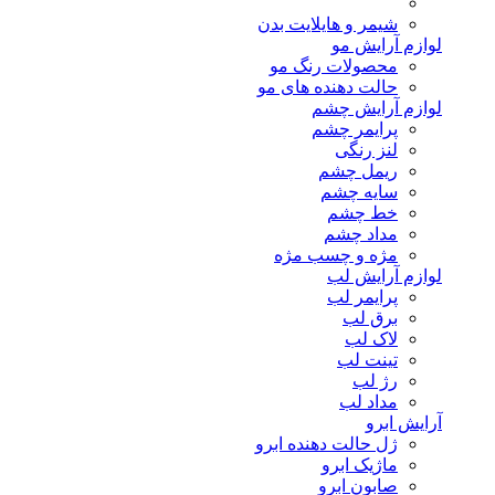
شیمر و هایلایت بدن
لوازم آرایش مو
محصولات رنگ مو
حالت دهنده های مو
لوازم آرایش چشم
پرایمر چشم
لنز رنگی
ریمل چشم
سایه چشم
خط چشم
مداد چشم
مژه و چسب مژه
لوازم آرایش لب
پرایمر لب
برق لب
لاک لب
تینت لب
رژ لب
مداد لب
آرایش ابرو
ژل حالت دهنده ابرو
ماژیک ابرو
صابون ابرو