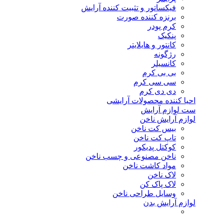
فیکساتور و تثبیت کننده آرایش
برنزه کننده صورت
کرم پودر
پنکیک
کانتور و هایلایتر
رژگونه
کانسیلر
بی بی کرم
سی سی کرم
دی دی کرم
احیا کننده محصولات آرایشی
ست لوازم آرایش
لوازم آرایش ناخن
بیس کت ناخن
تاپ کت ناخن
کوکتل پدیکور
ناخن مصنوعی و چسب ناخن
مواد کاشت ناخن
لاک ناخن
لاک پاک کن
وسایل طراحی ناخن
لوازم آرایش بدن