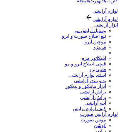
کارت هدیه
برندها
مجله
لوازم آرایشی
لوازم آرایشی
ابزار آرایشی
وسایل آرایش مو
تیغ اصلاح صورت و ابرو
موچین ابرو
فرمژه
اپلیکاتور مژه
قیچی اصلاح ابرو و مو
قاب ابرو
استند لوازم آرایشی
پد و بلندر آرایشی
ابزار مانیکور و پدیکور
براش آرایشی
تراش آرایشی
آینه آرایشی
کیف لوازم آرایش
لوازم آرایش صورت
موس صورت
کوشن
پرایمر