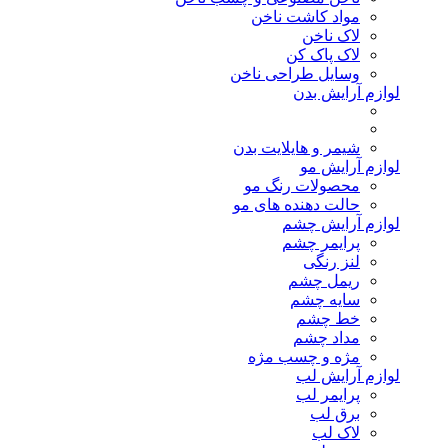
مواد کاشت ناخن
لاک ناخن
لاک پاک کن
وسایل طراحی ناخن
لوازم آرایش بدن
شیمر و هایلایت بدن
لوازم آرایش مو
محصولات رنگ مو
حالت دهنده های مو
لوازم آرایش چشم
پرایمر چشم
لنز رنگی
ریمل چشم
سایه چشم
خط چشم
مداد چشم
مژه و چسب مژه
لوازم آرایش لب
پرایمر لب
برق لب
لاک لب