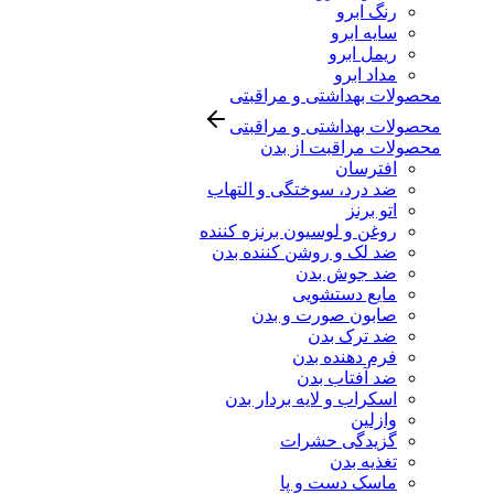
رنگ ابرو
سایه ابرو
ریمل ابرو
مداد ابرو
محصولات بهداشتی و مراقبتی
محصولات بهداشتی و مراقبتی
محصولات مراقبت از بدن
افترسان
ضد درد، سوختگی و التهاب
اتو برنز
روغن و لوسیون برنزه کننده
ضد لک و روشن کننده بدن
ضد جوش بدن
مایع دستشویی
صابون صورت و بدن
ضد ترک بدن
فرم دهنده بدن
ضد آفتاب بدن
اسکراب و لایه بردار بدن
وازلین
گزیدگی حشرات
تغذیه بدن
ماسک دست و پا