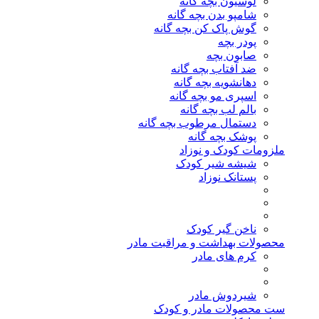
لوسیون بچه گانه
شامپو بدن بچه گانه
گوش پاک کن بچه گانه
پودر بچه
صابون بچه
ضد آفتاب بچه گانه
دهانشویه بچه گانه
اسپری مو بچه گانه
بالم لب بچه گانه
دستمال مرطوب بچه گانه
پوشک بچه گانه
ملزومات کودک و نوزاد
شیشه شیر کودک
پستانک نوزاد
ناخن گیر کودک
محصولات بهداشت و مراقبت مادر
کرم های مادر
شیردوش مادر
ست محصولات مادر و کودک