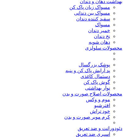
بهداشت دهان و دندان
مسواک زبان پاک کن
مسواک بین دندانی
سفید کننده دندان
مسواک
خمیر دندان
نخ دندان
دهان شویه
محصولات سلولزی
پوشک بزرگسال
پد آرایش پاک کن و پنبه
دستمال کاغذی
گوش پاک کن
نوار بهداشتی
محصولات اصلاح صورت و بدن
موم و وکس
افترشیو
خود تراش
کرم موبر صورت و بدن
دئودورانت و ضد تعریق
اسپری ضد تعریق